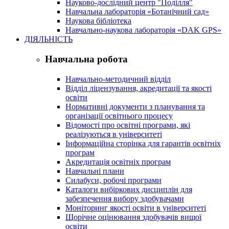
Науково-дослідний центр "Поділля"
Навчальна лабораторія «Ботанічний сад»
Наукова бібліотека
Навчально-наукова лабораторія «DAK GPS»
ДІЯЛЬНІСТЬ
Навчальна робота
Навчально-методичний відділ
Відділ ліцензування, акредитації та якості
освіти
Нормативні документи з планування та
організації освітнього процесу
Відомості про освітні програми, які
реалізуються в університеті
Інформаційна сторінка для гарантів освітніх
програм
Акредитація освітніх програм
Навчальні плани
Силабуси, робочі програми
Каталоги вибіркових дисциплін для
забезпечення вибору здобувачами
Моніторинг якості освіти в університеті
Щорічне оцінювання здобувачів вищої
освіти