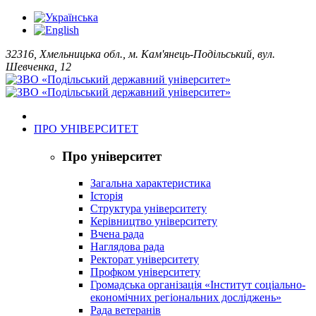
32316, Хмельницька обл., м. Кам'янець-Подільський, вул.
Шевченка, 12
ПРО УНІВЕРСИТЕТ
Про університет
Загальна характеристика
Історія
Структура університету
Керівництво університету
Вчена рада
Наглядова рада
Ректорат університету
Профком університету
Громадська організація «Інститут соціально-
економічних регіональних досліджень»
Рада ветеранів