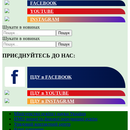
FACEBOOK
YOUTUBE
INSTAGRAM
Шукати в новинах
Пошук
Шукати в новинах
Пошук
ПРИЄДНУЙТЕСЬ ДО НАС:
ПДУ в FACEBOOK
ПДУ в YOUTUBE
ПДУ в INSTAGRAM
Міністерство освіти і науки України
НМЦ вищої та фахової передвищої освіти
Урядовий контактний центр
Наші партнери