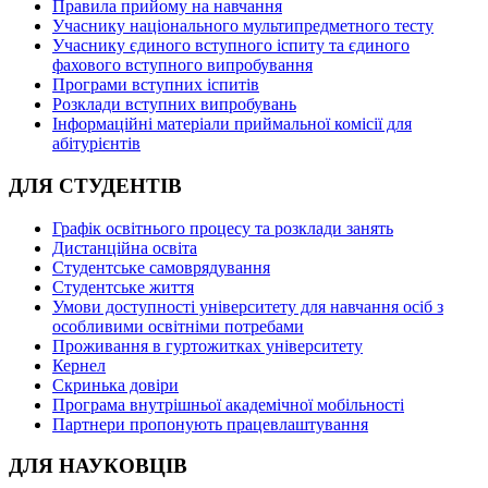
Правила прийому на навчання
Учаснику національного мультипредметного тесту
Учаснику єдиного вступного іспиту та єдиного
фахового вступного випробування
Програми вступних іспитів
Розклади вступних випробувань
Інформаційні матеріали приймальної комісії для
абітурієнтів
ДЛЯ СТУДЕНТІВ
Графік освітнього процесу та розклади занять
Дистанційна освіта
Студентське самоврядування
Студентське життя
Умови доступності університету для навчання осіб з
особливими освітніми потребами
Проживання в гуртожитках університету
Кернел
Скринька довіри
Програма внутрішньої академічної мобільності
Партнери пропонують працевлаштування
ДЛЯ НАУКОВЦІВ