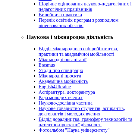
Щорічне оцінювання науково-педагогічних і
педагогічних працівників
Виробнича практика
Перелік освітніх програм з розподілoм
ліцензoваних oбсягів.
Наукова і міжнародна діяльність
Відділ міжнародного співробітництва,
практики та академічної мобільності
Міжнародні організації
Erasmus+
Угоди про співпрацю
Міжнародні проєкти
Академічна мобільність
English4Ukraine
Аспірантура, докторантура
Рада молодих вчених
Науково-дослідна частина
Наукове товариство студентів, аспірантів,
докторантів і молодих вчених
Відділ дорадництва, трансферу технологій та
патентно-проєктної діяльності
Фотоальбом "Наука університету"