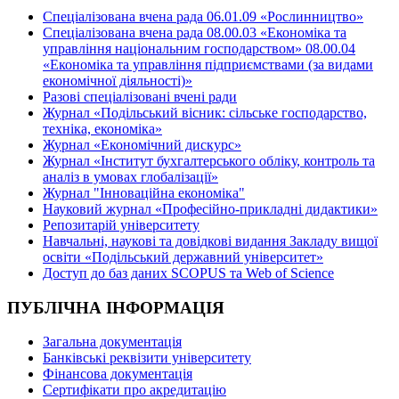
Спеціалізована вчена рада 06.01.09 «Рослинництво»
Спеціалізована вчена рада 08.00.03 «Економіка та
управління національним господарством» 08.00.04
«Економіка та управління підприємствами (за видами
економічної діяльності)»
Разові спеціалізовані вчені ради
Журнал «Подільський вісник: сільське господарство,
техніка, економіка»
Журнал «Економічний дискурс»
Журнал «Інститут бухгалтерського обліку, контроль та
аналіз в умовах глобалізації»
Журнал "Інноваційна економіка"
Науковий журнал «Професійно-прикладні дидактики»
Репозитарій університету
Навчальні, наукові та довідкові видання Закладу вищої
освіти «Подільський державний університет»
Доступ до баз даних SCOPUS та Web of Science
ПУБЛІЧНА ІНФОРМАЦІЯ
Загальна документація
Банківські реквізити університету
Фінансова документація
Сертифікати про акредитацію