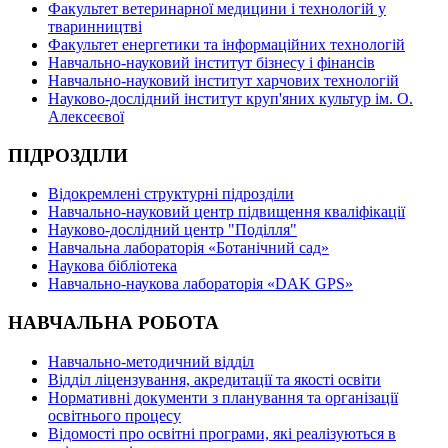
Факультет ветеринарної медицини і технологій у
тваринництві
Факультет енергетики та інформаційних технологій
Навчально-науковий інститут бізнесу і фінансів
Навчально-науковий інститут харчових технологій
Науково-дослідний інститут круп'яних культур ім. О.
Алексеєвої
ПІДРОЗДІЛИ
Відокремлені структурні підрозділи
Навчально-науковий центр підвищення кваліфікації
Науково-дослідний центр "Поділля"
Навчальна лабораторія «Ботанічний сад»
Наукова бібліотека
Навчально-наукова лабораторія «DAK GPS»
НАВЧАЛЬНА РОБОТА
Навчально-методичний відділ
Відділ ліцензування, акредитації та якості освіти
Нормативні документи з планування та організації
освітнього процесу
Відомості про освітні програми, які реалізуються в