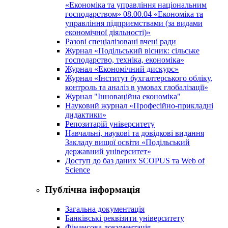
«Економіка та управління національним
господарством» 08.00.04 «Економіка та
управління підприємствами (за видами
економічної діяльності)»
Разові спеціалізовані вчені ради
Журнал «Подільський вісник: сільське
господарство, техніка, економіка»
Журнал «Економічний дискурс»
Журнал «Інститут бухгалтерського обліку,
контроль та аналіз в умовах глобалізації»
Журнал "Інноваційна економіка"
Науковий журнал «Професійно-прикладні
дидактики»
Репозитарій університету
Навчальні, наукові та довідкові видання
Закладу вищої освіти «Подільський
державний університет»
Доступ до баз даних SCOPUS та Web of
Science
Публічна інформація
Загальна документація
Банківські реквізити університету
Фінансова документація