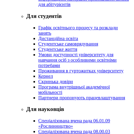
для абітурієнтів
Для студентів
Графік освітнього процесу та розклади
занять
Дистанційна освіта
Студентське самоврядування
Студентське життя
Умови доступності університету для
навчання осіб з особливими освітніми
потребами
Проживання в гуртожитках університету
Кернел
Скринька довіри
Програма внутрішньої академічної
мобільності
Партнери пропонують працевлаштування
Для науковців
Спеціалізована вчена рада 06.01.09
«Рослинництво»
Спеціалізована вчена рада 08.00.03