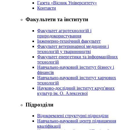
Газета «Вісник Університету»
Контакти
Факультети та інститути
Факультет агротехнологій і
природокористування
Інженерно-технічний факультет
Факультет ветеринарної медицини і
технологій у тваринництві
Факультет енергетики та інформаційних
технологій
Навчально-науковий інститут бізнесу і
фінансів
Навчально-науковий інститут харчових
технологій
Науково-дослідний інститут круп'яних
культур ім. О. Алексеєвої
Підрозділи
Відокремлені структурні підрозділи
Навчально-науковий центр підвищення
кваліфікації