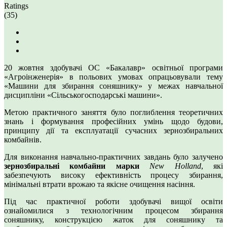
Ratings
(35)
20 жовтня здобувачі ОС «Бакалавр» освітньої програми
«Агроінженерія» в польових умовах опрацьовували тему
«Машини для збирання соняшнику» у межах навчальної
дисципліни «Сільськогосподарські машини».
Метою практичного заняття було поглиблення теоретичних
знань і формування професійних умінь щодо будови,
принципу дії та експлуатації сучасних зернозбиральних
комбайнів.
Для виконання навчально-практичних завдань було залучено
зернозбиральні комбайни марки
New Holland
, які
забезпечують високу ефективність процесу збирання,
мінімальні втрати врожаю та якісне очищення насіння.
Під час практичної роботи здобувачі вищої освіти
ознайомилися з технологічним процесом збирання
соняшнику, конструкцією жаток для соняшнику та