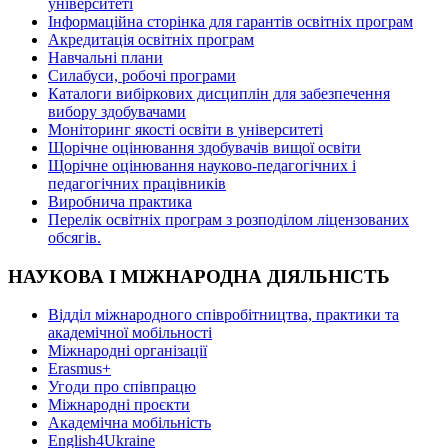
університеті
Інформаційна сторінка для гарантів освітніх програм
Акредитація освітніх програм
Навчальні плани
Силабуси, робочі програми
Каталоги вибіркових дисциплін для забезпечення
вибору здобувачами
Моніторинг якості освіти в університеті
Щорічне оцінювання здобувачів вищої освіти
Щорічне оцінювання науково-педагогічних і
педагогічних працівників
Виробнича практика
Перелік освітніх програм з розподілoм ліцензoваних
oбсягів.
НАУКОВА І МІЖНАРОДНА ДІЯЛЬНІСТЬ
Відділ міжнародного співробітництва, практики та
академічної мобільності
Міжнародні організації
Erasmus+
Угоди про співпрацю
Міжнародні проєкти
Академічна мобільність
English4Ukraine