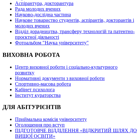
Аспірантура, докторантура
Рада молодих вчених
Науково-дослідна частина
Наукове товариство студентів, аспірантів, докторантів і
молодих вчених
Відділ дорадництва, трансферу технологій та патентно-
проєктної діяльності
Фотоальбом "Наука університету"
ВИХОВНА РОБОТА
Центр виховної роботи і соціально-культурного
розвитку
Нормативні документи з виховної роботи
Спортивно-масова робота
Кабінет психолога
Інститут кураторства
ДЛЯ АБІТУРІЄНТІВ
Приймальна комісія університету
Оголошення про вступ
ПІДГОТОВЧЕ ВІДДІЛЕННЯ «ВІДКРИТИЙ ШЛЯХ ДО
ВИЩОЇ ОСВІТИ»