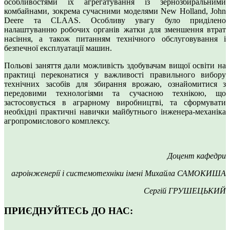
особливостями їх агрегатування із зернозбиральними
комбайнами, зокрема сучасними моделями New Holland, John
Deere та CLAAS. Особливу увагу було приділено
налаштуванню робочих органів жатки для зменшення втрат
насіння, а також питанням технічного обслуговування і
безпечної експлуатації машин.
Польові заняття дали можливість здобувачам вищої освіти на
практиці переконатися у важливості правильного вибору
технічних засобів для збирання врожаю, ознайомитися з
передовими технологіями та сучасною технікою, що
застосовується в аграрному виробництві, та сформувати
необхідні практичні навички майбутнього інженера-механіка
агропромислового комплексу.
Доцент кафедри
агроінженерії і системотехніки імені Михайла САМОКИША
Сергій ГРУШЕЦЬКИЙ
ПРИЄДНУЙТЕСЬ ДО НАС: