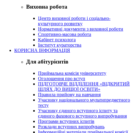
Виховна робота
Центр виховної роботи і соціально-
культурного розвитку
Нормативні документи з виховної роботи
Спортивно-масова робота
Кабінет психолога
Інститут кураторства
КОРИСНА ІНФОРМАЦІЯ
Для абітурієнтів
Приймальна комісія університету
Оголошення про вступ
ПІДГОТОВЧЕ ВІДДІЛЕННЯ «ВІДКРИТИЙ
ШЛЯХ ДО ВИЩОЇ ОСВІТИ»
Правила прийому на навчання
Учаснику національного мультипредметного
тесту
Учаснику єдиного вступного іспиту та
єдиного фахового вступного випробування
Програми вступних іспитів
Розклади вступних випробувань
Інформаційні матеріали приймальної комісії