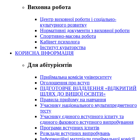
Виховна робота
Центр виховної роботи і соціально-
культурного розвитку
Нормативні документи з виховної роботи
Спортивно-масова робота
Кабінет психолога
Інститут кураторства
КОРИСНА ІНФОРМАЦІЯ
Для абітурієнтів
Приймальна комісія університету
Оголошення про вступ
ПІДГОТОВЧЕ ВІДДІЛЕННЯ «ВІДКРИТИЙ
ШЛЯХ ДО ВИЩОЇ ОСВІТИ»
Правила прийому на навчання
Учаснику національного мультипредметного
тесту
Учаснику єдиного вступного іспиту та
єдиного фахового вступного випробування
Програми вступних іспитів
Розклади вступних випробувань
Інформаційні матеріали приймальної комісії