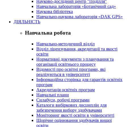
Науково-дослідний центр "Поділля"
Навчальна лабораторія «Ботанічний сад»
Наукова бібліотека
Навчально-наукова лабораторія «DAK GPS»
ДІЯЛЬНІСТЬ
Навчальна робота
Навчально-методичний відділ
Відділ ліцензування, акредитації та якості
освіти
Нормативні документи з планування та
організації освітнього процесу
Відомості про освітні програми, які
реалізуються в університеті
Інформаційна сторінка для гарантів освітніх
програм
Акредитація освітніх програм
Навчальні плани
Силабуси, робочі програми
Каталоги вибіркових дисциплін для
забезпечення вибору здобувачами
Моніторинг якості освіти в університеті
Щорічне оцінювання здобувачів вищої
освіти