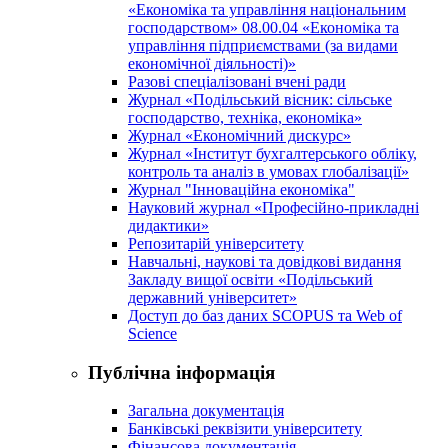
«Економіка та управління національним
господарством» 08.00.04 «Економіка та
управління підприємствами (за видами
економічної діяльності)»
Разові спеціалізовані вчені ради
Журнал «Подільський вісник: сільське
господарство, техніка, економіка»
Журнал «Економічний дискурс»
Журнал «Інститут бухгалтерського обліку,
контроль та аналіз в умовах глобалізації»
Журнал "Інноваційна економіка"
Науковий журнал «Професійно-прикладні
дидактики»
Репозитарій університету
Навчальні, наукові та довідкові видання
Закладу вищої освіти «Подільський
державний університет»
Доступ до баз даних SCOPUS та Web of
Science
Публічна інформація
Загальна документація
Банківські реквізити університету
Фінансова документація