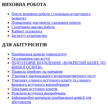
ВИХОВНА РОБОТА
Центр виховної роботи і соціально-культурного
розвитку
Нормативні документи з виховної роботи
Спортивно-масова робота
Кабінет психолога
Інститут кураторства
ДЛЯ АБІТУРІЄНТІВ
Приймальна комісія університету
Оголошення про вступ
ПІДГОТОВЧЕ ВІДДІЛЕННЯ «ВІДКРИТИЙ ШЛЯХ ДО
ВИЩОЇ ОСВІТИ»
Правила прийому на навчання
Учаснику національного мультипредметного тесту
Учаснику єдиного вступного іспиту та єдиного
фахового вступного випробування
Програми вступних іспитів
Розклади вступних випробувань
Інформаційні матеріали приймальної комісії для
абітурієнтів