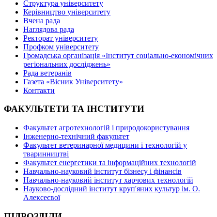
Структура університету
Керівництво університету
Вчена рада
Наглядова рада
Ректорат університету
Профком університету
Громадська організація «Інститут соціально-економічних
регіональних досліджень»
Рада ветеранів
Газета «Вісник Університету»
Контакти
ФАКУЛЬТЕТИ ТА ІНСТИТУТИ
Факультет агротехнологій і природокористування
Інженерно-технічний факультет
Факультет ветеринарної медицини і технологій у
тваринництві
Факультет енергетики та інформаційних технологій
Навчально-науковий інститут бізнесу і фінансів
Навчально-науковий інститут харчових технологій
Науково-дослідний інститут круп'яних культур ім. О.
Алексеєвої
ПІДРОЗДІЛИ