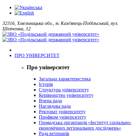
32316, Хмельницька обл., м. Кам'янець-Подільський, вул.
Шевченка, 12
ПРО УНІВЕРСИТЕТ
Про університет
Загальна характеристика
Історія
Структура університету
Керівництво університету
Вчена рада
Наглядова рада
Ректорат університету
Профком університету
Громадська організація «Інститут соціально-
економічних регіональних досліджень»
Рада ветеранів