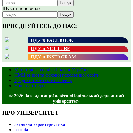
Пошук
Шукати в новинах
Пошук
ПРИЄДНУЙТЕСЬ ДО НАС:
ПДУ в FACEBOOK
ПДУ в YOUTUBE
ПДУ в INSTAGRAM
Міністерство освіти і науки України
НМЦ вищої та фахової передвищої освіти
Урядовий контактний центр
Наші партнери
© 2026 Заклад вищої освіти «Подільський державний
університет»
ПРО УНІВЕРСИТЕТ
Загальна характеристика
Історія