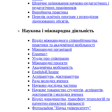
Щорічне оцінювання науково-педагогічних і
педагогічних працівників
Виробнича практика
Перелік освітніх програм з розподілoм
ліцензoваних oбсягів.
Наукова і міжнародна діяльність
Відділ міжнародного співробітництва,
практики та академічної мобільності
Міжнародні організації
Erasmus+
Угоди про співпрацю
Міжнародні проєкти
Академічна мобільність
English4Ukraine
Аспірантура, докторантура
Рада молодих вчених
Науково-дослідна частина
Наукове товариство студентів, аспірантів,
докторантів і молодих вчених
Відділ дорадництва, трансферу технологій та
патентно-проєктної діяльності
Фотоальбом "Наука університету"