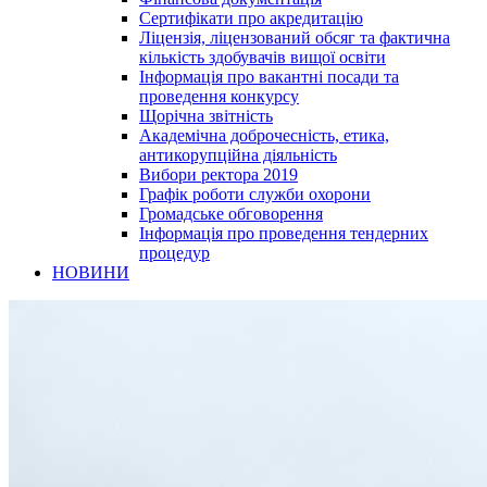
Сертифікати про акредитацію
Ліцензія, ліцензований обсяг та фактична
кількість здобувачів вищої освіти
Інформація про вакантні посади та
проведення конкурсу
Щорічна звітність
Академічна доброчесність, етика,
антикорупційна діяльність
Вибори ректора 2019
Графік роботи служби охорони
Громадське обговорення
Інформація про проведення тендерних
процедур
НОВИНИ