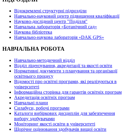
Відокремлені структурні підрозділи
Навчально-науковий центр підвищення кваліфікації
Науково-дослідний центр "Поділля"
Навчальна лабораторія «Ботанічний сад»
Наукова бібліотека
Навчально-наукова лабораторія «DAK GPS»
НАВЧАЛЬНА РОБОТА
Навчально-методичний відділ
Відділ ліцензування, акредитації та якості освіти
Нормативні документи з планування та організації
освітнього процесу
Відомості про освітні програми, які реалізуються в
університеті
Інформаційна сторінка для гарантів освітніх програм
Акредитація освітніх програм
Навчальні плани
Силабуси, робочі програми
Каталоги вибіркових дисциплін для забезпечення
вибору здобувачами
Моніторинг якості освіти в університеті
Щорічне оцінювання здобувачів вищої освіти