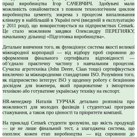
праці виробництва Ігор САЧЕВЧИЧ. Здобувачі мали
можливість ознайомитися з повним технологічним циклом
виробництва цементу, зокрема з процесом випалювання
клінкеру в найбільшій в Україні печі (введеній в експлуатацію
у 2011 році), що використовується на підприємствах Cemark.
Це стало можливим завдяки Олександру ПЕРЕГНЯКУ,
начальнику дільниці «Підготовка виробництва».
Детальне вивчення того, як функціонує система якості великої
міжнародної корпорації — від відбору проб сировини до
оформлення фінального сертифіката відповідності —
об’єднало практичну частину з навчальним процесом.
Сучасна агротехніка (John Deere, Claas тощо) сертифікується
виключно за міжнародними стандартами ISO. Розуміння того,
як підприємство інтегрує ISO у щоденну роботу є безцінним
досвідом для інженера, який працюватиме з імпортною
технікою або готуватиме українську техніку на експорт.
HR-менеджер Наталія ТУРЧАК детально розповіла про
можливості для молодих фахівців і студентські програми
стажування, а також про цінності та пріоритети компанії.
На прикладі Cemark студенти зрозуміли, що якість продукції
— це не лише фінальний тест, а злагоджена система, що
охоплює кожен етап виробництва — від сировини до