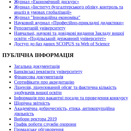
Журнал «Економічний дискурс»
Журнал «Інститут бухгалтерського обліку, контроль та
аналіз в умовах глобалізації»
Журнал "Інноваційна економіка"
Науковий журнал «Професійно-прикладні дидактики»
Репозитарій університету
Навчальні, наукові та довідкові видання Закладу вищої
освіти «Подільський державний університет»
Доступ до баз даних SCOPUS та Web of Science
ПУБЛІЧНА ІНФОРМАЦІЯ
Загальна документація
Банківські реквізити університету
Фінансова документація
Сертифікати про акредитацію
Ліцензія, ліцензований обсяг та фактична кількість
здобувачів вищої освіти
Інформація про вакантні посади та проведення конкурсу
Щорічна звітність
Академічна доброчесність, етика, антикорупційна
діяльність
Вибори ректора 2019
Графік роботи служби охорони
Громадське обговорення