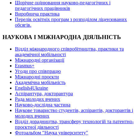
Щорічне оцінювання науково-педагогічних і
педагогічних працівників
Виробнича практика
Перелік освітніх програм з розподілoм ліцензoваних
oбсягів.
НАУКОВА І МІЖНАРОДНА ДІЯЛЬНІСТЬ
Відділ міжнародного співробітництва, практики та
академічної мобільності
Міжнародні організації
Erasmus+
Угоди про співпрацю
Міжнародні проєкти
Академічна мобільність
English4Ukraine
Аспірантура, докторантура
Рада молодих вчених
Науково-дослідна частина
Наукове товариство студентів, аспірантів, докторантів і
молодих вчених
Відділ дорадництва, трансферу технологій та патентно-
проєктної діяльності
Фотоальбом "Наука університету"