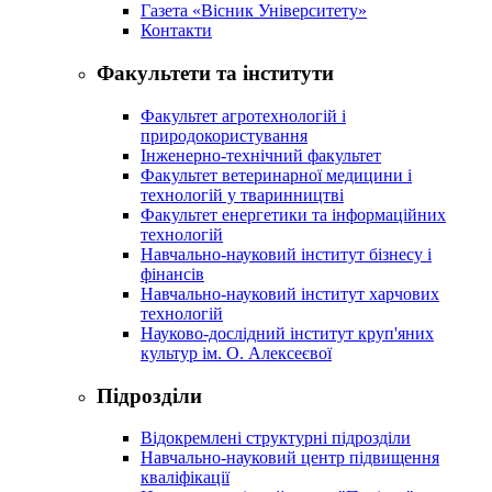
Газета «Вісник Університету»
Контакти
Факультети та інститути
Факультет агротехнологій і
природокористування
Інженерно-технічний факультет
Факультет ветеринарної медицини і
технологій у тваринництві
Факультет енергетики та інформаційних
технологій
Навчально-науковий інститут бізнесу і
фінансів
Навчально-науковий інститут харчових
технологій
Науково-дослідний інститут круп'яних
культур ім. О. Алексеєвої
Підрозділи
Відокремлені структурні підрозділи
Навчально-науковий центр підвищення
кваліфікації