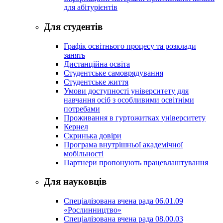
для абітурієнтів
Для студентів
Графік освітнього процесу та розклади
занять
Дистанційна освіта
Студентське самоврядування
Студентське життя
Умови доступності університету для
навчання осіб з особливими освітніми
потребами
Проживання в гуртожитках університету
Кернел
Скринька довіри
Програма внутрішньої академічної
мобільності
Партнери пропонують працевлаштування
Для науковців
Спеціалізована вчена рада 06.01.09
«Рослинництво»
Спеціалізована вчена рада 08.00.03