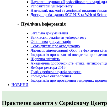
Науковий журнал «Професійно-прикладні ди
Репозитарій університету
Навчальні, наукові та довідкові видання Закл
Доступ до баз даних SCOPUS та Web of Scienc
Публічна інформація
Загальна документація
Банківські реквізити університету
Фінансова документація
Сертифікати про акредитацію
Ліцензія, ліцензований обсяг та фактична кіль
Інформація про вакантні посади та проведенн
Щорічна звітність
Академічна доброчесність, етика, антикорупці
Вибори ректора 2019
Графік роботи служби охорони
Громадське обговорення
Інформація про проведення тендерних процед
НОВИНИ
Практичне заняття у Сервісному Цент