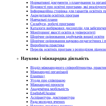
Нормативні документи з планування та організ
Відомості про освітні програми, які реалізують
Інформаційна сторінка для гарантів освітніх 
Акредитація освітніх програм
Навчальні плани
Силабуси, робочі програми
Каталоги вибіркових дисциплін для забезпеч
Моніторинг якості освіти в університеті
Щорічне оцінювання здобувачів вищої освіти
Щорічне оцінювання науково-педагогічних і п
Виробнича практика
Перелік освітніх програм з розподілoм ліцензo
Наукова і міжнародна діяльність
Відділ міжнародного співробітництва, практик
Міжнародні організації
Erasmus+
Угоди про співпрацю
Міжнародні проєкти
Академічна мобільність
English4Ukraine
Аспірантура, докторантура
Рада молодих вчених
Науково-дослідна частина