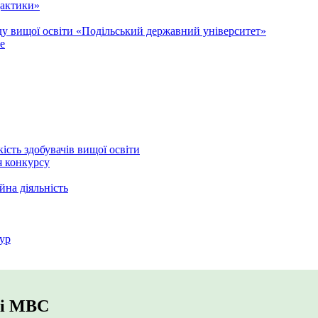
дактики»
аду вищої освіти «Подільський державний університет»
e
кість здобувачів вищої освіти
я конкурсу
йна діяльність
ур
рі МВС