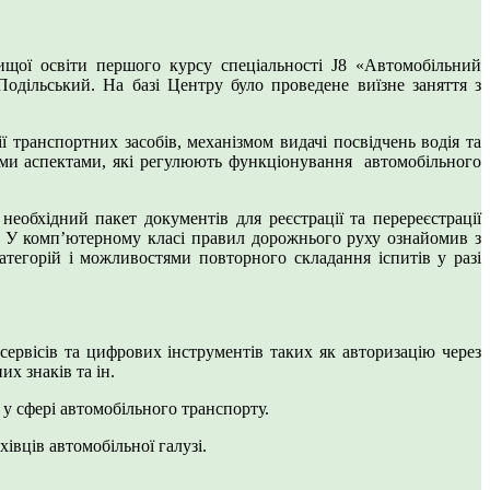
вищої освіти першого курсу спеціальності J8 «Автомобільний
дільський. На базі Центру було проведене виїзне заняття з
 транспортних засобів, механізмом видачі посвідчень водія та
ими аспектами, які регулюють функціонування автомобільного
обхідний пакет документів для реєстрації та перереєстрації
ь. У комп’ютерному класі правил дорожнього руху ознайомив з
атегорій і можливостями повторного складання іспитів у разі
рвісів та цифрових інструментів таких як авторизацію через
х знаків та ін.
у сфері автомобільного транспорту.
івців автомобільної галузі.