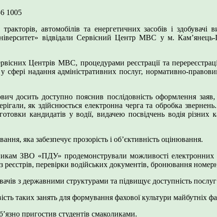
56
1005
 тракторів, автомобілів та енергетичних засобів і здобувачі 
ніверситет» відвідали Сервісний Центр МВС у м. Кам’янець-По
вісних Центрів МВС, процедурами реєстрації та перереєстрації
и у сфері надання адміністративних послуг, нормативно-правов
ч досить доступно пояснив послідовність оформлення заяв, не
терігали, як здійснюється електронна черга та обробка звернен
отовки кандидатів у водії, видачею посвідчень водія різних к
ання, яка забезпечує прозорість і об’єктивність оцінювання.
івникам ЗВО «ПДУ» продемонстрували можливості електронних се
з реєстрів, перевірки водійських документів, бронювання номерни
вачів з державними структурами та підвищує доступність послуг 
ість таких занять для формування фахової культури майбутніх фах
’язно пригостив студентів смаколиками.