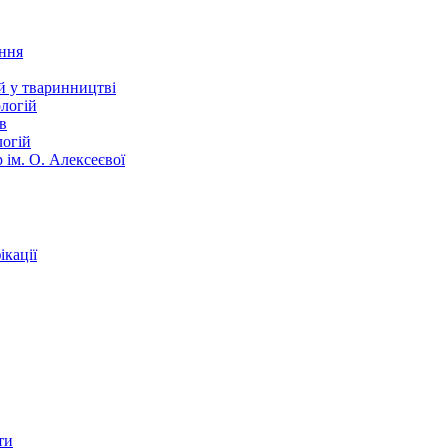
ання
й у тваринництві
логій
в
логій
 ім. О. Алексеєвої
кації
ти