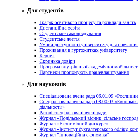
Для студентів
Графік освітнього процесу та розклади занять
Дистанційна освіта
Студентське самоврядування
Студентське життя
Умови доступності університету для навчання
Проживання в гуртожитках університету
Кернел
Скринька довіри
Програма внутрішньої академічної мобільност
Партнери пропонують працевлаштування
Для науковців
Спеціалізована вчена рада 06.01.09 «Рослинн
Спеціалізована вчена рада 08.00.03 «Економі
діяльності)»
Разові спеціалізовані вчені ради
Журнал «Подільський вісник: сільське господа
Журнал «Економічний дискурс»
Журнал «Інститут бухгалтерського обліку, конт
Журнал "Інноваційна економіка"