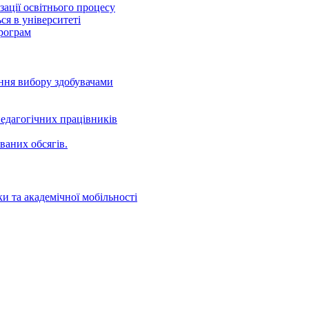
ації освітнього процесу
ся в університеті
програм
ення вибору здобувачами
едагогічних працівників
ваних oбсягів.
и та академічної мобільності