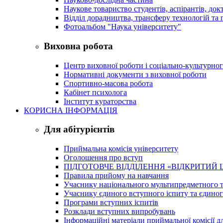
Наукове товариство студентів, аспірантів, док
Відділ дорадництва, трансферу технологій та 
Фотоальбом "Наука університету"
Виховна робота
Центр виховної роботи і соціально-культурно
Нормативні документи з виховної роботи
Спортивно-масова робота
Кабінет психолога
Інститут кураторства
КОРИСНА ІНФОРМАЦІЯ
Для абітурієнтів
Приймальна комісія університету
Оголошення про вступ
ПІДГОТОВЧЕ ВІДДІЛЕННЯ «ВІДКРИТИЙ 
Правила прийому на навчання
Учаснику національного мультипредметного т
Учаснику єдиного вступного іспиту та єдино
Програми вступних іспитів
Розклади вступних випробувань
Інформаційні матеріали приймальної комісії дл