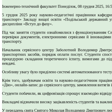
Інженерно-технічний факультет
Понеділок, 08 грудня 2025, 16:
5 грудня 2025 року науково-педагогічні працівники кафедри
транспорт» Закладу вищої освіти «Подільський державний у
дисципліни «Вступ до фаху».
Під час заняття студенти ознайомилися з функціонуванням Сер
перевірки документів, електронними сервісами й інноваціям
транспорту.
Начальник сервісного центру Заболотний Володимир Дмитрови
транспортних засобів, порядок оплати послуг. Студенти спос
процедурою складання теоретичного іспиту, вимогами до підг
невдачі.
Особливу увагу було приділено системі автоматизованого тестув
Крім того, здобувачам освіти та науково-педагогічним прац
«Дію», онлайн-запис до сервісного центру, замовлення витягів і
Студенти побачили, як цифровізація спрощує взаємодію відвіду
Викладачі відзначили високу зацікавленість студентів та важлив
У переддень свята Святого Миколая Володимир Дмитрович люб