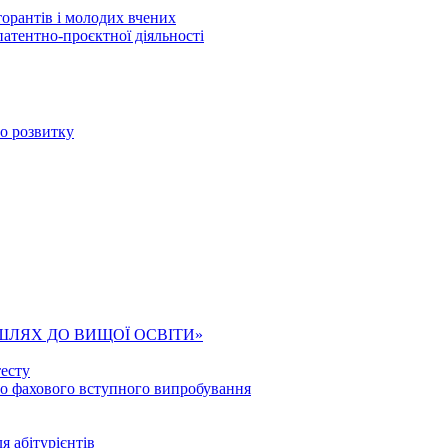
торантів і молодих вчених
патентно-проєктної діяльності
го розвитку
ШЛЯХ ДО ВИЩОЇ ОСВІТИ»
есту
го фахового вступного випробування
я абітурієнтів