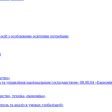
 осіб з особливими освітніми потребами
і
ицтво»
ка та управління національним господарством» 08.00.04 «Економі
рство, техніка, економіка»
роль та аналіз в умовах глобалізації»