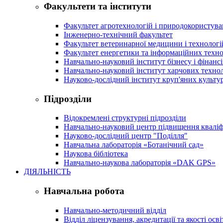
Факультети та інститути
Факультет агротехнологій і природокористув
Інженерно-технічний факультет
Факультет ветеринарної медицини і технологі
Факультет енергетики та інформаційних техно
Навчально-науковий інститут бізнесу і фінансі
Навчально-науковий інститут харчових техно
Науково-дослідний інститут круп'яних культур
Підрозділи
Відокремлені структурні підрозділи
Навчально-науковий центр підвищення кваліфі
Науково-дослідний центр "Поділля"
Навчальна лабораторія «Ботанічний сад»
Наукова бібліотека
Навчально-наукова лабораторія «DAK GPS»
ДІЯЛЬНІСТЬ
Навчальна робота
Навчально-методичний відділ
Відділ ліцензування, акредитації та якості осві