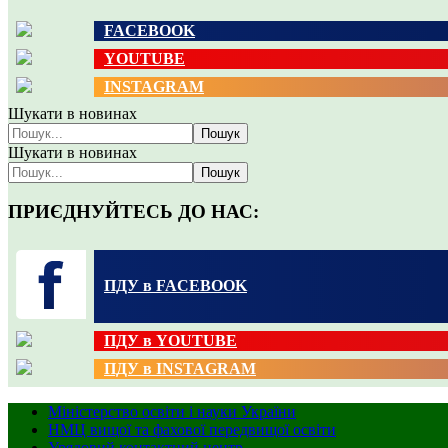
FACEBOOK
YOUTUBE
INSTAGRAM
Шукати в новинах
Пошук
Шукати в новинах
Пошук
ПРИЄДНУЙТЕСЬ ДО НАС:
ПДУ в FACEBOOK
ПДУ в YOUTUBE
ПДУ в INSTAGRAM
Міністерство освіти і науки України
НМЦ вищої та фахової передвищої освіти
Урядовий контактний центр