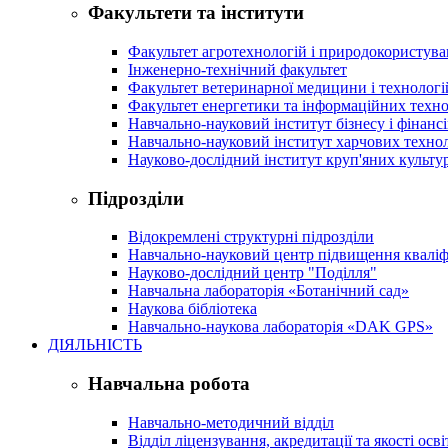
Факультети та інститути
Факультет агротехнологій і природокористув
Інженерно-технічний факультет
Факультет ветеринарної медицини і технологі
Факультет енергетики та інформаційних техно
Навчально-науковий інститут бізнесу і фінансі
Навчально-науковий інститут харчових техно
Науково-дослідний інститут круп'яних культур
Підрозділи
Відокремлені структурні підрозділи
Навчально-науковий центр підвищення кваліфі
Науково-дослідний центр "Поділля"
Навчальна лабораторія «Ботанічний сад»
Наукова бібліотека
Навчально-наукова лабораторія «DAK GPS»
ДІЯЛЬНІСТЬ
Навчальна робота
Навчально-методичний відділ
Відділ ліцензування, акредитації та якості осві