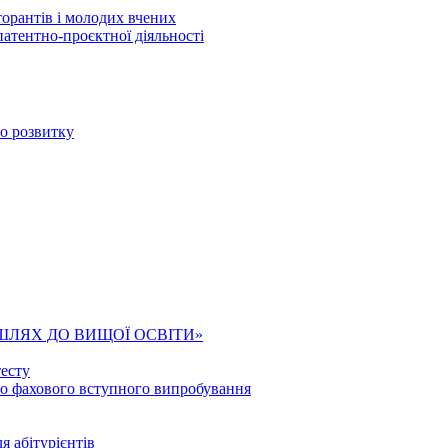
торантів і молодих вчених
патентно-проєктної діяльності
го розвитку
ШЛЯХ ДО ВИЩОЇ ОСВІТИ»
есту
го фахового вступного випробування
я абітурієнтів