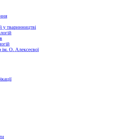
ання
й у тваринництві
логій
в
логій
 ім. О. Алексеєвої
кації
ти