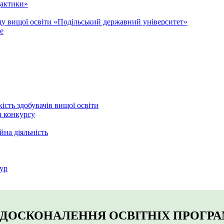
дактики»
аду вищої освіти «Подільський державний університет»
e
кість здобувачів вищої освіти
я конкурсу
йна діяльність
ур
УДОСКОНАЛЕННЯ ОСВІТНІХ ПРОГР