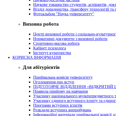
Наукове товариство студентів, аспірантів, док
Відділ дорадництва, трансферу технологій та 
Фотоальбом "Наука університету"
Виховна робота
Центр виховної роботи і соціально-культурно
Нормативні документи з виховної роботи
Спортивно-масова робота
Кабінет психолога
Інститут кураторства
КОРИСНА ІНФОРМАЦІЯ
Для абітурієнтів
Приймальна комісія університету
Оголошення про вступ
ПІДГОТОВЧЕ ВІДДІЛЕННЯ «ВІДКРИТИЙ 
Правила прийому на навчання
Учаснику національного мультипредметного т
Учаснику єдиного вступного іспиту та єдино
Програми вступних іспитів
Розклади вступних випробувань
Інформаційні матеріали приймальної комісії дл