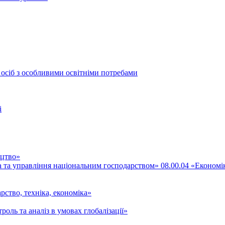
 осіб з особливими освітніми потребами
і
ицтво»
ка та управління національним господарством» 08.00.04 «Економі
рство, техніка, економіка»
роль та аналіз в умовах глобалізації»