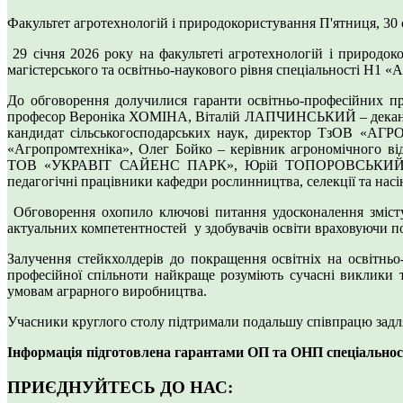
Факультет агротехнологій і природокористування
П'ятниця, 30 
29 січня 2026 року на факультеті агротехнологій і природоко
магістерського та освітньо-наукового рівня спеціальності Н1 «
До обговорення долучилися гаранти освітньо-професійних про
професор Вероніка ХОМІНА, Віталій ЛАПЧИНСЬКИЙ – декан фак
кандидат сільськогосподарських наук, директор ТзОВ «
«Агропромтехніка», Олег Бойко – керівник агрономічного 
ТОВ «УКРАВІТ САЙЕНС ПАРК», Юрій ТОПОРОВСЬКИЙ - агр
педагогічні працівники кафедри рослинництва, селекції та насі
Обговорення охопило ключові питання удосконалення змісту 
актуальних компетентностей у здобувачів освіти враховуючи п
Залучення стейкхолдерів до покращення освітніх на освітнь
професійної спільноти найкраще розуміють сучасні виклики 
умовам аграрного виробництва.
Учасники круглого столу підтримали подальшу співпрацю задля я
Інформація підготовлена гарантами ОП та ОНП спеціальнос
ПРИЄДНУЙТЕСЬ ДО НАС: