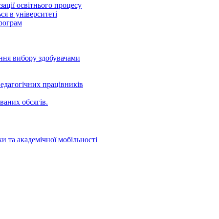
ації освітнього процесу
ся в університеті
програм
ення вибору здобувачами
едагогічних працівників
ваних oбсягів.
и та академічної мобільності