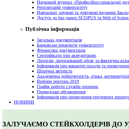
Науковий журнал «Професійно-прикладні ди
Репозитарій університету
Навчальні, наукові та довідкові видання Закл
Доступ до баз даних SCOPUS та Web of Scienc
Публічна інформація
Загальна документація
Банківські реквізити університету
Фінансова документація
Сертифікати про акредитацію
Ліцензія, ліцензований обсяг та фактична кіль
Інформація про вакантні посади та проведенн
Щорічна звітність
Академічна доброчесність, етика, антикорупці
Вибори ректора 2019
Графік роботи служби охорони
Громадське обговорення
Інформація про проведення тендерних процед
НОВИНИ
ЗАЛУЧАЄМО СТЕЙКХОЛДЕРІВ ДО 