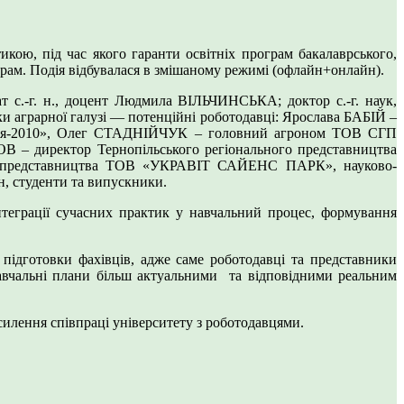
икою, під час якого гаранти освітніх програм бакалаврського,
ограм. Подія відбувалася в змішаному режимі (офлайн+онлайн).
ат с.-г. н., доцент Людмила ВІЛЬЧИНСЬКА; доктор с.-г. наук,
аграрної галузі — потенційні роботодавці: Ярослава БАБІЙ –
рія-2010», Олег СТАДНІЙЧУК – головний агроном ТОВ СГП
 – директор Тернопільського регіонального представництва
 представництва ТОВ «УКРАВІТ САЙЕНС ПАРК», науково-
н, студенти та випускники.
нтеграції сучасних практик у навчальний процес, формування
підготовки фахівців, адже саме роботодавці та представники
навчальні плани більш актуальними та відповідними реальним
силення співпраці університету з роботодавцями.