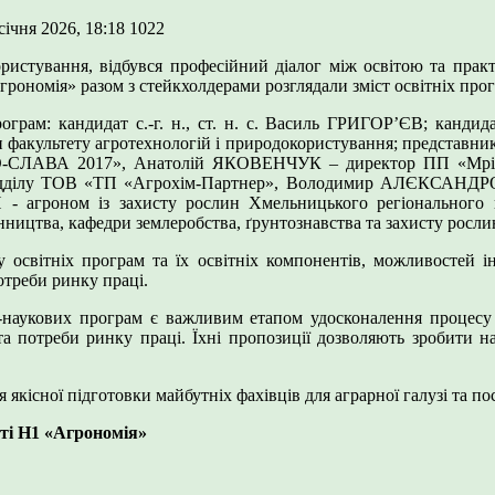
січня 2026, 18:18
1022
ристування, відбувся професійний діалог між освітою та практ
Агрономія» разом з стейкхолдерами розглядали зміст освітніх пр
грам: кандидат с.-г. н., ст. н. с. Василь ГРИГОРʼЄВ; кандид
ультету агротехнологій і природокористування; представники 
АГРО-СЛАВА 2017», Анатолій ЯКОВЕНЧУК – директор ПП «М
відділу ТОВ «ТП «Агрохім-Партнер», Володимир АЛЄКСАНДРОВ
оном із захисту рослин Хмельницького регіонального
нництва, кафедри землеробства, ґрунтознавства та захисту росли
освітніх програм та їх освітніх компонентів, можливостей і
отреби ринку праці.
о-наукових програм є важливим етапом удосконалення процесу 
та потреби ринку праці. Їхні пропозиції дозволяють зробити 
кісної підготовки майбутніх фахівців для аграрної галузі та по
ті Н1 «Агрономія»