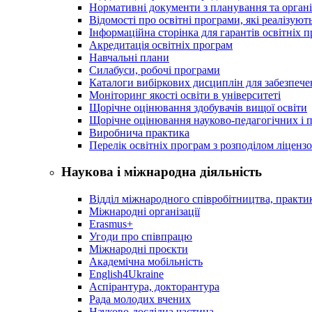
Нормативні документи з планування та організ
Відомості про освітні програми, які реалізують
Інформаційна сторінка для гарантів освітніх 
Акредитація освітніх програм
Навчальні плани
Силабуси, робочі програми
Каталоги вибіркових дисциплін для забезпеч
Моніторинг якості освіти в університеті
Щорічне оцінювання здобувачів вищої освіти
Щорічне оцінювання науково-педагогічних і п
Виробнича практика
Перелік освітніх програм з розподілoм ліцензo
Наукова і міжнародна діяльність
Відділ міжнародного співробітництва, практик
Міжнародні організації
Erasmus+
Угоди про співпрацю
Міжнародні проєкти
Академічна мобільність
English4Ukraine
Аспірантура, докторантура
Рада молодих вчених
Науково-дослідна частина