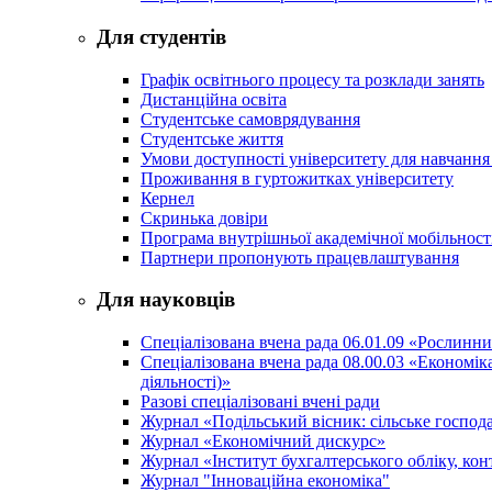
Для студентів
Графік освітнього процесу та розклади занять
Дистанційна освіта
Студентське самоврядування
Студентське життя
Умови доступності університету для навчання
Проживання в гуртожитках університету
Кернел
Скринька довіри
Програма внутрішньої академічної мобільност
Партнери пропонують працевлаштування
Для науковців
Спеціалізована вчена рада 06.01.09 «Рослинн
Спеціалізована вчена рада 08.00.03 «Економі
діяльності)»
Разові спеціалізовані вчені ради
Журнал «Подільський вісник: сільське господа
Журнал «Економічний дискурс»
Журнал «Інститут бухгалтерського обліку, конт
Журнал "Інноваційна економіка"