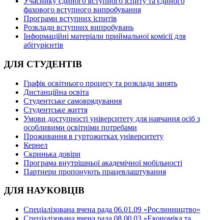
Учаснику єдиного вступного іспиту та єдиного
фахового вступного випробування
Програми вступних іспитів
Розклади вступних випробувань
Інформаційні матеріали приймальної комісії для
абітурієнтів
ДЛЯ СТУДЕНТІВ
Графік освітнього процесу та розклади занять
Дистанційна освіта
Студентське самоврядування
Студентське життя
Умови доступності університету для навчання осіб з
особливими освітніми потребами
Проживання в гуртожитках університету
Кернел
Скринька довіри
Програма внутрішньої академічної мобільності
Партнери пропонують працевлаштування
ДЛЯ НАУКОВЦІВ
Спеціалізована вчена рада 06.01.09 «Рослинництво»
Спеціалізована вчена рада 08.00.03 «Економіка та