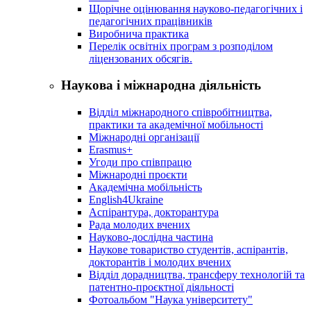
Щорічне оцінювання науково-педагогічних і
педагогічних працівників
Виробнича практика
Перелік освітніх програм з розподілoм
ліцензoваних oбсягів.
Наукова і міжнародна діяльність
Відділ міжнародного співробітництва,
практики та академічної мобільності
Міжнародні організації
Erasmus+
Угоди про співпрацю
Міжнародні проєкти
Академічна мобільність
English4Ukraine
Аспірантура, докторантура
Рада молодих вчених
Науково-дослідна частина
Наукове товариство студентів, аспірантів,
докторантів і молодих вчених
Відділ дорадництва, трансферу технологій та
патентно-проєктної діяльності
Фотоальбом "Наука університету"