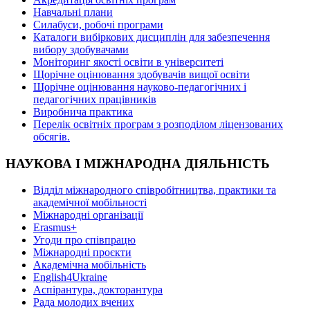
Навчальні плани
Силабуси, робочі програми
Каталоги вибіркових дисциплін для забезпечення
вибору здобувачами
Моніторинг якості освіти в університеті
Щорічне оцінювання здобувачів вищої освіти
Щорічне оцінювання науково-педагогічних і
педагогічних працівників
Виробнича практика
Перелік освітніх програм з розподілoм ліцензoваних
oбсягів.
НАУКОВА І МІЖНАРОДНА ДІЯЛЬНІСТЬ
Відділ міжнародного співробітництва, практики та
академічної мобільності
Міжнародні організації
Erasmus+
Угоди про співпрацю
Міжнародні проєкти
Академічна мобільність
English4Ukraine
Аспірантура, докторантура
Рада молодих вчених