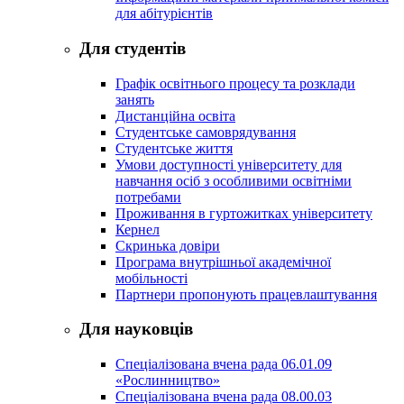
для абітурієнтів
Для студентів
Графік освітнього процесу та розклади
занять
Дистанційна освіта
Студентське самоврядування
Студентське життя
Умови доступності університету для
навчання осіб з особливими освітніми
потребами
Проживання в гуртожитках університету
Кернел
Скринька довіри
Програма внутрішньої академічної
мобільності
Партнери пропонують працевлаштування
Для науковців
Спеціалізована вчена рада 06.01.09
«Рослинництво»
Спеціалізована вчена рада 08.00.03