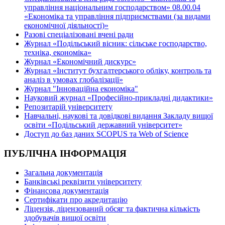
управління національним господарством» 08.00.04
«Економіка та управління підприємствами (за видами
економічної діяльності)»
Разові спеціалізовані вчені ради
Журнал «Подільський вісник: сільське господарство,
техніка, економіка»
Журнал «Економічний дискурс»
Журнал «Інститут бухгалтерського обліку, контроль та
аналіз в умовах глобалізації»
Журнал "Інноваційна економіка"
Науковий журнал «Професійно-прикладні дидактики»
Репозитарій університету
Навчальні, наукові та довідкові видання Закладу вищої
освіти «Подільський державний університет»
Доступ до баз даних SCOPUS та Web of Science
ПУБЛІЧНА ІНФОРМАЦІЯ
Загальна документація
Банківські реквізити університету
Фінансова документація
Сертифікати про акредитацію
Ліцензія, ліцензований обсяг та фактична кількість
здобувачів вищої освіти