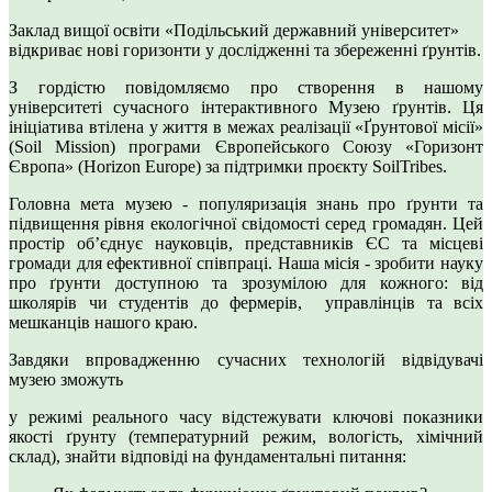
Заклад вищої освіти «Подільський державний університет»
відкриває нові горизонти у дослідженні та збереженні ґрунтів.
З гордістю повідомляємо про створення в нашому
університеті сучасного інтерактивного Музею ґрунтів. Ця
ініціатива втілена у життя в межах реалізації «Ґрунтової місії»
(Soil Mission) програми Європейського Союзу «Горизонт
Європа» (Horizon Europe) за підтримки проєкту SoilTribes.
Головна мета музею - популяризація знань про ґрунти та
підвищення рівня екологічної свідомості серед громадян. Цей
простір об’єднує науковців, представників ЄС та місцеві
громади для ефективної співпраці. Наша місія - зробити науку
про ґрунти доступною та зрозумілою для кожного: від
школярів чи студентів до фермерів, управлінців та всіх
мешканців нашого краю.
Завдяки впровадженню сучасних технологій відвідувачі
музею зможуть
у режимі реального часу відстежувати ключові показники
якості ґрунту (температурний режим, вологість, хімічний
склад), знайти відповіді на фундаментальні питання: