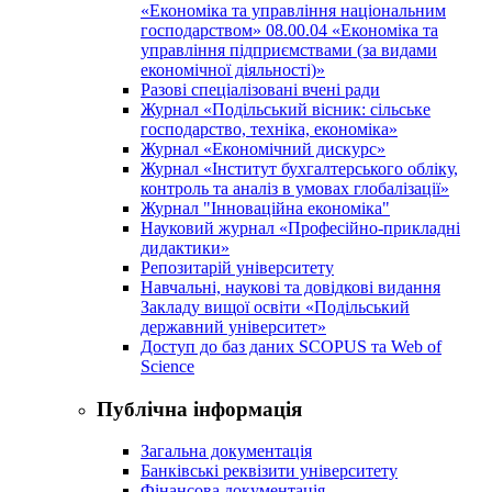
«Економіка та управління національним
господарством» 08.00.04 «Економіка та
управління підприємствами (за видами
економічної діяльності)»
Разові спеціалізовані вчені ради
Журнал «Подільський вісник: сільське
господарство, техніка, економіка»
Журнал «Економічний дискурс»
Журнал «Інститут бухгалтерського обліку,
контроль та аналіз в умовах глобалізації»
Журнал "Інноваційна економіка"
Науковий журнал «Професійно-прикладні
дидактики»
Репозитарій університету
Навчальні, наукові та довідкові видання
Закладу вищої освіти «Подільський
державний університет»
Доступ до баз даних SCOPUS та Web of
Science
Публічна інформація
Загальна документація
Банківські реквізити університету
Фінансова документація