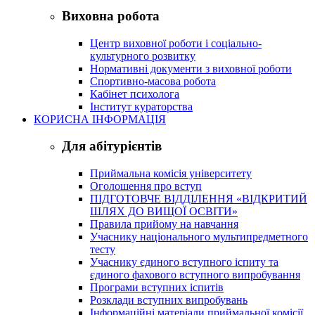
Виховна робота
Центр виховної роботи і соціально-
культурного розвитку
Нормативні документи з виховної роботи
Спортивно-масова робота
Кабінет психолога
Інститут кураторства
КОРИСНА ІНФОРМАЦІЯ
Для абітурієнтів
Приймальна комісія університету
Оголошення про вступ
ПІДГОТОВЧЕ ВІДДІЛЕННЯ «ВІДКРИТИЙ
ШЛЯХ ДО ВИЩОЇ ОСВІТИ»
Правила прийому на навчання
Учаснику національного мультипредметного
тесту
Учаснику єдиного вступного іспиту та
єдиного фахового вступного випробування
Програми вступних іспитів
Розклади вступних випробувань
Інформаційні матеріали приймальної комісії