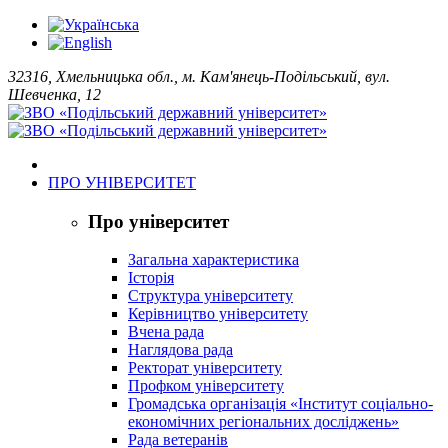
32316, Хмельницька обл., м. Кам'янець-Подільський, вул.
Шевченка, 12
ПРО УНІВЕРСИТЕТ
Про університет
Загальна характеристика
Історія
Структура університету
Керівництво університету
Вчена рада
Наглядова рада
Ректорат університету
Профком університету
Громадська організація «Інститут соціально-
економічних регіональних досліджень»
Рада ветеранів