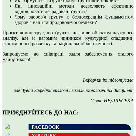
Як формується та функціонує ґрунтовий покрив?
Які інноваційні методи дозволяють ефективно
відновлювати деградовані ґрунти?
Чому здоров'я ґрунту є безпосереднім фундаментом
здоров'я нації та продовольчої безпеки?
Проєкт демонструє, що ґрунт є не лише об’єктом наукового
аналізу, але й вагомим чинником культурної спадщини,
економічного розвитку та національної ідентичності.
Запрошуємо до співпраці задля забезпечення сталого
майбутнього!
Інформацію підготувала
завідувач кафедри екології і загальнобіологічних дисциплін
Уляна НЕДІЛЬСЬКА
ПРИЄДНУЙТЕСЬ ДО НАС:
FACEBOOK
YOUTUBE