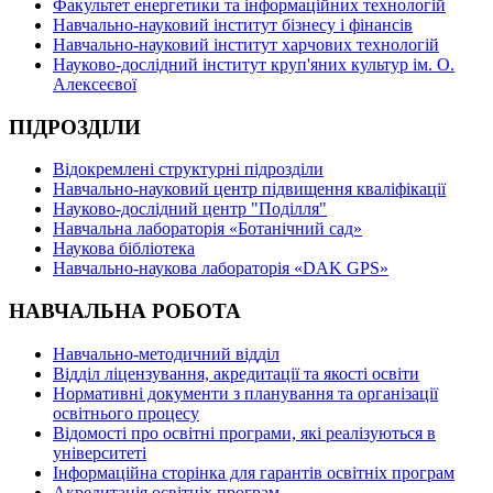
Факультет енергетики та інформаційних технологій
Навчально-науковий інститут бізнесу і фінансів
Навчально-науковий інститут харчових технологій
Науково-дослідний інститут круп'яних культур ім. О.
Алексеєвої
ПІДРОЗДІЛИ
Відокремлені структурні підрозділи
Навчально-науковий центр підвищення кваліфікації
Науково-дослідний центр "Поділля"
Навчальна лабораторія «Ботанічний сад»
Наукова бібліотека
Навчально-наукова лабораторія «DAK GPS»
НАВЧАЛЬНА РОБОТА
Навчально-методичний відділ
Відділ ліцензування, акредитації та якості освіти
Нормативні документи з планування та організації
освітнього процесу
Відомості про освітні програми, які реалізуються в
університеті
Інформаційна сторінка для гарантів освітніх програм
Акредитація освітніх програм