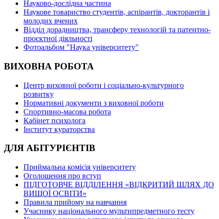
Науково-дослідна частина
Наукове товариство студентів, аспірантів, докторантів і
молодих вчених
Відділ дорадництва, трансферу технологій та патентно-
проєктної діяльності
Фотоальбом "Наука університету"
ВИХОВНА РОБОТА
Центр виховної роботи і соціально-культурного
розвитку
Нормативні документи з виховної роботи
Спортивно-масова робота
Кабінет психолога
Інститут кураторства
ДЛЯ АБІТУРІЄНТІВ
Приймальна комісія університету
Оголошення про вступ
ПІДГОТОВЧЕ ВІДДІЛЕННЯ «ВІДКРИТИЙ ШЛЯХ ДО
ВИЩОЇ ОСВІТИ»
Правила прийому на навчання
Учаснику національного мультипредметного тесту