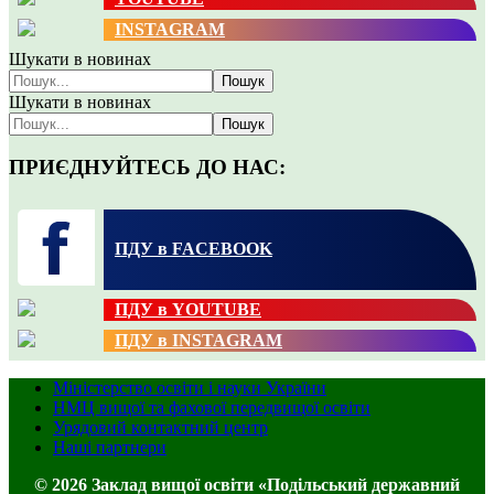
INSTAGRAM
Шукати в новинах
Пошук
Шукати в новинах
Пошук
ПРИЄДНУЙТЕСЬ ДО НАС:
ПДУ в FACEBOOK
ПДУ в YOUTUBE
ПДУ в INSTAGRAM
Міністерство освіти і науки України
НМЦ вищої та фахової передвищої освіти
Урядовий контактний центр
Наші партнери
© 2026 Заклад вищої освіти «Подільський державний