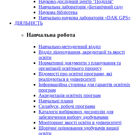
Науково-дослідний центр "Поділля"
Навчальна лабораторія «Ботанічний сад»
Наукова бібліотека
Навчально-наукова лабораторія «DAK GPS»
ДІЯЛЬНІСТЬ
Навчальна робота
Навчально-методичний відділ
Відділ ліцензування, акредитації та якості
освіти
Нормативні документи з планування та
організації освітнього процесу
Відомості про освітні програми, які
реалізуються в університеті
Інформаційна сторінка для гарантів освітніх
програм
Акредитація освітніх програм
Навчальні плани
Силабуси, робочі програми
Каталоги вибіркових дисциплін для
забезпечення вибору здобувачами
Моніторинг якості освіти в університеті
Щорічне оцінювання здобувачів вищої
освіти