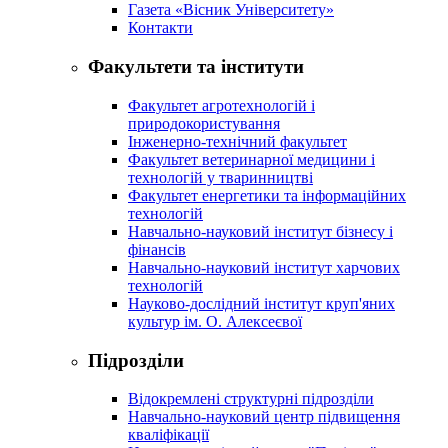
Газета «Вісник Університету»
Контакти
Факультети та інститути
Факультет агротехнологій і
природокористування
Інженерно-технічний факультет
Факультет ветеринарної медицини і
технологій у тваринництві
Факультет енергетики та інформаційних
технологій
Навчально-науковий інститут бізнесу і
фінансів
Навчально-науковий інститут харчових
технологій
Науково-дослідний інститут круп'яних
культур ім. О. Алексеєвої
Підрозділи
Відокремлені структурні підрозділи
Навчально-науковий центр підвищення
кваліфікації