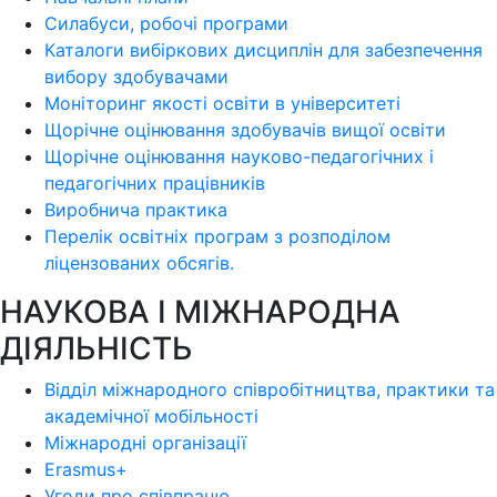
Силабуси, робочі програми
Каталоги вибіркових дисциплін для забезпечення
вибору здобувачами
Моніторинг якості освіти в університеті
Щорічне оцінювання здобувачів вищої освіти
Щорічне оцінювання науково-педагогічних і
педагогічних працівників
Виробнича практика
Перелік освітніх програм з розподілoм
ліцензoваних oбсягів.
НАУКОВА І МІЖНАРОДНА
ДІЯЛЬНІСТЬ
Відділ міжнародного співробітництва, практики та
академічної мобільності
Міжнародні організації
Erasmus+
Угоди про співпрацю