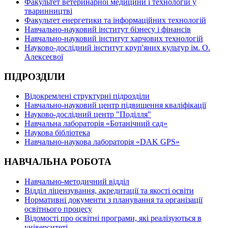
Факультет ветеринарної медицини і технологій у
тваринництві
Факультет енергетики та інформаційних технологій
Навчально-науковий інститут бізнесу і фінансів
Навчально-науковий інститут харчових технологій
Науково-дослідний інститут круп'яних культур ім. О.
Алексеєвої
ПІДРОЗДІЛИ
Відокремлені структурні підрозділи
Навчально-науковий центр підвищення кваліфікації
Науково-дослідний центр "Поділля"
Навчальна лабораторія «Ботанічний сад»
Наукова бібліотека
Навчально-наукова лабораторія «DAK GPS»
НАВЧАЛЬНА РОБОТА
Навчально-методичний відділ
Відділ ліцензування, акредитації та якості освіти
Нормативні документи з планування та організації
освітнього процесу
Відомості про освітні програми, які реалізуються в
університеті