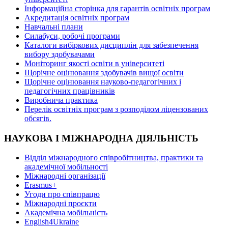
Інформаційна сторінка для гарантів освітніх програм
Акредитація освітніх програм
Навчальні плани
Силабуси, робочі програми
Каталоги вибіркових дисциплін для забезпечення
вибору здобувачами
Моніторинг якості освіти в університеті
Щорічне оцінювання здобувачів вищої освіти
Щорічне оцінювання науково-педагогічних і
педагогічних працівників
Виробнича практика
Перелік освітніх програм з розподілoм ліцензoваних
oбсягів.
НАУКОВА І МІЖНАРОДНА ДІЯЛЬНІСТЬ
Відділ міжнародного співробітництва, практики та
академічної мобільності
Міжнародні організації
Erasmus+
Угоди про співпрацю
Міжнародні проєкти
Академічна мобільність
English4Ukraine