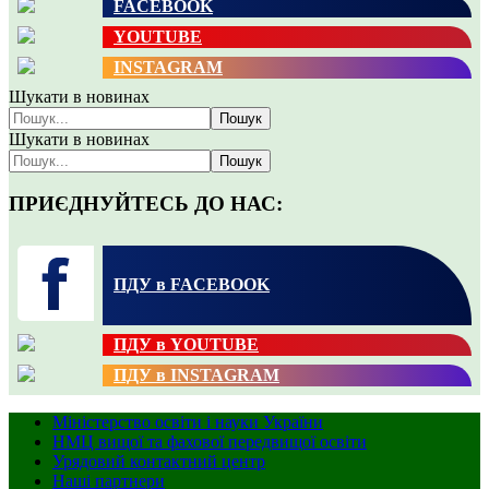
FACEBOOK
YOUTUBE
INSTAGRAM
Шукати в новинах
Пошук
Шукати в новинах
Пошук
ПРИЄДНУЙТЕСЬ ДО НАС:
ПДУ в FACEBOOK
ПДУ в YOUTUBE
ПДУ в INSTAGRAM
Міністерство освіти і науки України
НМЦ вищої та фахової передвищої освіти
Урядовий контактний центр
Наші партнери