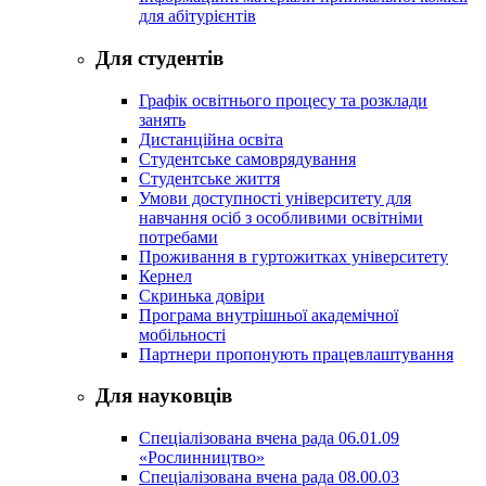
для абітурієнтів
Для студентів
Графік освітнього процесу та розклади
занять
Дистанційна освіта
Студентське самоврядування
Студентське життя
Умови доступності університету для
навчання осіб з особливими освітніми
потребами
Проживання в гуртожитках університету
Кернел
Скринька довіри
Програма внутрішньої академічної
мобільності
Партнери пропонують працевлаштування
Для науковців
Спеціалізована вчена рада 06.01.09
«Рослинництво»
Спеціалізована вчена рада 08.00.03