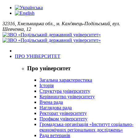
32316, Хмельницька обл., м. Кам'янець-Подільський, вул.
Шевченка, 12
ПРО УНІВЕРСИТЕТ
Про університет
Загальна характеристика
Історія
Структура університету
Керівництво університету
Вчена рада
Наглядова рада
Ректорат університету
Профком університету
Громадська організація «Інститут соціально-
економічних регіональних досліджень»
Рада ветеранів