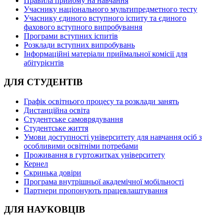
Правила прийому на навчання
Учаснику національного мультипредметного тесту
Учаснику єдиного вступного іспиту та єдиного
фахового вступного випробування
Програми вступних іспитів
Розклади вступних випробувань
Інформаційні матеріали приймальної комісії для
абітурієнтів
ДЛЯ СТУДЕНТІВ
Графік освітнього процесу та розклади занять
Дистанційна освіта
Студентське самоврядування
Студентське життя
Умови доступності університету для навчання осіб з
особливими освітніми потребами
Проживання в гуртожитках університету
Кернел
Скринька довіри
Програма внутрішньої академічної мобільності
Партнери пропонують працевлаштування
ДЛЯ НАУКОВЦІВ