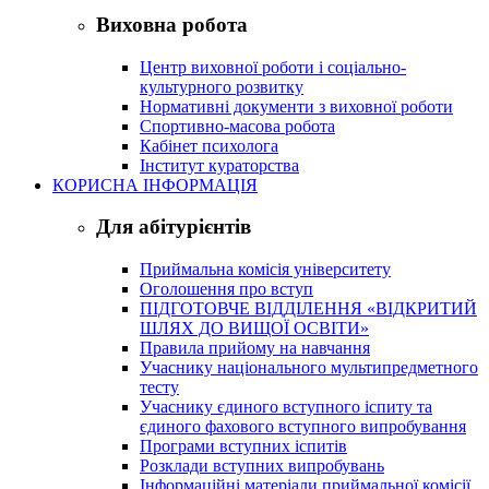
Виховна робота
Центр виховної роботи і соціально-
культурного розвитку
Нормативні документи з виховної роботи
Спортивно-масова робота
Кабінет психолога
Інститут кураторства
КОРИСНА ІНФОРМАЦІЯ
Для абітурієнтів
Приймальна комісія університету
Оголошення про вступ
ПІДГОТОВЧЕ ВІДДІЛЕННЯ «ВІДКРИТИЙ
ШЛЯХ ДО ВИЩОЇ ОСВІТИ»
Правила прийому на навчання
Учаснику національного мультипредметного
тесту
Учаснику єдиного вступного іспиту та
єдиного фахового вступного випробування
Програми вступних іспитів
Розклади вступних випробувань
Інформаційні матеріали приймальної комісії