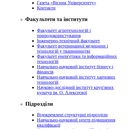
Газета «Вісник Університету»
Контакти
Факультети та інститути
Факультет агротехнологій і
природокористування
Інженерно-технічний факультет
Факультет ветеринарної медицини і
технологій у тваринництві
Факультет енергетики та інформаційних
технологій
Навчально-науковий інститут бізнесу і
фінансів
Навчально-науковий інститут харчових
технологій
Науково-дослідний інститут круп'яних
культур ім. О. Алексеєвої
Підрозділи
Відокремлені структурні підрозділи
Навчально-науковий центр підвищення
кваліфікації