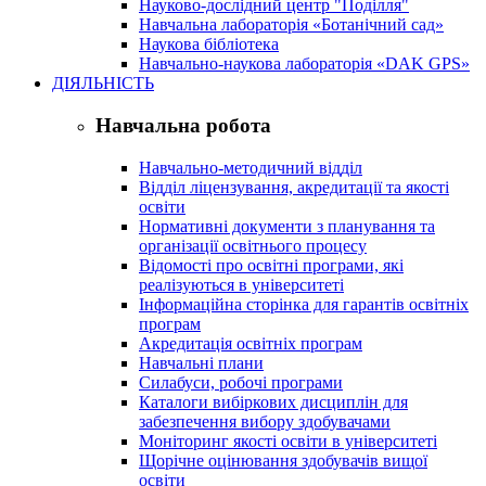
Науково-дослідний центр "Поділля"
Навчальна лабораторія «Ботанічний сад»
Наукова бібліотека
Навчально-наукова лабораторія «DAK GPS»
ДІЯЛЬНІСТЬ
Навчальна робота
Навчально-методичний відділ
Відділ ліцензування, акредитації та якості
освіти
Нормативні документи з планування та
організації освітнього процесу
Відомості про освітні програми, які
реалізуються в університеті
Інформаційна сторінка для гарантів освітніх
програм
Акредитація освітніх програм
Навчальні плани
Силабуси, робочі програми
Каталоги вибіркових дисциплін для
забезпечення вибору здобувачами
Моніторинг якості освіти в університеті
Щорічне оцінювання здобувачів вищої
освіти