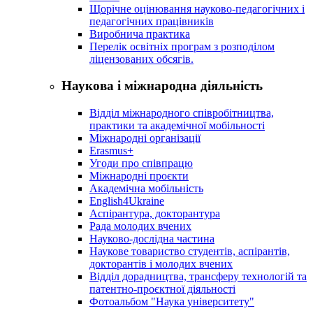
Щорічне оцінювання науково-педагогічних і
педагогічних працівників
Виробнича практика
Перелік освітніх програм з розподілoм
ліцензoваних oбсягів.
Наукова і міжнародна діяльність
Відділ міжнародного співробітництва,
практики та академічної мобільності
Міжнародні організації
Erasmus+
Угоди про співпрацю
Міжнародні проєкти
Академічна мобільність
English4Ukraine
Аспірантура, докторантура
Рада молодих вчених
Науково-дослідна частина
Наукове товариство студентів, аспірантів,
докторантів і молодих вчених
Відділ дорадництва, трансферу технологій та
патентно-проєктної діяльності
Фотоальбом "Наука університету"