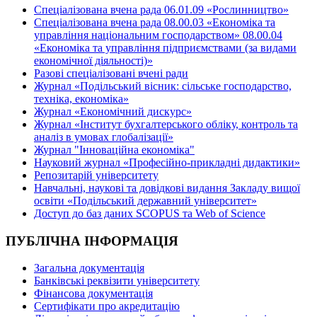
Спеціалізована вчена рада 06.01.09 «Рослинництво»
Спеціалізована вчена рада 08.00.03 «Економіка та
управління національним господарством» 08.00.04
«Економіка та управління підприємствами (за видами
економічної діяльності)»
Разові спеціалізовані вчені ради
Журнал «Подільський вісник: сільське господарство,
техніка, економіка»
Журнал «Економічний дискурс»
Журнал «Інститут бухгалтерського обліку, контроль та
аналіз в умовах глобалізації»
Журнал "Інноваційна економіка"
Науковий журнал «Професійно-прикладні дидактики»
Репозитарій університету
Навчальні, наукові та довідкові видання Закладу вищої
освіти «Подільський державний університет»
Доступ до баз даних SCOPUS та Web of Science
ПУБЛІЧНА ІНФОРМАЦІЯ
Загальна документація
Банківські реквізити університету
Фінансова документація
Сертифікати про акредитацію