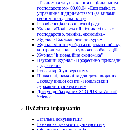
«Економіка та управління національним
господарством» 08.00.04 «Економіка та
управління підприємствами (за видами
економічної діяльності)»
Разові спеціалізовані вчені ради
Журнал «Подільський вісник: сільське
господарство, техніка, економіка»
Журнал «Економічний дискурс»
Журнал «Інститут бухгалтерського обліку,
контроль та аналіз в умовах глобалізації»
Журнал "Інноваційна економіка"
Науковий журнал «Професійно-прикладні
дидактики»
Репозитарій університету
Навчальні, наукові та довідкові видання
Закладу вищої освіти «Подільський
державний університет»
Доступ до баз даних SCOPUS та Web of
Science
Публічна інформація
Загальна документація
Банківські реквізити університету
Фінансова документація