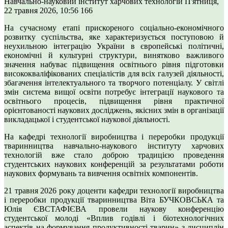
Навчально-науковий інститут харчових технологій
П'ятниця,
22 травня 2026, 10:56
166
На сучасному етапі прискореного соціально-економічного
розвитку суспільства, яке характеризується поступовою й
неухильною інтеграцію України в європейські політичні,
економічні й культурні структури, винятково важливого
значення набуває підвищення освітнього рівня підготовки
висококваліфікованих спеціалістів для всіх галузей діяльності,
збагачення інтелектуального та творчого потенціалу. У світлі
змін система вищої освіти потребує інтеграції наукового та
освітнього процесів, підвищення рівня практичної
орієнтованості наукових досліджень, якісних змін в організації
викладацької і студентської наукової діяльності.
На кафедрі технології виробництва і переробки продукції
тваринництва навчально-наукового інституту харчових
технологій вже стало доброю традицією проведення
студентських наукових конференцій за результатами роботи
наукових формувань та вивчення освітніх компонентів.
21 травня 2026 року доценти кафедри технології виробництва
і переробки продукції тваринництва Віта БУЧКОВСЬКА та
Юлія ЄВСТАФІЄВА провели наукову конференцію
студентської молоді «Вплив годівлі і біотехнологічних
аспектів на формування продуктивності тварин» з дисциплін