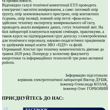
та промисловості.
Відповідно галузі технічної компетенції ЕТЛ проводить
електричні і магнітні вимірювання, а саме: питомий опір
ґрунту, опір заземлювального пристрою, опір контактних
з'єднань, опір ізоляції, повний опір петлі «фаза-нуль»,
здійснює технічну експертизу вимірювального об’єкту,
проводить аналіз виміряних даних, готує технічний звіт. На
базі лабораторії плануються наукові семінари, практикуми, а
також курси на підтвердження груп допуску з електробезпеки
для технічного персоналу, науково-педагогічних працівників
та здобувачів вищої освіти ЗВО «ПДУ» та філій.
Отриманий Атестат про технічну компетентність діятиме до
травня 2029 року. Попереду у колективу факультету
енергетики та інформаційних технологій три роки активної
роботи.
Інформацію підготували:
керівник електротехнічної лабораторії Віктор ДУБІК,
інженер Олександр КОЗАК,
інженер Олег ГОРБОВИЙ
ПРИЄДНУЙТЕСЬ ДО НАС:
FACEBOOK