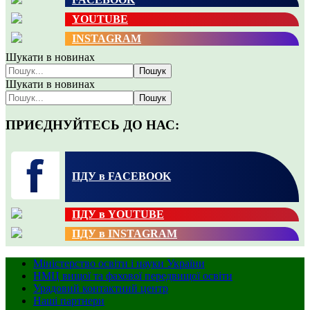
YOUTUBE
INSTAGRAM
Шукати в новинах
Пошук
Шукати в новинах
Пошук
ПРИЄДНУЙТЕСЬ ДО НАС:
ПДУ в FACEBOOK
ПДУ в YOUTUBE
ПДУ в INSTAGRAM
Міністерство освіти і науки України
НМЦ вищої та фахової передвищої освіти
Урядовий контактний центр
Наші партнери