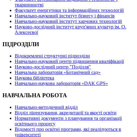
тваринництві
Факультет енергетики та інформаційних технологій
Навчально-науковий інститут бізнесу і фінансів
Навчально-науковий інститут харчових технологій
Науково-дослідний інститут круп'яних культур ім. О.
Алексеєвої
ПІДРОЗДІЛИ
Відокремлені структурні підрозділи
Навчально-науковий центр підвищення кваліфікації
Науково-дослідний центр "Поділля"
Навчальна лабораторія «Ботанічний сад»
Наукова бібліотека
Навчально-наукова лабораторія «DAK GPS»
НАВЧАЛЬНА РОБОТА
Навчально-методичний відділ
Відділ ліцензування, акредитації та якості освіти
Нормативні документи з планування та організації
освітнього процесу
Відомості про освітні програми, які реалізуються в
університеті