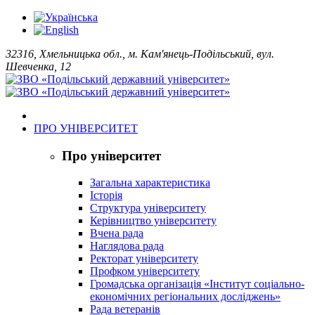
32316, Хмельницька обл., м. Кам'янець-Подільський, вул.
Шевченка, 12
ПРО УНІВЕРСИТЕТ
Про університет
Загальна характеристика
Історія
Структура університету
Керівництво університету
Вчена рада
Наглядова рада
Ректорат університету
Профком університету
Громадська організація «Інститут соціально-
економічних регіональних досліджень»
Рада ветеранів