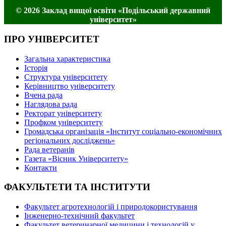
© 2026 Заклад вищої освіти «Подільський державний
університет»
ПРО УНІВЕРСИТЕТ
Загальна характеристика
Історія
Структура університету
Керівництво університету
Вчена рада
Наглядова рада
Ректорат університету
Профком університету
Громадська організація «Інститут соціально-економічних
регіональних досліджень»
Рада ветеранів
Газета «Вісник Університету»
Контакти
ФАКУЛЬТЕТИ ТА ІНСТИТУТИ
Факультет агротехнологій і природокористування
Інженерно-технічний факультет
Факультет ветеринарної медицини і технологій у