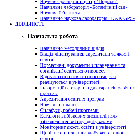
Науково-дослідний центр "Поділля"
Навчальна лабораторія «Ботанічний сад»
Наукова бібліотека
Навчально-наукова лабораторія «DAK GPS»
ДІЯЛЬНІСТЬ
Навчальна робота
Навчально-методичний відділ
Відділ ліцензування, акредитації та якості
освіти
Нормативні документи з планування та
організації освітнього процесу
Відомості про освітні програми, які
реалізуються в університеті
Інформаційна сторінка для гарантів освітніх
програм
Акредитація освітніх програм
Навчальні плани
Силабуси, робочі програми
Каталоги вибіркових дисциплін для
забезпечення вибору здобувачами
Моніторинг якості освіти в університеті
Щорічне оцінювання здобувачів вищої
освіти