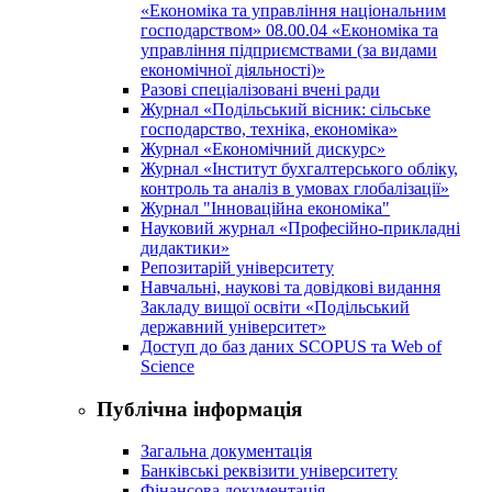
«Економіка та управління національним
господарством» 08.00.04 «Економіка та
управління підприємствами (за видами
економічної діяльності)»
Разові спеціалізовані вчені ради
Журнал «Подільський вісник: сільське
господарство, техніка, економіка»
Журнал «Економічний дискурс»
Журнал «Інститут бухгалтерського обліку,
контроль та аналіз в умовах глобалізації»
Журнал "Інноваційна економіка"
Науковий журнал «Професійно-прикладні
дидактики»
Репозитарій університету
Навчальні, наукові та довідкові видання
Закладу вищої освіти «Подільський
державний університет»
Доступ до баз даних SCOPUS та Web of
Science
Публічна інформація
Загальна документація
Банківські реквізити університету
Фінансова документація