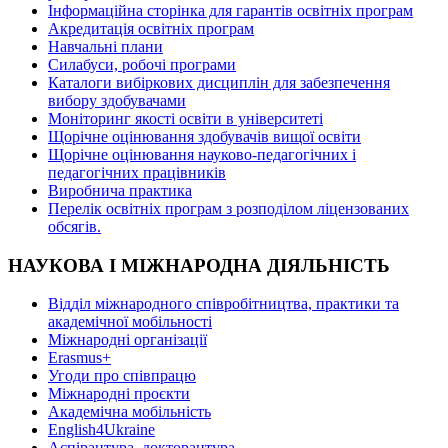
Інформаційна сторінка для гарантів освітніх програм
Акредитація освітніх програм
Навчальні плани
Силабуси, робочі програми
Каталоги вибіркових дисциплін для забезпечення
вибору здобувачами
Моніторинг якості освіти в університеті
Щорічне оцінювання здобувачів вищої освіти
Щорічне оцінювання науково-педагогічних і
педагогічних працівників
Виробнича практика
Перелік освітніх програм з розподілoм ліцензoваних
oбсягів.
НАУКОВА І МІЖНАРОДНА ДІЯЛЬНІСТЬ
Відділ міжнародного співробітництва, практики та
академічної мобільності
Міжнародні організації
Erasmus+
Угоди про співпрацю
Міжнародні проєкти
Академічна мобільність
English4Ukraine
Аспірантура, докторантура