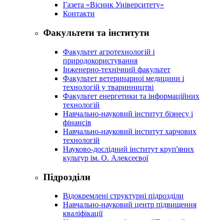
Газета «Вісник Університету»
Контакти
Факультети та інститути
Факультет агротехнологій і
природокористування
Інженерно-технічний факультет
Факультет ветеринарної медицини і
технологій у тваринництві
Факультет енергетики та інформаційних
технологій
Навчально-науковий інститут бізнесу і
фінансів
Навчально-науковий інститут харчових
технологій
Науково-дослідний інститут круп'яних
культур ім. О. Алексеєвої
Підрозділи
Відокремлені структурні підрозділи
Навчально-науковий центр підвищення
кваліфікації