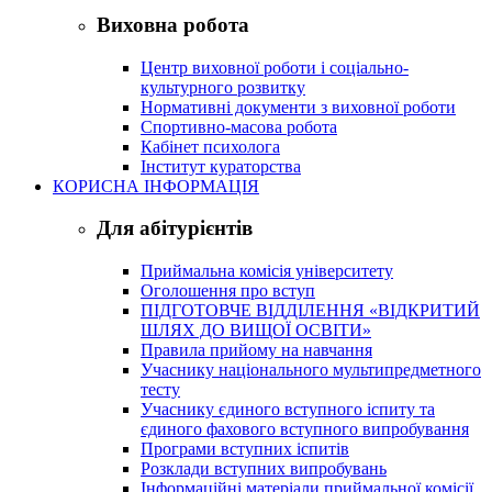
Виховна робота
Центр виховної роботи і соціально-
культурного розвитку
Нормативні документи з виховної роботи
Спортивно-масова робота
Кабінет психолога
Інститут кураторства
КОРИСНА ІНФОРМАЦІЯ
Для абітурієнтів
Приймальна комісія університету
Оголошення про вступ
ПІДГОТОВЧЕ ВІДДІЛЕННЯ «ВІДКРИТИЙ
ШЛЯХ ДО ВИЩОЇ ОСВІТИ»
Правила прийому на навчання
Учаснику національного мультипредметного
тесту
Учаснику єдиного вступного іспиту та
єдиного фахового вступного випробування
Програми вступних іспитів
Розклади вступних випробувань
Інформаційні матеріали приймальної комісії