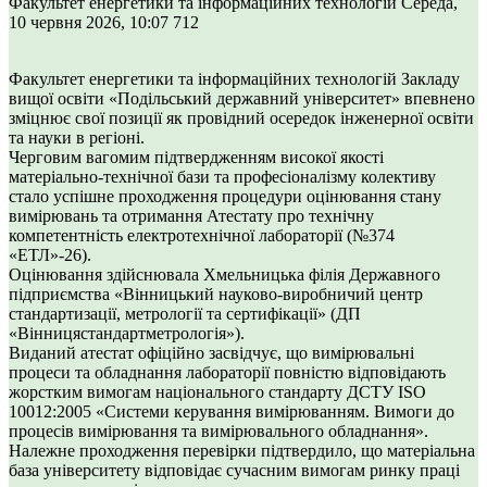
Факультет енергетики та інформаційних технологій
Середа,
10 червня 2026, 10:07
712
Факультет енергетики та інформаційних технологій Закладу
вищої освіти «Подільський державний університет» впевнено
зміцнює свої позиції як провідний осередок інженерної освіти
та науки в регіоні.
Черговим вагомим підтвердженням високої якості
матеріально-технічної бази та професіоналізму колективу
стало успішне проходження процедури оцінювання стану
вимірювань та отримання Атестату про технічну
компетентність електротехнічної лабораторії (№374
«ЕТЛ»-26).
Оцінювання здійснювала Хмельницька філія Державного
підприємства «Вінницький науково-виробничий центр
стандартизації, метрології та сертифікації» (ДП
«Вінницястандартметрологія»).
Виданий атестат офіційно засвідчує, що вимірювальні
процеси та обладнання лабораторії повністю відповідають
жорстким вимогам національного стандарту ДСТУ ISO
10012:2005 «Системи керування вимірюванням. Вимоги до
процесів вимірювання та вимірювального обладнання».
Належне проходження перевірки підтвердило, що матеріальна
база університету відповідає сучасним вимогам ринку праці