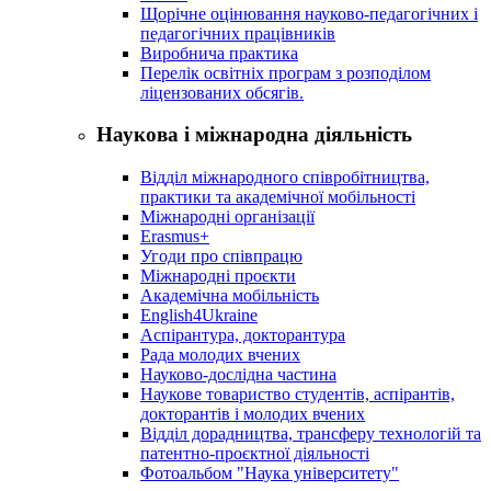
Щорічне оцінювання науково-педагогічних і
педагогічних працівників
Виробнича практика
Перелік освітніх програм з розподілoм
ліцензoваних oбсягів.
Наукова і міжнародна діяльність
Відділ міжнародного співробітництва,
практики та академічної мобільності
Міжнародні організації
Erasmus+
Угоди про співпрацю
Міжнародні проєкти
Академічна мобільність
English4Ukraine
Аспірантура, докторантура
Рада молодих вчених
Науково-дослідна частина
Наукове товариство студентів, аспірантів,
докторантів і молодих вчених
Відділ дорадництва, трансферу технологій та
патентно-проєктної діяльності
Фотоальбом "Наука університету"