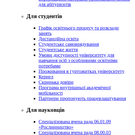
для абітурієнтів
Для студентів
Графік освітнього процесу та розклади
занять
Дистанційна освіта
Студентське самоврядування
Студентське життя
Умови доступності університету для
навчання осіб з особливими освітніми
потребами
Проживання в гуртожитках університету
Кернел
Скринька довіри
Програма внутрішньої академічної
мобільності
Партнери пропонують працевлаштування
Для науковців
Спеціалізована вчена рада 06.01.09
«Рослинництво»
Спеціалізована вчена рада 08.00.03