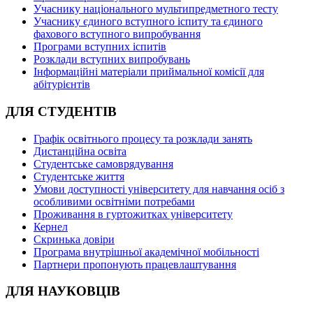
Учаснику національного мультипредметного тесту
Учаснику єдиного вступного іспиту та єдиного
фахового вступного випробування
Програми вступних іспитів
Розклади вступних випробувань
Інформаційні матеріали приймальної комісії для
абітурієнтів
ДЛЯ СТУДЕНТІВ
Графік освітнього процесу та розклади занять
Дистанційна освіта
Студентське самоврядування
Студентське життя
Умови доступності університету для навчання осіб з
особливими освітніми потребами
Проживання в гуртожитках університету
Кернел
Скринька довіри
Програма внутрішньої академічної мобільності
Партнери пропонують працевлаштування
ДЛЯ НАУКОВЦІВ