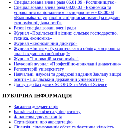
Спеціалізована вчена рада 06.01.09 «Рослинництво»
Спеціалізована вчена рада 08.00.03 «Економіка та
управління національним господарством» 08.00.04
«Економіка та управління підприємствами (за видами
економічної діяльності)»
Разові спеціалізовані вчені ради
Журнал «Подільський вісник: сільське господарство,
техніка, економіка»
Журнал «Економічний дискурс»
Журнал «Інститут бухгалтерського обліку, контроль та
аналіз в умовах глобалізації»
Журнал "Інноваційна економіка"
Науковий журнал «Професійно-прикладні дидактики»
Репозитарій університету
Навчальні, наукові та довідкові видання Закладу вищої
освіти «Подільський державний університет»
Доступ до баз даних SCOPUS та Web of Science
ПУБЛІЧНА ІНФОРМАЦІЯ
Загальна документація
Банківські реквізити університету
Фінансова документація
Сертифікати про акредитацію
Ліцензія, ліцензований обсяг та фактична кількість