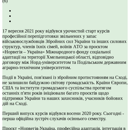
(6)
17 вересня 2021 року відбувся урочистий старт курсів
професійної перепідготовки звільнених у запас
військовослужбовців Збройних сил України та інших силових
структур, членів їхніх сімей, воїнів АТО за проєктом
«Норвегія – Україна» Міжнародного фонду соціальної
адаптації на території Хмельницької області, відповідно
договору між Норд-університетом та Подільським державним
аграрно-технічним університетом.
Події в Україні, пов'язані із збройним протистоянням на Сході,
не залишили байдужою світову громадськість. Країни Європи,
США та інститути громадського суспільства протягом
останніх п'яти років ініціювали багато проєктів щодо
підтримки України та наших захисників, учасників бойових
дій на Сході.
Перший випуск курсів відбувся восени 2020 року. Сьогодні -
перша офіційна зустріч слухачів осіннього семестру.
Проєкт «Норвегія-Україна, професійна адаптація, інтеграція в