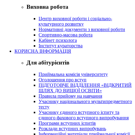
Виховна робота
Центр виховної роботи і соціально-
культурного розвитку
Нормативні документи з виховної роботи
Спортивно-масова робота
Кабінет психолога
Інститут кураторства
КОРИСНА ІНФОРМАЦІЯ
Для абітурієнтів
Приймальна комісія університету
Оголошення про вступ
ПІДГОТОВЧЕ ВІДДІЛЕННЯ «ВІДКРИТИЙ
ШЛЯХ ДО ВИЩОЇ ОСВІТИ»
Правила прийому на навчання
Учаснику національного мультипредметного
тесту
Учаснику єдиного вступного іспиту та
єдиного фахового вступного випробування
Програми вступних іспитів
Розклади вступних випробувань
Інформаційні матеріали приймальної комісії