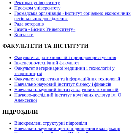
Ректорат університету
Профком університету
Громадська організація «Інститут соціально-економічних
регіональних досліджень»
Рада ветеранів
Газета «Вісник Університету»
Контакти
ФАКУЛЬТЕТИ ТА ІНСТИТУТИ
Факультет агротехнологій і природокористування
Інженерно-технічний факультет
Факультет ветеринарної медицини і технологій у
тваринництві
Факультет енергетики та інформаційних технологій
Навчально-науковий інститут бізнесу і фінансів
Навчально-науковий інститут харчових технологій
Науково-дослідний інститут круп'яних культур ім. О.
Алексеєвої
ПІДРОЗДІЛИ
Відокремлені структурні підрозділи
Навчально-науковий центр підвищення кваліфікації