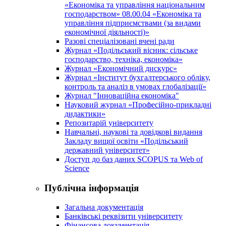
«Економіка та управління національним
господарством» 08.00.04 «Економіка та
управління підприємствами (за видами
економічної діяльності)»
Разові спеціалізовані вчені ради
Журнал «Подільський вісник: сільське
господарство, техніка, економіка»
Журнал «Економічний дискурс»
Журнал «Інститут бухгалтерського обліку,
контроль та аналіз в умовах глобалізації»
Журнал "Інноваційна економіка"
Науковий журнал «Професійно-прикладні
дидактики»
Репозитарій університету
Навчальні, наукові та довідкові видання
Закладу вищої освіти «Подільський
державний університет»
Доступ до баз даних SCOPUS та Web of
Science
Публічна інформація
Загальна документація
Банківські реквізити університету
Фінансова документація