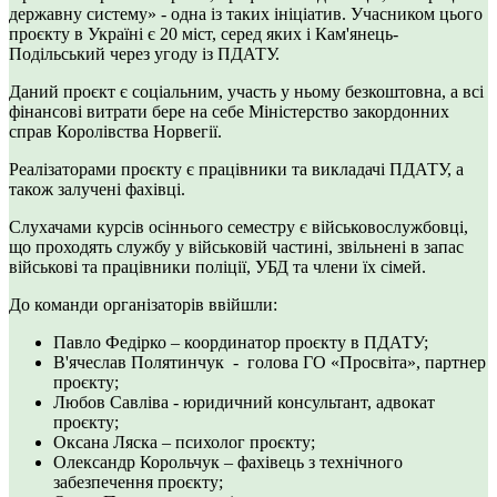
державну систему» - одна із таких ініціатив. Учасником цього
проєкту в Україні є 20 міст, серед яких і Кам'янець-
Подільський через угоду із ПДАТУ.
Даний проєкт є соціальним, участь у ньому безкоштовна, а всі
фінансові витрати бере на себе Міністерство закордонних
справ Королівства Норвегії.
Реалізаторами проєкту є працівники та викладачі ПДАТУ, а
також залучені фахівці.
Слухачами курсів осіннього семестру є військовослужбовці,
що проходять службу у військовій частині, звільнені в запас
військові та працівники поліції, УБД та члени їх сімей.
До команди організаторів ввійшли:
Павло Федірко – координатор проєкту в ПДАТУ;
В'ячеслав Полятинчук - голова ГО «Просвіта», партнер
проєкту;
Любов Савліва - юридичний консультант, адвокат
проєкту;
Оксана Ляска – психолог проєкту;
Олександр Корольчук – фахівець з технічного
забезпечення проєкту;