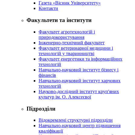
Газета «Вісник Університету»
Контакти
Факультети та інститути
Факультет агротехнологій і
природокористування
Інженерно-технічний факультет
Факультет ветеринарної медицини і
технологій у тваринництві
Факультет енергетики та інформаційних
технологій
Навчально-науковий інститут бізнесу і
фінансів
Навчально-науковий інститут харчових
технологій
Науково-дослідний інститут круп'яних
культур ім. О. Алексеєвої
Підрозділи
Відокремлені структурні підрозділи
Навчально-науковий центр підвищення
кваліфікації