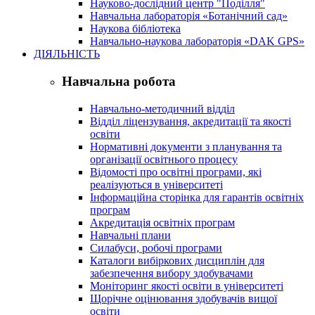
Науково-дослідний центр "Поділля"
Навчальна лабораторія «Ботанічний сад»
Наукова бібліотека
Навчально-наукова лабораторія «DAK GPS»
ДІЯЛЬНІСТЬ
Навчальна робота
Навчально-методичний відділ
Відділ ліцензування, акредитації та якості
освіти
Нормативні документи з планування та
організації освітнього процесу
Відомості про освітні програми, які
реалізуються в університеті
Інформаційна сторінка для гарантів освітніх
програм
Акредитація освітніх програм
Навчальні плани
Силабуси, робочі програми
Каталоги вибіркових дисциплін для
забезпечення вибору здобувачами
Моніторинг якості освіти в університеті
Щорічне оцінювання здобувачів вищої
освіти