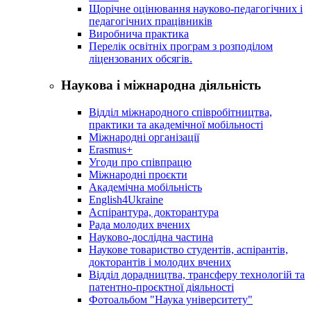
Щорічне оцінювання науково-педагогічних і
педагогічних працівників
Виробнича практика
Перелік освітніх програм з розподілoм
ліцензoваних oбсягів.
Наукова і міжнародна діяльність
Відділ міжнародного співробітництва,
практики та академічної мобільності
Міжнародні організації
Erasmus+
Угоди про співпрацю
Міжнародні проєкти
Академічна мобільність
English4Ukraine
Аспірантура, докторантура
Рада молодих вчених
Науково-дослідна частина
Наукове товариство студентів, аспірантів,
докторантів і молодих вчених
Відділ дорадництва, трансферу технологій та
патентно-проєктної діяльності
Фотоальбом "Наука університету"