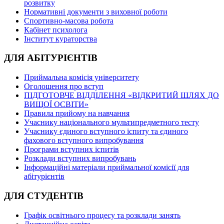
розвитку
Нормативні документи з виховної роботи
Спортивно-масова робота
Кабінет психолога
Інститут кураторства
ДЛЯ АБІТУРІЄНТІВ
Приймальна комісія університету
Оголошення про вступ
ПІДГОТОВЧЕ ВІДДІЛЕННЯ «ВІДКРИТИЙ ШЛЯХ ДО
ВИЩОЇ ОСВІТИ»
Правила прийому на навчання
Учаснику національного мультипредметного тесту
Учаснику єдиного вступного іспиту та єдиного
фахового вступного випробування
Програми вступних іспитів
Розклади вступних випробувань
Інформаційні матеріали приймальної комісії для
абітурієнтів
ДЛЯ СТУДЕНТІВ
Графік освітнього процесу та розклади занять