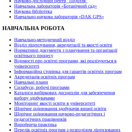
Науково-дослідний центр "Поділля"
Навчальна лабораторія «Ботанічний сад»
Наукова бібліотека
Навчально-наукова лабораторія «DAK GPS»
НАВЧАЛЬНА РОБОТА
Навчально-методичний відділ
Відділ ліцензування, акредитації та якості освіти
Нормативні документи з планування та організації
освітнього процесу
Відомості про освітні програми, які реалізуються в
університеті
Інформаційна сторінка для гарантів освітніх програм
Акредитація освітніх програм
Навчальні плани
Силабуси, робочі програми
Каталоги вибіркових дисциплін для забезпечення
вибору здобувачами
Моніторинг якості освіти в університеті
Щорічне оцінювання здобувачів вищої освіти
Щорічне оцінювання науково-педагогічних і
педагогічних працівників
Виробнича практика
Перелік освітніх програм з розподілoм ліцензoваних