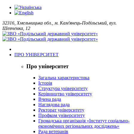
32316, Хмельницька обл., м. Кам'янець-Подільський, вул.
Шевченка, 12
ПРО УНІВЕРСИТЕТ
Про університет
Загальна характеристика
Історія
Структура університету
Керівництво університету
Вчена рада
Наглядова рада
Ректорат університету
Профком університету
Громадська організація «Інститут соціально-
економічних регіональних досліджень»
Рада ветеранів