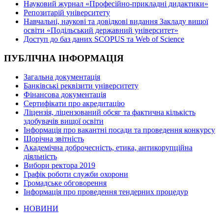
Науковий журнал «Професійно-прикладні дидактики»
Репозитарій університету
Навчальні, наукові та довідкові видання Закладу вищої
освіти «Подільський державний університет»
Доступ до баз даних SCOPUS та Web of Science
ПУБЛІЧНА ІНФОРМАЦІЯ
Загальна документація
Банківські реквізити університету
Фінансова документація
Сертифікати про акредитацію
Ліцензія, ліцензований обсяг та фактична кількість
здобувачів вищої освіти
Інформація про вакантні посади та проведення конкурсу
Щорічна звітність
Академічна доброчесність, етика, антикорупційна
діяльність
Вибори ректора 2019
Графік роботи служби охорони
Громадське обговорення
Інформація про проведення тендерних процедур
НОВИНИ