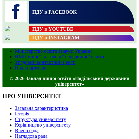
ПДУ в FACEBOOK
ПДУ в YOUTUBE
ПДУ в INSTAGRAM
Міністерство освіти і науки України
НМЦ вищої та фахової передвищої освіти
Урядовий контактний центр
Наші партнери
© 2026 Заклад вищої освіти «Подільський державний
університет»
ПРО УНІВЕРСИТЕТ
Загальна характеристика
Історія
Структура університету
Керівництво університету
Вчена рада
Наглядова рада