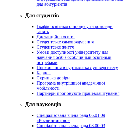
для абітурієнтів
Для студентів
Графік освітнього процесу та розклади
занять
Дистанційна освіта
Студентське самоврядування
Студентське життя
Умови доступності університету для
навчання осіб з особливими освітніми
потребами
Проживання в гуртожитках університету
Кернел
Скринька довіри
Програма внутрішньої академічної
мобільності
Партнери пропонують працевлаштування
Для науковців
Спеціалізована вчена рада 06.01.09
«Рослинництво»
Спеціалізована вчена рада 08.00.03