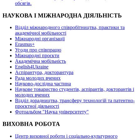
oбсягів.
НАУКОВА І МІЖНАРОДНА ДІЯЛЬНІСТЬ
Відділ міжнародного співробітництва, практики та
академічної мобільності
Міжнародні організації
Erasmus+
Угоди про співпрацю
Міжнародні проєкти
Академічна мобільність
English4Ukraine
Аспірантура, докторантура
Рада молодих вчених
Науково-дослідна частина
Наукове товариство студентів, аспірантів, докторантів і
молодих вчених
Відділ дорадництва, трансферу технологій та патентно-
проєктної діяльності
Фотоальбом "Наука університету"
ВИХОВНА РОБОТА
Центр виховної роботи і соціально-культурного