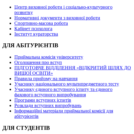
Центр виховної роботи і соціально-культурного
розвитку
Нормативні документи з виховної роботи
Спортивно-масова робота
Кабінет психолога
Інститут кураторства
ДЛЯ АБІТУРІЄНТІВ
Приймальна комісія університету
Оголошення про вступ
ПІДГОТОВЧЕ ВІДДІЛЕННЯ «ВІДКРИТИЙ ШЛЯХ ДО
ВИЩОЇ ОСВІТИ»
Правила прийому на навчання
Учаснику національного мультипредметного тесту
Учаснику єдиного вступного іспиту та єдиного
фахового вступного випробування
Програми вступних іспитів
Розклади вступних випробувань
Інформаційні матеріали приймальної комісії для
абітурієнтів
ДЛЯ СТУДЕНТІВ