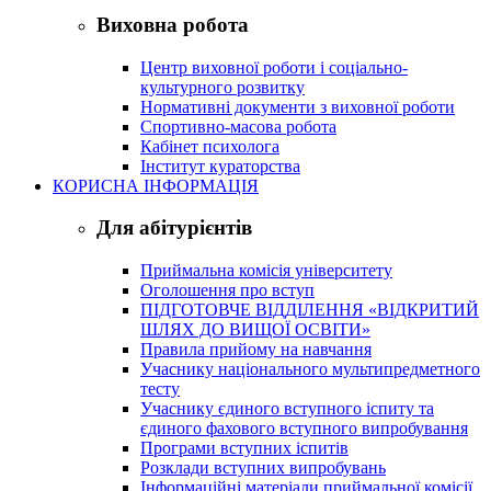
Виховна робота
Центр виховної роботи і соціально-
культурного розвитку
Нормативні документи з виховної роботи
Спортивно-масова робота
Кабінет психолога
Інститут кураторства
КОРИСНА ІНФОРМАЦІЯ
Для абітурієнтів
Приймальна комісія університету
Оголошення про вступ
ПІДГОТОВЧЕ ВІДДІЛЕННЯ «ВІДКРИТИЙ
ШЛЯХ ДО ВИЩОЇ ОСВІТИ»
Правила прийому на навчання
Учаснику національного мультипредметного
тесту
Учаснику єдиного вступного іспиту та
єдиного фахового вступного випробування
Програми вступних іспитів
Розклади вступних випробувань
Інформаційні матеріали приймальної комісії