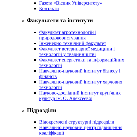
Газета «Вісник Університету»
Контакти
Факультети та інститути
Факультет агротехнологій і
природокористування
Інженерно-технічний факультет
Факультет ветеринарної медицини і
технологій у тваринництві
Факультет енергетики та інформаційних
технологій
Навчально-науковий інститут бізнесу і
фінансів
Навчально-науковий інститут харчових
технологій
Науково-дослідний інститут круп'яних
культур ім. О. Алексеєвої
Підрозділи
Відокремлені структурні підрозділи
Навчально-науковий центр підвищення
кваліфікації