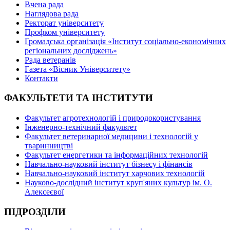
Вчена рада
Наглядова рада
Ректорат університету
Профком університету
Громадська організація «Інститут соціально-економічних
регіональних досліджень»
Рада ветеранів
Газета «Вісник Університету»
Контакти
ФАКУЛЬТЕТИ ТА ІНСТИТУТИ
Факультет агротехнологій і природокористування
Інженерно-технічний факультет
Факультет ветеринарної медицини і технологій у
тваринництві
Факультет енергетики та інформаційних технологій
Навчально-науковий інститут бізнесу і фінансів
Навчально-науковий інститут харчових технологій
Науково-дослідний інститут круп'яних культур ім. О.
Алексеєвої
ПІДРОЗДІЛИ