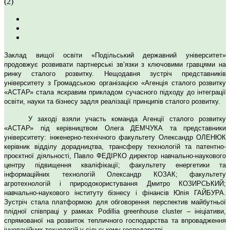
(2)
Заклад вищої освіти «Подільський державний університет»
продовжує розвивати партнерські зв’язки з ключовими гравцями на
ринку сталого розвитку. Нещодавня зустріч представників
університету з Громадською організацією «Агенція сталого розвитку
«АСТАР» стала яскравим прикладом сучасного підходу до інтеграції
освіти, науки та бізнесу задля реалізації принципів сталого розвитку.
У заході взяли участь команда Агенції сталого розвитку
«АСТАР» під керівництвом Олега ДЕМЧУКА та представники
університету: інженерно-технічного факультету Олександр ОЛЕНЮК
керівник відділу дорадництва, трансферу технологій та патентно-
проєктної діяльності, Павло ФЕДІРКО директор навчально-наукового
центру підвищення кваліфікації; факультету енергетики та
інформаційних технологій Олександр КОЗАК; факультету
агротехнологій і природокористування Дмитро КОЗИРСЬКИЙ;
навчально-наукового інституту бізнесу і фінансів Юлія ГАЙБУРА.
Зустріч стала платформою для обговорення перспектив майбутньої
плідної співпраці у рамках Podillia greenhouse cluster – ініціативи,
спрямованої на розвиток тепличного господарства та впровадження
інноваційних технологій у сільському господарстві.