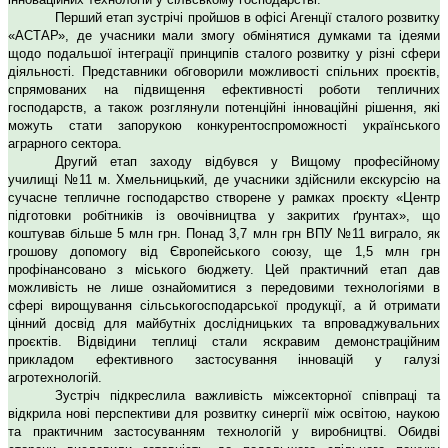
Перший етап зустрічі пройшов в офісі Агенції сталого розвитку
«АСТАР», де учасники мали змогу обмінятися думками та ідеями
щодо подальшої інтеграції принципів сталого розвитку у різні сфери
діяльності. Представники обговорили можливості спільних проєктів,
спрямованих на підвищення ефективності роботи тепличних
господарств, а також розглянули потенційні інноваційні рішення, які
можуть стати запорукою конкурентоспроможності українського
аграрного сектора.
Другий етап заходу відбувся у Вищому професійному
училищі №11 м. Хмельницький, де учасники здійснили екскурсію на
сучасне тепличне господарство створене у рамках проєкту «Центр
підготовки робітників із овочівництва у закритих ґрунтах», що
коштував більше 5 млн грн. Понад 3,7 млн грн ВПУ №11 виграло, як
грошову допомогу від Європейського союзу, ще 1,5 млн грн
профінансовано з міського бюджету. Цей практичний етап дав
можливість не лише ознайомитися з передовими технологіями в
сфері вирощування сільськогосподарської продукції, а й отримати
цінний досвід для майбутніх дослідницьких та впроваджувальних
проєктів. Відвідини теплиці стали яскравим демонстраційним
прикладом ефективного застосування інновацій у галузі
агротехнологій.
Зустріч підкреслила важливість міжсекторної співпраці та
відкрила нові перспективи для розвитку синергії між освітою, наукою
та практичним застосуванням технологій у виробництві. Обидві