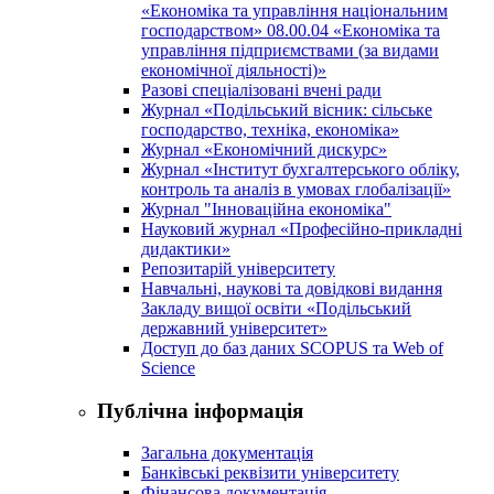
«Економіка та управління національним
господарством» 08.00.04 «Економіка та
управління підприємствами (за видами
економічної діяльності)»
Разові спеціалізовані вчені ради
Журнал «Подільський вісник: сільське
господарство, техніка, економіка»
Журнал «Економічний дискурс»
Журнал «Інститут бухгалтерського обліку,
контроль та аналіз в умовах глобалізації»
Журнал "Інноваційна економіка"
Науковий журнал «Професійно-прикладні
дидактики»
Репозитарій університету
Навчальні, наукові та довідкові видання
Закладу вищої освіти «Подільський
державний університет»
Доступ до баз даних SCOPUS та Web of
Science
Публічна інформація
Загальна документація
Банківські реквізити університету
Фінансова документація