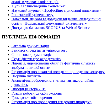
аналіз в умовах глобалізації»
Журнал "Інноваційна економіка"
Науковий журнал «Професійно-прикладні дидактики»
Репозитарій університету
Навчальні, наукові та довідкові видання Закладу вищої
освіти «Подільський державний університет»
Доступ до баз даних SCOPUS та Web of Science
ПУБЛІЧНА ІНФОРМАЦІЯ
Загальна документація
Банківські реквізити університету
Фінансова документація
Сертифікати про акредитацію
Ліцензія, ліцензований обсяг та фактична кількість
здобувачів вищої освіти
Інформація про вакантні посади та проведення конкурсу
Щорічна звітність
Академічна доброчесність, етика, антикорупційна
діяльність
Вибори ректора 2019
Графік роботи служби охорони
Громадське обговорення
Інформація про проведення тендерних процедур