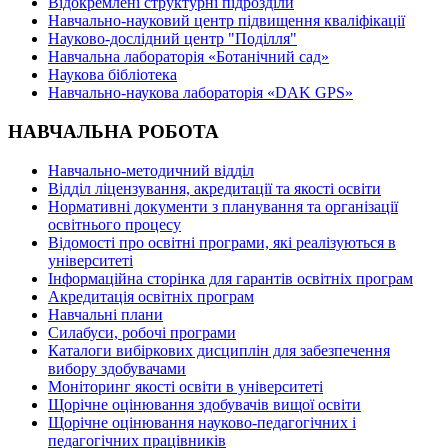
Відокремлені структурні підрозділи
Навчально-науковий центр підвищення кваліфікації
Науково-дослідний центр "Поділля"
Навчальна лабораторія «Ботанічний сад»
Наукова бібліотека
Навчально-наукова лабораторія «DAK GPS»
НАВЧАЛЬНА РОБОТА
Навчально-методичний відділ
Відділ ліцензування, акредитації та якості освіти
Нормативні документи з планування та організації
освітнього процесу
Відомості про освітні програми, які реалізуються в
університеті
Інформаційна сторінка для гарантів освітніх програм
Акредитація освітніх програм
Навчальні плани
Силабуси, робочі програми
Каталоги вибіркових дисциплін для забезпечення
вибору здобувачами
Моніторинг якості освіти в університеті
Щорічне оцінювання здобувачів вищої освіти
Щорічне оцінювання науково-педагогічних і
педагогічних працівників