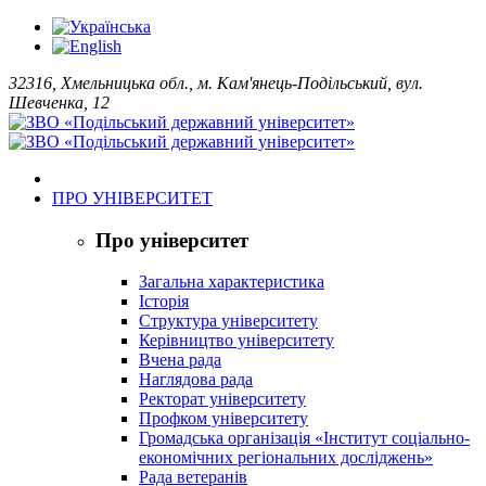
32316, Хмельницька обл., м. Кам'янець-Подільський, вул.
Шевченка, 12
ПРО УНІВЕРСИТЕТ
Про університет
Загальна характеристика
Історія
Структура університету
Керівництво університету
Вчена рада
Наглядова рада
Ректорат університету
Профком університету
Громадська організація «Інститут соціально-
економічних регіональних досліджень»
Рада ветеранів