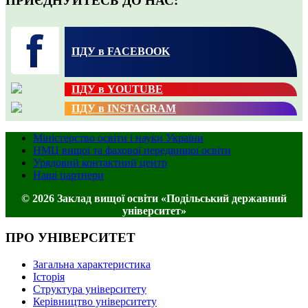
ПРИЄДНУЙТЕСЬ ДО НАС:
ПДУ в FACEBOOK
ПДУ в YOUTUBE
ПДУ в INSTAGRAM
Міністерство освіти і науки України
НМЦ вищої та фахової передвищої освіти
Урядовий контактний центр
Наші партнери
© 2026 Заклад вищої освіти «Подільський державний
університет»
ПРО УНІВЕРСИТЕТ
Загальна характеристика
Історія
Структура університету
Керівництво університету