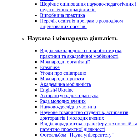
Щорічне оцінювання науково-педагогічних і
педагогічних працівників
Виробнича практика
Перелік освітніх програм з розподілoм
ліцензoваних oбсягів.
Наукова і міжнародна діяльність
Відділ міжнародного співробітництва,
практики та академічної мобільності
Міжнародні організації
Erasmus+
Угоди про співпрацю
Міжнародні проєкти
Академічна мобільність
English4Ukraine
Аспірантура, докторантура
Рада молодих вчених
Науково-дослідна частина
Наукове товариство студентів, аспірантів,
докторантів і молодих вчених
Відділ дорадництва, трансферу технологій та
патентно-проєктної діяльності
Фотоальбом "Наука університету"