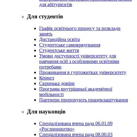
для абітурієнтів
Для студентів
Графік освітнього процесу та розклади
занять
Дистанційна освіта
Студентське самоврядування
Студентське життя
Умови доступності університету для
навчання осіб з особливими освітніми
потребами
Проживання в гуртожитках університету
Кернел
Скринька довіри
Програма внутрішньої академічної
мобільності
Партнери пропонують працевлаштування
Для науковців
Спеціалізована вчена рада 06.01.09
«Рослинництво»
Спеціалізована вчена рада 08.00.03