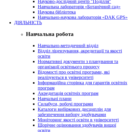
Науково-дослідний центр "Поділля"
Навчальна лабораторія «Ботанічний сад»
Наукова бібліотека
Навчально-наукова лабораторія «DAK GPS»
ДІЯЛЬНІСТЬ
Навчальна робота
Навчально-методичний відділ
Відділ ліцензування, акредитації та якості
освіти
Нормативні документи з планування та
організації освітнього процесу
Відомості про освітні програми, які
реалізуються в університеті
Інформаційна сторінка для гарантів освітніх
програм
Акредитація освітніх програм
Навчальні плани
Силабуси, робочі програми
Каталоги вибіркових дисциплін для
забезпечення вибору здобувачами
Моніторинг якості освіти в університеті
Щорічне оцінювання здобувачів вищої
освіти