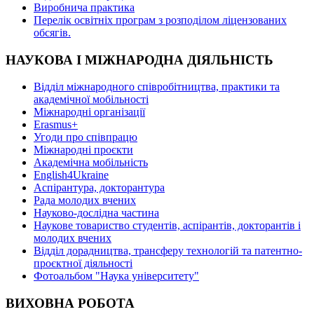
Виробнича практика
Перелік освітніх програм з розподілoм ліцензoваних
oбсягів.
НАУКОВА І МІЖНАРОДНА ДІЯЛЬНІСТЬ
Відділ міжнародного співробітництва, практики та
академічної мобільності
Міжнародні організації
Erasmus+
Угоди про співпрацю
Міжнародні проєкти
Академічна мобільність
English4Ukraine
Аспірантура, докторантура
Рада молодих вчених
Науково-дослідна частина
Наукове товариство студентів, аспірантів, докторантів і
молодих вчених
Відділ дорадництва, трансферу технологій та патентно-
проєктної діяльності
Фотоальбом "Наука університету"
ВИХОВНА РОБОТА