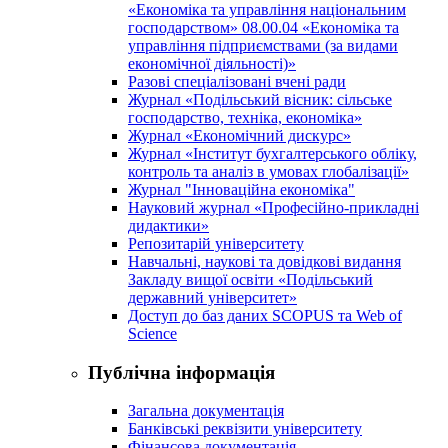
«Економіка та управління національним
господарством» 08.00.04 «Економіка та
управління підприємствами (за видами
економічної діяльності)»
Разові спеціалізовані вчені ради
Журнал «Подільський вісник: сільське
господарство, техніка, економіка»
Журнал «Економічний дискурс»
Журнал «Інститут бухгалтерського обліку,
контроль та аналіз в умовах глобалізації»
Журнал "Інноваційна економіка"
Науковий журнал «Професійно-прикладні
дидактики»
Репозитарій університету
Навчальні, наукові та довідкові видання
Закладу вищої освіти «Подільський
державний університет»
Доступ до баз даних SCOPUS та Web of
Science
Публічна інформація
Загальна документація
Банківські реквізити університету
Фінансова документація