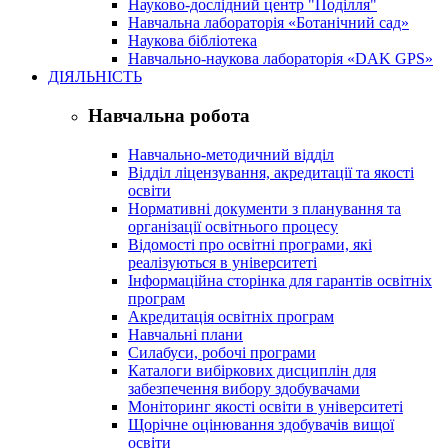
Науково-дослідний центр "Поділля"
Навчальна лабораторія «Ботанічний сад»
Наукова бібліотека
Навчально-наукова лабораторія «DAK GPS»
ДІЯЛЬНІСТЬ
Навчальна робота
Навчально-методичний відділ
Відділ ліцензування, акредитації та якості
освіти
Нормативні документи з планування та
організації освітнього процесу
Відомості про освітні програми, які
реалізуються в університеті
Інформаційна сторінка для гарантів освітніх
програм
Акредитація освітніх програм
Навчальні плани
Силабуси, робочі програми
Каталоги вибіркових дисциплін для
забезпечення вибору здобувачами
Моніторинг якості освіти в університеті
Щорічне оцінювання здобувачів вищої
освіти