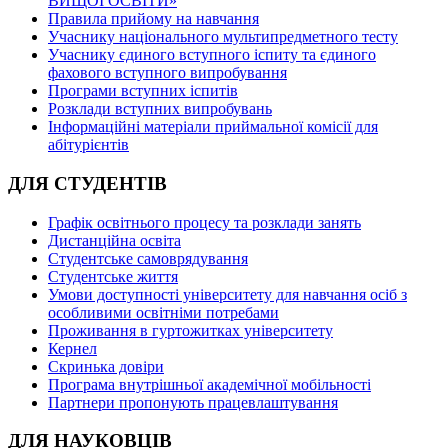
ВИЩОЇ ОСВІТИ»
Правила прийому на навчання
Учаснику національного мультипредметного тесту
Учаснику єдиного вступного іспиту та єдиного
фахового вступного випробування
Програми вступних іспитів
Розклади вступних випробувань
Інформаційні матеріали приймальної комісії для
абітурієнтів
ДЛЯ СТУДЕНТІВ
Графік освітнього процесу та розклади занять
Дистанційна освіта
Студентське самоврядування
Студентське життя
Умови доступності університету для навчання осіб з
особливими освітніми потребами
Проживання в гуртожитках університету
Кернел
Скринька довіри
Програма внутрішньої академічної мобільності
Партнери пропонують працевлаштування
ДЛЯ НАУКОВЦІВ