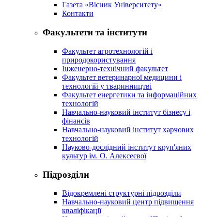
Газета «Вісник Університету»
Контакти
Факультети та інститути
Факультет агротехнологій і
природокористування
Інженерно-технічний факультет
Факультет ветеринарної медицини і
технологій у тваринництві
Факультет енергетики та інформаційних
технологій
Навчально-науковий інститут бізнесу і
фінансів
Навчально-науковий інститут харчових
технологій
Науково-дослідний інститут круп'яних
культур ім. О. Алексеєвої
Підрозділи
Відокремлені структурні підрозділи
Навчально-науковий центр підвищення
кваліфікації