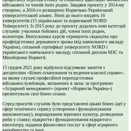
військових та членів їхніх родин. Завдяки проєкту у 2014-му
створено, а 2016-го розширено Норвезько-Український
університетський альянс. Нині до нього входять 16
університетів (15 українських та норвезький NORD
Університет). Із 2015 року до проєкту додались нові категорії
слухачів: учасники бойових дій, члени їхніх родин,
волонтери. Випускники курсів отримують свідоцтво про
профпідготовку державного зразка (від навчального закладу
України), спільний сертифікат університету NORD і
українського навчального закладу, спільний диплом МЗС та
Міноборони Норвегії.
15 грудня 2021 року відбулося підсумкове заняття з
дисципліни «Бізнес-планування та ведення власної справи»,
на якому слухачі професійної перепідготовки
військовослужбовців, звільнених в запас за програмою
«Аграрний менеджмент» (проект «Норвегія-Україна»)
презентували свої бізнес-плани.
Серед проєктів слухачів були представлені цікаві бізнес-ідеї у
сфері технічного сервісу (створення і функціонування
шиномонтажу), вирощування зернових культур, розведення
риби у ставку; відкриття і функціонування відкритого
кінотеатру, надання фінансових послуг в сфері аграрного
виробництва та інші.