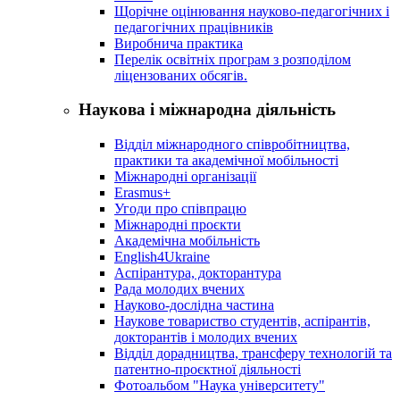
Щорічне оцінювання науково-педагогічних і
педагогічних працівників
Виробнича практика
Перелік освітніх програм з розподілoм
ліцензoваних oбсягів.
Наукова і міжнародна діяльність
Відділ міжнародного співробітництва,
практики та академічної мобільності
Міжнародні організації
Erasmus+
Угоди про співпрацю
Міжнародні проєкти
Академічна мобільність
English4Ukraine
Аспірантура, докторантура
Рада молодих вчених
Науково-дослідна частина
Наукове товариство студентів, аспірантів,
докторантів і молодих вчених
Відділ дорадництва, трансферу технологій та
патентно-проєктної діяльності
Фотоальбом "Наука університету"