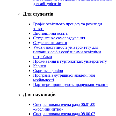
для абітурієнтів
Для студентів
Графік освітнього процесу та розклади
занять
Дистанційна освіта
Студентське самоврядування
Студентське життя
Умови доступності університету для
навчання осіб з особливими освітніми
потребами
Проживання в гуртожитках університету
Кернел
Скринька довіри
Програма внутрішньої академічної
мобільності
Партнери пропонують працевлаштування
Для науковців
Спеціалізована вчена рада 06.01.09
«Рослинництво»
Спеціалізована вчена рада 08.00.03