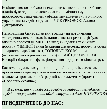
Керівництво розробкою та експертизу представлених бізнес-
планів було здійснене доктором економічних наук,
професором, завідувачем кафедри менеджменту, публічного
управління та адміністрування ЧИКУРКОВОЮ Аллою
Дмитрівною..
Найкращими бізнес-планами з огляду на дотримання
методичних вимог щодо їх написання та презентації було
визнано проєкти ФІМІНА Геннадія (надання технічних
послуг), ФІМІНОЇ Ганни (надання фінансових послуг в сфері
аграрного виробництва), ТОПОЛЬСЬКОЇ Марини
(вирощування зернових культур) та ВОЙЦЕХОВСЬКОЇ
Вікторії (відкриття і функціонування відкритого кінотеатру).
Бажаємо подальших успіхів і плідної праці всім слухачам
професійної перепідготовки військовослужбовців, звільнених
в запас за програмою «Аграрний менеджмент» (проект
«Норвегія-Україна»).
Д-р. екон. наук, професор, завідувач кафедри менеджменту,
публічного управління та адміністрування Алла ЧИКУРКОВА
ПРИЄДНУЙТЕСЬ ДО НАС: