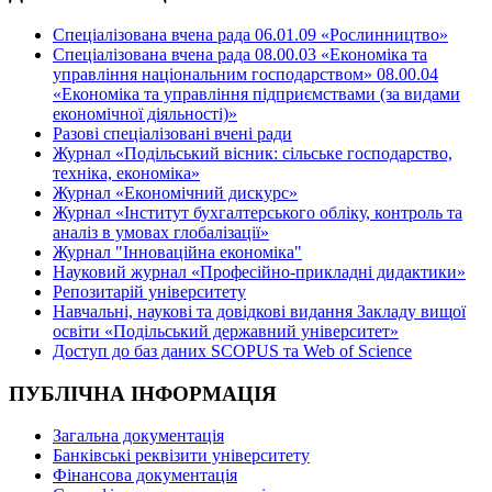
Спеціалізована вчена рада 06.01.09 «Рослинництво»
Спеціалізована вчена рада 08.00.03 «Економіка та
управління національним господарством» 08.00.04
«Економіка та управління підприємствами (за видами
економічної діяльності)»
Разові спеціалізовані вчені ради
Журнал «Подільський вісник: сільське господарство,
техніка, економіка»
Журнал «Економічний дискурс»
Журнал «Інститут бухгалтерського обліку, контроль та
аналіз в умовах глобалізації»
Журнал "Інноваційна економіка"
Науковий журнал «Професійно-прикладні дидактики»
Репозитарій університету
Навчальні, наукові та довідкові видання Закладу вищої
освіти «Подільський державний університет»
Доступ до баз даних SCOPUS та Web of Science
ПУБЛІЧНА ІНФОРМАЦІЯ
Загальна документація
Банківські реквізити університету
Фінансова документація