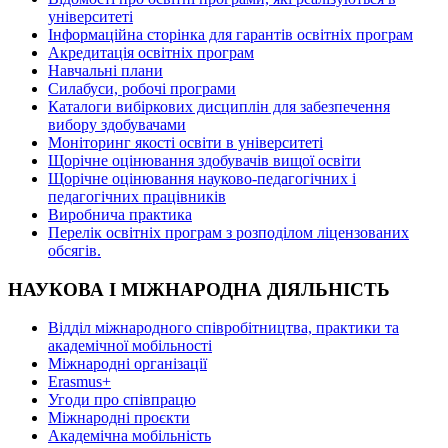
університеті
Інформаційна сторінка для гарантів освітніх програм
Акредитація освітніх програм
Навчальні плани
Силабуси, робочі програми
Каталоги вибіркових дисциплін для забезпечення
вибору здобувачами
Моніторинг якості освіти в університеті
Щорічне оцінювання здобувачів вищої освіти
Щорічне оцінювання науково-педагогічних і
педагогічних працівників
Виробнича практика
Перелік освітніх програм з розподілoм ліцензoваних
oбсягів.
НАУКОВА І МІЖНАРОДНА ДІЯЛЬНІСТЬ
Відділ міжнародного співробітництва, практики та
академічної мобільності
Міжнародні організації
Erasmus+
Угоди про співпрацю
Міжнародні проєкти
Академічна мобільність