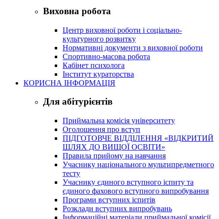
Виховна робота
Центр виховної роботи і соціально-
культурного розвитку
Нормативні документи з виховної роботи
Спортивно-масова робота
Кабінет психолога
Інститут кураторства
КОРИСНА ІНФОРМАЦІЯ
Для абітурієнтів
Приймальна комісія університету
Оголошення про вступ
ПІДГОТОВЧЕ ВІДДІЛЕННЯ «ВІДКРИТИЙ
ШЛЯХ ДО ВИЩОЇ ОСВІТИ»
Правила прийому на навчання
Учаснику національного мультипредметного
тесту
Учаснику єдиного вступного іспиту та
єдиного фахового вступного випробування
Програми вступних іспитів
Розклади вступних випробувань
Інформаційні матеріали приймальної комісії