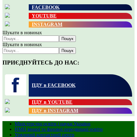
FACEBOOK
YOUTUBE
INSTAGRAM
Шукати в новинах
Пошук
Шукати в новинах
Пошук
ПРИЄДНУЙТЕСЬ ДО НАС:
ПДУ в FACEBOOK
ПДУ в YOUTUBE
ПДУ в INSTAGRAM
Міністерство освіти і науки України
НМЦ вищої та фахової передвищої освіти
Урядовий контактний центр