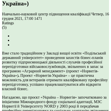
Україна»)
Навчально-науковий центр підвищення кваліфікації
Четвер, 16
грудня 2021, 17:00
1471
Ratings
(5)
Вже стало традиційним у Закладі вищої освіти «Подільський
державний університет» проведення захистів бізнес-планів
розвитку підприємницької діяльності слухачів професійної
перепідготовки військовослужбовців, звільнених в запас за
програмою «Аграрний менеджмент» (проект «Норвегія-
Україна»)
.
Проект «Норвегія-Україна» – це практична
можливість для ветеранів отримати кваліфіковану професійну
перепідготовку, успішно працевлаштуватися або відкрити
власний бізнес.
Нагадаємо, що проєкт «Україна ‒ Норвегія» започатковано за
ініціативи Міжнародного фонду соціальної адаптації, МЗС
Норвегії й Університету NORD у 2003 році й передбачав
професійну перепідготовку та соціальну адаптацію звільнених