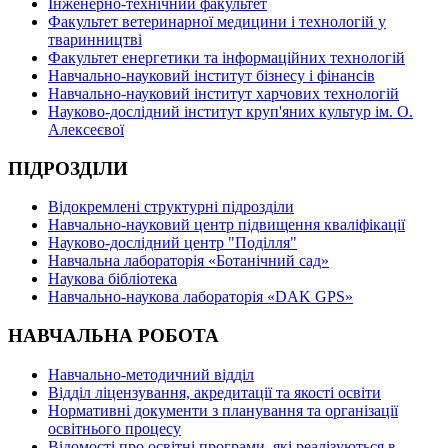
Інженерно-технічний факультет
Факультет ветеринарної медицини і технологій у
тваринництві
Факультет енергетики та інформаційних технологій
Навчально-науковий інститут бізнесу і фінансів
Навчально-науковий інститут харчових технологій
Науково-дослідний інститут круп'яних культур ім. О.
Алексеєвої
ПІДРОЗДІЛИ
Відокремлені структурні підрозділи
Навчально-науковий центр підвищення кваліфікації
Науково-дослідний центр "Поділля"
Навчальна лабораторія «Ботанічний сад»
Наукова бібліотека
Навчально-наукова лабораторія «DAK GPS»
НАВЧАЛЬНА РОБОТА
Навчально-методичний відділ
Відділ ліцензування, акредитації та якості освіти
Нормативні документи з планування та організації
освітнього процесу
Відомості про освітні програми, які реалізуються в