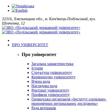
32316, Хмельницька обл., м. Кам'янець-Подільський, вул.
Шевченка, 12
ПРО УНІВЕРСИТЕТ
Про університет
Загальна характеристика
Історія
Структура університету
Керівництво університету
Вчена рада
Наглядова рада
Ректорат університету
Профком університету
Громадська організація «Інститут соціально-
економічних регіональних досліджень»
Рада ветеранів