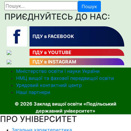
Пошук
ПРИЄДНУЙТЕСЬ ДО НАС:
ПДУ в FACEBOOK
ПДУ в YOUTUBE
ПДУ в INSTAGRAM
Міністерство освіти і науки України
НМЦ вищої та фахової передвищої освіти
Урядовий контактний центр
Наші партнери
© 2026 Заклад вищої освіти «Подільський
державний університет»
ПРО УНІВЕРСИТЕТ
Загальна характеристика