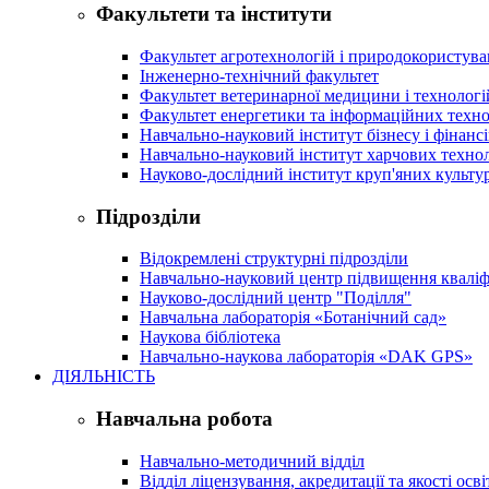
Факультети та інститути
Факультет агротехнологій і природокористув
Інженерно-технічний факультет
Факультет ветеринарної медицини і технологі
Факультет енергетики та інформаційних техно
Навчально-науковий інститут бізнесу і фінансі
Навчально-науковий інститут харчових техно
Науково-дослідний інститут круп'яних культур
Підрозділи
Відокремлені структурні підрозділи
Навчально-науковий центр підвищення кваліфі
Науково-дослідний центр "Поділля"
Навчальна лабораторія «Ботанічний сад»
Наукова бібліотека
Навчально-наукова лабораторія «DAK GPS»
ДІЯЛЬНІСТЬ
Навчальна робота
Навчально-методичний відділ
Відділ ліцензування, акредитації та якості осві