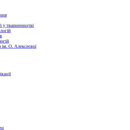
ання
й у тваринництві
логій
в
логій
 ім. О. Алексеєвої
кації
ти