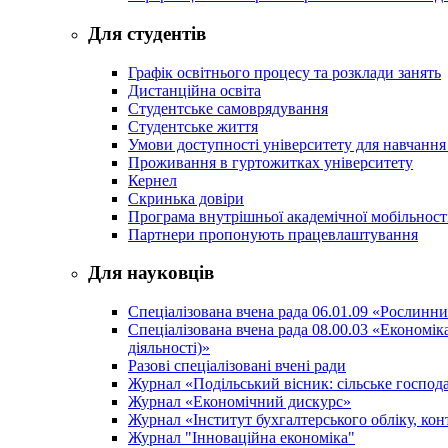
Для студентів
Графік освітнього процесу та розклади занять
Дистанційна освіта
Студентське самоврядування
Студентське життя
Умови доступності університету для навчання
Проживання в гуртожитках університету
Кернел
Скринька довіри
Програма внутрішньої академічної мобільност
Партнери пропонують працевлаштування
Для науковців
Спеціалізована вчена рада 06.01.09 «Рослинн
Спеціалізована вчена рада 08.00.03 «Економі
діяльності)»
Разові спеціалізовані вчені ради
Журнал «Подільський вісник: сільське господа
Журнал «Економічний дискурс»
Журнал «Інститут бухгалтерського обліку, конт
Журнал "Інноваційна економіка"