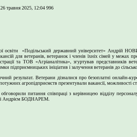
 26 травня 2025, 12:04
996
ої освіти «Подільський державний університет» Андрій НОВ
ансій для ветеранів, ветеранок і членів їхніх сімей у межах про
страції та ТОВ «Агріаналітика», згуртував представників вете
ки підприємницьких ініціатив і залучення ветеранів до сільсько
ий результат. Ветерани дізналися про безоплатні онлайн-курси,
и потужних агропідприємств презентували вакансії, можливості с
ету обговорили питання співпраці з керівницею відділу пе
сті Андрієм БОДНАРЕМ.