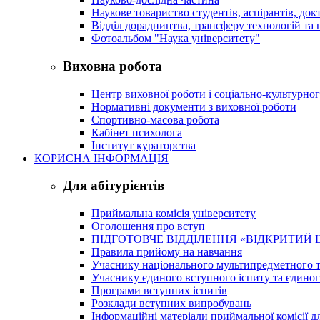
Наукове товариство студентів, аспірантів, док
Відділ дорадництва, трансферу технологій та 
Фотоальбом "Наука університету"
Виховна робота
Центр виховної роботи і соціально-культурно
Нормативні документи з виховної роботи
Спортивно-масова робота
Кабінет психолога
Інститут кураторства
КОРИСНА ІНФОРМАЦІЯ
Для абітурієнтів
Приймальна комісія університету
Оголошення про вступ
ПІДГОТОВЧЕ ВІДДІЛЕННЯ «ВІДКРИТИЙ 
Правила прийому на навчання
Учаснику національного мультипредметного т
Учаснику єдиного вступного іспиту та єдино
Програми вступних іспитів
Розклади вступних випробувань
Інформаційні матеріали приймальної комісії дл