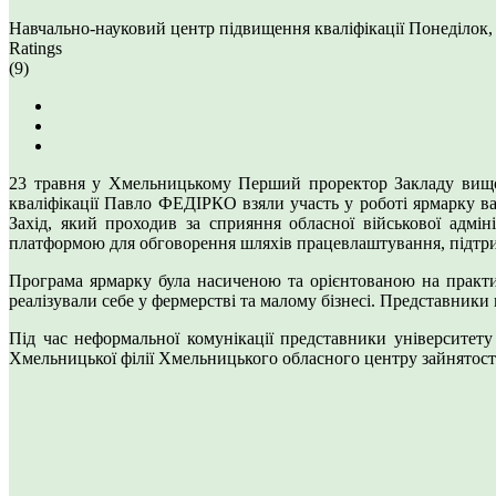
Навчально-науковий центр підвищення кваліфікації
Понеділок,
Ratings
(9)
23 травня у Хмельницькому Перший проректор Закладу вищ
кваліфікації Павло ФЕДІРКО взяли участь у роботі ярмарку вак
Захід, який проходив за сприяння обласної військової адміні
платформою для обговорення шляхів працевлаштування, підтрим
Програма ярмарку була насиченою та орієнтованою на практичн
реалізували себе у фермерстві та малому бізнесі. Представник
Під час неформальної комунікації представники університ
Хмельницької філії Хмельницького обласного центру зайнято