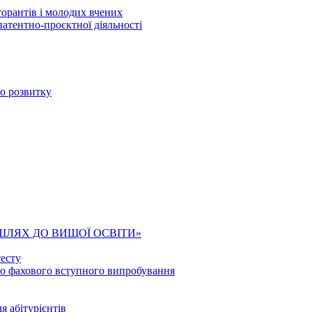
торантів і молодих вчених
патентно-проєктної діяльності
го розвитку
ШЛЯХ ДО ВИЩОЇ ОСВІТИ»
есту
го фахового вступного випробування
я абітурієнтів