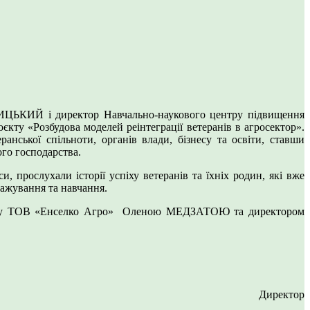
ИЦЬКИЙ і директор Навчально-наукового центру підвищення
єкту «Розбудова моделей реінтеграції ветеранів в агросектор».
ранської спільноти, органів влади, бізнесу та освіти, ставши
го господарства.
 прослухали історії успіху ветеранів та їхніх родин, які вже
тажування та навчання.
рсоналу ТОВ «Енселко Агро» Оленою МЕДЗАТОЮ та директором
Директор