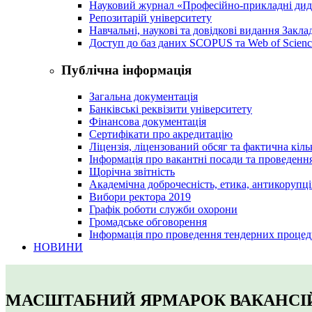
Науковий журнал «Професійно-прикладні ди
Репозитарій університету
Навчальні, наукові та довідкові видання Закл
Доступ до баз даних SCOPUS та Web of Scienc
Публічна інформація
Загальна документація
Банківські реквізити університету
Фінансова документація
Сертифікати про акредитацію
Ліцензія, ліцензований обсяг та фактична кіль
Інформація про вакантні посади та проведенн
Щорічна звітність
Академічна доброчесність, етика, антикорупці
Вибори ректора 2019
Графік роботи служби охорони
Громадське обговорення
Інформація про проведення тендерних процед
НОВИНИ
МАСШТАБНИЙ ЯРМАРОК ВАКАНСІЙ