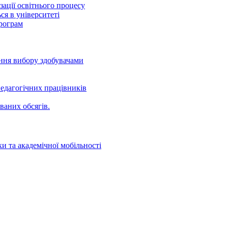
ації освітнього процесу
ся в університеті
програм
ення вибору здобувачами
едагогічних працівників
ваних oбсягів.
и та академічної мобільності