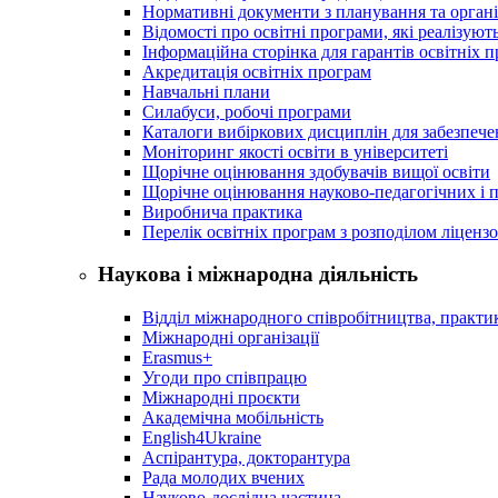
Нормативні документи з планування та організ
Відомості про освітні програми, які реалізують
Інформаційна сторінка для гарантів освітніх 
Акредитація освітніх програм
Навчальні плани
Силабуси, робочі програми
Каталоги вибіркових дисциплін для забезпеч
Моніторинг якості освіти в університеті
Щорічне оцінювання здобувачів вищої освіти
Щорічне оцінювання науково-педагогічних і п
Виробнича практика
Перелік освітніх програм з розподілoм ліцензo
Наукова і міжнародна діяльність
Відділ міжнародного співробітництва, практик
Міжнародні організації
Erasmus+
Угоди про співпрацю
Міжнародні проєкти
Академічна мобільність
English4Ukraine
Аспірантура, докторантура
Рада молодих вчених
Науково-дослідна частина