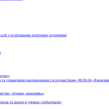
 осіб з особливими освітніми потребами
і
ицтво»
ка та управління національним господарством» 08.00.04 «Економі
рство, техніка, економіка»
роль та аналіз в умовах глобалізації»