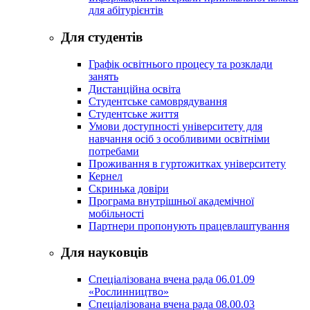
для абітурієнтів
Для студентів
Графік освітнього процесу та розклади
занять
Дистанційна освіта
Студентське самоврядування
Студентське життя
Умови доступності університету для
навчання осіб з особливими освітніми
потребами
Проживання в гуртожитках університету
Кернел
Скринька довіри
Програма внутрішньої академічної
мобільності
Партнери пропонують працевлаштування
Для науковців
Спеціалізована вчена рада 06.01.09
«Рослинництво»
Спеціалізована вчена рада 08.00.03