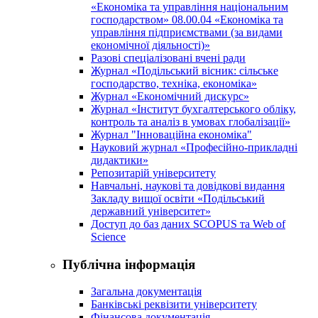
«Економіка та управління національним
господарством» 08.00.04 «Економіка та
управління підприємствами (за видами
економічної діяльності)»
Разові спеціалізовані вчені ради
Журнал «Подільський вісник: сільське
господарство, техніка, економіка»
Журнал «Економічний дискурс»
Журнал «Інститут бухгалтерського обліку,
контроль та аналіз в умовах глобалізації»
Журнал "Інноваційна економіка"
Науковий журнал «Професійно-прикладні
дидактики»
Репозитарій університету
Навчальні, наукові та довідкові видання
Закладу вищої освіти «Подільський
державний університет»
Доступ до баз даних SCOPUS та Web of
Science
Публічна інформація
Загальна документація
Банківські реквізити університету
Фінансова документація