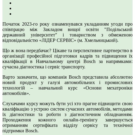
Початок 2023-го року ознаменувався укладанням угоди про
співпрацю між Закладом вищої освіти "Подільський
державний університет" і товариством з обмеженою
відповідальністю «ЛІДЕР СЕРВІС» (м. Хмельницький).
Що ж вона передбачає? Цікаве та перспективне партнерство в
організації професійної підготовки кадрів та підвищення їх
кваліфікації в Навчальному центрі Bosch за напрямками:
сучасна діагностика і сервіс транспорту.
Варто зазначити, що компанія Bosch представила абсолютно
новий продукт у галузі автомобільних і промислових
технологій – навчальний курс «Основи мехатроніки
автомобілів».
Слухачами курсу можуть бути усі хто прагне підвищити свою
кваліфікацію з устрою систем сучасних автомобілів, методами
їх діагностики та роботи з діагностичним обладнанням.
Проходження кожного онлайн-тренінгу завершується
отриманням сертифіката відділу сервісу та технічної
підтримки Bosch.