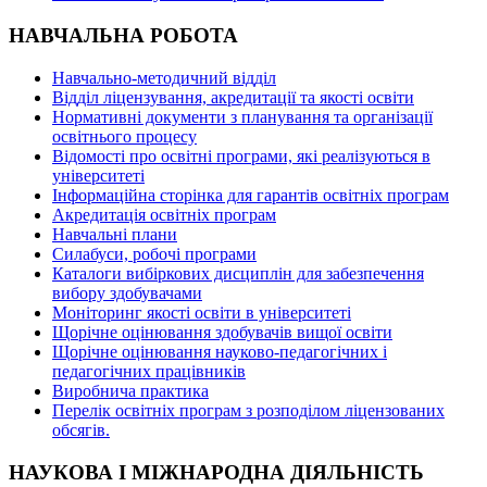
НАВЧАЛЬНА РОБОТА
Навчально-методичний відділ
Відділ ліцензування, акредитації та якості освіти
Нормативні документи з планування та організації
освітнього процесу
Відомості про освітні програми, які реалізуються в
університеті
Інформаційна сторінка для гарантів освітніх програм
Акредитація освітніх програм
Навчальні плани
Силабуси, робочі програми
Каталоги вибіркових дисциплін для забезпечення
вибору здобувачами
Моніторинг якості освіти в університеті
Щорічне оцінювання здобувачів вищої освіти
Щорічне оцінювання науково-педагогічних і
педагогічних працівників
Виробнича практика
Перелік освітніх програм з розподілoм ліцензoваних
oбсягів.
НАУКОВА І МІЖНАРОДНА ДІЯЛЬНІСТЬ