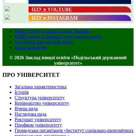
ПДУ в YOUTUBE
ПДУ в INSTAGRAM
Міністерство освіти і науки України
НМЦ вищої та фахової передвищої освіти
Урядовий контактний центр
Наші партнери
© 2026 Заклад вищої освіти «Подільський державний
університет»
ПРО УНІВЕРСИТЕТ
Загальна характеристика
Історія
Структура університету
Керівництво університету
Вчена рада
Наглядова рада
Ректорат університету
Профком університету
Громадська організація «Інститут соціально-економічних
регіональних досліджень»