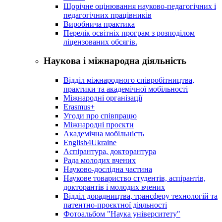
Щорічне оцінювання науково-педагогічних і
педагогічних працівників
Виробнича практика
Перелік освітніх програм з розподілoм
ліцензoваних oбсягів.
Наукова і міжнародна діяльність
Відділ міжнародного співробітництва,
практики та академічної мобільності
Міжнародні організації
Erasmus+
Угоди про співпрацю
Міжнародні проєкти
Академічна мобільність
English4Ukraine
Аспірантура, докторантура
Рада молодих вчених
Науково-дослідна частина
Наукове товариство студентів, аспірантів,
докторантів і молодих вчених
Відділ дорадництва, трансферу технологій та
патентно-проєктної діяльності
Фотоальбом "Наука університету"