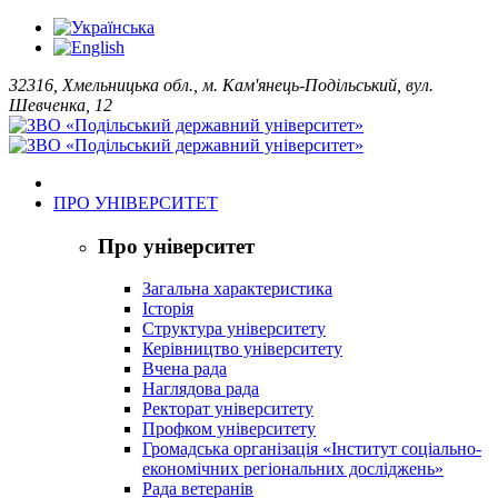
32316, Хмельницька обл., м. Кам'янець-Подільський, вул.
Шевченка, 12
ПРО УНІВЕРСИТЕТ
Про університет
Загальна характеристика
Історія
Структура університету
Керівництво університету
Вчена рада
Наглядова рада
Ректорат університету
Профком університету
Громадська організація «Інститут соціально-
економічних регіональних досліджень»
Рада ветеранів