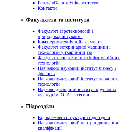
Газета «Вісник Університету»
Контакти
Факультети та інститути
Факультет агротехнологій і
природокористування
Інженерно-технічний факультет
Факультет ветеринарної медицини і
технологій у тваринництві
Факультет енергетики та інформаційних
технологій
Навчально-науковий інститут бізнесу і
фінансів
Навчально-науковий інститут харчових
технологій
Науково-дослідний інститут круп'яних
культур ім. О. Алексеєвої
Підрозділи
Відокремлені структурні підрозділи
Навчально-науковий центр підвищення
кваліфікації