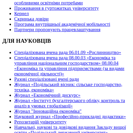
особливими освітніми потребами
Проживання в гуртожитках університету
Кернел
Скринька довіри
Програма внутрішньої академічної мобільності
Партнери пропонують працевлаштування
ДЛЯ НАУКОВЦІВ
Спеціалізована вчена рада 06.01.09 «Рослинництво»
Спеціалізована вчена рада 08.00.03 «Економіка та
управління національним господарством» 08.00.04
«Економіка та управління підприємствами (за видами
економічної діяльності)»
Разові спеціалізовані вчені ради
Журнал «Подільський вісник: сільське господарство,
техніка, економіка»
Журнал «Економічний дискурс»
Журнал «Інститут бухгалтерського обліку, контроль та
аналіз в умовах глобалізації»
Журнал "Інноваційна економіка"
Науковий журнал «Професійно-прикладні дидактики»
Репозитарій університету
Навчальні, наукові та довідкові видання Закладу вищої
освіти «Подільський державний університет»