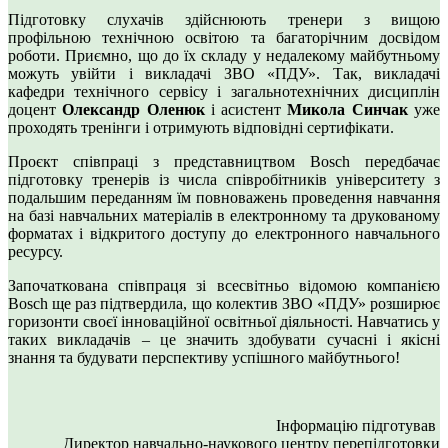
Підготовку слухачів здійснюють тренери з вищою
профільною технічною освітою та багаторічним досвідом
роботи. Приємно, що до їх складу у недалекому майбутньому
можуть увійти і викладачі ЗВО «ПДУ». Так, викладачі
кафедри технічного сервісу і загальнотехнічних дисциплін
доцент
Олександр Оленюк
і асистент
Микола Синчак
уже
проходять тренінги і отримують відповідні сертифікати.
Проєкт співпраці з представництвом Bosch передбачає
підготовку тренерів із числа співробітників університету з
подальшим переданням їм повноважень проведення навчання
на базі навчальних матеріалів в електронному та друкованому
форматах і відкритого доступу до електронного навчального
ресурсу.
Започаткована співпраця зі всесвітньо відомою компанією
Bosch ще раз підтвердила, що колектив ЗВО «ПДУ» розширює
горизонти своєї інноваційної освітньої діяльності. Навчатись у
таких викладачів – це значить здобувати сучасні і якісні
знання та будувати перспективу успішного майбутнього!
Інформацію підготував
Директор навчально-наукового центру перепідготовки