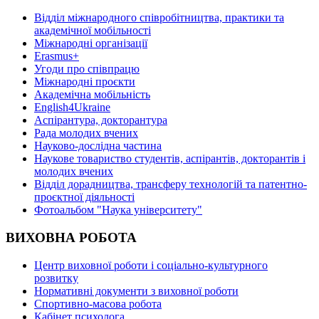
Відділ міжнародного співробітництва, практики та
академічної мобільності
Міжнародні організації
Erasmus+
Угоди про співпрацю
Міжнародні проєкти
Академічна мобільність
English4Ukraine
Аспірантура, докторантура
Рада молодих вчених
Науково-дослідна частина
Наукове товариство студентів, аспірантів, докторантів і
молодих вчених
Відділ дорадництва, трансферу технологій та патентно-
проєктної діяльності
Фотоальбом "Наука університету"
ВИХОВНА РОБОТА
Центр виховної роботи і соціально-культурного
розвитку
Нормативні документи з виховної роботи
Спортивно-масова робота
Кабінет психолога