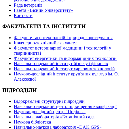
Рада ветеранів
Газета «Вісник Університету»
Контакти
ФАКУЛЬТЕТИ ТА ІНСТИТУТИ
Факультет агротехнологій і природокористування
Інженерно-технічний факультет
Факультет ветеринарної медицини і технологій у
тваринництві
Факультет енергетики та інформаційних технологій
Навчально-науковий інститут бізнесу і фінансів
Навчально-науковий інститут харчових технологій
Науково-дослідний інститут круп'яних культур ім. О.
Алексеєвої
ПІДРОЗДІЛИ
Відокремлені структурні підрозділи
Навчально-науковий центр підвищення кваліфікації
Науково-дослідний центр "Поділля"
Навчальна лабораторія «Ботанічний сад»
Наукова бібліотека
Навчально-наукова лабораторія «DAK GPS»