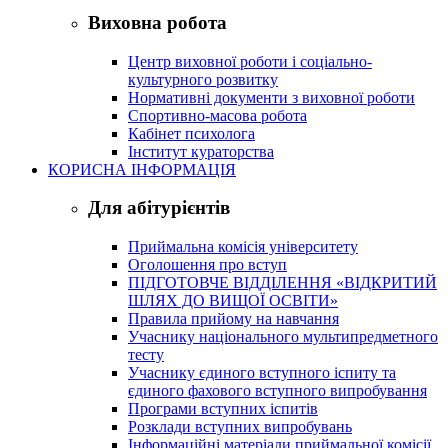
Виховна робота
Центр виховної роботи і соціально-
культурного розвитку
Нормативні документи з виховної роботи
Спортивно-масова робота
Кабінет психолога
Інститут кураторства
КОРИСНА ІНФОРМАЦІЯ
Для абітурієнтів
Приймальна комісія університету
Оголошення про вступ
ПІДГОТОВЧЕ ВІДДІЛЕННЯ «ВІДКРИТИЙ
ШЛЯХ ДО ВИЩОЇ ОСВІТИ»
Правила прийому на навчання
Учаснику національного мультипредметного
тесту
Учаснику єдиного вступного іспиту та
єдиного фахового вступного випробування
Програми вступних іспитів
Розклади вступних випробувань
Інформаційні матеріали приймальної комісії