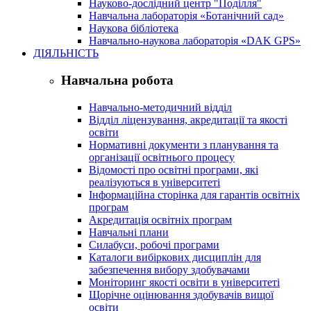
Науково-дослідний центр "Поділля"
Навчальна лабораторія «Ботанічний сад»
Наукова бібліотека
Навчально-наукова лабораторія «DAK GPS»
ДІЯЛЬНІСТЬ
Навчальна робота
Навчально-методичний відділ
Відділ ліцензування, акредитації та якості
освіти
Нормативні документи з планування та
організації освітнього процесу
Відомості про освітні програми, які
реалізуються в університеті
Інформаційна сторінка для гарантів освітніх
програм
Акредитація освітніх програм
Навчальні плани
Силабуси, робочі програми
Каталоги вибіркових дисциплін для
забезпечення вибору здобувачами
Моніторинг якості освіти в університеті
Щорічне оцінювання здобувачів вищої
освіти