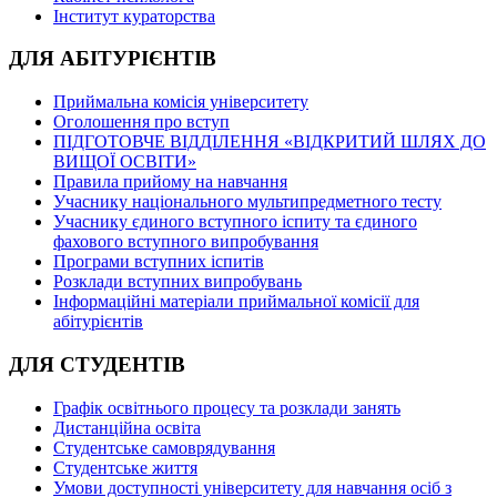
Інститут кураторства
ДЛЯ АБІТУРІЄНТІВ
Приймальна комісія університету
Оголошення про вступ
ПІДГОТОВЧЕ ВІДДІЛЕННЯ «ВІДКРИТИЙ ШЛЯХ ДО
ВИЩОЇ ОСВІТИ»
Правила прийому на навчання
Учаснику національного мультипредметного тесту
Учаснику єдиного вступного іспиту та єдиного
фахового вступного випробування
Програми вступних іспитів
Розклади вступних випробувань
Інформаційні матеріали приймальної комісії для
абітурієнтів
ДЛЯ СТУДЕНТІВ
Графік освітнього процесу та розклади занять
Дистанційна освіта
Студентське самоврядування
Студентське життя
Умови доступності університету для навчання осіб з