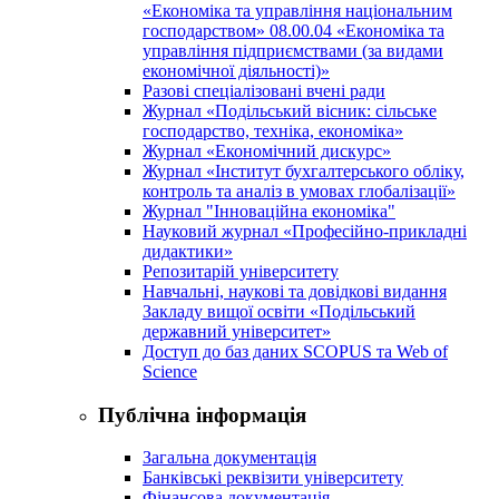
«Економіка та управління національним
господарством» 08.00.04 «Економіка та
управління підприємствами (за видами
економічної діяльності)»
Разові спеціалізовані вчені ради
Журнал «Подільський вісник: сільське
господарство, техніка, економіка»
Журнал «Економічний дискурс»
Журнал «Інститут бухгалтерського обліку,
контроль та аналіз в умовах глобалізації»
Журнал "Інноваційна економіка"
Науковий журнал «Професійно-прикладні
дидактики»
Репозитарій університету
Навчальні, наукові та довідкові видання
Закладу вищої освіти «Подільський
державний університет»
Доступ до баз даних SCOPUS та Web of
Science
Публічна інформація
Загальна документація
Банківські реквізити університету
Фінансова документація