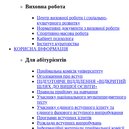
Виховна робота
Центр виховної роботи і соціально-
культурного розвитку
Нормативні документи з виховної роботи
Спортивно-масова робота
Кабінет психолога
Інститут кураторства
КОРИСНА ІНФОРМАЦІЯ
Для абітурієнтів
Приймальна комісія університету
Оголошення про вступ
ПІДГОТОВЧЕ ВІДДІЛЕННЯ «ВІДКРИТИЙ
ШЛЯХ ДО ВИЩОЇ ОСВІТИ»
Правила прийому на навчання
Учаснику національного мультипредметного
тесту
Учаснику єдиного вступного іспиту та
єдиного фахового вступного випробування
Програми вступних іспитів
Розклади вступних випробувань
Інформаційні матеріали приймальної комісії