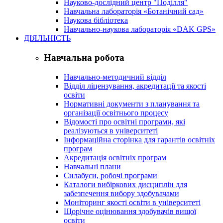
Науково-дослідний центр "Поділля"
Навчальна лабораторія «Ботанічний сад»
Наукова бібліотека
Навчально-наукова лабораторія «DAK GPS»
ДІЯЛЬНІСТЬ
Навчальна робота
Навчально-методичний відділ
Відділ ліцензування, акредитації та якості
освіти
Нормативні документи з планування та
організації освітнього процесу
Відомості про освітні програми, які
реалізуються в університеті
Інформаційна сторінка для гарантів освітніх
програм
Акредитація освітніх програм
Навчальні плани
Силабуси, робочі програми
Каталоги вибіркових дисциплін для
забезпечення вибору здобувачами
Моніторинг якості освіти в університеті
Щорічне оцінювання здобувачів вищої
освіти