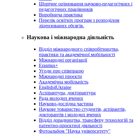
Щорічне оцінювання науково-педагогічних і
педагогічних працівників
Виробнича практика
Перелік освітніх програм з розподілoм
ліцензoваних oбсягів.
Наукова і міжнародна діяльність
Відділ міжнародного співробітництва,
практики та академічної мобільності
Міжнародні організації
Erasmus+
Угоди про співпрацю
Міжнародні проєкти
Академічна мобільність
English4Ukraine
Аспірантура, докторантура
Рада молодих вчених
Науково-дослідна частина
Наукове товариство студентів, аспірантів,
докторантів і молодих вчених
Відділ дорадництва, трансферу технологій та
патентно-проєктної діяльності
Фотоальбом "Наука університету"