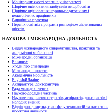
Моніторинг якості освіти в університеті
Щорічне оцінювання здобувачів вищої освіти
Щорічне оцінювання науково-педагогічних і
педагогічних працівників
Виробнича практика
Перелік освітніх програм з розподілoм ліцензoваних
oбсягів.
НАУКОВА І МІЖНАРОДНА ДІЯЛЬНІСТЬ
Відділ міжнародного співробітництва, практики та
академічної мобільності
Міжнародні організації
Erasmus+
Угоди про співпрацю
Міжнародні проєкти
Академічна мобільність
English4Ukraine
Аспірантура, докторантура
Рада молодих вчених
Науково-дослідна частина
Наукове товариство студентів, аспірантів, докторантів і
молодих вчених
Відділ дорадництва, трансферу технологій та патентно-
проєктної діяльності