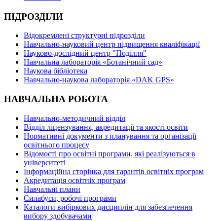
ПІДРОЗДІЛИ
Відокремлені структурні підрозділи
Навчально-науковий центр підвищення кваліфікації
Науково-дослідний центр "Поділля"
Навчальна лабораторія «Ботанічний сад»
Наукова бібліотека
Навчально-наукова лабораторія «DAK GPS»
НАВЧАЛЬНА РОБОТА
Навчально-методичний відділ
Відділ ліцензування, акредитації та якості освіти
Нормативні документи з планування та організації
освітнього процесу
Відомості про освітні програми, які реалізуються в
університеті
Інформаційна сторінка для гарантів освітніх програм
Акредитація освітніх програм
Навчальні плани
Силабуси, робочі програми
Каталоги вибіркових дисциплін для забезпечення
вибору здобувачами