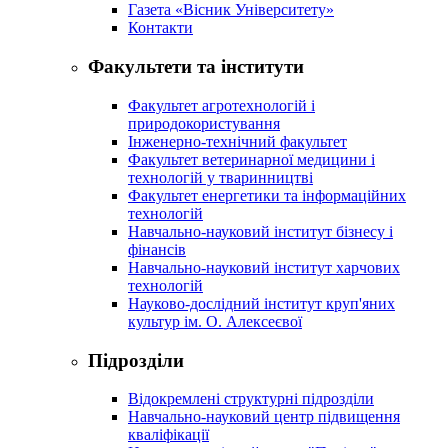
Газета «Вісник Університету»
Контакти
Факультети та інститути
Факультет агротехнологій і
природокористування
Інженерно-технічний факультет
Факультет ветеринарної медицини і
технологій у тваринництві
Факультет енергетики та інформаційних
технологій
Навчально-науковий інститут бізнесу і
фінансів
Навчально-науковий інститут харчових
технологій
Науково-дослідний інститут круп'яних
культур ім. О. Алексеєвої
Підрозділи
Відокремлені структурні підрозділи
Навчально-науковий центр підвищення
кваліфікації