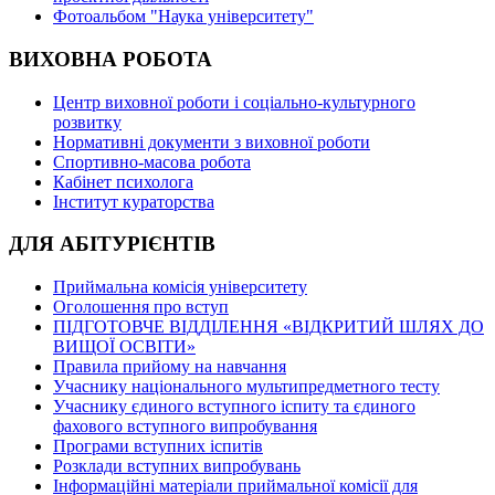
Фотоальбом "Наука університету"
ВИХОВНА РОБОТА
Центр виховної роботи і соціально-культурного
розвитку
Нормативні документи з виховної роботи
Спортивно-масова робота
Кабінет психолога
Інститут кураторства
ДЛЯ АБІТУРІЄНТІВ
Приймальна комісія університету
Оголошення про вступ
ПІДГОТОВЧЕ ВІДДІЛЕННЯ «ВІДКРИТИЙ ШЛЯХ ДО
ВИЩОЇ ОСВІТИ»
Правила прийому на навчання
Учаснику національного мультипредметного тесту
Учаснику єдиного вступного іспиту та єдиного
фахового вступного випробування
Програми вступних іспитів
Розклади вступних випробувань
Інформаційні матеріали приймальної комісії для