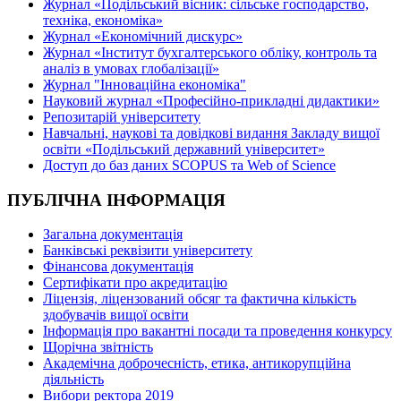
Журнал «Подільський вісник: сільське господарство,
техніка, економіка»
Журнал «Економічний дискурс»
Журнал «Інститут бухгалтерського обліку, контроль та
аналіз в умовах глобалізації»
Журнал "Інноваційна економіка"
Науковий журнал «Професійно-прикладні дидактики»
Репозитарій університету
Навчальні, наукові та довідкові видання Закладу вищої
освіти «Подільський державний університет»
Доступ до баз даних SCOPUS та Web of Science
ПУБЛІЧНА ІНФОРМАЦІЯ
Загальна документація
Банківські реквізити університету
Фінансова документація
Сертифікати про акредитацію
Ліцензія, ліцензований обсяг та фактична кількість
здобувачів вищої освіти
Інформація про вакантні посади та проведення конкурсу
Щорічна звітність
Академічна доброчесність, етика, антикорупційна
діяльність
Вибори ректора 2019