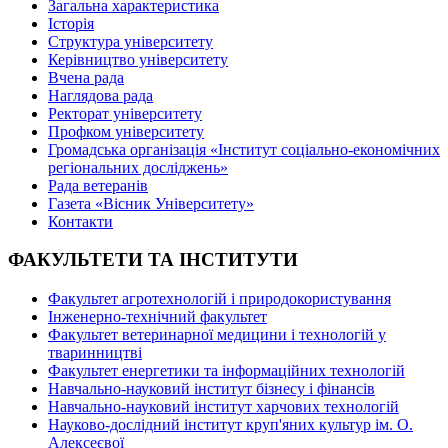
Загальна характеристика
Історія
Структура університету
Керівництво університету
Вчена рада
Наглядова рада
Ректорат університету
Профком університету
Громадська організація «Інститут соціально-економічних
регіональних досліджень»
Рада ветеранів
Газета «Вісник Університету»
Контакти
ФАКУЛЬТЕТИ ТА ІНСТИТУТИ
Факультет агротехнологій і природокористування
Інженерно-технічний факультет
Факультет ветеринарної медицини і технологій у
тваринництві
Факультет енергетики та інформаційних технологій
Навчально-науковий інститут бізнесу і фінансів
Навчально-науковий інститут харчових технологій
Науково-дослідний інститут круп'яних культур ім. О.
Алексеєвої