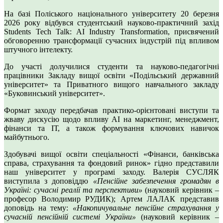
На базі Поліського національного університету 20 березня
2026 року відбувся студентський науково-практичний захід
Students Tech Talk: AI Industry Transformation, присвячений
обговоренню трансформації сучасних індустрій під впливом
штучного інтелекту.
До участі долучилися студенти та науково-педагогічні
працівники Закладу вищої освіти «Подільський державний
університет» та Приватного вищого навчального закладу
«Буковинський університет».
Формат заходу передбачав практико-орієнтовані виступи та
жваву дискусію щодо впливу AI на маркетинг, менеджмент,
фінанси та ІТ, а також формування ключових навичок
майбутнього.
Здобувачі вищої освіти спеціальності «Фінанси, банківська
справа, страхування та фондовий ринок» гідно представили
наш університет у програмі заходу. Валерія СУСЛЯК
виступила з доповіддю
«Пенсійне забезпечення громадян в
Україні: сучасні реалії та перспективи»
(науковий керівник –
професор Володимир РУДИК); Артем ЛАЛАК представив
доповідь на тему:
«Накопичувальне пенсійне страхування у
сучасній пенсійній системі України»
(науковий керівник –