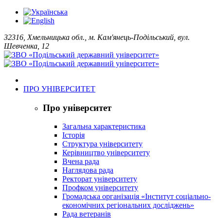
32316, Хмельницька обл., м. Кам'янець-Подільський, вул.
Шевченка, 12
ПРО УНІВЕРСИТЕТ
Про університет
Загальна характеристика
Історія
Структура університету
Керівництво університету
Вчена рада
Наглядова рада
Ректорат університету
Профком університету
Громадська організація «Інститут соціально-
економічних регіональних досліджень»
Рада ветеранів