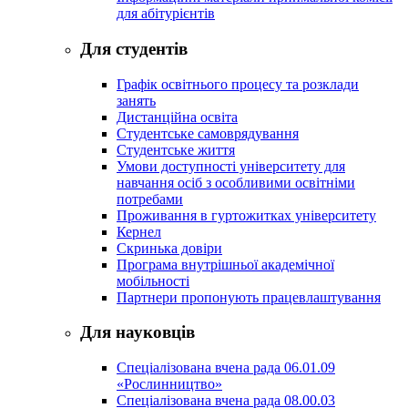
для абітурієнтів
Для студентів
Графік освітнього процесу та розклади
занять
Дистанційна освіта
Студентське самоврядування
Студентське життя
Умови доступності університету для
навчання осіб з особливими освітніми
потребами
Проживання в гуртожитках університету
Кернел
Скринька довіри
Програма внутрішньої академічної
мобільності
Партнери пропонують працевлаштування
Для науковців
Спеціалізована вчена рада 06.01.09
«Рослинництво»
Спеціалізована вчена рада 08.00.03