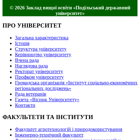
© 2026 Заклад вищої освіти «Подільський державний
університет»
ПРО УНІВЕРСИТЕТ
Загальна характеристика
Історія
Структура університету
Керівництво університету
Вчена рада
Наглядова рада
Ректорат університету
Профком університету
Громадська організація «Інститут соціально-економічних
регіональних досліджень»
Рада ветеранів
Газета «Вісник Університету»
Контакти
ФАКУЛЬТЕТИ ТА ІНСТИТУТИ
Факультет агротехнологій і природокористування
Інженерно-технічний факультет