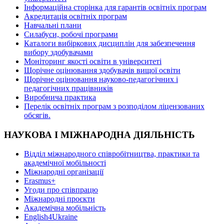
Інформаційна сторінка для гарантів освітніх програм
Акредитація освітніх програм
Навчальні плани
Силабуси, робочі програми
Каталоги вибіркових дисциплін для забезпечення
вибору здобувачами
Моніторинг якості освіти в університеті
Щорічне оцінювання здобувачів вищої освіти
Щорічне оцінювання науково-педагогічних і
педагогічних працівників
Виробнича практика
Перелік освітніх програм з розподілoм ліцензoваних
oбсягів.
НАУКОВА І МІЖНАРОДНА ДІЯЛЬНІСТЬ
Відділ міжнародного співробітництва, практики та
академічної мобільності
Міжнародні організації
Erasmus+
Угоди про співпрацю
Міжнародні проєкти
Академічна мобільність
English4Ukraine