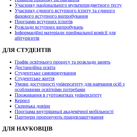
Учаснику національного мультипредметного тесту
Учаснику єдиного вступного іспиту та єдиного
фахового вступного випробування
Програми вступних іспитів
Розклади вступних випробувань
Інформаційні матеріали приймальної комісії для
абітурієнтів
ДЛЯ СТУДЕНТІВ
Графік освітнього процесу та розклади занять
Дистанційна освіта
Студентське самоврядування
Студентське життя
Умови доступності університету для навчання осіб з
особливими освітніми потребами
Проживання в гуртожитках університету
Кернел
Скринька довіри
Програма внутрішньої академічної мобільності
Партнери пропонують працевлаштування
ДЛЯ НАУКОВЦІВ