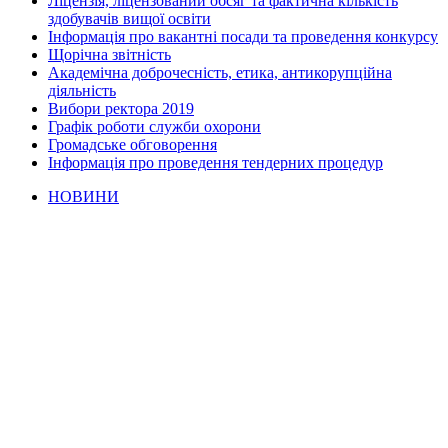
Ліцензія, ліцензований обсяг та фактична кількість
здобувачів вищої освіти
Інформація про вакантні посади та проведення конкурсу
Щорічна звітність
Академічна доброчесність, етика, антикорупційна
діяльність
Вибори ректора 2019
Графік роботи служби охорони
Громадське обговорення
Інформація про проведення тендерних процедур
НОВИНИ