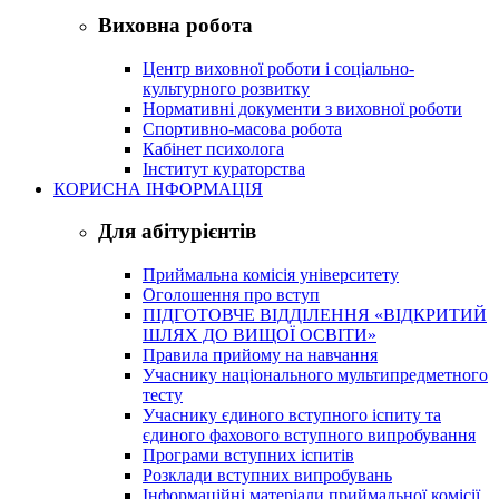
Виховна робота
Центр виховної роботи і соціально-
культурного розвитку
Нормативні документи з виховної роботи
Спортивно-масова робота
Кабінет психолога
Інститут кураторства
КОРИСНА ІНФОРМАЦІЯ
Для абітурієнтів
Приймальна комісія університету
Оголошення про вступ
ПІДГОТОВЧЕ ВІДДІЛЕННЯ «ВІДКРИТИЙ
ШЛЯХ ДО ВИЩОЇ ОСВІТИ»
Правила прийому на навчання
Учаснику національного мультипредметного
тесту
Учаснику єдиного вступного іспиту та
єдиного фахового вступного випробування
Програми вступних іспитів
Розклади вступних випробувань
Інформаційні матеріали приймальної комісії