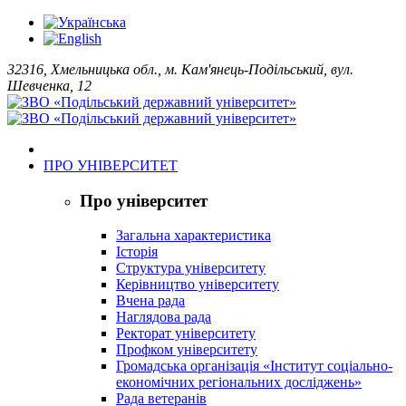
32316, Хмельницька обл., м. Кам'янець-Подільський, вул.
Шевченка, 12
ПРО УНІВЕРСИТЕТ
Про університет
Загальна характеристика
Історія
Структура університету
Керівництво університету
Вчена рада
Наглядова рада
Ректорат університету
Профком університету
Громадська організація «Інститут соціально-
економічних регіональних досліджень»
Рада ветеранів