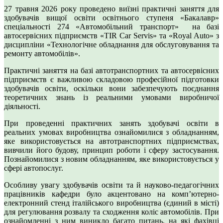
27 травня 2026 року проведено виїзні практичні заняття для
здобувачів вищої освіти освітнього ступеня «Бакалавр»
спеціальності 274 «Автомобільний транспорт» на базі
автосервісних підприємств «TIR Car Servis» та «Royal Auto» з
дисципліни «Технологічне обладнання для обслуговування та
ремонту автомобілів».
Практичні заняття на базі автотранспортних та автосервісних
підприємств є важливою складовою професійної підготовки
здобувачів освіти, оскільки вони забезпечують поєднання
теоретичних знань із реальними умовами виробничої
діяльності.
При проведенні практичних занять здобувачі освіти в
реальних умовах виробництва ознайомилися з обладнанням,
яке використовується на автотранспортних підприємствах,
вивчили його будову, принцип роботи і сферу застосування.
Познайомилися з новим обладнанням, яке використовується у
сфері автопослуг.
Особливу увагу здобувачів освіти та й науково-педагогічних
працівників кафедри було акцентовано на комп’ютерно-
електронний стенд італійського виробництва (єдиний в місті)
для регулювання розвалу та сходження коліс автомобілів. При
ознайомленні з ним виникло багато питань, на які фахівці