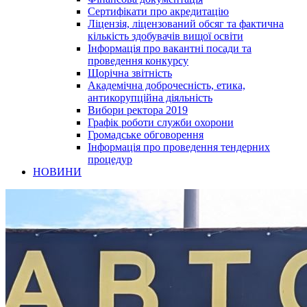
Сертифікати про акредитацію
Ліцензія, ліцензований обсяг та фактична
кількість здобувачів вищої освіти
Інформація про вакантні посади та
проведення конкурсу
Щорічна звітність
Академічна доброчесність, етика,
антикорупційна діяльність
Вибори ректора 2019
Графік роботи служби охорони
Громадське обговорення
Інформація про проведення тендерних
процедур
НОВИНИ