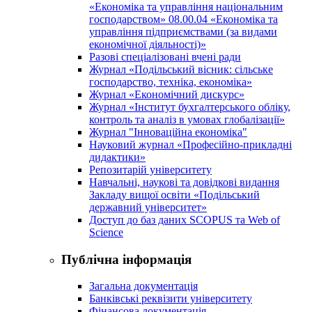
«Економіка та управління національним
господарством» 08.00.04 «Економіка та
управління підприємствами (за видами
економічної діяльності)»
Разові спеціалізовані вчені ради
Журнал «Подільський вісник: сільське
господарство, техніка, економіка»
Журнал «Економічний дискурс»
Журнал «Інститут бухгалтерського обліку,
контроль та аналіз в умовах глобалізації»
Журнал "Інноваційна економіка"
Науковий журнал «Професійно-прикладні
дидактики»
Репозитарій університету
Навчальні, наукові та довідкові видання
Закладу вищої освіти «Подільський
державний університет»
Доступ до баз даних SCOPUS та Web of
Science
Публічна інформація
Загальна документація
Банківські реквізити університету
Фінансова документація