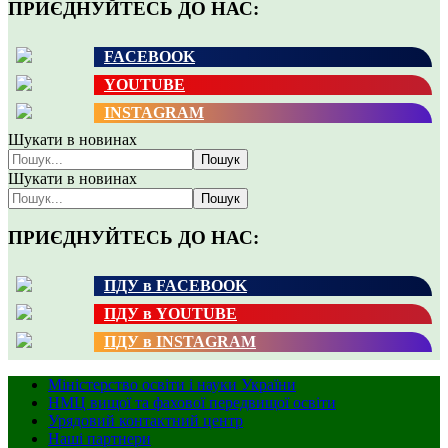
ПРИЄДНУЙТЕСЬ ДО НАС:
FACEBOOK
YOUTUBE
INSTAGRAM
Шукати в новинах
Пошук
Шукати в новинах
Пошук
ПРИЄДНУЙТЕСЬ ДО НАС:
ПДУ в FACEBOOK
ПДУ в YOUTUBE
ПДУ в INSTAGRAM
Міністерство освіти і науки України
НМЦ вищої та фахової передвищої освіти
Урядовий контактний центр
Наші партнери