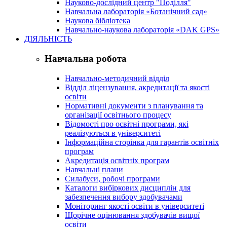
Науково-дослідний центр "Поділля"
Навчальна лабораторія «Ботанічний сад»
Наукова бібліотека
Навчально-наукова лабораторія «DAK GPS»
ДІЯЛЬНІСТЬ
Навчальна робота
Навчально-методичний відділ
Відділ ліцензування, акредитації та якості
освіти
Нормативні документи з планування та
організації освітнього процесу
Відомості про освітні програми, які
реалізуються в університеті
Інформаційна сторінка для гарантів освітніх
програм
Акредитація освітніх програм
Навчальні плани
Силабуси, робочі програми
Каталоги вибіркових дисциплін для
забезпечення вибору здобувачами
Моніторинг якості освіти в університеті
Щорічне оцінювання здобувачів вищої
освіти