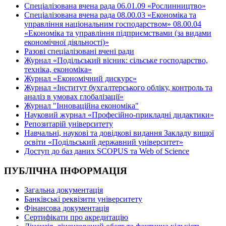
Спеціалізована вчена рада 06.01.09 «Рослинництво»
Спеціалізована вчена рада 08.00.03 «Економіка та
управління національним господарством» 08.00.04
«Економіка та управління підприємствами (за видами
економічної діяльності)»
Разові спеціалізовані вчені ради
Журнал «Подільський вісник: сільське господарство,
техніка, економіка»
Журнал «Економічний дискурс»
Журнал «Інститут бухгалтерського обліку, контроль та
аналіз в умовах глобалізації»
Журнал "Інноваційна економіка"
Науковий журнал «Професійно-прикладні дидактики»
Репозитарій університету
Навчальні, наукові та довідкові видання Закладу вищої
освіти «Подільський державний університет»
Доступ до баз даних SCOPUS та Web of Science
ПУБЛІЧНА ІНФОРМАЦІЯ
Загальна документація
Банківські реквізити університету
Фінансова документація
Сертифікати про акредитацію