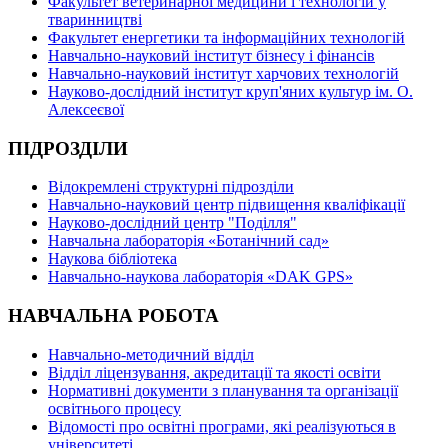
Факультет ветеринарної медицини і технологій у
тваринництві
Факультет енергетики та інформаційних технологій
Навчально-науковий інститут бізнесу і фінансів
Навчально-науковий інститут харчових технологій
Науково-дослідний інститут круп'яних культур ім. О.
Алексеєвої
ПІДРОЗДІЛИ
Відокремлені структурні підрозділи
Навчально-науковий центр підвищення кваліфікації
Науково-дослідний центр "Поділля"
Навчальна лабораторія «Ботанічний сад»
Наукова бібліотека
Навчально-наукова лабораторія «DAK GPS»
НАВЧАЛЬНА РОБОТА
Навчально-методичний відділ
Відділ ліцензування, акредитації та якості освіти
Нормативні документи з планування та організації
освітнього процесу
Відомості про освітні програми, які реалізуються в
університеті