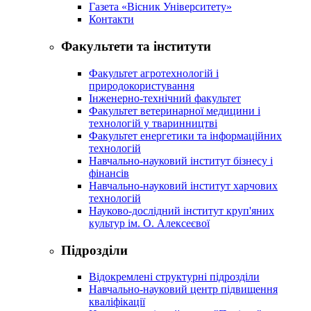
Газета «Вісник Університету»
Контакти
Факультети та інститути
Факультет агротехнологій і
природокористування
Інженерно-технічний факультет
Факультет ветеринарної медицини і
технологій у тваринництві
Факультет енергетики та інформаційних
технологій
Навчально-науковий інститут бізнесу і
фінансів
Навчально-науковий інститут харчових
технологій
Науково-дослідний інститут круп'яних
культур ім. О. Алексеєвої
Підрозділи
Відокремлені структурні підрозділи
Навчально-науковий центр підвищення
кваліфікації