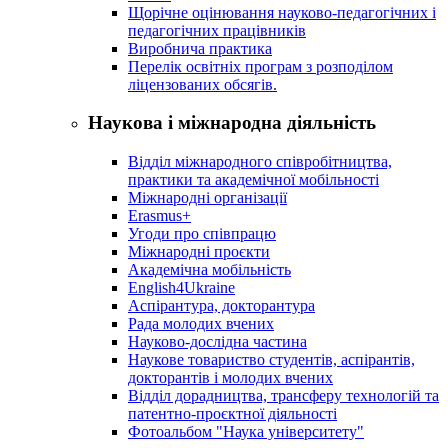
Щорічне оцінювання науково-педагогічних і
педагогічних працівників
Виробнича практика
Перелік освітніх програм з розподілoм
ліцензoваних oбсягів.
Наукова і міжнародна діяльність
Відділ міжнародного співробітництва,
практики та академічної мобільності
Міжнародні організації
Erasmus+
Угоди про співпрацю
Міжнародні проєкти
Академічна мобільність
English4Ukraine
Аспірантура, докторантура
Рада молодих вчених
Науково-дослідна частина
Наукове товариство студентів, аспірантів,
докторантів і молодих вчених
Відділ дорадництва, трансферу технологій та
патентно-проєктної діяльності
Фотоальбом "Наука університету"