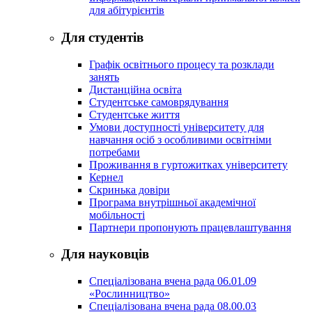
для абітурієнтів
Для студентів
Графік освітнього процесу та розклади
занять
Дистанційна освіта
Студентське самоврядування
Студентське життя
Умови доступності університету для
навчання осіб з особливими освітніми
потребами
Проживання в гуртожитках університету
Кернел
Скринька довіри
Програма внутрішньої академічної
мобільності
Партнери пропонують працевлаштування
Для науковців
Спеціалізована вчена рада 06.01.09
«Рослинництво»
Спеціалізована вчена рада 08.00.03