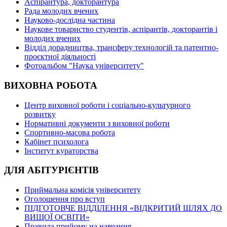
Аспірантура, докторантура
Рада молодих вчених
Науково-дослідна частина
Наукове товариство студентів, аспірантів, докторантів і
молодих вчених
Відділ дорадництва, трансферу технологій та патентно-
проєктної діяльності
Фотоальбом "Наука університету"
ВИХОВНА РОБОТА
Центр виховної роботи і соціально-культурного
розвитку
Нормативні документи з виховної роботи
Спортивно-масова робота
Кабінет психолога
Інститут кураторства
ДЛЯ АБІТУРІЄНТІВ
Приймальна комісія університету
Оголошення про вступ
ПІДГОТОВЧЕ ВІДДІЛЕННЯ «ВІДКРИТИЙ ШЛЯХ ДО
ВИЩОЇ ОСВІТИ»
Правила прийому на навчання