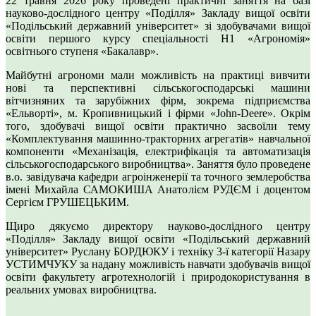
22 травня 2026 року проведені практичні заняття на базі
науково-дослідного центру «Поділля» Закладу вищої освіти
«Подільський державний університет» зі здобувачами вищої
освіти першого курсу спеціальності Н1 «Агрономія»
освітнього ступеня «Бакалавр».
Майбутні агрономи мали можливість на практиці вивчити
нові та перспективні сільськогосподарські машини
вітчизняних та зарубіжних фірм, зокрема підприємства
«Ельворті», м. Кропивницький і фірми «John-Deere». Окрім
того, здобувачі вищої освіти практично засвоїли тему
«Комплектування машинно-тракторних агрегатів» навчальної
компоненти «Механізація, електрифікація та автоматизація
сільськогосподарського виробництва». Заняття було проведене
в.о. завідувача кафедри агроінженерії та точного землеробства
імені Михайла САМОКИША Анатолієм РУДЄМ і доцентом
Сергієм ГРУШЕЦЬКИМ.
Щиро дякуємо директору науково-дослідного центру
«Поділля» Закладу вищої освіти «Подільський державний
університет» Руслану БОРДЮКУ і техніку 3-ї категорії Назару
УСТИМЧУКУ за надану можливість навчати здобувачів вищої
освіти факультету агротехнологій і природокористування в
реальних умовах виробництва.