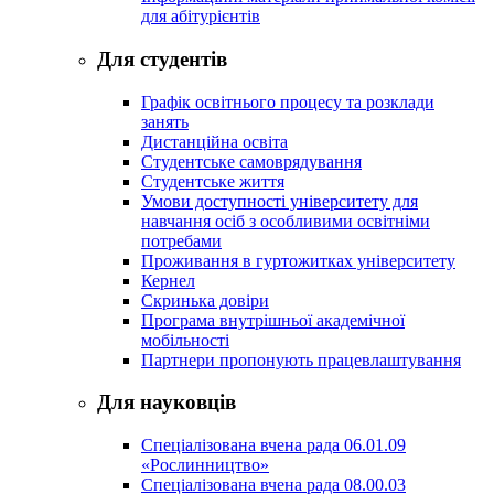
для абітурієнтів
Для студентів
Графік освітнього процесу та розклади
занять
Дистанційна освіта
Студентське самоврядування
Студентське життя
Умови доступності університету для
навчання осіб з особливими освітніми
потребами
Проживання в гуртожитках університету
Кернел
Скринька довіри
Програма внутрішньої академічної
мобільності
Партнери пропонують працевлаштування
Для науковців
Спеціалізована вчена рада 06.01.09
«Рослинництво»
Спеціалізована вчена рада 08.00.03