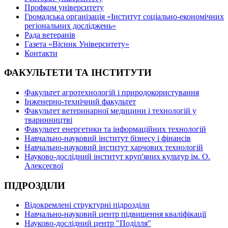
Профком університету
Громадська організація «Інститут соціально-економічних
регіональних досліджень»
Рада ветеранів
Газета «Вісник Університету»
Контакти
ФАКУЛЬТЕТИ ТА ІНСТИТУТИ
Факультет агротехнологій і природокористування
Інженерно-технічний факультет
Факультет ветеринарної медицини і технологій у
тваринництві
Факультет енергетики та інформаційних технологій
Навчально-науковий інститут бізнесу і фінансів
Навчально-науковий інститут харчових технологій
Науково-дослідний інститут круп'яних культур ім. О.
Алексеєвої
ПІДРОЗДІЛИ
Відокремлені структурні підрозділи
Навчально-науковий центр підвищення кваліфікації
Науково-дослідний центр "Поділля"