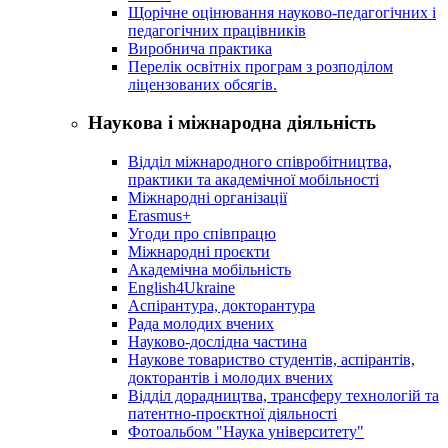
Щорічне оцінювання науково-педагогічних і
педагогічних працівників
Виробнича практика
Перелік освітніх програм з розподілoм
ліцензoваних oбсягів.
Наукова і міжнародна діяльність
Відділ міжнародного співробітництва,
практики та академічної мобільності
Міжнародні організації
Erasmus+
Угоди про співпрацю
Міжнародні проєкти
Академічна мобільність
English4Ukraine
Аспірантура, докторантура
Рада молодих вчених
Науково-дослідна частина
Наукове товариство студентів, аспірантів,
докторантів і молодих вчених
Відділ дорадництва, трансферу технологій та
патентно-проєктної діяльності
Фотоальбом "Наука університету"