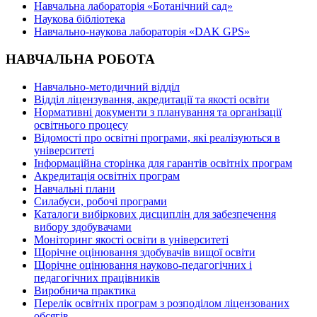
Навчальна лабораторія «Ботанічний сад»
Наукова бібліотека
Навчально-наукова лабораторія «DAK GPS»
НАВЧАЛЬНА РОБОТА
Навчально-методичний відділ
Відділ ліцензування, акредитації та якості освіти
Нормативні документи з планування та організації
освітнього процесу
Відомості про освітні програми, які реалізуються в
університеті
Інформаційна сторінка для гарантів освітніх програм
Акредитація освітніх програм
Навчальні плани
Силабуси, робочі програми
Каталоги вибіркових дисциплін для забезпечення
вибору здобувачами
Моніторинг якості освіти в університеті
Щорічне оцінювання здобувачів вищої освіти
Щорічне оцінювання науково-педагогічних і
педагогічних працівників
Виробнича практика
Перелік освітніх програм з розподілoм ліцензoваних
oбсягів.