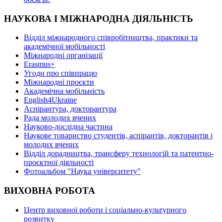
НАУКОВА І МІЖНАРОДНА ДІЯЛЬНІСТЬ
Відділ міжнародного співробітництва, практики та
академічної мобільності
Міжнародні організації
Erasmus+
Угоди про співпрацю
Міжнародні проєкти
Академічна мобільність
English4Ukraine
Аспірантура, докторантура
Рада молодих вчених
Науково-дослідна частина
Наукове товариство студентів, аспірантів, докторантів і
молодих вчених
Відділ дорадництва, трансферу технологій та патентно-
проєктної діяльності
Фотоальбом "Наука університету"
ВИХОВНА РОБОТА
Центр виховної роботи і соціально-культурного
розвитку