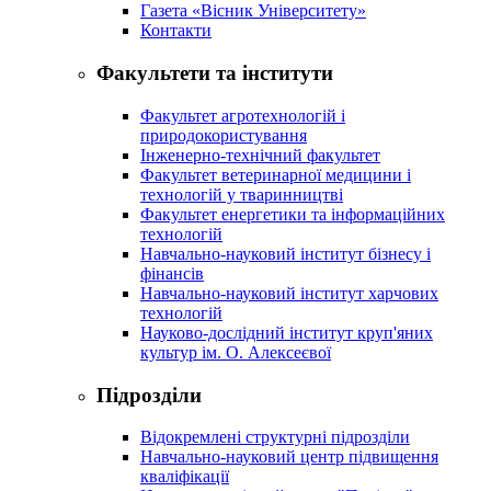
Газета «Вісник Університету»
Контакти
Факультети та інститути
Факультет агротехнологій і
природокористування
Інженерно-технічний факультет
Факультет ветеринарної медицини і
технологій у тваринництві
Факультет енергетики та інформаційних
технологій
Навчально-науковий інститут бізнесу і
фінансів
Навчально-науковий інститут харчових
технологій
Науково-дослідний інститут круп'яних
культур ім. О. Алексеєвої
Підрозділи
Відокремлені структурні підрозділи
Навчально-науковий центр підвищення
кваліфікації