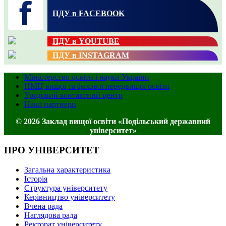
ПДУ в FACEBOOK
ПДУ в YOUTUBE
ПДУ в INSTAGRAM
Міністерство освіти і науки України
НМЦ вищої та фахової передвищої освіти
Урядовий контактний центр
Наші партнери
© 2026 Заклад вищої освіти «Подільський державний
університет»
ПРО УНІВЕРСИТЕТ
Загальна характеристика
Історія
Структура університету
Керівництво університету
Вчена рада
Наглядова рада
Ректорат університету