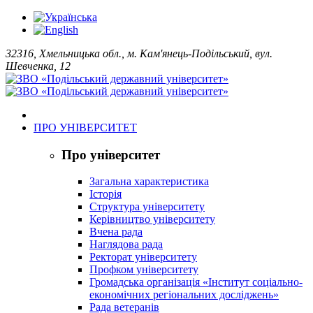
32316, Хмельницька обл., м. Кам'янець-Подільський, вул.
Шевченка, 12
ПРО УНІВЕРСИТЕТ
Про університет
Загальна характеристика
Історія
Структура університету
Керівництво університету
Вчена рада
Наглядова рада
Ректорат університету
Профком університету
Громадська організація «Інститут соціально-
економічних регіональних досліджень»
Рада ветеранів