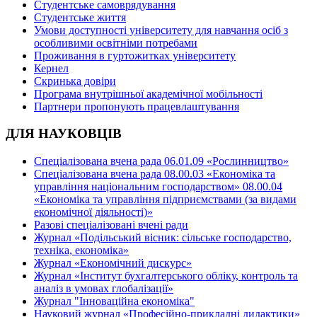
Студентське самоврядування
Студентське життя
Умови доступності університету для навчання осіб з
особливими освітніми потребами
Проживання в гуртожитках університету
Кернел
Скринька довіри
Програма внутрішньої академічної мобільності
Партнери пропонують працевлаштування
ДЛЯ НАУКОВЦІВ
Спеціалізована вчена рада 06.01.09 «Рослинництво»
Спеціалізована вчена рада 08.00.03 «Економіка та
управління національним господарством» 08.00.04
«Економіка та управління підприємствами (за видами
економічної діяльності)»
Разові спеціалізовані вчені ради
Журнал «Подільський вісник: сільське господарство,
техніка, економіка»
Журнал «Економічний дискурс»
Журнал «Інститут бухгалтерського обліку, контроль та
аналіз в умовах глобалізації»
Журнал "Інноваційна економіка"
Науковий журнал «Професійно-прикладні дидактики»