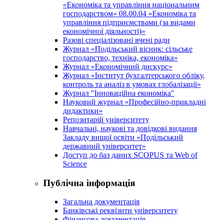
«Економіка та управління національним
господарством» 08.00.04 «Економіка та
управління підприємствами (за видами
економічної діяльності)»
Разові спеціалізовані вчені ради
Журнал «Подільський вісник: сільське
господарство, техніка, економіка»
Журнал «Економічний дискурс»
Журнал «Інститут бухгалтерського обліку,
контроль та аналіз в умовах глобалізації»
Журнал "Інноваційна економіка"
Науковий журнал «Професійно-прикладні
дидактики»
Репозитарій університету
Навчальні, наукові та довідкові видання
Закладу вищої освіти «Подільський
державний університет»
Доступ до баз даних SCOPUS та Web of
Science
Публічна інформація
Загальна документація
Банківські реквізити університету
Фінансова документація