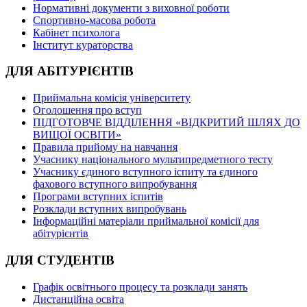
Нормативні документи з виховної роботи
Спортивно-масова робота
Кабінет психолога
Інститут кураторства
ДЛЯ АБІТУРІЄНТІВ
Приймальна комісія університету
Оголошення про вступ
ПІДГОТОВЧЕ ВІДДІЛЕННЯ «ВІДКРИТИЙ ШЛЯХ ДО
ВИЩОЇ ОСВІТИ»
Правила прийому на навчання
Учаснику національного мультипредметного тесту
Учаснику єдиного вступного іспиту та єдиного
фахового вступного випробування
Програми вступних іспитів
Розклади вступних випробувань
Інформаційні матеріали приймальної комісії для
абітурієнтів
ДЛЯ СТУДЕНТІВ
Графік освітнього процесу та розклади занять
Дистанційна освіта