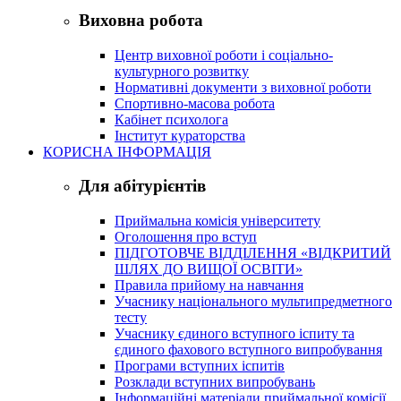
Виховна робота
Центр виховної роботи і соціально-
культурного розвитку
Нормативні документи з виховної роботи
Спортивно-масова робота
Кабінет психолога
Інститут кураторства
КОРИСНА ІНФОРМАЦІЯ
Для абітурієнтів
Приймальна комісія університету
Оголошення про вступ
ПІДГОТОВЧЕ ВІДДІЛЕННЯ «ВІДКРИТИЙ
ШЛЯХ ДО ВИЩОЇ ОСВІТИ»
Правила прийому на навчання
Учаснику національного мультипредметного
тесту
Учаснику єдиного вступного іспиту та
єдиного фахового вступного випробування
Програми вступних іспитів
Розклади вступних випробувань
Інформаційні матеріали приймальної комісії