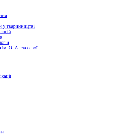
ання
й у тваринництві
логій
в
логій
 ім. О. Алексеєвої
кації
ти