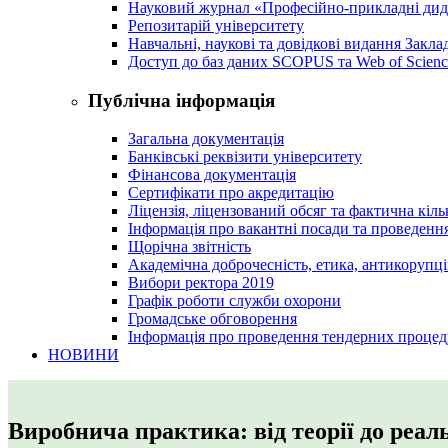
Науковий журнал «Професійно-прикладні ди
Репозитарій університету
Навчальні, наукові та довідкові видання Закл
Доступ до баз даних SCOPUS та Web of Scienc
Публічна інформація
Загальна документація
Банківські реквізити університету
Фінансова документація
Сертифікати про акредитацію
Ліцензія, ліцензований обсяг та фактична кіль
Інформація про вакантні посади та проведенн
Щорічна звітність
Академічна доброчесність, етика, антикорупці
Вибори ректора 2019
Графік роботи служби охорони
Громадське обговорення
Інформація про проведення тендерних процед
НОВИНИ
Виробнича практика: від теорії до реа