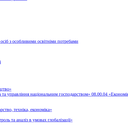
 осіб з особливими освітніми потребами
і
ицтво»
ка та управління національним господарством» 08.00.04 «Економі
рство, техніка, економіка»
роль та аналіз в умовах глобалізації»