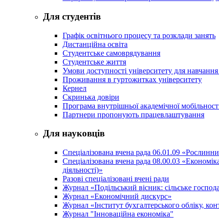
Для студентів
Графік освітнього процесу та розклади занять
Дистанційна освіта
Студентське самоврядування
Студентське життя
Умови доступності університету для навчання
Проживання в гуртожитках університету
Кернел
Скринька довіри
Програма внутрішньої академічної мобільност
Партнери пропонують працевлаштування
Для науковців
Спеціалізована вчена рада 06.01.09 «Рослинн
Спеціалізована вчена рада 08.00.03 «Економі
діяльності)»
Разові спеціалізовані вчені ради
Журнал «Подільський вісник: сільське господа
Журнал «Економічний дискурс»
Журнал «Інститут бухгалтерського обліку, конт
Журнал "Інноваційна економіка"