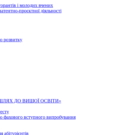
торантів і молодих вчених
патентно-проєктної діяльності
го розвитку
ШЛЯХ ДО ВИЩОЇ ОСВІТИ»
есту
го фахового вступного випробування
я абітурієнтів