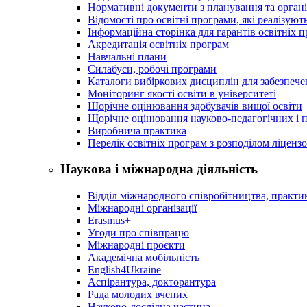
Нормативні документи з планування та організ
Відомості про освітні програми, які реалізують
Інформаційна сторінка для гарантів освітніх 
Акредитація освітніх програм
Навчальні плани
Силабуси, робочі програми
Каталоги вибіркових дисциплін для забезпеч
Моніторинг якості освіти в університеті
Щорічне оцінювання здобувачів вищої освіти
Щорічне оцінювання науково-педагогічних і п
Виробнича практика
Перелік освітніх програм з розподілoм ліцензo
Наукова і міжнародна діяльність
Відділ міжнародного співробітництва, практик
Міжнародні організації
Erasmus+
Угоди про співпрацю
Міжнародні проєкти
Академічна мобільність
English4Ukraine
Аспірантура, докторантура
Рада молодих вчених
Науково-дослідна частина