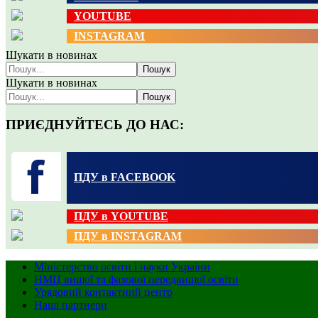
YOUTUBE
INSTAGRAM
Шукати в новинах
Пошук
Шукати в новинах
Пошук
ПРИЄДНУЙТЕСЬ ДО НАС:
ПДУ в FACEBOOK
ПДУ в YOUTUBE
ПДУ в INSTAGRAM
Міністерство освіти і науки України
НМЦ вищої та фахової передвищої освіти
Урядовий контактний центр
Наші партнери