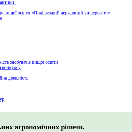
дактики»
аду вищої освіти «Подільський державний університет»
e
кість здобувачів вищої освіти
я конкурсу
йна діяльність
ур
льних агрономічних рішень