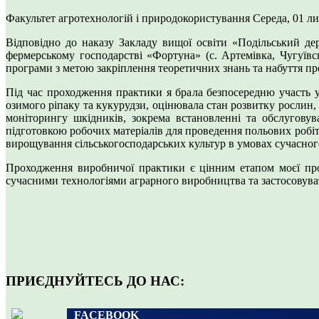
Факультет агротехнологій і природокористування
Середа, 01 л
Відповідно до наказу Закладу вищої освіти «Подільський д
фермерському господарстві «Фортуна» (с. Артемівка, Чугуївс
програми з метою закріплення теоретичних знань та набуття п
Під час проходження практики я брала безпосередню участь у
озимого ріпаку та кукурудзи, оцінювала стан розвитку рослин, 
моніторингу шкідників, зокрема встановленні та обслуговува
підготовкою робочих матеріалів для проведення польових робіт.
вирощування сільськогосподарських культур в умовах сучасног
Проходження виробничої практики є цінним етапом моєї про
сучасними технологіями аграрного виробництва та застосовуват
ПРИЄДНУЙТЕСЬ ДО НАС:
FACEBOOK