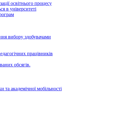
ації освітнього процесу
ся в університеті
програм
ення вибору здобувачами
едагогічних працівників
ваних oбсягів.
и та академічної мобільності