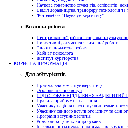
Наукове товариство студентів, аспірантів, док
Відділ дорадництва, трансферу технологій та 
Фотоальбом "Наука університету"
Виховна робота
Центр виховної роботи і соціально-культурно
Нормативні документи з виховної роботи
Спортивно-масова робота
Кабінет психолога
Інститут кураторства
КОРИСНА ІНФОРМАЦІЯ
Для абітурієнтів
Приймальна комісія університету
Оголошення про вступ
ПІДГОТОВЧЕ ВІДДІЛЕННЯ «ВІДКРИТИЙ 
Правила прийому на навчання
Учаснику національного мультипредметного т
Учаснику єдиного вступного іспиту та єдино
Програми вступних іспитів
Розклади вступних випробувань
Інформаційні матеріали приймальної комісії дл