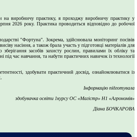
ти на виробничу практику, я проходжу виробничу практику у
ерпня 2026 року. Практика проводиться відповідно до робочої
одарстві "Фортуна". Зокрема, здійснювала моніторинг посівів
сіву насіння, а також брала участь у підготовці матеріалів для
ю зберігання засобів захисту рослин, правилами їх обліку та
і під час навчання, та набути практичних навичок із технології
ентності, здобувати практичний досвід, ознайомлюватися із
.
Інформацію підготувала
здобувачка освіти 1курсу ОС «Магістр» Н1 «Агрономія»
Діана БОЧКАРОВА