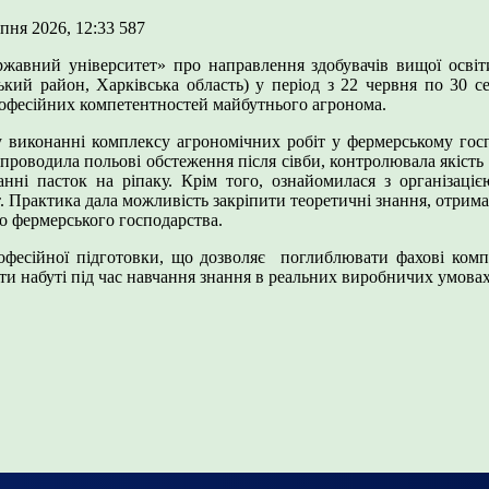
ипня 2026, 12:33
587
ержавний університет» про направлення здобувачів вищої осві
ький район, Харківська область) у період з 22 червня по 30 с
рофесійних компетентностей майбутнього агронома.
 виконанні комплексу агрономічних робіт у фермерському госп
проводила польові обстеження після сівби, контролювала якість ви
нні пасток на ріпаку. Крім того, ознайомилася з організаціє
 Практика дала можливість закріпити теоретичні знання, отриман
о фермерського господарства.
фесійної підготовки, що дозволяє поглиблювати фахові компет
и набуті під час навчання знання в реальних виробничих умовах