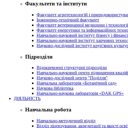
Факультети та інститути
Факультет агротехнологій і природокористув
Інженерно-технічний факультет
Факультет ветеринарної медицини і технологі
Факультет енергетики та інформаційних техно
Навчально-науковий інститут бізнесу і фінансі
Навчально-науковий інститут харчових техно
Науково-дослідний інститут круп'яних культур
Підрозділи
Відокремлені структурні підрозділи
Навчально-науковий центр підвищення кваліфі
Науково-дослідний центр "Поділля"
Навчальна лабораторія «Ботанічний сад»
Наукова бібліотека
Навчально-наукова лабораторія «DAK GPS»
ДІЯЛЬНІСТЬ
Навчальна робота
Навчально-методичний відділ
Відділ ліцензування, акредитації та якості осві