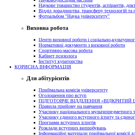
Наукове товариство студентів, аспірантів, док
Відділ дорадництва, трансферу технологій та 
Фотоальбом "Наука університету"
Виховна робота
Центр виховної роботи і соціально-культурно
Нормативні документи з виховної роботи
Спортивно-масова робота
Кабінет психолога
Інститут кураторства
КОРИСНА ІНФОРМАЦІЯ
Для абітурієнтів
Приймальна комісія університету
Оголошення про вступ
ПІДГОТОВЧЕ ВІДДІЛЕННЯ «ВІДКРИТИЙ 
Правила прийому на навчання
Учаснику національного мультипредметного т
Учаснику єдиного вступного іспиту та єдино
Програми вступних іспитів
Розклади вступних випробувань
Інформаційні матеріали приймальної комісії дл