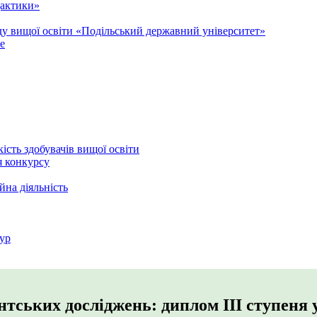
дактики»
аду вищої освіти «Подільський державний університет»
e
кість здобувачів вищої освіти
я конкурсу
йна діяльність
ур
тських досліджень: диплом ІІІ ступеня 