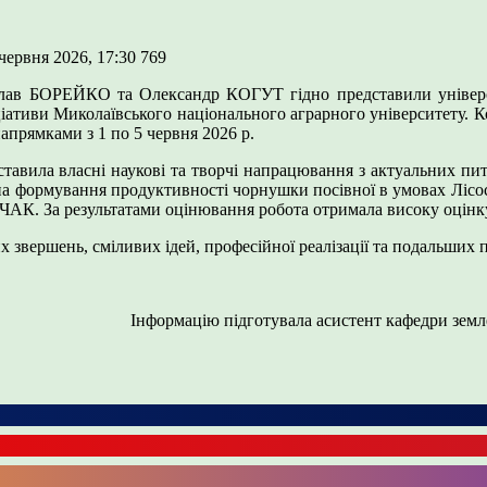
 червня 2026, 17:30
769
БОРЕЙКО та Олександр КОГУТ гідно представили універси
ціативи Миколаївського національного аграрного університету. К
прямками з 1 по 5 червня 2026 р.
ила власні наукові та творчі напрацювання з актуальних питан
 на формування продуктивності чорнушки посівної в умовах Лісост
ЧАК. За результатами оцінювання робота отримала високу оцінку 
вершень, сміливих ідей, професійної реалізації та подальших 
Інформацію підготувала асистент кафедри зем