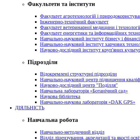
Факультети та інститути
Факультет агротехнологій і природокористув
Інженерно-технічний факультет
Факультет ветеринарної медицини і технологі
Факультет енергетики та інформаційних техно
Навчально-науковий інститут бізнесу і фінансі
Навчально-науковий інститут харчових техно
Науково-дослідний інститут круп'яних культур
Підрозділи
Відокремлені структурні підрозділи
Навчально-науковий центр підвищення кваліфі
Науково-дослідний центр "Поділля"
Навчальна лабораторія «Ботанічний сад»
Наукова бібліотека
Навчально-наукова лабораторія «DAK GPS»
ДІЯЛЬНІСТЬ
Навчальна робота
Навчально-методичний відділ
Відділ ліцензування, акредитації та якості осві