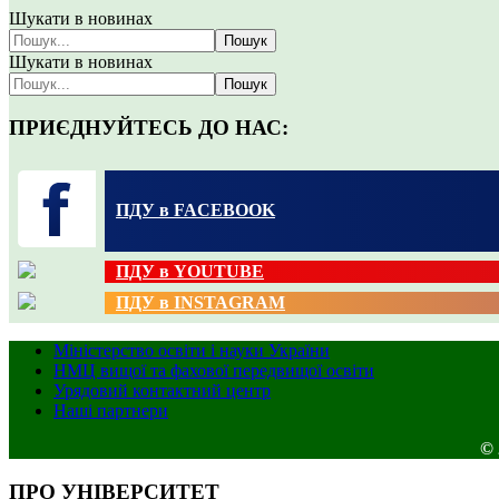
Шукати в новинах
Пошук
Шукати в новинах
Пошук
ПРИЄДНУЙТЕСЬ ДО НАС:
ПДУ в FACEBOOK
ПДУ в YOUTUBE
ПДУ в INSTAGRAM
Міністерство освіти і науки України
НМЦ вищої та фахової передвищої освіти
Урядовий контактний центр
Наші партнери
© 
ПРО УНІВЕРСИТЕТ