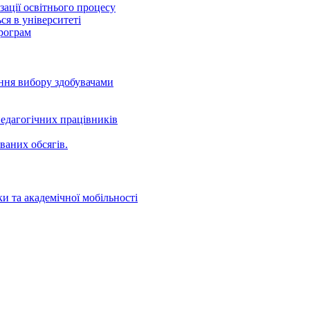
ації освітнього процесу
ся в університеті
програм
ення вибору здобувачами
едагогічних працівників
ваних oбсягів.
и та академічної мобільності