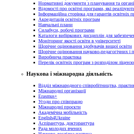
Нормативні документи з планування та організ
Відомості про освітні програми, які реалізують
Інформаційна сторінка для гарантів освітніх 
Акредитація освітніх програм
Навчальні плани
Силабуси, робочі програми
Каталоги вибіркових дисциплін для забезпеч
Моніторинг якості освіти в університеті
Щорічне оцінювання здобувачів вищої освіти
Щорічне оцінювання науково-педагогічних і п
Виробнича практика
Перелік освітніх програм з розподілoм ліцензo
Наукова і міжнародна діяльність
Відділ міжнародного співробітництва, практик
Міжнародні організації
Erasmus+
Угоди про співпрацю
Міжнародні проєкти
Академічна мобільність
English4Ukraine
Аспірантура, докторантура
Рада молодих вчених
Науково-дослідна частина