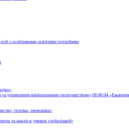
 осіб з особливими освітніми потребами
і
ицтво»
ка та управління національним господарством» 08.00.04 «Економі
рство, техніка, економіка»
роль та аналіз в умовах глобалізації»