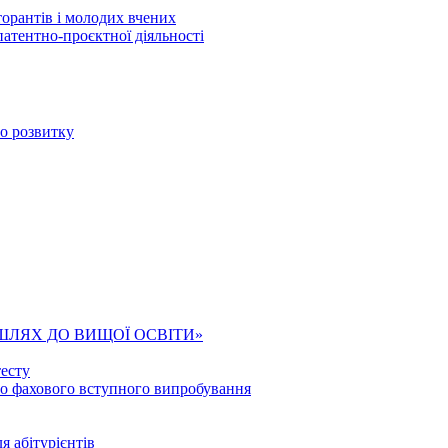
торантів і молодих вчених
патентно-проєктної діяльності
го розвитку
ШЛЯХ ДО ВИЩОЇ ОСВІТИ»
есту
го фахового вступного випробування
я абітурієнтів