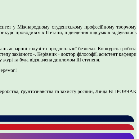
тет у Міжнародному студентському професійному творчому
онкурс проводився в II етапи, підведення підсумків відбувались
ь аграрної галузі та продовольчої безпеки. Конкурсна робота
епу західного». Керівник - доктор філософії, асистент кафедри
журі та була відзначена дипломом ІІІ ступеня.
перемог!
леробства, ґрунтознавства та захисту рослин, Лінда ВІТРОВЧАК