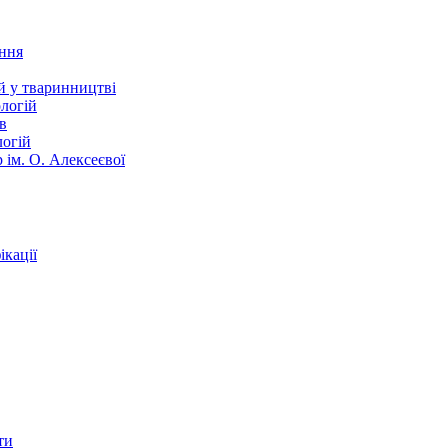
ання
й у тваринництві
логій
в
логій
 ім. О. Алексеєвої
кації
ти