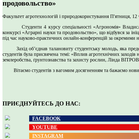
продовольство»
Факультет агротехнологій і природокористування
П'ятниця, 12
Студенти 4 курсу спеціальності «Агрономія» Владислав 
конкурсі «Аграрні науки та продовольство», що відбувся за іні
під час науково-практичних онлайн-конференцій за окремими на
Захід об’єднав талановиту студентську молодь, яка представ
студентів була присвячена темі: «Вплив агротехнічних заходів
землеробства, ґрунтознавства та захисту рослин, Лінда ВІТРОВ
Вітаємо студентів з вагомим досягненням та бажаємо нових з
ПРИЄДНУЙТЕСЬ ДО НАС:
FACEBOOK
YOUTUBE
INSTAGRAM