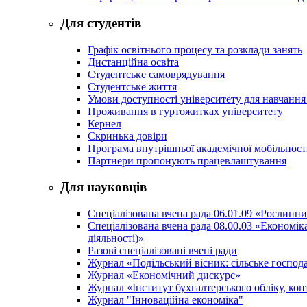
Для студентів
Графік освітнього процесу та розклади занять
Дистанційна освіта
Студентське самоврядування
Студентське життя
Умови доступності університету для навчання
Проживання в гуртожитках університету
Кернел
Скринька довіри
Програма внутрішньої академічної мобільност
Партнери пропонують працевлаштування
Для науковців
Спеціалізована вчена рада 06.01.09 «Рослинн
Спеціалізована вчена рада 08.00.03 «Економі
діяльності)»
Разові спеціалізовані вчені ради
Журнал «Подільський вісник: сільське господа
Журнал «Економічний дискурс»
Журнал «Інститут бухгалтерського обліку, конт
Журнал "Інноваційна економіка"