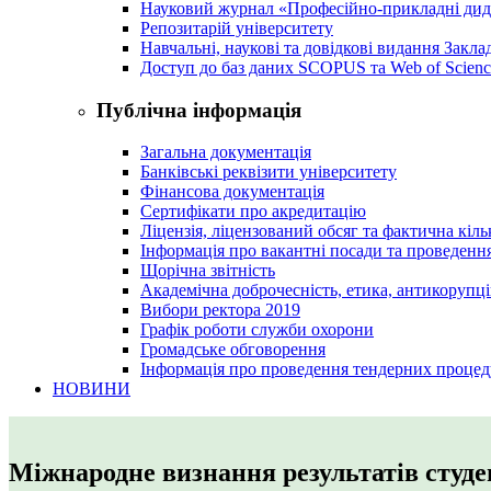
Науковий журнал «Професійно-прикладні ди
Репозитарій університету
Навчальні, наукові та довідкові видання Закл
Доступ до баз даних SCOPUS та Web of Scienc
Публічна інформація
Загальна документація
Банківські реквізити університету
Фінансова документація
Сертифікати про акредитацію
Ліцензія, ліцензований обсяг та фактична кіль
Інформація про вакантні посади та проведенн
Щорічна звітність
Академічна доброчесність, етика, антикорупці
Вибори ректора 2019
Графік роботи служби охорони
Громадське обговорення
Інформація про проведення тендерних процед
НОВИНИ
Міжнародне визнання результатів студен