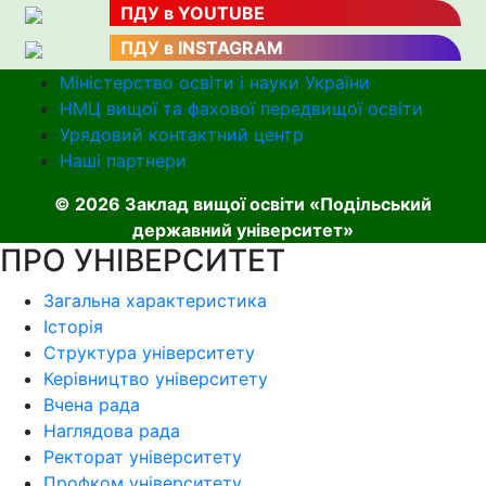
ПДУ в YOUTUBE
ПДУ в INSTAGRAM
Міністерство освіти і науки України
НМЦ вищої та фахової передвищої освіти
Урядовий контактний центр
Наші партнери
© 2026 Заклад вищої освіти «Подільський
державний університет»
ПРО УНІВЕРСИТЕТ
Загальна характеристика
Історія
Структура університету
Керівництво університету
Вчена рада
Наглядова рада
Ректорат університету
Профком університету