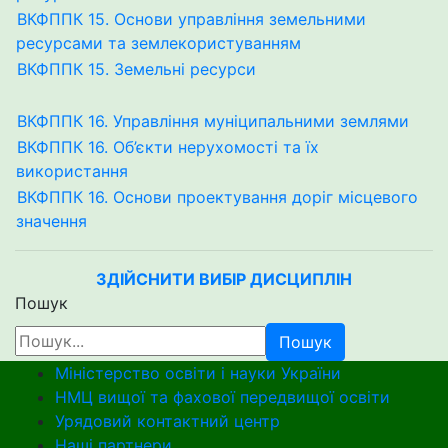
ВКФППК 15. Основи управління земельними
ресурсами та землекористуванням
ВКФППК 15. Земельні ресурси
ВКФППК 16. Управління муніципальними землями
ВКФППК 16. Об’єкти нерухомості та їх
використання
ВКФППК 16. Основи проектування доріг місцевого
значення
ЗДІЙСНИТИ ВИБІР ДИСЦИПЛІН
Пошук
Пошук
Міністерство освіти і науки України
НМЦ вищої та фахової передвищої освіти
Урядовий контактний центр
Наші партнери