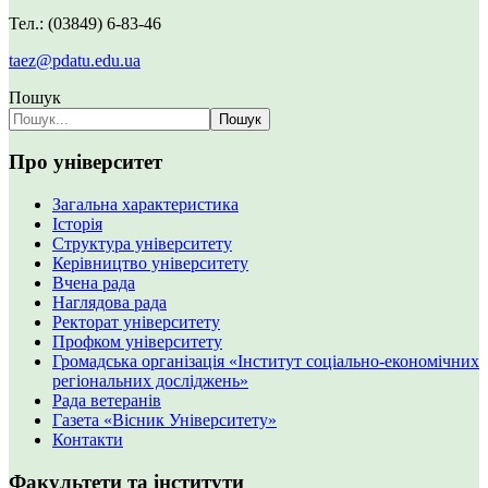
Тел.: (03849) 6-83-46
taez@pdatu.edu.ua
Пошук
Пошук
Про університет
Загальна характеристика
Історія
Структура університету
Керівництво університету
Вчена рада
Наглядова рада
Ректорат університету
Профком університету
Громадська організація «Інститут соціально-економічних
регіональних досліджень»
Рада ветеранів
Газета «Вісник Університету»
Контакти
Факультети та інститути