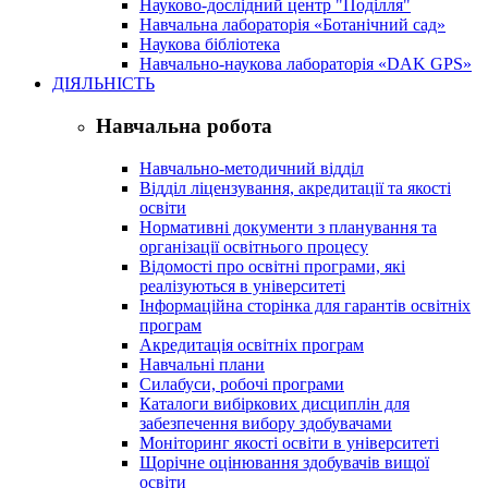
Науково-дослідний центр "Поділля"
Навчальна лабораторія «Ботанічний сад»
Наукова бібліотека
Навчально-наукова лабораторія «DAK GPS»
ДІЯЛЬНІСТЬ
Навчальна робота
Навчально-методичний відділ
Відділ ліцензування, акредитації та якості
освіти
Нормативні документи з планування та
організації освітнього процесу
Відомості про освітні програми, які
реалізуються в університеті
Інформаційна сторінка для гарантів освітніх
програм
Акредитація освітніх програм
Навчальні плани
Силабуси, робочі програми
Каталоги вибіркових дисциплін для
забезпечення вибору здобувачами
Моніторинг якості освіти в університеті
Щорічне оцінювання здобувачів вищої
освіти