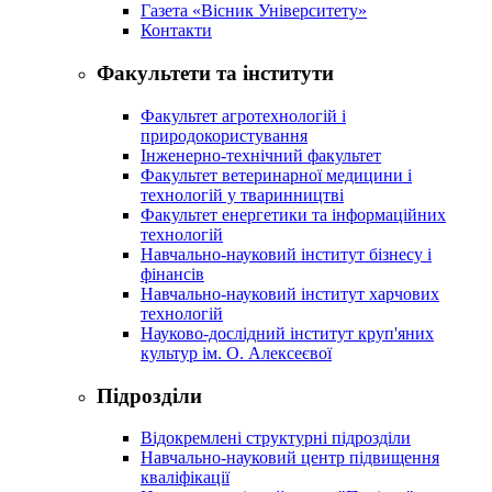
Газета «Вісник Університету»
Контакти
Факультети та інститути
Факультет агротехнологій і
природокористування
Інженерно-технічний факультет
Факультет ветеринарної медицини і
технологій у тваринництві
Факультет енергетики та інформаційних
технологій
Навчально-науковий інститут бізнесу і
фінансів
Навчально-науковий інститут харчових
технологій
Науково-дослідний інститут круп'яних
культур ім. О. Алексеєвої
Підрозділи
Відокремлені структурні підрозділи
Навчально-науковий центр підвищення
кваліфікації