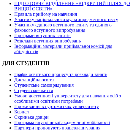
ПІДГОТОВЧЕ ВІДДІЛЕННЯ «ВІДКРИТИЙ ШЛЯХ ДО
ВИЩОЇ ОСВІТИ»
Правила прийому на навчання
Учаснику національного мультипредметного тесту
Учаснику єдиного вступного іспиту та єдиного
фахового вступного випробування
Програми вступних іспитів
Розклади вступних випробувань
Інформаційні матеріали приймальної комісії для
абітурієнтів
ДЛЯ СТУДЕНТІВ
Графік освітнього процесу та розклади занять
Дистанційна освіта
Студентське самоврядування
Студентське життя
Умови доступності університету для навчання осіб з
особливими освітніми потребами
Проживання в гуртожитках університету
Кернел
Скринька довіри
Програма внутрішньої академічної мобільності
Партнери пропонують працевлаштування