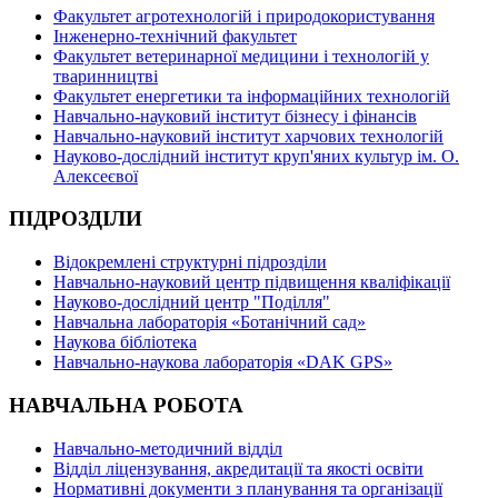
Факультет агротехнологій і природокористування
Інженерно-технічний факультет
Факультет ветеринарної медицини і технологій у
тваринництві
Факультет енергетики та інформаційних технологій
Навчально-науковий інститут бізнесу і фінансів
Навчально-науковий інститут харчових технологій
Науково-дослідний інститут круп'яних культур ім. О.
Алексеєвої
ПІДРОЗДІЛИ
Відокремлені структурні підрозділи
Навчально-науковий центр підвищення кваліфікації
Науково-дослідний центр "Поділля"
Навчальна лабораторія «Ботанічний сад»
Наукова бібліотека
Навчально-наукова лабораторія «DAK GPS»
НАВЧАЛЬНА РОБОТА
Навчально-методичний відділ
Відділ ліцензування, акредитації та якості освіти
Нормативні документи з планування та організації