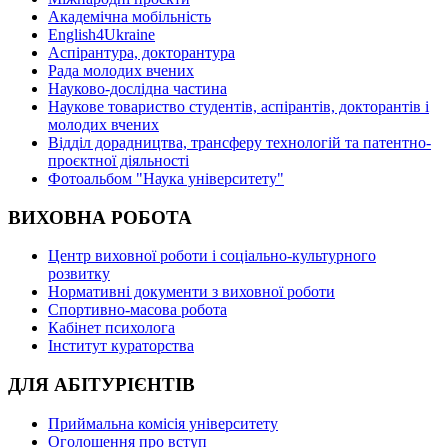
Академічна мобільність
English4Ukraine
Аспірантура, докторантура
Рада молодих вчених
Науково-дослідна частина
Наукове товариство студентів, аспірантів, докторантів і
молодих вчених
Відділ дорадництва, трансферу технологій та патентно-
проєктної діяльності
Фотоальбом "Наука університету"
ВИХОВНА РОБОТА
Центр виховної роботи і соціально-культурного
розвитку
Нормативні документи з виховної роботи
Спортивно-масова робота
Кабінет психолога
Інститут кураторства
ДЛЯ АБІТУРІЄНТІВ
Приймальна комісія університету
Оголошення про вступ