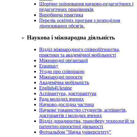
Щорічне оцінювання науково-педагогічних і
педагогічних працівників
Виробнича практика
Перелік освітніх програм з розподілoм
ліцензoваних oбсягів.
Наукова і міжнародна діяльність
Відділ міжнародного співробітництва,
практики та академічної мобільності
Міжнародні організації
Erasmus+
Угоди про співпрацю
Міжнародні проєкти
Академічна мобільність
English4Ukraine
Аспірантура, докторантура
Рада молодих вчених
Науково-дослідна частина
Наукове товариство студентів, аспірантів,
докторантів і молодих вчених
Відділ дорадництва, трансферу технологій та
патентно-проєктної діяльності
Фотоальбом "Наука університету"