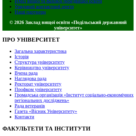
НМЦ вищої та фахової передвищої освіти
Урядовий контактний центр
Наші партнери
© 2026 Заклад вищої освіти «Подільський державний
університет»
ПРО УНІВЕРСИТЕТ
Загальна характеристика
Історія
Структура університету
Керівництво університету
Вчена рада
Наглядова рада
Ректорат університету
Профком університету
Громадська організація «Інститут соціально-економічних
регіональних досліджень»
Рада ветеранів
Газета «Вісник Університету»
Контакти
ФАКУЛЬТЕТИ ТА ІНСТИТУТИ