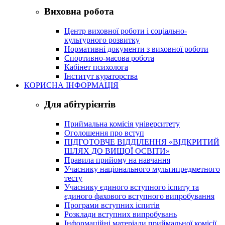
Виховна робота
Центр виховної роботи і соціально-
культурного розвитку
Нормативні документи з виховної роботи
Спортивно-масова робота
Кабінет психолога
Інститут кураторства
КОРИСНА ІНФОРМАЦІЯ
Для абітурієнтів
Приймальна комісія університету
Оголошення про вступ
ПІДГОТОВЧЕ ВІДДІЛЕННЯ «ВІДКРИТИЙ
ШЛЯХ ДО ВИЩОЇ ОСВІТИ»
Правила прийому на навчання
Учаснику національного мультипредметного
тесту
Учаснику єдиного вступного іспиту та
єдиного фахового вступного випробування
Програми вступних іспитів
Розклади вступних випробувань
Інформаційні матеріали приймальної комісії