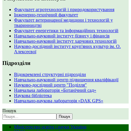
Факультет агротехнологій і природокористування
Інженерно-технічний факультет
Факультет ветеринарної медицини і технологій у
тваринництві
Факультет енергетики та інформаційних технологій
Навчально-науковий інститут бізнесу і фінансів
Навчально-науковий інститут харчових технологій
Науково-дослідний інститут круп'яних культур ім. О.
Алексеєвої
Підрозділи
Відокремлені структурні підрозділи
Навчально-науковий центр підвищення кваліфікації
Науково-дослідний центр "Поділля"
Навчальна лабораторія «Ботанічний сад»
Наукова бібліотека
Навчально-наукова лабораторія «DAK GPS»
Пошук
Пошук
Міністерство освіти і науки України