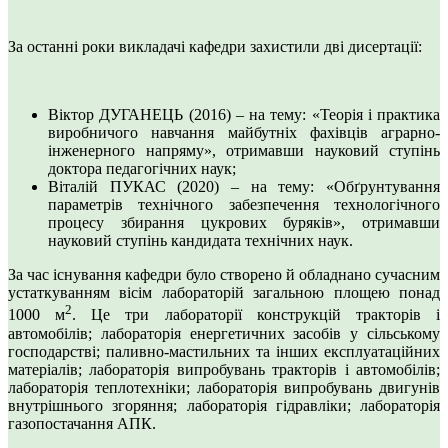
За останні роки викладачі кафедри захистили дві дисертації:
Віктор ДУГАНЕЦЬ (2016) – на тему: «Теорія і практика
виробничого навчання майбутніх фахівців аграрно-
інженерного напряму», отримавши науковий ступінь
доктора педагогічних наук;
Віталій ПУКАС (2020) – на тему: «Обґрунтування
параметрів технічного забезпечення технологічного
процесу збирання цукрових буряків», отримавши
науковий ступінь кандидата технічних наук.
За час існування кафедри було створено й обладнано сучасним
устаткуванням вісім лабораторій загальною площею понад
2
1000 м
. Це три лабораторії конструкцій тракторів і
автомобілів; лабораторія енергетичних засобів у сільському
господарстві; паливно-мастильних та інших експлуатаційних
матеріалів; лабораторія випробувань тракторів і автомобілів;
лабораторія теплотехніки; лабораторія випробувань двигунів
внутрішнього згоряння; лабораторія гідравліки; лабораторія
газопостачання АПК.