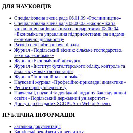
ДЛЯ НАУКОВЦІВ
Спеціалізована вчена рада 06.01.09 «Рослинництво»
Спеціалізована вчена рада 08.00.03 «Економіка та
управління національним господарством» 08.00.04
«Економіка та управління підприємствами (за видами
економічної діяльності)»
Разові спеціалізовані вчені ради
Журнал «Подільський вісник: сільське господарство,
техніка, економіка»
Журнал «Економічний дискурс»
Журнал «Інститут бухгалтерського обліку, контроль та
аналіз в умовах глобалізації»
Журнал "Інноваційна економіка"
Науковий журнал «Професійно-прикладні дидактики»
Репозитарій університету
Навчальні, наукові та довідкові видання Закладу вищої
освіти «Подільський державний університет»
Доступ до баз даних SCOPUS та Web of Science
ПУБЛІЧНА ІНФОРМАЦІЯ
Загальна документація
Банківські реквізити університету