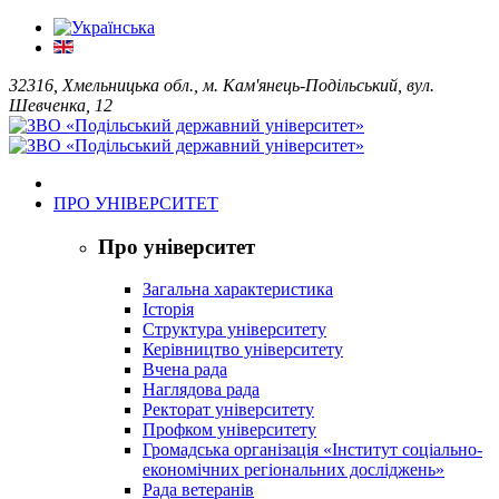
32316, Хмельницька обл., м. Кам'янець-Подільський, вул.
Шевченка, 12
ПРО УНІВЕРСИТЕТ
Про університет
Загальна характеристика
Історія
Структура університету
Керівництво університету
Вчена рада
Наглядова рада
Ректорат університету
Профком університету
Громадська організація «Інститут соціально-
економічних регіональних досліджень»
Рада ветеранів