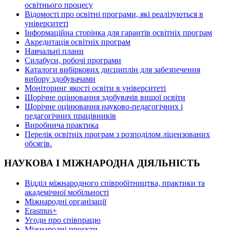
освітнього процесу
Відомості про освітні програми, які реалізуються в
університеті
Інформаційна сторінка для гарантів освітніх програм
Акредитація освітніх програм
Навчальні плани
Силабуси, робочі програми
Каталоги вибіркових дисциплін для забезпечення
вибору здобувачами
Моніторинг якості освіти в університеті
Щорічне оцінювання здобувачів вищої освіти
Щорічне оцінювання науково-педагогічних і
педагогічних працівників
Виробнича практика
Перелік освітніх програм з розподілoм ліцензoваних
oбсягів.
НАУКОВА І МІЖНАРОДНА ДІЯЛЬНІСТЬ
Відділ міжнародного співробітництва, практики та
академічної мобільності
Міжнародні організації
Erasmus+
Угоди про співпрацю
Міжнародні проєкти