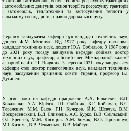
тракторів і автомобілів, основ теорії та розрахунку тракторних
і автомобільних двигунів, основ теорії та розрахунку тракторів
і автомобілів, теплотехніки та застосування теплоти у
сільському господарстві, правил дорожнього руху.
Першим завідувачем кафедри був кандидат технічних наук,
доцент Ф.М.
Музичук. Від 1977 року кафедру очолював
кандидат технічних наук, доцент Ю.А. Бобильов. З 1987 року
до 2021 року посаду завідувача кафедри обіймав доктор
технічних наук, професор, дійсний член Міжнародної академії
аграрної освіти І.І. Водяник. З вересня 2021 року завідувачем
кафедри став доктор педагогічних наук, кандидат технічних
наук, заслужений працівник освіти України, професор В.І.
Дуганець.
У різні роки на кафедрі працювали А.А. Більневіч, Є.П.
Коваленко, А.А.
Кірічек, І.П. Олійник, Б.Г. Койфман, В.С.
Таралевич, М.М. Баюк, Г.Н.
Кучеров, Й.К.
Шевчук, В.М.
Воскресенський, В.Д. Близнець, А.С. Бурко, В.В. Смільський,
О.І. Брензей, М.М. Клєвцов, А.М. Божок, В.О. Прокопчук,
М.І.
Кизима, В.В.
Чекменьов, В.В. Майсус.