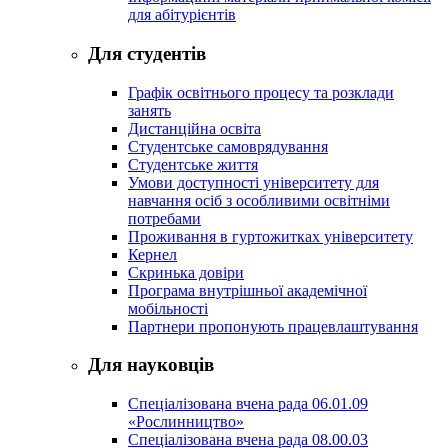
для абітурієнтів
Для студентів
Графік освітнього процесу та розклади
занять
Дистанційна освіта
Студентське самоврядування
Студентське життя
Умови доступності університету для
навчання осіб з особливими освітніми
потребами
Проживання в гуртожитках університету
Кернел
Скринька довіри
Програма внутрішньої академічної
мобільності
Партнери пропонують працевлаштування
Для науковців
Спеціалізована вчена рада 06.01.09
«Рослинництво»
Спеціалізована вчена рада 08.00.03