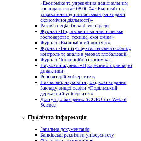
«Економіка та управління національним
господарством» 08.00.04 «Економіка та
управління підприємствами (за видами
економічної діяльності)»
Разові спеціалізовані вчені ради
Журнал «Подільський вісник: сільське
господарство, техніка, економіка»
Журнал «Економічний дискурс»
Журнал «Інститут бухгалтерського обліку,
контроль та аналіз в умовах глобалізації»
Журнал "Інноваційна економіка"
Науковий журнал «Професійно-прикладні
дидактики»
Репозитарій університету
Навчальні, наукові та довідкові видання
Закладу вищої освіти «Подільський
державний університет»
Доступ до баз даних SCOPUS та Web of
Science
Публічна інформація
Загальна документація
Банківські реквізити університету
Фінансова документація