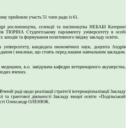
ому прийняли участь 51 член ради із 61.
рі рослинництва, селекції та насінництва НЕБАБІ Катерині
ргія ТЮРІНА Студентському парламенту університету в особі
 заходів та формування позитивного іміджу закладу освіти.
а університету, кандидата економічних наук, доцента Андрія
дання і виклики, що стоять перед нашим навчальним закладом.
ї медицини, в.о. завідувача кафедри ветеринарного акушерства,
лодих вчених.
ій раді щодо реалізації стратегії інтернаціоналізації Закладу
ї та грантової діяльності Закладу вищої освіти «Подільський
льності Олександр ОЛЕНЮК.