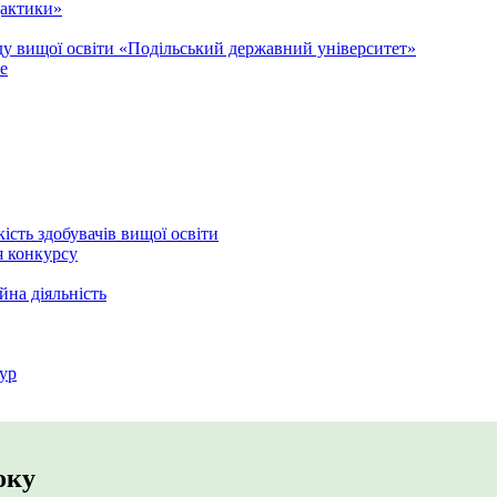
дактики»
аду вищої освіти «Подільський державний університет»
e
кість здобувачів вищої освіти
я конкурсу
йна діяльність
ур
оку