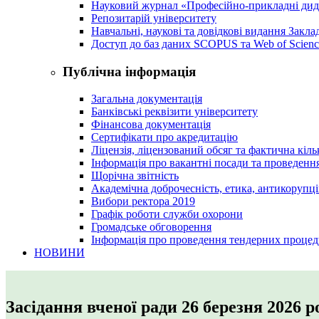
Науковий журнал «Професійно-прикладні ди
Репозитарій університету
Навчальні, наукові та довідкові видання Закл
Доступ до баз даних SCOPUS та Web of Scienc
Публічна інформація
Загальна документація
Банківські реквізити університету
Фінансова документація
Сертифікати про акредитацію
Ліцензія, ліцензований обсяг та фактична кіль
Інформація про вакантні посади та проведенн
Щорічна звітність
Академічна доброчесність, етика, антикорупці
Вибори ректора 2019
Графік роботи служби охорони
Громадське обговорення
Інформація про проведення тендерних процед
НОВИНИ
Засідання вченої ради 26 березня 2026 р