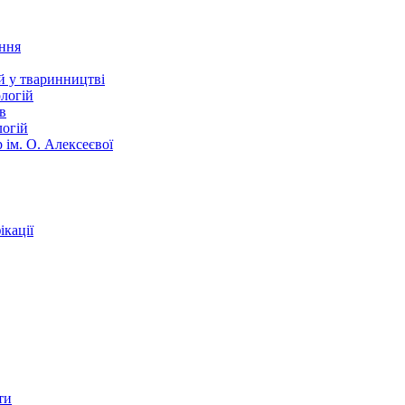
ання
й у тваринництві
логій
в
логій
 ім. О. Алексеєвої
кації
ти