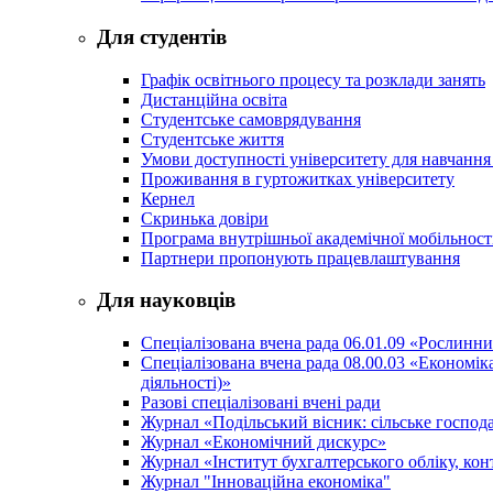
Для студентів
Графік освітнього процесу та розклади занять
Дистанційна освіта
Студентське самоврядування
Студентське життя
Умови доступності університету для навчання
Проживання в гуртожитках університету
Кернел
Скринька довіри
Програма внутрішньої академічної мобільност
Партнери пропонують працевлаштування
Для науковців
Спеціалізована вчена рада 06.01.09 «Рослинн
Спеціалізована вчена рада 08.00.03 «Економі
діяльності)»
Разові спеціалізовані вчені ради
Журнал «Подільський вісник: сільське господа
Журнал «Економічний дискурс»
Журнал «Інститут бухгалтерського обліку, конт
Журнал "Інноваційна економіка"