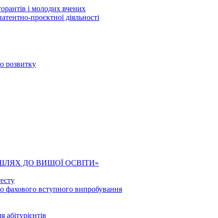
торантів і молодих вчених
патентно-проєктної діяльності
го розвитку
ШЛЯХ ДО ВИЩОЇ ОСВІТИ»
есту
го фахового вступного випробування
я абітурієнтів