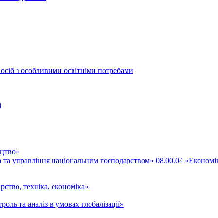
 осіб з особливими освітніми потребами
і
ицтво»
ка та управління національним господарством» 08.00.04 «Економі
рство, техніка, економіка»
роль та аналіз в умовах глобалізації»