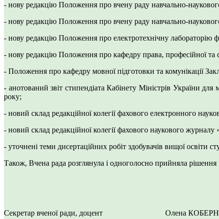
- нову редакцію Положення про вчену раду навчально-наукового
- нову редакцію Положення про вчену раду навчально-наукового
- нову редакцію Положення про електротехнічну лабораторію ф
- нову редакцію Положення про кафедру права, професійної та 
- Положення про кафедру мовної підготовки та комунікації Зак
- анотований звіт стипендіата Кабінету Міністрів України дл
року;
- новий склад редакційної колегії фахового електронного науков
- новий склад редакційної колегії фахового наукового журналу
- уточнені теми дисертаційних робіт здобувачів вищої освіти с
Також, Вчена рада розглянула і одноголосно прийняла рішення 
Секретар вченої ради, доцент Олена КОБЕР