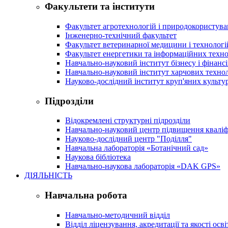
Факультети та інститути
Факультет агротехнологій і природокористув
Інженерно-технічний факультет
Факультет ветеринарної медицини і технологі
Факультет енергетики та інформаційних техно
Навчально-науковий інститут бізнесу і фінансі
Навчально-науковий інститут харчових техно
Науково-дослідний інститут круп'яних культур
Підрозділи
Відокремлені структурні підрозділи
Навчально-науковий центр підвищення кваліфі
Науково-дослідний центр "Поділля"
Навчальна лабораторія «Ботанічний сад»
Наукова бібліотека
Навчально-наукова лабораторія «DAK GPS»
ДІЯЛЬНІСТЬ
Навчальна робота
Навчально-методичний відділ
Відділ ліцензування, акредитації та якості осві