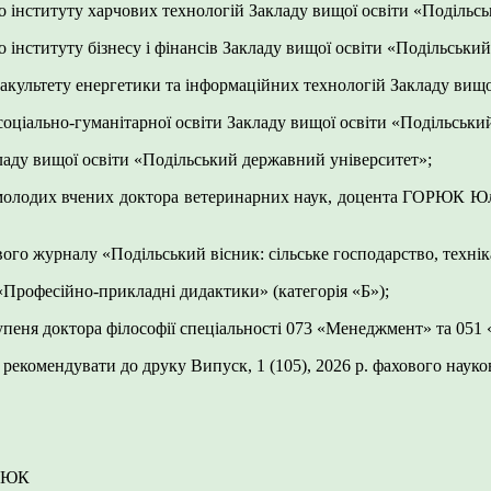
 інституту харчових технологій Закладу вищої освіти «Подільс
 інституту бізнесу і фінансів Закладу вищої освіти «Подільськи
акультету енергетики та інформаційних технологій Закладу вищоі
соціально-гуманітарної освіти Закладу вищої освіти «Подільськ
ладу вищої освіти «Подільський державний університет»;
я молодих вчених доктора ветеринарних наук, доцента ГОРЮК Юлії
ого журналу «Подільський вісник: сільське господарство, техніка
 «Професійно-прикладні дидактики» (категорія «Б»);
тупеня доктора філософії спеціальності 073 «Менеджмент» та 051
рекомендувати до друку Випуск, 1 (105), 2026 р. фахового наук
НЮК