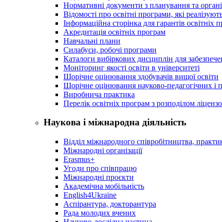
Нормативні документи з планування та організ
Відомості про освітні програми, які реалізують
Інформаційна сторінка для гарантів освітніх 
Акредитація освітніх програм
Навчальні плани
Силабуси, робочі програми
Каталоги вибіркових дисциплін для забезпеч
Моніторинг якості освіти в університеті
Щорічне оцінювання здобувачів вищої освіти
Щорічне оцінювання науково-педагогічних і п
Виробнича практика
Перелік освітніх програм з розподілoм ліцензo
Наукова і міжнародна діяльність
Відділ міжнародного співробітництва, практик
Міжнародні організації
Erasmus+
Угоди про співпрацю
Міжнародні проєкти
Академічна мобільність
English4Ukraine
Аспірантура, докторантура
Рада молодих вчених
Науково-дослідна частина