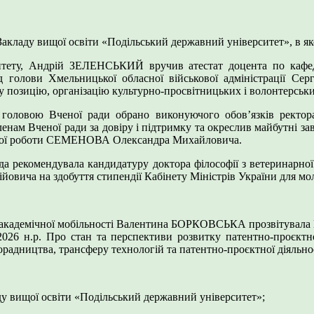
Закладу вищої освіти «Подільський державний університет», в як
рситету, Андрій ЗЕЛЕНСЬКИЙ вручив атестат доцента по кафед
ід голови Хмельницької обласної військової адміністрації Се
позицію, організацію культурно-просвітницьких і волонтерських
, головою Вченої ради обрано виконуючого обов’язків ректор
м Вченої ради за довіру і підтримку та окреслив майбутні зав
льної роботи СЕМЕНОВА Олександра Михайловича.
ада рекомендувала кандидатуру доктора філософії з ветеринарно
овича на здобуття стипендії Кабінету Міністрів України для мо
академічної мобільності Валентина БОРКОВСЬКА прозвітувала Вчен
026 н.р. Про стан та перспективи розвитку патентно-проєктно
 дорадництва, трансферу технологій та патентно-проєктної дія
у вищої освіти «Подільський державний університет»;