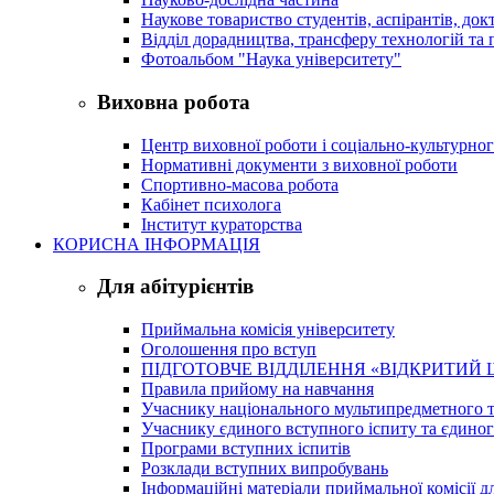
Наукове товариство студентів, аспірантів, док
Відділ дорадництва, трансферу технологій та 
Фотоальбом "Наука університету"
Виховна робота
Центр виховної роботи і соціально-культурно
Нормативні документи з виховної роботи
Спортивно-масова робота
Кабінет психолога
Інститут кураторства
КОРИСНА ІНФОРМАЦІЯ
Для абітурієнтів
Приймальна комісія університету
Оголошення про вступ
ПІДГОТОВЧЕ ВІДДІЛЕННЯ «ВІДКРИТИЙ 
Правила прийому на навчання
Учаснику національного мультипредметного т
Учаснику єдиного вступного іспиту та єдино
Програми вступних іспитів
Розклади вступних випробувань
Інформаційні матеріали приймальної комісії дл