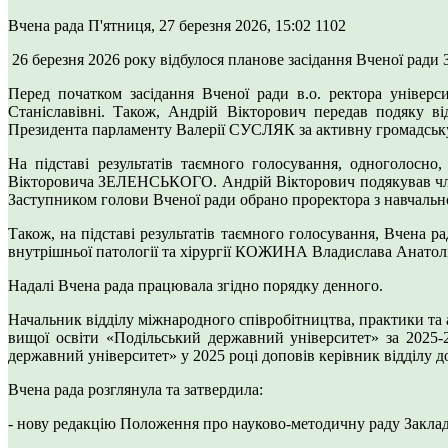
Вчена рада
П'ятниця, 27 березня 2026, 15:02
1102
26 березня 2026 року відбулося планове засідання Вченої ради 
Перед початком засідання Вченої ради в.о. ректора уніве
Станіславівні. Також, Андрій Вікторович передав подяку в
Президента парламенту Валерії СУСЛЯК за активну громадську 
На підставі результатів таємного голосування, одноголосно
Вікторовича ЗЕЛЕНСЬКОГО. Андрій Вікторович подякував члена
Заступником голови Вченої ради обрано проректора з навча
Також, на підставі результатів таємного голосування, Вчена р
внутрішньої патології та хірургії КОЖИНА Владислава Анатолій
Надалі Вчена рада працювала згідно порядку денного.
Начальник відділу міжнародного співробітництва, практики та 
вищої освіти «Подільський державний університет» за 2025-2
державний університет» у 2025 році доповів керівник відділу
Вчена рада розглянула та затвердила:
- нову редакцію Положення про науково-методичну раду Заклад