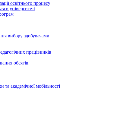
ації освітнього процесу
ся в університеті
програм
ення вибору здобувачами
едагогічних працівників
ваних oбсягів.
и та академічної мобільності