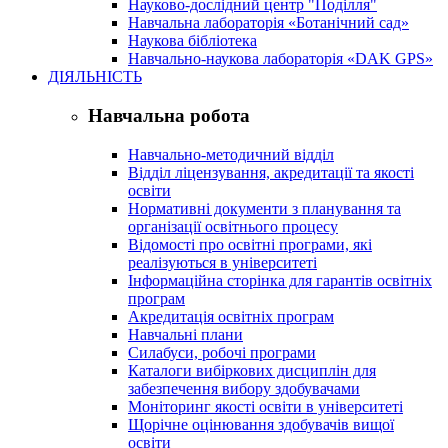
Науково-дослідний центр "Поділля"
Навчальна лабораторія «Ботанічний сад»
Наукова бібліотека
Навчально-наукова лабораторія «DAK GPS»
ДІЯЛЬНІСТЬ
Навчальна робота
Навчально-методичний відділ
Відділ ліцензування, акредитації та якості
освіти
Нормативні документи з планування та
організації освітнього процесу
Відомості про освітні програми, які
реалізуються в університеті
Інформаційна сторінка для гарантів освітніх
програм
Акредитація освітніх програм
Навчальні плани
Силабуси, робочі програми
Каталоги вибіркових дисциплін для
забезпечення вибору здобувачами
Моніторинг якості освіти в університеті
Щорічне оцінювання здобувачів вищої
освіти