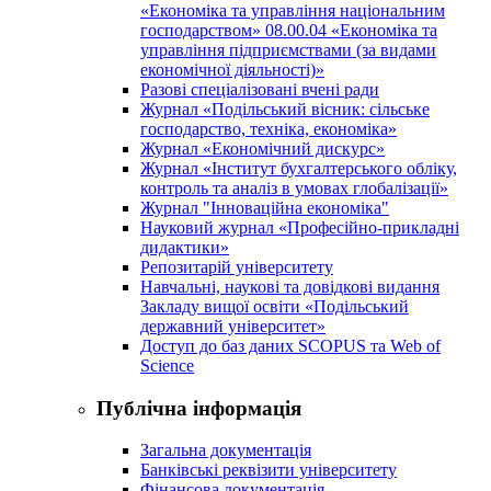
«Економіка та управління національним
господарством» 08.00.04 «Економіка та
управління підприємствами (за видами
економічної діяльності)»
Разові спеціалізовані вчені ради
Журнал «Подільський вісник: сільське
господарство, техніка, економіка»
Журнал «Економічний дискурс»
Журнал «Інститут бухгалтерського обліку,
контроль та аналіз в умовах глобалізації»
Журнал "Інноваційна економіка"
Науковий журнал «Професійно-прикладні
дидактики»
Репозитарій університету
Навчальні, наукові та довідкові видання
Закладу вищої освіти «Подільський
державний університет»
Доступ до баз даних SCOPUS та Web of
Science
Публічна інформація
Загальна документація
Банківські реквізити університету
Фінансова документація