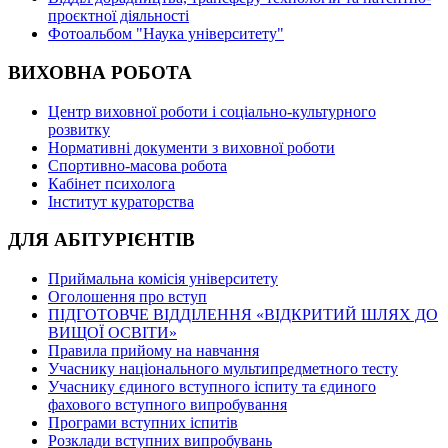
проєктної діяльності
Фотоальбом "Наука університету"
ВИХОВНА РОБОТА
Центр виховної роботи і соціально-культурного
розвитку
Нормативні документи з виховної роботи
Спортивно-масова робота
Кабінет психолога
Інститут кураторства
ДЛЯ АБІТУРІЄНТІВ
Приймальна комісія університету
Оголошення про вступ
ПІДГОТОВЧЕ ВІДДІЛЕННЯ «ВІДКРИТИЙ ШЛЯХ ДО
ВИЩОЇ ОСВІТИ»
Правила прийому на навчання
Учаснику національного мультипредметного тесту
Учаснику єдиного вступного іспиту та єдиного
фахового вступного випробування
Програми вступних іспитів
Розклади вступних випробувань