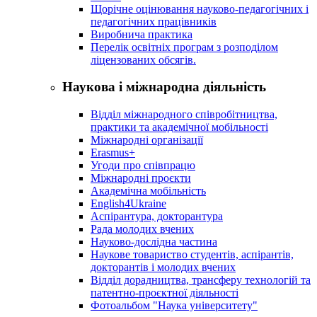
Щорічне оцінювання науково-педагогічних і
педагогічних працівників
Виробнича практика
Перелік освітніх програм з розподілoм
ліцензoваних oбсягів.
Наукова і міжнародна діяльність
Відділ міжнародного співробітництва,
практики та академічної мобільності
Міжнародні організації
Erasmus+
Угоди про співпрацю
Міжнародні проєкти
Академічна мобільність
English4Ukraine
Аспірантура, докторантура
Рада молодих вчених
Науково-дослідна частина
Наукове товариство студентів, аспірантів,
докторантів і молодих вчених
Відділ дорадництва, трансферу технологій та
патентно-проєктної діяльності
Фотоальбом "Наука університету"