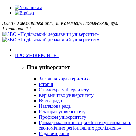
32316, Хмельницька обл., м. Кам'янець-Подільський, вул.
Шевченка, 12
ПРО УНІВЕРСИТЕТ
Про університет
Загальна характеристика
Історія
Структура університету
Керівництво університету
Вчена рада
Наглядова рада
Ректорат університету
Профком університету
Громадська організація «Інститут соціально-
економічних регіональних досліджень»
Рада ветеранів