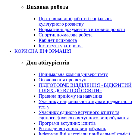
Виховна робота
Центр виховної роботи і соціально-
культурного розвитку
Нормативні документи з виховної роботи
Спортивно-масова робота
Кабінет психолога
Інститут кураторства
КОРИСНА ІНФОРМАЦІЯ
Для абітурієнтів
Приймальна комісія університету
Оголошення про вступ
ПІДГОТОВЧЕ ВІДДІЛЕННЯ «ВІДКРИТИЙ
ШЛЯХ ДО ВИЩОЇ ОСВІТИ»
Правила прийому на навчання
Учаснику національного мультипредметного
тесту
Учаснику єдиного вступного іспиту та
єдиного фахового вступного випробування
Програми вступних іспитів
Розклади вступних випробувань
Інформаційні матеріали приймальної комісії