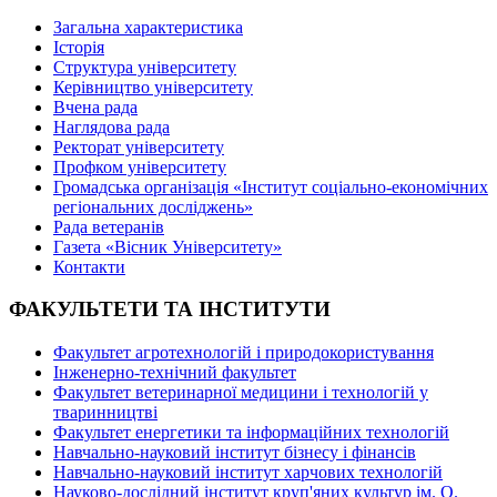
Загальна характеристика
Історія
Структура університету
Керівництво університету
Вчена рада
Наглядова рада
Ректорат університету
Профком університету
Громадська організація «Інститут соціально-економічних
регіональних досліджень»
Рада ветеранів
Газета «Вісник Університету»
Контакти
ФАКУЛЬТЕТИ ТА ІНСТИТУТИ
Факультет агротехнологій і природокористування
Інженерно-технічний факультет
Факультет ветеринарної медицини і технологій у
тваринництві
Факультет енергетики та інформаційних технологій
Навчально-науковий інститут бізнесу і фінансів
Навчально-науковий інститут харчових технологій
Науково-дослідний інститут круп'яних культур ім. О.