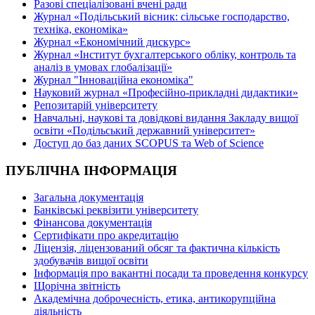
Разові спеціалізовані вчені ради
Журнал «Подільський вісник: сільське господарство,
техніка, економіка»
Журнал «Економічний дискурс»
Журнал «Інститут бухгалтерського обліку, контроль та
аналіз в умовах глобалізації»
Журнал "Інноваційна економіка"
Науковий журнал «Професійно-прикладні дидактики»
Репозитарій університету
Навчальні, наукові та довідкові видання Закладу вищої
освіти «Подільський державний університет»
Доступ до баз даних SCOPUS та Web of Science
ПУБЛІЧНА ІНФОРМАЦІЯ
Загальна документація
Банківські реквізити університету
Фінансова документація
Сертифікати про акредитацію
Ліцензія, ліцензований обсяг та фактична кількість
здобувачів вищої освіти
Інформація про вакантні посади та проведення конкурсу
Щорічна звітність
Академічна доброчесність, етика, антикорупційна
діяльність