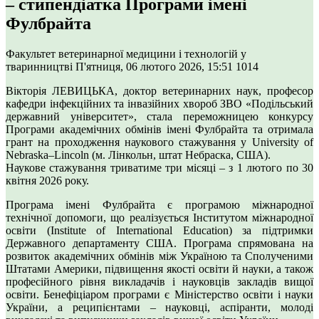
– стипендіатка Програми імені
Фулбрайта
Факультет ветеринарної медицини і технологій у
тваринництві
П'ятниця, 06 лютого 2026, 15:51
1014
Вікторія ЛЕВИЦЬКА, доктор ветеринарних наук, професор
кафедри інфекційних та інвазійних хвороб ЗВО «Подільський
державний університет», стала переможницею конкурсу
Програми академічних обмінів імені Фулбрайта та отримала
грант на проходження наукового стажування у University of
Nebraska–Lincoln (м. Лінкольн, штат Небраска, США).
Наукове стажування триватиме три місяці – з 1 лютого по 30
квітня 2026 року.
Програма імені Фулбрайта є програмою міжнародної
технічної допомоги, що реалізується Інститутом міжнародної
освіти (Institute of International Education) за підтримки
Державного департаменту США. Програма спрямована на
розвиток академічних обмінів між Україною та Сполученими
Штатами Америки, підвищення якості освіти й науки, а також
професійного рівня викладачів і науковців закладів вищої
освіти. Бенефіціаром програми є Міністерство освіти і науки
України, а реципієнтами – науковці, аспіранти, молоді