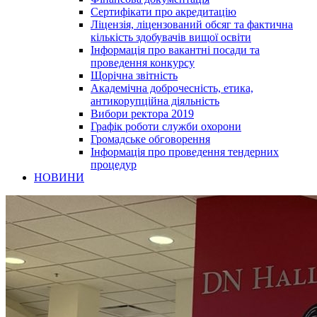
Сертифікати про акредитацію
Ліцензія, ліцензований обсяг та фактична
кількість здобувачів вищої освіти
Інформація про вакантні посади та
проведення конкурсу
Щорічна звітність
Академічна доброчесність, етика,
антикорупційна діяльність
Вибори ректора 2019
Графік роботи служби охорони
Громадське обговорення
Інформація про проведення тендерних
процедур
НОВИНИ