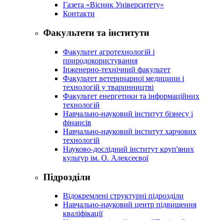
Газета «Вісник Університету»
Контакти
Факультети та інститути
Факультет агротехнологій і
природокористування
Інженерно-технічний факультет
Факультет ветеринарної медицини і
технологій у тваринництві
Факультет енергетики та інформаційних
технологій
Навчально-науковий інститут бізнесу і
фінансів
Навчально-науковий інститут харчових
технологій
Науково-дослідний інститут круп'яних
культур ім. О. Алексеєвої
Підрозділи
Відокремлені структурні підрозділи
Навчально-науковий центр підвищення
кваліфікації