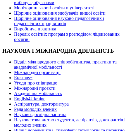
вибору здобувачами
Моніторинг якості освіти в університеті
Щорічне оцінювання здобувачів вищої освіти
Щорічне оцінювання науково-педагогічних і
педагогічних працівників
Виробнича практика
Перелік освітніх програм з розподілoм ліцензoваних
oбсягів.
НАУКОВА І МІЖНАРОДНА ДІЯЛЬНІСТЬ
Відділ міжнародного співробітництва, практики та
академічної мобільності
Міжнародні організації
Erasmus+
Угоди про співпрацю
Міжнародні проєкти
Академічна мобільність
English4Ukraine
Аспірантура, докторантура
Рада молодих вчених
Науково-дослідна частина
Наукове товариство студентів, аспірантів, докторантів і
молодих вчених
Відділ дорадництва, трансферу технологій та патентно-