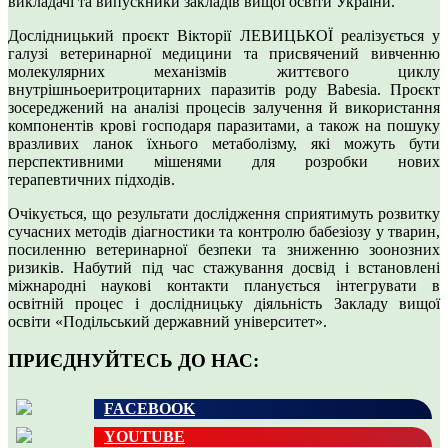
викладачі та випускники закладів вищої освіти України.
Дослідницький проєкт Вікторії ЛЕВИЦЬКОЇ реалізується у
галузі ветеринарної медицини та присвячений вивченню
молекулярних механізмів життєвого циклу
внутрішньоеритроцитарних паразитів роду Babesia. Проєкт
зосереджений на аналізі процесів залучення й використання
компонентів крові господаря паразитами, а також на пошуку
вразливих ланок їхнього метаболізму, які можуть бути
перспективними мішенями для розробки нових
терапевтичних підходів.
Очікується, що результати дослідження сприятимуть розвитку
сучасних методів діагностики та контролю бабезіозу у тварин,
посиленню ветеринарної безпеки та зниженню зоонозних
ризиків. Набутий під час стажування досвід і встановлені
міжнародні наукові контакти планується інтегрувати в
освітній процес і дослідницьку діяльність Закладу вищої
освіти «Подільський державний університет».
ПРИЄДНУЙТЕСЬ ДО НАС:
FACEBOOK
YOUTUBE