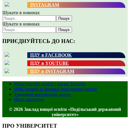
INSTAGRAM
Шукати в новинах
Пошук
Шукати в новинах
Пошук
ПРИЄДНУЙТЕСЬ ДО НАС:
ПДУ в FACEBOOK
ПДУ в YOUTUBE
ПДУ в INSTAGRAM
Міністерство освіти і науки України
НМЦ вищої та фахової передвищої освіти
Урядовий контактний центр
Наші партнери
© 2026 Заклад вищої освіти «Подільський державний
університет»
ПРО УНІВЕРСИТЕТ