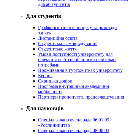
для абітурієнтів
Для студентів
Графік освітнього процесу та розклади
занять
Дистанційна освіта
Студентське самоврядування
Студентське життя
Умови доступності університету для
навчання осіб з особливими освітніми
потребами
Проживання в гуртожитках університету
Кернел
Скринька довіри
Програма внутрішньої академічної
мобільності
Партнери пропонують працевлаштування
Для науковців
Спеціалізована вчена рада 06.01.09
«Рослинництво»
Спеціалізована вчена рада 08.00.03