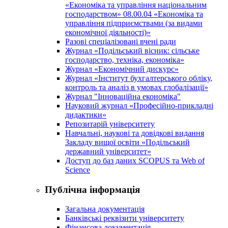
«Економіка та управління національним
господарством» 08.00.04 «Економіка та
управління підприємствами (за видами
економічної діяльності)»
Разові спеціалізовані вчені ради
Журнал «Подільський вісник: сільське
господарство, техніка, економіка»
Журнал «Економічний дискурс»
Журнал «Інститут бухгалтерського обліку,
контроль та аналіз в умовах глобалізації»
Журнал "Інноваційна економіка"
Науковий журнал «Професійно-прикладні
дидактики»
Репозитарій університету
Навчальні, наукові та довідкові видання
Закладу вищої освіти «Подільський
державний університет»
Доступ до баз даних SCOPUS та Web of
Science
Публічна інформація
Загальна документація
Банківські реквізити університету
Фінансова документація