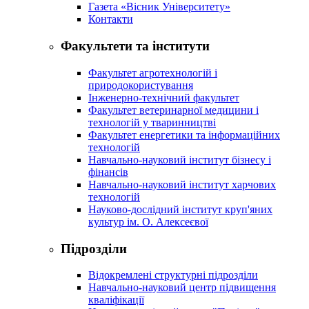
Газета «Вісник Університету»
Контакти
Факультети та інститути
Факультет агротехнологій і
природокористування
Інженерно-технічний факультет
Факультет ветеринарної медицини і
технологій у тваринництві
Факультет енергетики та інформаційних
технологій
Навчально-науковий інститут бізнесу і
фінансів
Навчально-науковий інститут харчових
технологій
Науково-дослідний інститут круп'яних
культур ім. О. Алексеєвої
Підрозділи
Відокремлені структурні підрозділи
Навчально-науковий центр підвищення
кваліфікації