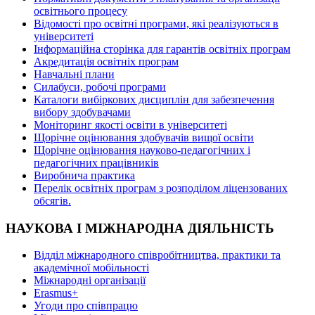
освітнього процесу
Відомості про освітні програми, які реалізуються в
університеті
Інформаційна сторінка для гарантів освітніх програм
Акредитація освітніх програм
Навчальні плани
Силабуси, робочі програми
Каталоги вибіркових дисциплін для забезпечення
вибору здобувачами
Моніторинг якості освіти в університеті
Щорічне оцінювання здобувачів вищої освіти
Щорічне оцінювання науково-педагогічних і
педагогічних працівників
Виробнича практика
Перелік освітніх програм з розподілoм ліцензoваних
oбсягів.
НАУКОВА І МІЖНАРОДНА ДІЯЛЬНІСТЬ
Відділ міжнародного співробітництва, практики та
академічної мобільності
Міжнародні організації
Erasmus+
Угоди про співпрацю