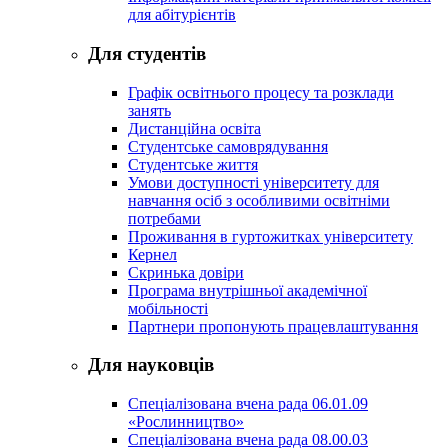
для абітурієнтів
Для студентів
Графік освітнього процесу та розклади
занять
Дистанційна освіта
Студентське самоврядування
Студентське життя
Умови доступності університету для
навчання осіб з особливими освітніми
потребами
Проживання в гуртожитках університету
Кернел
Скринька довіри
Програма внутрішньої академічної
мобільності
Партнери пропонують працевлаштування
Для науковців
Спеціалізована вчена рада 06.01.09
«Рослинництво»
Спеціалізована вчена рада 08.00.03