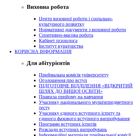
Виховна робота
Центр виховної роботи і соціально-
культурного розвитку
Нормативні документи з виховної роботи
Спортивно-масова робота
Кабінет психолога
Інститут кураторства
КОРИСНА ІНФОРМАЦІЯ
Для абітурієнтів
Приймальна комісія університету
Оголошення про вступ
ПІДГОТОВЧЕ ВІДДІЛЕННЯ «ВІДКРИТИЙ
ШЛЯХ ДО ВИЩОЇ ОСВІТИ»
Правила прийому на навчання
Учаснику національного мультипредметного
тесту
Учаснику єдиного вступного іспиту та
єдиного фахового вступного випробування
Програми вступних іспитів
Розклади вступних випробувань
Інформаційні матеріали приймальної комісії