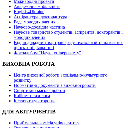
Міжнародні проєкти
Академічна мобільність
English4Ukraine
Аспірантура, докторантура
Рада молодих вчених
Науково-дослідна частина
Наукове товариство студентів, аспірантів, докторантів і
молодих вчених
Відділ дорадництва, трансферу технологій та патентно-
проєктної діяльності
Фотоальбом "Наука університету"
ВИХОВНА РОБОТА
Центр виховної роботи і соціально-культурного
розвитку
Нормативні документи з виховної роботи
Спортивно-масова робота
Кабінет психолога
Інститут кураторства
ДЛЯ АБІТУРІЄНТІВ
Приймальна комісія університету
Оголошення про вступ