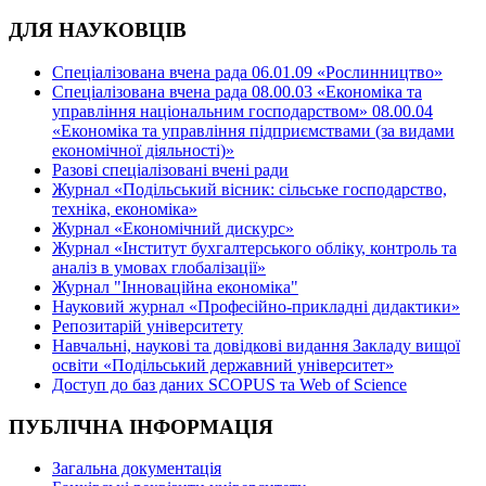
ДЛЯ НАУКОВЦІВ
Спеціалізована вчена рада 06.01.09 «Рослинництво»
Спеціалізована вчена рада 08.00.03 «Економіка та
управління національним господарством» 08.00.04
«Економіка та управління підприємствами (за видами
економічної діяльності)»
Разові спеціалізовані вчені ради
Журнал «Подільський вісник: сільське господарство,
техніка, економіка»
Журнал «Економічний дискурс»
Журнал «Інститут бухгалтерського обліку, контроль та
аналіз в умовах глобалізації»
Журнал "Інноваційна економіка"
Науковий журнал «Професійно-прикладні дидактики»
Репозитарій університету
Навчальні, наукові та довідкові видання Закладу вищої
освіти «Подільський державний університет»
Доступ до баз даних SCOPUS та Web of Science
ПУБЛІЧНА ІНФОРМАЦІЯ
Загальна документація