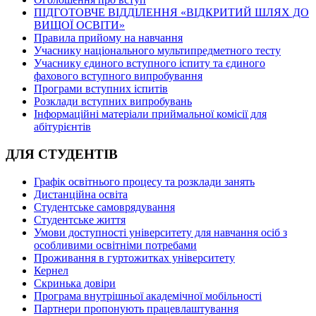
ПІДГОТОВЧЕ ВІДДІЛЕННЯ «ВІДКРИТИЙ ШЛЯХ ДО
ВИЩОЇ ОСВІТИ»
Правила прийому на навчання
Учаснику національного мультипредметного тесту
Учаснику єдиного вступного іспиту та єдиного
фахового вступного випробування
Програми вступних іспитів
Розклади вступних випробувань
Інформаційні матеріали приймальної комісії для
абітурієнтів
ДЛЯ СТУДЕНТІВ
Графік освітнього процесу та розклади занять
Дистанційна освіта
Студентське самоврядування
Студентське життя
Умови доступності університету для навчання осіб з
особливими освітніми потребами
Проживання в гуртожитках університету
Кернел
Скринька довіри
Програма внутрішньої академічної мобільності
Партнери пропонують працевлаштування