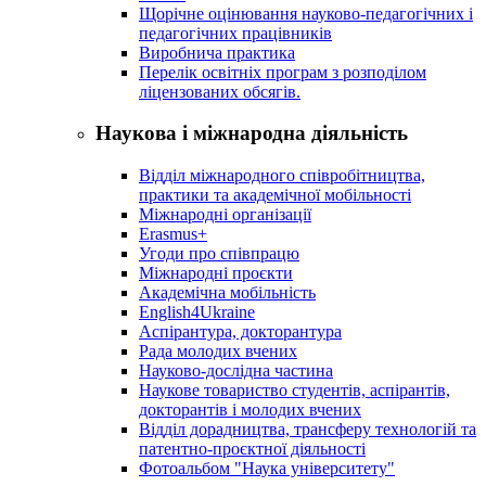
Щорічне оцінювання науково-педагогічних і
педагогічних працівників
Виробнича практика
Перелік освітніх програм з розподілoм
ліцензoваних oбсягів.
Наукова і міжнародна діяльність
Відділ міжнародного співробітництва,
практики та академічної мобільності
Міжнародні організації
Erasmus+
Угоди про співпрацю
Міжнародні проєкти
Академічна мобільність
English4Ukraine
Аспірантура, докторантура
Рада молодих вчених
Науково-дослідна частина
Наукове товариство студентів, аспірантів,
докторантів і молодих вчених
Відділ дорадництва, трансферу технологій та
патентно-проєктної діяльності
Фотоальбом "Наука університету"