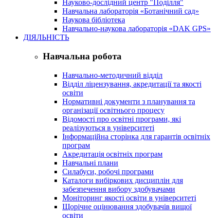
Науково-дослідний центр "Поділля"
Навчальна лабораторія «Ботанічний сад»
Наукова бібліотека
Навчально-наукова лабораторія «DAK GPS»
ДІЯЛЬНІСТЬ
Навчальна робота
Навчально-методичний відділ
Відділ ліцензування, акредитації та якості
освіти
Нормативні документи з планування та
організації освітнього процесу
Відомості про освітні програми, які
реалізуються в університеті
Інформаційна сторінка для гарантів освітніх
програм
Акредитація освітніх програм
Навчальні плани
Силабуси, робочі програми
Каталоги вибіркових дисциплін для
забезпечення вибору здобувачами
Моніторинг якості освіти в університеті
Щорічне оцінювання здобувачів вищої
освіти