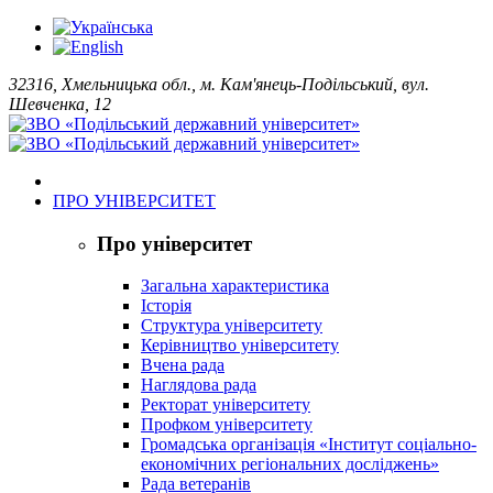
32316, Хмельницька обл., м. Кам'янець-Подільський, вул.
Шевченка, 12
ПРО УНІВЕРСИТЕТ
Про університет
Загальна характеристика
Історія
Структура університету
Керівництво університету
Вчена рада
Наглядова рада
Ректорат університету
Профком університету
Громадська організація «Інститут соціально-
економічних регіональних досліджень»
Рада ветеранів