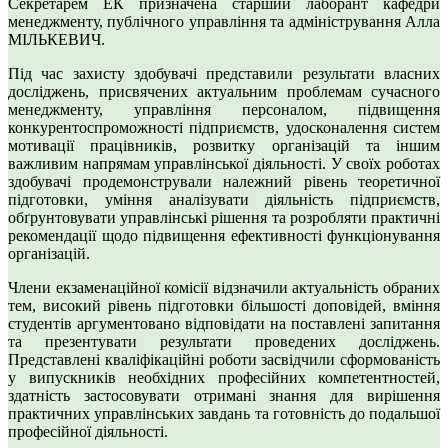
Секретарем ЕК призначена старший лаборант кафедри
менеджменту, публічного управління та адміністрування Алла
МІЛЬКЕВИЧ.
Під час захисту здобувачі представили результати власних
досліджень, присвячених актуальним проблемам сучасного
менеджменту, управління персоналом, підвищення
конкурентоспроможності підприємств, удосконалення систем
мотивації працівників, розвитку організацій та іншим
важливим напрямам управлінської діяльності. У своїх роботах
здобувачі продемонстрували належний рівень теоретичної
підготовки, уміння аналізувати діяльність підприємств,
обґрунтовувати управлінські рішення та розробляти практичні
рекомендації щодо підвищення ефективності функціонування
організацій.
Члени екзаменаційної комісії відзначили актуальність обраних
тем, високий рівень підготовки більшості доповідей, вміння
студентів аргументовано відповідати на поставлені запитання
та презентувати результати проведених досліджень.
Представлені кваліфікаційні роботи засвідчили сформованість
у випускників необхідних професійних компетентностей,
здатність застосовувати отримані знання для вирішення
практичних управлінських завдань та готовність до подальшої
професійної діяльності.