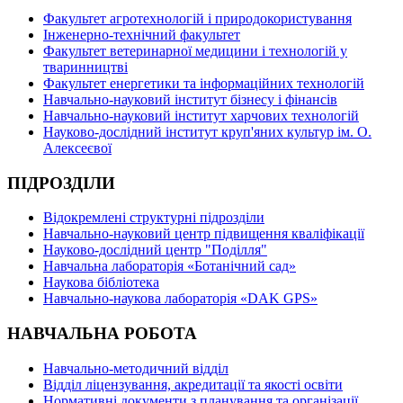
Факультет агротехнологій і природокористування
Інженерно-технічний факультет
Факультет ветеринарної медицини і технологій у
тваринництві
Факультет енергетики та інформаційних технологій
Навчально-науковий інститут бізнесу і фінансів
Навчально-науковий інститут харчових технологій
Науково-дослідний інститут круп'яних культур ім. О.
Алексеєвої
ПІДРОЗДІЛИ
Відокремлені структурні підрозділи
Навчально-науковий центр підвищення кваліфікації
Науково-дослідний центр "Поділля"
Навчальна лабораторія «Ботанічний сад»
Наукова бібліотека
Навчально-наукова лабораторія «DAK GPS»
НАВЧАЛЬНА РОБОТА
Навчально-методичний відділ
Відділ ліцензування, акредитації та якості освіти
Нормативні документи з планування та організації