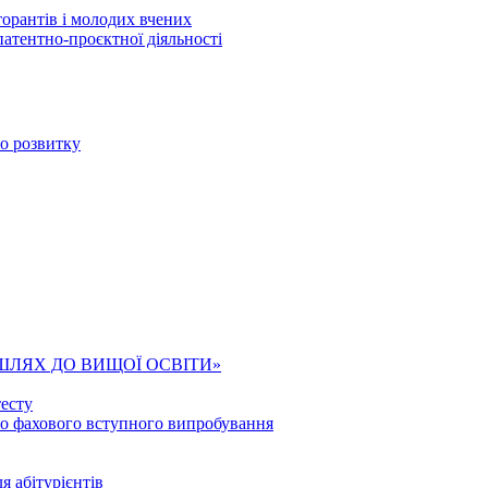
торантів і молодих вчених
патентно-проєктної діяльності
го розвитку
ШЛЯХ ДО ВИЩОЇ ОСВІТИ»
есту
го фахового вступного випробування
я абітурієнтів