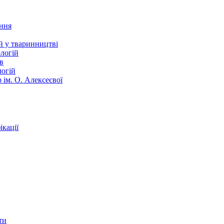
ання
й у тваринництві
логій
в
логій
 ім. О. Алексеєвої
кації
ти