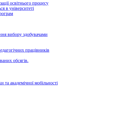
ації освітнього процесу
ся в університеті
програм
ення вибору здобувачами
едагогічних працівників
ваних oбсягів.
и та академічної мобільності