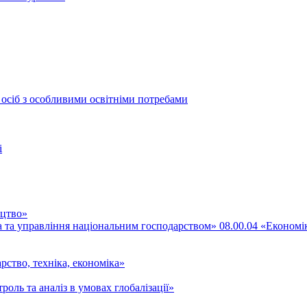
 осіб з особливими освітніми потребами
і
ицтво»
ка та управління національним господарством» 08.00.04 «Економі
рство, техніка, економіка»
роль та аналіз в умовах глобалізації»