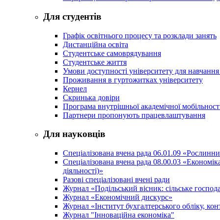
Для студентів
Графік освітнього процесу та розклади занять
Дистанційна освіта
Студентське самоврядування
Студентське життя
Умови доступності університету для навчання
Проживання в гуртожитках університету
Кернел
Скринька довіри
Програма внутрішньої академічної мобільност
Партнери пропонують працевлаштування
Для науковців
Спеціалізована вчена рада 06.01.09 «Рослинн
Спеціалізована вчена рада 08.00.03 «Економі
діяльності)»
Разові спеціалізовані вчені ради
Журнал «Подільський вісник: сільське господа
Журнал «Економічний дискурс»
Журнал «Інститут бухгалтерського обліку, конт
Журнал "Інноваційна економіка"