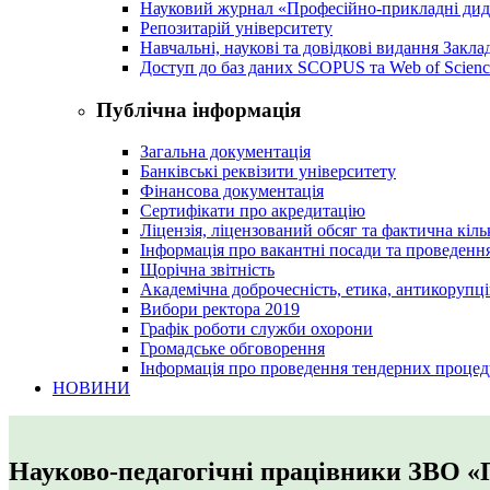
Науковий журнал «Професійно-прикладні ди
Репозитарій університету
Навчальні, наукові та довідкові видання Закл
Доступ до баз даних SCOPUS та Web of Scienc
Публічна інформація
Загальна документація
Банківські реквізити університету
Фінансова документація
Сертифікати про акредитацію
Ліцензія, ліцензований обсяг та фактична кіль
Інформація про вакантні посади та проведенн
Щорічна звітність
Академічна доброчесність, етика, антикорупці
Вибори ректора 2019
Графік роботи служби охорони
Громадське обговорення
Інформація про проведення тендерних процед
НОВИНИ
Науково-педагогічні працівники ЗВО «