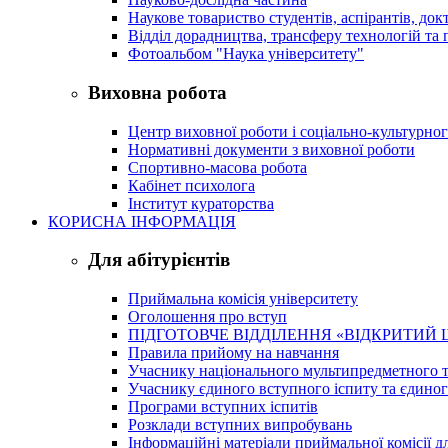
Наукове товариство студентів, аспірантів, док
Відділ дорадництва, трансферу технологій та 
Фотоальбом "Наука університету"
Виховна робота
Центр виховної роботи і соціально-культурно
Нормативні документи з виховної роботи
Спортивно-масова робота
Кабінет психолога
Інститут кураторства
КОРИСНА ІНФОРМАЦІЯ
Для абітурієнтів
Приймальна комісія університету
Оголошення про вступ
ПІДГОТОВЧЕ ВІДДІЛЕННЯ «ВІДКРИТИЙ 
Правила прийому на навчання
Учаснику національного мультипредметного т
Учаснику єдиного вступного іспиту та єдино
Програми вступних іспитів
Розклади вступних випробувань
Інформаційні матеріали приймальної комісії дл