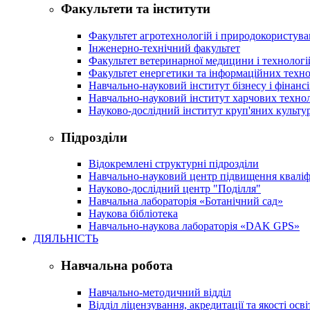
Факультети та інститути
Факультет агротехнологій і природокористув
Інженерно-технічний факультет
Факультет ветеринарної медицини і технологі
Факультет енергетики та інформаційних техно
Навчально-науковий інститут бізнесу і фінансі
Навчально-науковий інститут харчових техно
Науково-дослідний інститут круп'яних культур
Підрозділи
Відокремлені структурні підрозділи
Навчально-науковий центр підвищення кваліфі
Науково-дослідний центр "Поділля"
Навчальна лабораторія «Ботанічний сад»
Наукова бібліотека
Навчально-наукова лабораторія «DAK GPS»
ДІЯЛЬНІСТЬ
Навчальна робота
Навчально-методичний відділ
Відділ ліцензування, акредитації та якості осві