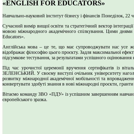
«ENGLISH FOR EDUCATORS»
Навчально-науковий інститут бізнесу і фінансів
Понеділок, 22 ч
Сучасний вимір вищої освіти та стратегічний вектор інтеграці
мовою міжнародного академічного спілкування. Цими днями у 
Educators».
Англійська мова – це те, що має супроводжувати нас усе жит
відображає філософію цього проєкту. Задля максимальної ефект
підсумкове тестування, за результатами успішного оцінювання 
Під час урочистої церемонії вручення сертифікатів із віт
ЗЕЛЕНСЬКИЙ. У своєму виступі очільник університету наголос
розвитку міжнародної академічної мобільності та впроваджен
конвертувати здобуті знання в нові міжнародні проєкти, гранти
Вітаємо команду ЗВО «ПДУ» із успішним завершенням навчання
європейського зразка.