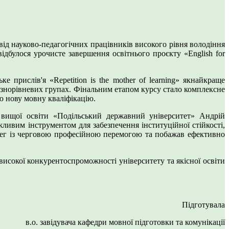
від науково-педагогічних працівників високого рівня володіння
дбулося урочисте завершення освітнього проєкту «English for
прислів'я «Repetition is the mother of learning» якнайкраще
різнорівневих групах. Фінальним етапом курсу стало комплексне
ю нову мовну кваліфікацію.
у вищої освіти «Подільський державний університет» Андрій
ивим інструментом для забезпечення інституційної стійкості,
олег із черговою професійною перемогою та побажав ефективно
сокої конкурентоспроможності університету та якісної освіти
Підготувала
в.о. завідувача кафедри мовної підготовки та комунікації