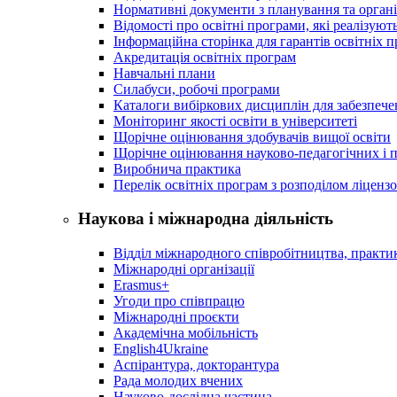
Нормативні документи з планування та організ
Відомості про освітні програми, які реалізують
Інформаційна сторінка для гарантів освітніх 
Акредитація освітніх програм
Навчальні плани
Силабуси, робочі програми
Каталоги вибіркових дисциплін для забезпеч
Моніторинг якості освіти в університеті
Щорічне оцінювання здобувачів вищої освіти
Щорічне оцінювання науково-педагогічних і п
Виробнича практика
Перелік освітніх програм з розподілoм ліцензo
Наукова і міжнародна діяльність
Відділ міжнародного співробітництва, практик
Міжнародні організації
Erasmus+
Угоди про співпрацю
Міжнародні проєкти
Академічна мобільність
English4Ukraine
Аспірантура, докторантура
Рада молодих вчених
Науково-дослідна частина