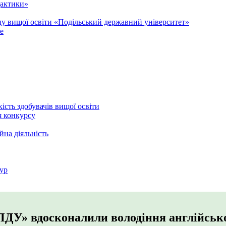
дактики»
аду вищої освіти «Подільський державний університет»
e
кість здобувачів вищої освіти
я конкурсу
йна діяльність
ур
ПДУ» вдосконалили володіння англійськ