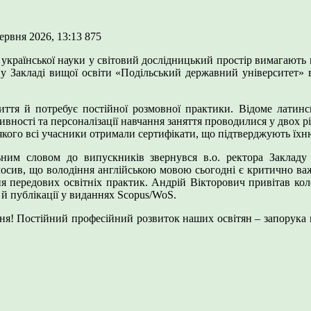
ервня 2026, 13:13
875
ї української науки у світовий дослідницький простір вимагають 
Закладі вищої освіти «Подільський державний університет» ві
тя й потребує постійної розмовної практики. Відоме латинське 
ивності та персоналізації навчання заняття проводилися у двох 
якого всі учасники отримали сертифікати, що підтверджують їхн
альним словом до випускників звернувся в.о. ректора Заклад
ив, що володіння англійською мовою сьогодні є критично важл
ня передових освітніх практик. Андрій Вікторович привітав к
 й публікації у виданнях Scopus/WoS.
! Постійний професійний розвиток наших освітян – запорука ви