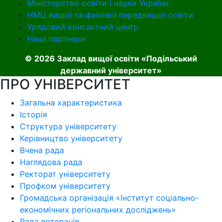
Міністерство освіти і науки України
НМЦ вищої та фахової передвищої освіти
Урядовий контактний центр
Наші партнери
© 2026 Заклад вищої освіти «Подільський
державний університет»
ПРО УНІВЕРСИТЕТ
Загальна характеристика
Історія
Структура університету
Керівництво університету
Вчена рада
Наглядова рада
Ректорат університету
Профком університету
Громадська організація «Інститут соціально-
економічних регіональних досліджень»
Рада ветеранів