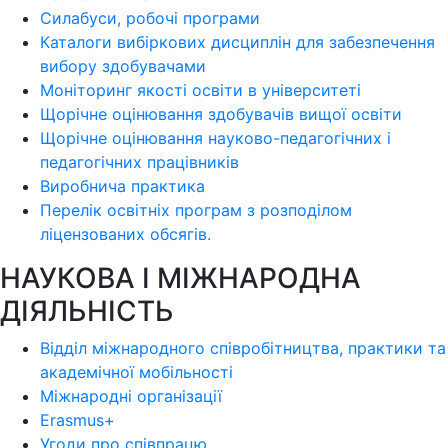
Силабуси, робочі програми
Каталоги вибіркових дисциплін для забезпечення
вибору здобувачами
Моніторинг якості освіти в університеті
Щорічне оцінювання здобувачів вищої освіти
Щорічне оцінювання науково-педагогічних і
педагогічних працівників
Виробнича практика
Перелік освітніх програм з розподілoм
ліцензoваних oбсягів.
НАУКОВА І МІЖНАРОДНА
ДІЯЛЬНІСТЬ
Відділ міжнародного співробітництва, практики та
академічної мобільності
Міжнародні організації
Erasmus+
Угоди про співпрацю