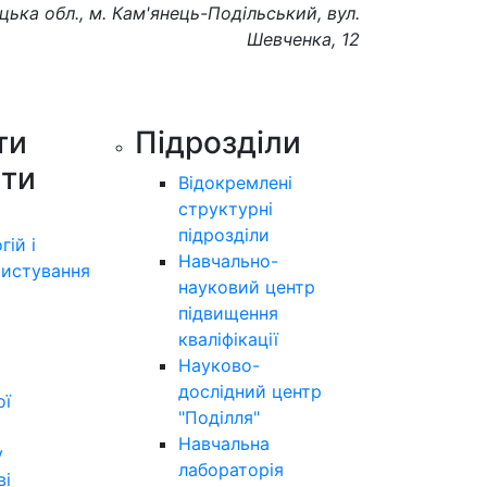
цька обл., м. Кам'янець-Подільський, вул.
Шевченка, 12
ти
Підрозділи
ути
Відокремлені
структурні
підрозділи
гій і
Навчально-
истування
науковий центр
підвищення
кваліфікації
Науково-
дослідний центр
ої
"Поділля"
Навчальна
у
лабораторія
ві