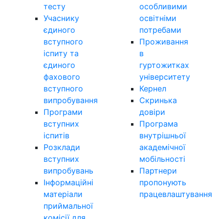
тесту
особливими
Учаснику
освітніми
єдиного
потребами
вступного
Проживання
іспиту та
в
єдиного
гуртожитках
фахового
університету
вступного
Кернел
випробування
Скринька
Програми
довіри
вступних
Програма
іспитів
внутрішньої
Розклади
академічної
вступних
мобільності
випробувань
Партнери
Інформаційні
пропонують
матеріали
працевлаштування
приймальної
комісії для