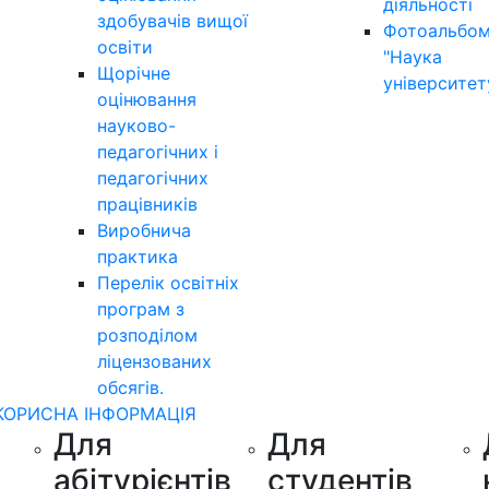
діяльності
здобувачів вищої
Фотоальбо
освіти
"Наука
Щорічне
університет
оцінювання
науково-
педагогічних і
педагогічних
працівників
Виробнича
практика
Перелік освітніх
програм з
розподілoм
ліцензoваних
oбсягів.
КОРИСНА ІНФОРМАЦІЯ
Для
Для
абітурієнтів
студентів