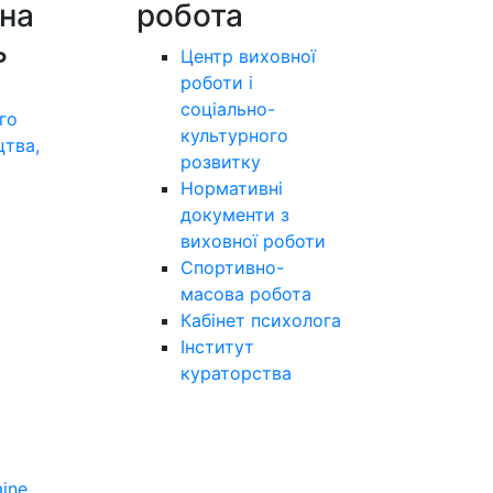
на
робота
ь
Центр виховної
роботи і
соціально-
го
культурного
цтва,
розвитку
а
Нормативні
документи з
виховної роботи
Спортивно-
масова робота
Кабінет психолога
Інститут
кураторства
aine