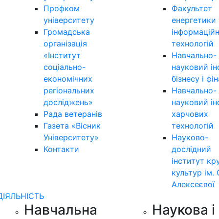
Профком
Факультет
університету
енергетики 
Громадська
інформацій
організація
технологій
«Інститут
Навчально-
соціально-
науковий ін
економічних
бізнесу і фі
регіональних
Навчально-
досліджень»
науковий ін
Рада ветеранів
харчових
Газета «Вісник
технологій
Університету»
Науково-
Контакти
дослідний
інститут кр
культур ім. 
Алексеєвої
ДІЯЛЬНІСТЬ
Навчальна
Наукова і