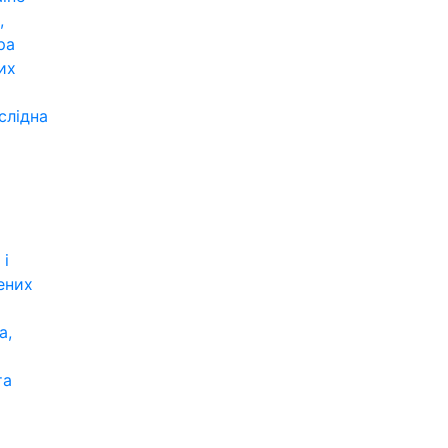
,
ра
их
слідна
 і
ених
а,
та