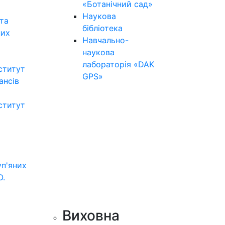
«Ботанічний сад»
Наукова
та
бібліотека
них
Навчально-
наукова
лабораторія «DAK
ститут
GPS»
нансів
ститут
уп'яних
О.
Виховна