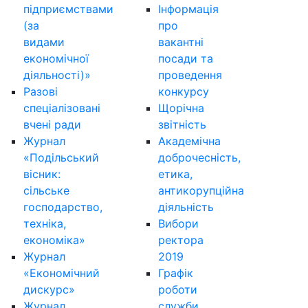
підприємствами
Інформація
(за
про
видами
вакантні
економічної
посади та
діяльності)»
проведення
Разові
конкурсу
спеціалізовані
Щорічна
вчені ради
звітність
Журнал
Академічна
«Подільський
доброчесність,
вісник:
етика,
сільське
антикорупційна
господарство,
діяльність
техніка,
Вибори
економіка»
ректора
Журнал
2019
«Економічний
Графік
дискурс»
роботи
Журнал
служби