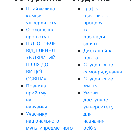
Приймальна
Графік
комісія
освітнього
університету
процесу
Оголошення
та
про вступ
розклади
ПІДГОТОВЧЕ
занять
ВІДДІЛЕННЯ
Дистанційна
«ВІДКРИТИЙ
освіта
ШЛЯХ ДО
Студентське
ВИЩОЇ
самоврядування
ОСВІТИ»
Студентське
Правила
життя
прийому
Умови
на
доступності
навчання
університету
Учаснику
для
національного
навчання
мультипредметного
осіб з