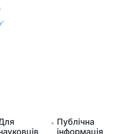
м
у"
Для
Публічна
науковців
інформація