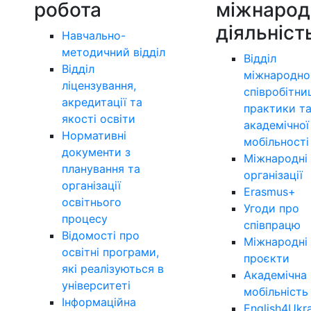
робота
міжнарод
діяльніст
Навчально-
методичний відділ
Відділ
Відділ
міжнародно
ліцензування,
співробітни
акредитації та
практики т
якості освіти
академічної
Нормативні
мобільності
документи з
Міжнародні
планування та
організації
організації
Erasmus+
освітнього
Угоди про
процесу
співпрацю
Відомості про
Міжнародні
освітні програми,
проєкти
які реалізуються в
Академічна
університеті
мобільність
Інформаційна
English4Ukr