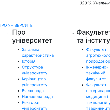
32316, Хмельни
ПРО УНІВЕРСИТЕТ
Про
Факульте
університет
та інстит
Загальна
Факультет
характеристика
агротехноло
Історія
природокор
Структура
Інженерно-
університету
технічний
Керівництво
факультет
університету
Факультет
Вчена рада
ветеринарн
Наглядова рада
медицини і
Ректорат
технологій 
університету
тваринницт