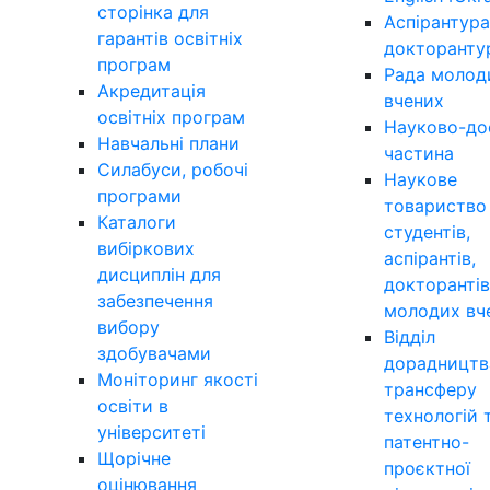
сторінка для
Аспірантура
гарантів освітніх
докторанту
програм
Рада молод
Акредитація
вчених
освітніх програм
Науково-до
Навчальні плани
частина
Силабуси, робочі
Наукове
програми
товариство
Каталоги
студентів,
вибіркових
аспірантів,
дисциплін для
докторантів
забезпечення
молодих вч
вибору
Відділ
здобувачами
дорадництв
Моніторинг якості
трансферу
освіти в
технологій 
університеті
патентно-
Щорічне
проєктної
оцінювання