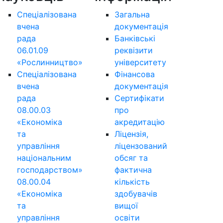
Спеціалізована
Загальна
вчена
документація
рада
Банківські
06.01.09
реквізити
«Рослинництво»
університету
Спеціалізована
Фінансова
вчена
документація
рада
Сертифікати
08.00.03
про
«Економіка
акредитацію
та
Ліцензія,
управління
ліцензований
національним
обсяг та
господарством»
фактична
08.00.04
кількість
«Економіка
здобувачів
та
вищої
управління
освіти