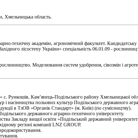
он, Хмельницька область.
арно-технічну академію, агрономічний факультет. Кандидатську 
хідного лісостепу України» спеціальність 06.01.09 - рослинницт
рослинництво. Моделювання систем удобрення, сівозмін і агротех
. Рункошів, Кам’янець-Подільського району Хмельницької області.
тур і насінництва польових культур Подільського державного агра
одукції в ТзОВ «Органік Стандарт» (м. Київ) (по сумісництву).
 Подільського державного аграрно-технічного університету.
арства Закладу вищої освіти «Подільський державний університет
західному регіоні компанії LNZ GROUP.
природокористування.
стування.