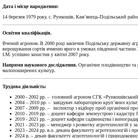
Дата і місце народження:
14 березня 1979 року, с. Рункошів, Кам’янець-Подільський рай
Освітня кваліфікація.
Вчений агроном. В 2000 році закінчив Подільську державну агр
вирощування сортів ячменю ярого в умовах південної частини За
І.М. успішно захистив у квітні 2007 року.
Напрями наукового дослідження.
Органічне плодівництво та 
малопоширених культур.
Трудова діяльність:
2000 - 2002 рр. – головний агроном СГК «Рункошівський» с
2004 – 2010 рр. – завідувач лабораторією круп’яних куль
2007 - 2009 рр. – інспектор з відбору проб органічної пр
2010 - 2019 рр. – доцент кафедри землеустрою і кадастру
2019 - 2021 рр. – доцент кафедри садівництва і виноград
2021 - 2023 рр. – менеджер з розвитку агротехнологій у 
2023 - 2024 рр. в.о. декана факультету агротехнологій і 
2024 р. – декан факультету агротехнологій і природокори