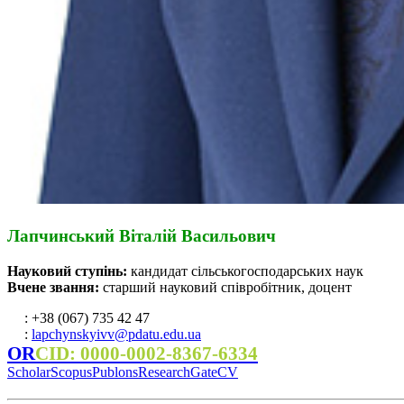
Лапчинський Віталій Васильович
Науковий ступінь:
кандидат сільськогосподарських наук
Вчене звання:
старший науковий співробітник, доцент
: +38 (067) 735 42 47
:
lapchynskyivv@pdatu.edu.ua
OR
CID: 0000-0002-8367-6334
Scholar
Scopus
Publons
ResearchGate
CV