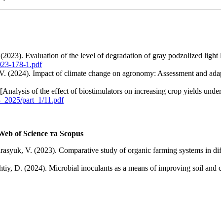
(2023). Evaluation of the level of degradation of gray podzolized light
023-178-1.pdf
V. (2024). Impact of climate change on agronomy: Assessment and ada
[Analysis of the effect of biostimulators on increasing crop yields unde
3_2025/part_1/11.pdf
eb of Science та Scopus
asyuk, V. (2023). Comparative study of organic farming systems in dif
iy, D. (2024). Microbial inoculants as a means of improving soil and 