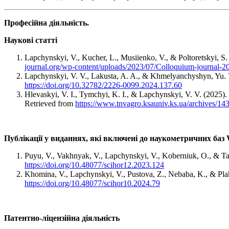
Професійна діяльність.
Наукові статті
Lapchynskyi, V., Kucher, L., Musiienko, V., & Poltoretskyi, S. 
journal.org/wp-content/uploads/2023/07/Colloquium-journal-2
Lapchynskyi, V. V., Lakusta, A. A., & Khmelyanchyshyn, Yu. 
https://doi.org/10.32782/2226-0099.2024.137.60
Hlevaskyi, V. I., Tymchyi, K. I., & Lapchynskyi, V. V. (2025). 
Retrieved from
https://www.tnvagro.ksauniv.ks.ua/archives/14
Публікації у виданнях, які включені до наукометричних баз W
Puyu, V., Vakhnyak, V., Lapchynskyi, V., Koberniuk, O., & Tar
https://doi.org/10.48077/scihor12.2023.124
Khomina, V., Lapchynskyi, V., Pustova, Z., Nebaba, K., & Plaht
https://doi.org/10.48077/scihor10.2024.79
Патентно-ліцензійна діяльність