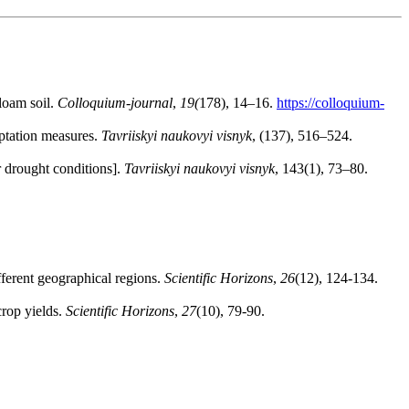
 loam soil.
Colloquium-journal
,
19
(
178), 14–16.
https://colloquium-
ptation measures.
Tavriiskyi naukovyi visnyk
, (137), 516–524.
r drought conditions].
Tavriiskyi naukovyi visnyk
, 143(1), 73–80.
ferent geographical regions.
Scientific Horizons
,
26
(12), 124-134.
crop yields.
Scientific Horizons
,
27
(10), 79-90.