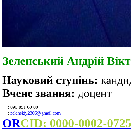
Зеленський Андрій Вік
Науковий ступінь:
канди
Вчене звання:
доцент
: 096-851-60-00
:
zelenskiy2306@gmail.com
OR
CID: 0000-0002-072