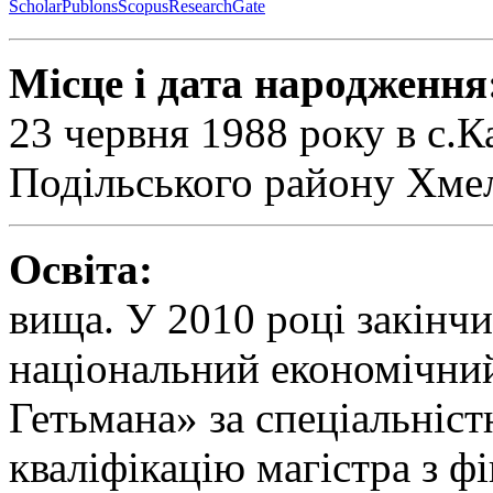
Scholar
Publons
Scopus
ResearchGate
Місце і дата народження
23 червня 1988 року в с.К
Подільського району Хмел
Освіта:
вища. У 2010 році закін
національний економічний
Гетьмана» за спеціальніс
кваліфікацію магістра з ф