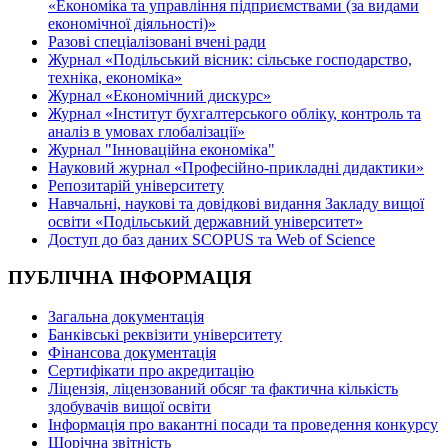
«Економіка та управління підприємствами (за видами
економічної діяльності)»
Разові спеціалізовані вчені ради
Журнал «Подільський вісник: сільське господарство,
техніка, економіка»
Журнал «Економічний дискурс»
Журнал «Інститут бухгалтерського обліку, контроль та
аналіз в умовах глобалізації»
Журнал "Інноваційна економіка"
Науковий журнал «Професійно-прикладні дидактики»
Репозитарій університету
Навчальні, наукові та довідкові видання Закладу вищої
освіти «Подільський державний університет»
Доступ до баз даних SCOPUS та Web of Science
ПУБЛІЧНА ІНФОРМАЦІЯ
Загальна документація
Банківські реквізити університету
Фінансова документація
Сертифікати про акредитацію
Ліцензія, ліцензований обсяг та фактична кількість
здобувачів вищої освіти
Інформація про вакантні посади та проведення конкурсу
Щорічна звітність