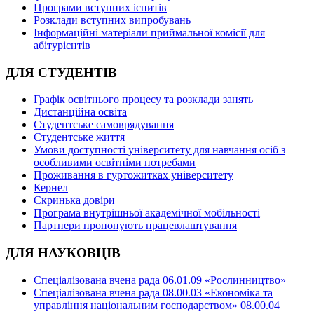
Програми вступних іспитів
Розклади вступних випробувань
Інформаційні матеріали приймальної комісії для
абітурієнтів
ДЛЯ СТУДЕНТІВ
Графік освітнього процесу та розклади занять
Дистанційна освіта
Студентське самоврядування
Студентське життя
Умови доступності університету для навчання осіб з
особливими освітніми потребами
Проживання в гуртожитках університету
Кернел
Скринька довіри
Програма внутрішньої академічної мобільності
Партнери пропонують працевлаштування
ДЛЯ НАУКОВЦІВ
Спеціалізована вчена рада 06.01.09 «Рослинництво»
Спеціалізована вчена рада 08.00.03 «Економіка та
управління національним господарством» 08.00.04