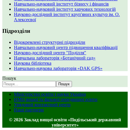
Навчально-науковий інститут бізнесу і фінансів
Навчально-науковий інститут харчових технологій
Науково-дослідний інститут круп'яних культур ім. О.
Алексеєвої
Підрозділи
Відокремлені структурні підрозділи
Навчально-науковий центр підвищення кваліфікації
Науково-дослідний центр "Поділля"
Навчальна лабораторія «Ботанічний сад»
Наукова бібліотека
Навчально-наукова лабораторія «DAK GPS»
Пошук
Пошук
Міністерство освіти і науки України
НМЦ вищої та фахової передвищої освіти
Урядовий контактний центр
Наші партнери
© 2026 Заклад вищої освіти «Подільський державний
університет»