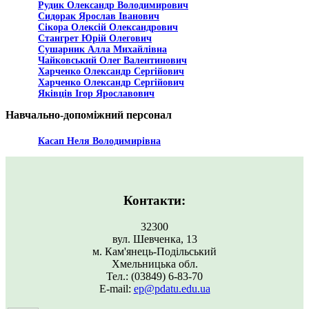
Рудик Олександр Володимирович
Сидорак Ярослав Іванович
Сікора Олексій Олександрович
Стангрет Юрій Олегович
Сушарник Алла Михайлівна
Чайковський Олег Валентинович
Харченко Олександр Сергійович
Харченко Олександр Сергійович
Яківців Ігор Ярославович
Навчально-допоміжний персонал
Касап Неля Володимирівна
Контакти:
32300
вул. Шевченка, 13
м. Кам'янець-Подільський
Хмельницька обл.
Тел.: (03849) 6-83-70
Е-mail:
ep@pdatu.edu.ua