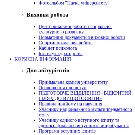
Фотоальбом "Наука університету"
Виховна робота
Центр виховної роботи і соціально-
культурного розвитку
Нормативні документи з виховної роботи
Спортивно-масова робота
Кабінет психолога
Інститут кураторства
КОРИСНА ІНФОРМАЦІЯ
Для абітурієнтів
Приймальна комісія університету
Оголошення про вступ
ПІДГОТОВЧЕ ВІДДІЛЕННЯ «ВІДКРИТИЙ
ШЛЯХ ДО ВИЩОЇ ОСВІТИ»
Правила прийому на навчання
Учаснику національного мультипредметного
тесту
Учаснику єдиного вступного іспиту та
єдиного фахового вступного випробування
Програми вступних іспитів