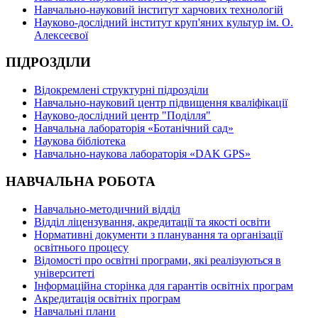
Навчально-науковий інститут харчових технологій
Науково-дослідний інститут круп'яних культур ім. О.
Алексеєвої
ПІДРОЗДІЛИ
Відокремлені структурні підрозділи
Навчально-науковий центр підвищення кваліфікації
Науково-дослідний центр "Поділля"
Навчальна лабораторія «Ботанічний сад»
Наукова бібліотека
Навчально-наукова лабораторія «DAK GPS»
НАВЧАЛЬНА РОБОТА
Навчально-методичний відділ
Відділ ліцензування, акредитації та якості освіти
Нормативні документи з планування та організації
освітнього процесу
Відомості про освітні програми, які реалізуються в
університеті
Інформаційна сторінка для гарантів освітніх програм
Акредитація освітніх програм
Навчальні плани