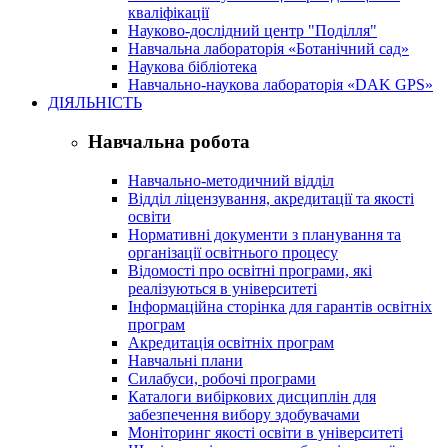
кваліфікації
Науково-дослідний центр "Поділля"
Навчальна лабораторія «Ботанічний сад»
Наукова бібліотека
Навчально-наукова лабораторія «DAK GPS»
ДІЯЛЬНІСТЬ
Навчальна робота
Навчально-методичний відділ
Відділ ліцензування, акредитації та якості
освіти
Нормативні документи з планування та
організації освітнього процесу
Відомості про освітні програми, які
реалізуються в університеті
Інформаційна сторінка для гарантів освітніх
програм
Акредитація освітніх програм
Навчальні плани
Силабуси, робочі програми
Каталоги вибіркових дисциплін для
забезпечення вибору здобувачами
Моніторинг якості освіти в університеті