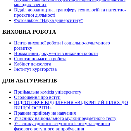
молодих вчених
Відділ дорадництва, трансферу технологій та патентно-
проєктної діяльності
Фотоальбом "Наука університету"
ВИХОВНА РОБОТА
Центр виховної роботи і соціально-культурного
розвитку
Нормативні документи з виховної роботи
Спортивно-масова робота
Кабінет психолога
Інститут кураторства
ДЛЯ АБІТУРІЄНТІВ
Приймальна комісія університету
Оголошення про вступ
ПІДГОТОВЧЕ ВІДДІЛЕННЯ «ВІДКРИТИЙ ШЛЯХ ДО
ВИЩОЇ ОСВІТИ»
Правила прийому на навчання
Учаснику національного мультипредметного тесту
Учаснику єдиного вступного іспиту та єдиного
фахового вступного випробування