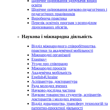
Щорічне оцінювання здобувачів вищої
освіти
Щорічне оцінювання науково-педагогічних і
педагогічних працівників
Виробнича практика
Перелік освітніх програм з розподілoм
ліцензoваних oбсягів.
Наукова і міжнародна діяльність
Відділ міжнародного співробітництва,
практики та академічної мобільності
Міжнародні організації
Erasmus+
Угоди про співпрацю
Міжнародні проєкти
Академічна мобільність
English4Ukraine
Аспірантура, докторантура
Рада молодих вчених
Науково-дослідна частина
Наукове товариство студентів, аспірантів,
докторантів і молодих вчених
Відділ дорадництва, трансферу технологій та
патентно-проєктної діяльності