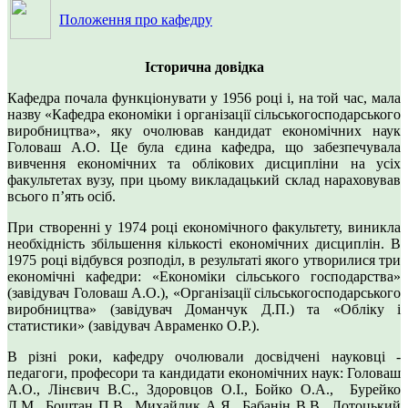
Положення про кафедру
Історична довідка
Кафедра почала функціонувати у 1956 році і, на той час, мала
назву «Кафедра економіки і організації сільськогосподарського
виробництва», яку очолював кандидат економічних наук
Головаш А.О. Це була єдина кафедра, що забезпечувала
вивчення економічних та облікових дисципліни на усіх
факультетах вузу, при цьому викладацький склад нараховував
всього п’ять осіб.
При створенні у 1974 році економічного факультету, виникла
необхідність збільшення кількості економічних дисциплін. В
1975 році відбувся розподіл, в результаті якого утворилися три
економічні кафедри: «Економіки сільського господарства»
(завідувач Головаш А.О.), «Організації сільськогосподарського
виробництва» (завідувач Доманчук Д.П.) та «Обліку і
статистики» (завідувач Авраменко О.Р.).
В різні роки, кафедру очолювали досвідчені науковці -
педагоги, професори та кандидати економічних наук: Головаш
А.О., Лінєвич В.С., Здоровцов О.І., Бойко О.А., Бурейко
Л.М., Боштан П.В., Михайлик А.Я., Бабанін В.В., Лотоцький