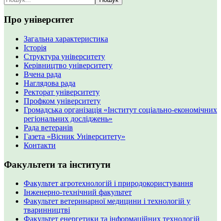
Про університет
Загальна характеристика
Історія
Структура університету
Керівництво університету
Вчена рада
Наглядова рада
Ректорат університету
Профком університету
Громадська організація «Інститут соціально-економічних
регіональних досліджень»
Рада ветеранів
Газета «Вісник Університету»
Контакти
Факультети та інститути
Факультет агротехнологій і природокористування
Інженерно-технічний факультет
Факультет ветеринарної медицини і технологій у
тваринництві
Факультет енергетики та інформаційних технологій