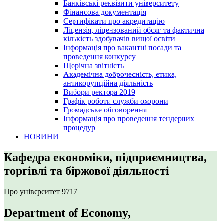
Банківські реквізити університету
Фінансова документація
Сертифікати про акредитацію
Ліцензія, ліцензований обсяг та фактична
кількість здобувачів вищої освіти
Інформація про вакантні посади та
проведення конкурсу
Щорічна звітність
Академічна доброчесність, етика,
антикорупційна діяльність
Вибори ректора 2019
Графік роботи служби охорони
Громадське обговорення
Інформація про проведення тендерних
процедур
НОВИНИ
Кафедра економіки, підприємництва,
торгівлі та біржової діяльності
Про університет
9717
Department of Economy,