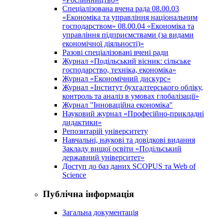
Спеціалізована вчена рада 08.00.03
«Економіка та управління національним
господарством» 08.00.04 «Економіка та
управління підприємствами (за видами
економічної діяльності)»
Разові спеціалізовані вчені ради
Журнал «Подільський вісник: сільське
господарство, техніка, економіка»
Журнал «Економічний дискурс»
Журнал «Інститут бухгалтерського обліку,
контроль та аналіз в умовах глобалізації»
Журнал "Інноваційна економіка"
Науковий журнал «Професійно-прикладні
дидактики»
Репозитарій університету
Навчальні, наукові та довідкові видання
Закладу вищої освіти «Подільський
державний університет»
Доступ до баз даних SCOPUS та Web of
Science
Публічна інформація
Загальна документація