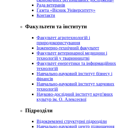
Рада ветеранів
Газета «Вісник Університету»
Контакти
Факультети та інститути
Факультет агротехнологій і
природокористування
Інженерно-технічний факультет
Факультет ветеринарної медицини і
технологій у тваринництві
Факультет енергетики та інформаційних
технологій
Навчально-науковий інститут бізнесу і
фінансів
Навчально-науковий інститут харчових
технологій
Науково-дослідний інститут круп'яних
культур ім. О. Алексеєвої
Підрозділи
Відокремлені структурні підрозділи
Навчально-науковий центр підвищення