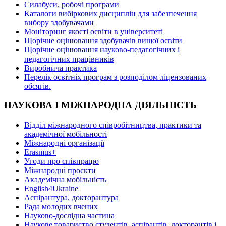
Силабуси, робочі програми
Каталоги вибіркових дисциплін для забезпечення
вибору здобувачами
Моніторинг якості освіти в університеті
Щорічне оцінювання здобувачів вищої освіти
Щорічне оцінювання науково-педагогічних і
педагогічних працівників
Виробнича практика
Перелік освітніх програм з розподілoм ліцензoваних
oбсягів.
НАУКОВА І МІЖНАРОДНА ДІЯЛЬНІСТЬ
Відділ міжнародного співробітництва, практики та
академічної мобільності
Міжнародні організації
Erasmus+
Угоди про співпрацю
Міжнародні проєкти
Академічна мобільність
English4Ukraine
Аспірантура, докторантура
Рада молодих вчених
Науково-дослідна частина
Наукове товариство студентів, аспірантів, докторантів і