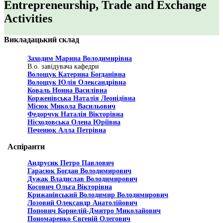
Entrepreneurship, Trade and Exchange
Activities
Викладацький склад
Заходим Марина Володимирівна
В.о. завідувача кафедри
Волощук Катерина Богданівна
Волощук Юлія Олександрівна
Коваль Нонна Василівна
Корженівська Наталія Леонідівна
Місюк Микола Васильович
Федорчук Наталія Вікторівна
Нісходовська Олена Юріївна
Печенюк Алла Петрівна
Аспіранти
Андрусик Петро Павлович
Гарасюк Богдан Володимирович
Дужак Владислав Володимирович
Косович Ольга Вікторівна
Крижанівський Володимир Володимирович
Лозовий Олександр Анатолійович
Попович Корнелій-Дмитро Миколайович
Пономаренко Євгеній Олегович