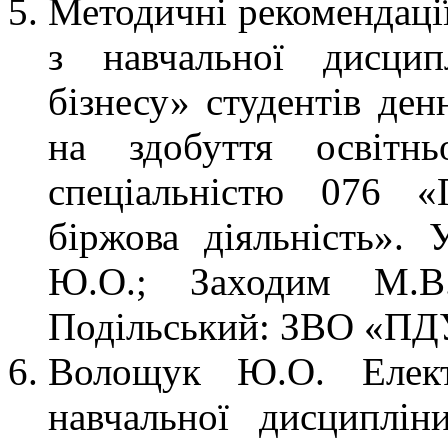
Методичні рекомендації
з навчальної дисцип
бізнесу» студентів ден
на здобуття освітнь
спеціальністю 076 «
біржова діяльність».
Ю.О.; Заходим М.В.
Подільський: ЗВО «ПДУ»
Волощук Ю.О. Елект
навчальної дисциплі