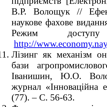
підприємств [Електро
В.Р. Волощук // Ефек
наукове фахове видання
Режим досту
http://www.economy.na
Лізинг як механізм он
бази агропромислово
Іванишин, Ю.О. Вол
журнал «Інноваційна 
(77). – С. 56-63.