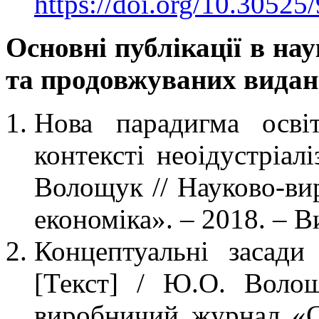
https://doi.org/10.30525
Основні публікації в на
та продовжуваних видан
Нова парадигма осві
контексті неоідустріал
Волощук // Науково-ви
економіка». – 2018. – Ви
Концептуальні засади 
[Текст] / Ю.О. Воло
виробничий журнал «С