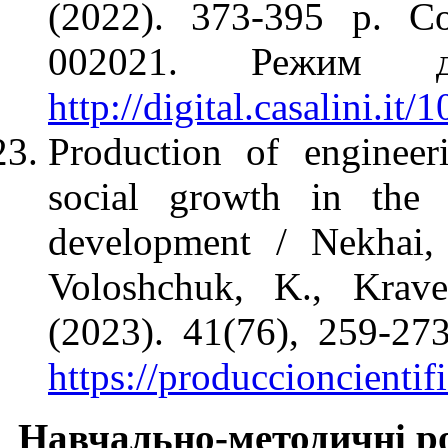
(2022). 373-395 p. C
002021. Режим 
http://digital.casalini.
Production of engineer
social growth in the 
development / Nekhai, 
Voloshchuk, K., Kravet
(2023). 41(76), 259-2
https://produccioncientif
Навчально-методичні р