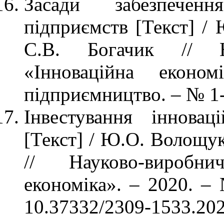
Засади забезпеченн
підприємств [Текст] /
С.В. Богачик // Н
«Інноваційна економ
підприємництво. – № 1-2
Інвестування інновац
[Текст] / Ю.О. Волощук
// Науково-виробн
економіка». – 2020. – 
10.37332/2309-1533.2