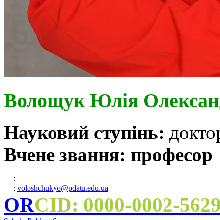
Волощук Юлія Олексан
Науковий ступінь:
докто
Вчене звання: професор
:
:
voloshchukyo@pdatu.edu.ua
OR
CID: 0000-0002-562