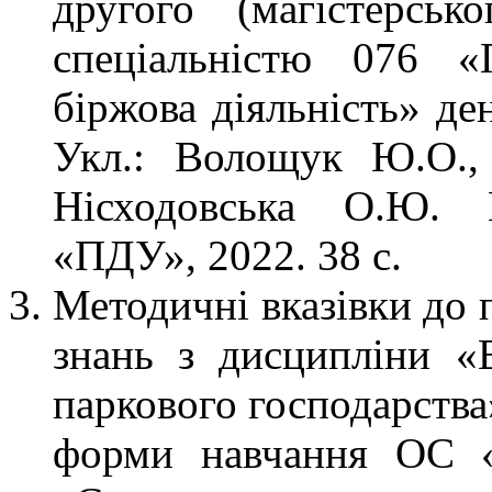
другого (магістерсь
спеціальністю 076 «
біржова діяльність» де
Укл.: Волощук Ю.О.,
Нісходовська О.Ю. К
«ПДУ», 2022. 38 с.
Методичні вказівки до 
знань з дисципліни «Е
паркового господарства»
форми навчання ОС «б