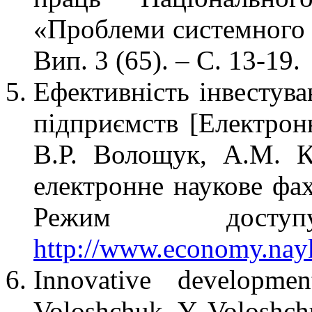
«Проблеми системного п
Вип. 3 (65). – С. 13-19.
Ефективність інвестув
підприємств [Електро
В.Р. Волощук, А.М. К
електронне наукове фах
Режим дост
http://www.economy.na
Innovative developm
Voloshchuk, Y. Voloshch