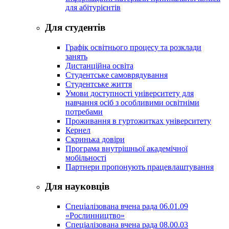
для абітурієнтів
Для студентів
Графік освітнього процесу та розклади
занять
Дистанційна освіта
Студентське самоврядування
Студентське життя
Умови доступності університету для
навчання осіб з особливими освітніми
потребами
Проживання в гуртожитках університету
Кернел
Скринька довіри
Програма внутрішньої академічної
мобільності
Партнери пропонують працевлаштування
Для науковців
Спеціалізована вчена рада 06.01.09
«Рослинництво»
Спеціалізована вчена рада 08.00.03