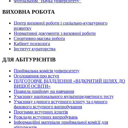
Фотоальбом "Наука університету"
ВИХОВНА РОБОТА
Центр виховної роботи і соціально-культурного
розвитку
Нормативні документи з виховної роботи
Спортивно-масова робота
Кабінет психолога
Інститут кураторства
ДЛЯ АБІТУРІЄНТІВ
Приймальна комісія університету
Оголошення про вступ
ПІДГОТОВЧЕ ВІДДІЛЕННЯ «ВІДКРИТИЙ ШЛЯХ ДО
ВИЩОЇ ОСВІТИ»
Правила прийому на навчання
Учаснику національного мультипредметного тесту
Учаснику єдиного вступного іспиту та єдиного
фахового вступного випробування
Програми вступних іспитів
Розклади вступних випробувань
Інформаційні матеріали приймальної комісії для
абітурієнтів