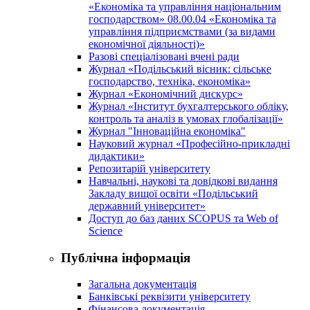
«Економіка та управління національним
господарством» 08.00.04 «Економіка та
управління підприємствами (за видами
економічної діяльності)»
Разові спеціалізовані вчені ради
Журнал «Подільський вісник: сільське
господарство, техніка, економіка»
Журнал «Економічний дискурс»
Журнал «Інститут бухгалтерського обліку,
контроль та аналіз в умовах глобалізації»
Журнал "Інноваційна економіка"
Науковий журнал «Професійно-прикладні
дидактики»
Репозитарій університету
Навчальні, наукові та довідкові видання
Закладу вищої освіти «Подільський
державний університет»
Доступ до баз даних SCOPUS та Web of
Science
Публічна інформація
Загальна документація
Банківські реквізити університету
Фінансова документація