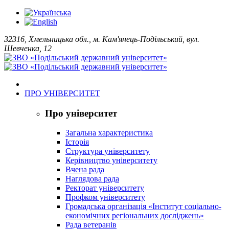
32316, Хмельницька обл., м. Кам'янець-Подільський, вул.
Шевченка, 12
ПРО УНІВЕРСИТЕТ
Про університет
Загальна характеристика
Історія
Структура університету
Керівництво університету
Вчена рада
Наглядова рада
Ректорат університету
Профком університету
Громадська організація «Інститут соціально-
економічних регіональних досліджень»
Рада ветеранів