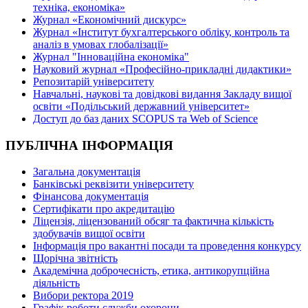
техніка, економіка»
Журнал «Економічний дискурс»
Журнал «Інститут бухгалтерського обліку, контроль та
аналіз в умовах глобалізації»
Журнал "Інноваційна економіка"
Науковий журнал «Професійно-прикладні дидактики»
Репозитарій університету
Навчальні, наукові та довідкові видання Закладу вищої
освіти «Подільський державний університет»
Доступ до баз даних SCOPUS та Web of Science
ПУБЛІЧНА ІНФОРМАЦІЯ
Загальна документація
Банківські реквізити університету
Фінансова документація
Сертифікати про акредитацію
Ліцензія, ліцензований обсяг та фактична кількість
здобувачів вищої освіти
Інформація про вакантні посади та проведення конкурсу
Щорічна звітність
Академічна доброчесність, етика, антикорупційна
діяльність
Вибори ректора 2019
Графік роботи служби охорони