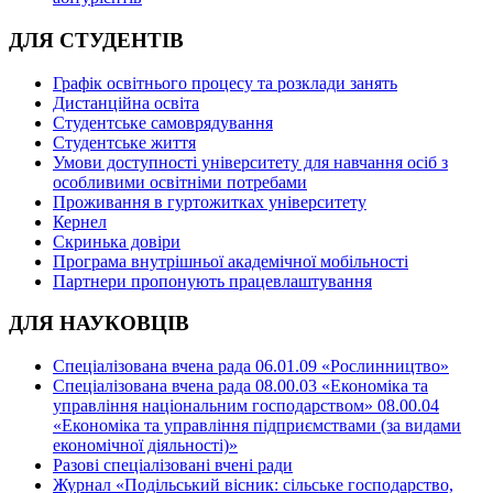
ДЛЯ СТУДЕНТІВ
Графік освітнього процесу та розклади занять
Дистанційна освіта
Студентське самоврядування
Студентське життя
Умови доступності університету для навчання осіб з
особливими освітніми потребами
Проживання в гуртожитках університету
Кернел
Скринька довіри
Програма внутрішньої академічної мобільності
Партнери пропонують працевлаштування
ДЛЯ НАУКОВЦІВ
Спеціалізована вчена рада 06.01.09 «Рослинництво»
Спеціалізована вчена рада 08.00.03 «Економіка та
управління національним господарством» 08.00.04
«Економіка та управління підприємствами (за видами
економічної діяльності)»
Разові спеціалізовані вчені ради
Журнал «Подільський вісник: сільське господарство,