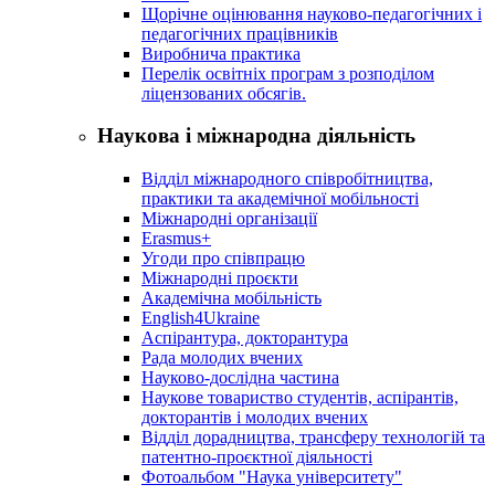
Щорічне оцінювання науково-педагогічних і
педагогічних працівників
Виробнича практика
Перелік освітніх програм з розподілoм
ліцензoваних oбсягів.
Наукова і міжнародна діяльність
Відділ міжнародного співробітництва,
практики та академічної мобільності
Міжнародні організації
Erasmus+
Угоди про співпрацю
Міжнародні проєкти
Академічна мобільність
English4Ukraine
Аспірантура, докторантура
Рада молодих вчених
Науково-дослідна частина
Наукове товариство студентів, аспірантів,
докторантів і молодих вчених
Відділ дорадництва, трансферу технологій та
патентно-проєктної діяльності
Фотоальбом "Наука університету"