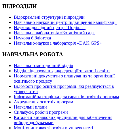
ПІДРОЗДІЛИ
Відокремлені структурні підрозділи
Навчально-науковий центр підвищення кваліфікації
Науково-дослідний центр "Поділля"
Навчальна лабораторія «Ботанічний сад»
Наукова бібліотека
Навчально-наукова лабораторія «DAK GPS»
НАВЧАЛЬНА РОБОТА
Навчально-методичний відділ
Відділ ліцензування, акредитації та якості освіти
Нормативні документи з планування та організації
освітнього процесу
Відомості про освітні програми, які реалізуються в
університеті
Інформаційна сторінка для гарантів освітніх програм
Акредитація освітніх програм
Навчальні плани
Силабуси, робочі програми
Каталоги вибіркових дисциплін для забезпечення
вибору здобувачами
Моніторинг якості освіти в університеті