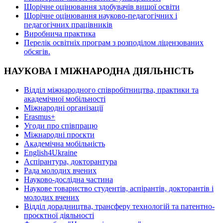
Щорічне оцінювання здобувачів вищої освіти
Щорічне оцінювання науково-педагогічних і
педагогічних працівників
Виробнича практика
Перелік освітніх програм з розподілoм ліцензoваних
oбсягів.
НАУКОВА І МІЖНАРОДНА ДІЯЛЬНІСТЬ
Відділ міжнародного співробітництва, практики та
академічної мобільності
Міжнародні організації
Erasmus+
Угоди про співпрацю
Міжнародні проєкти
Академічна мобільність
English4Ukraine
Аспірантура, докторантура
Рада молодих вчених
Науково-дослідна частина
Наукове товариство студентів, аспірантів, докторантів і
молодих вчених
Відділ дорадництва, трансферу технологій та патентно-
проєктної діяльності