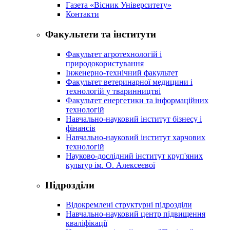
Газета «Вісник Університету»
Контакти
Факультети та інститути
Факультет агротехнологій і
природокористування
Інженерно-технічний факультет
Факультет ветеринарної медицини і
технологій у тваринництві
Факультет енергетики та інформаційних
технологій
Навчально-науковий інститут бізнесу і
фінансів
Навчально-науковий інститут харчових
технологій
Науково-дослідний інститут круп'яних
культур ім. О. Алексеєвої
Підрозділи
Відокремлені структурні підрозділи
Навчально-науковий центр підвищення
кваліфікації