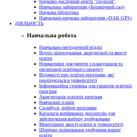
Науково-дослідний центр "Поділля"
Навчальна лабораторія «Ботанічний сад»
Наукова бібліотека
Навчально-наукова лабораторія «DAK GPS»
ДІЯЛЬНІСТЬ
Навчальна робота
Навчально-методичний відділ
Відділ ліцензування, акредитації та якості
освіти
Нормативні документи з планування та
організації освітнього процесу
Відомості про освітні програми, які
реалізуються в університеті
Інформаційна сторінка для гарантів освітніх
програм
Акредитація освітніх програм
Навчальні плани
Силабуси, робочі програми
Каталоги вибіркових дисциплін для
забезпечення вибору здобувачами
Моніторинг якості освіти в університеті
Щорічне оцінювання здобувачів вищої
освіти