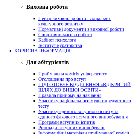
Виховна робота
Центр виховної роботи і соціально-
культурного розвитку
Нормативні документи з виховної роботи
Спортивно-масова робота
Кабінет психолога
Інститут кураторства
КОРИСНА ІНФОРМАЦІЯ
Для абітурієнтів
Приймальна комісія університету
Оголошення про вступ
ПІДГОТОВЧЕ ВІДДІЛЕННЯ «ВІДКРИТИЙ
ШЛЯХ ДО ВИЩОЇ ОСВІТИ»
Правила прийому на навчання
Учаснику національного мультипредметного
тесту
Учаснику єдиного вступного іспиту та
єдиного фахового вступного випробування
Програми вступних іспитів
Розклади вступних випробувань
Інформаційні матеріали приймальної комісії