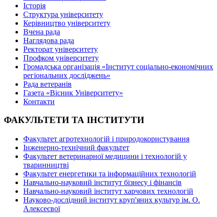
Історія
Структура університету
Керівництво університету
Вчена рада
Наглядова рада
Ректорат університету
Профком університету
Громадська організація «Інститут соціально-економічних
регіональних досліджень»
Рада ветеранів
Газета «Вісник Університету»
Контакти
ФАКУЛЬТЕТИ ТА ІНСТИТУТИ
Факультет агротехнологій і природокористування
Інженерно-технічний факультет
Факультет ветеринарної медицини і технологій у
тваринництві
Факультет енергетики та інформаційних технологій
Навчально-науковий інститут бізнесу і фінансів
Навчально-науковий інститут харчових технологій
Науково-дослідний інститут круп'яних культур ім. О.
Алексеєвої