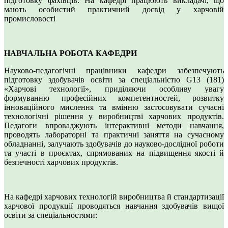
підготовку фахівців. На кафедрі працюють викладачі, що
мають особистий практичний досвід у харчовій
промисловості
НАВЧАЛЬНА РОБОТА КАФЕДРИ
Науково-педагогічні працівники кафедри забезпечують
підготовку здобувачів освіти за спеціальністю G13 (181)
«Харчові технології», приділяючи особливу увагу
формуванню професійних компетентностей, розвитку
інноваційного мислення та вмінню застосовувати сучасні
технологічні рішення у виробництві харчових продуктів.
Педагоги впроваджують інтерактивні методи навчання,
проводять лабораторні та практичні заняття на сучасному
обладнанні, залучають здобувачів до науково-дослідної роботи
та участі в проєктах, спрямованих на підвищення якості й
безпечності харчових продуктів.
На кафедрі харчових технологій виробництва й стандартизації
харчової продукції проводяться навчання здобувачів вищої
освіти за спеціальностями: