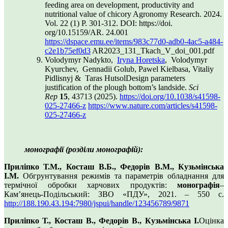
feeding area on development, productivity and
nutritional value of chicory Agronomy Research. 2024.
Vol. 22 (1) P. 301-312. DOI: https://doi.
org/10.15159/AR. 24.001
https://dspace.emu.ee/items/983c77d0-adb0-4ac5-a484-
c2e1b75ef0d3
AR2023_131_Tkach_V_doi_001.pdf
Volodymyr Nadykto,
Iryna Horetska
, Volodymyr
Kyurchev, Gennadii Golub, Pawel Kielbasa, Vitaliy
Pidlisnyj & Taras HutsolDesign parameters
justification of the plough bottom’s landside.
Sci
Rep
15
, 43713 (2025).
https://doi.org/10.1038/s41598-
025-27466-z
https://www.nature.com/articles/s41598-
025-27466-z
монографії (розділи монографій):
Приліпко Т.М., Косташ В.Б., Федорів В.М., Кузьмінська
І.М.
Обгрунтування режимів та параметрів обладнання для
термічної обробки харчових продуктів:
монографія
–
Кам’янець-Подільський: ЗВО «ПДУ», 2021. – 550 с.
http://188.190.43.194:7980/jspui/handle/123456789/9871
Приліпко Т., Косташ В., Федорів В., Кузьмінська І.
Оцінка