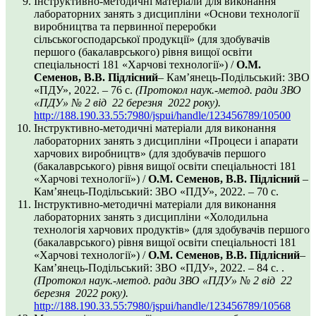
Інструктивно-методичні матеріали для виконання
лабораторних занять з дисципліни «Основи технології
виробництва та первинної переробки
сільськогосподарської продукції» (для здобувачів
першого (бакалаврського) рівня вищої освіти
спеціальності 181 «Харчові технології») /
О.М.
Семенов, В.В. Підлісний
– Кам’янець-Подільський: ЗВО
«ПДУ», 2022. – 76 с.
(Протокол наук.-метод. ради ЗВО
«ПДУ»
№ 2 від 22 березня 2022 року
).
http://188.190.33.55:7980/jspui/handle/123456789/10500
Інструктивно-методичні матеріали для виконання
лабораторних занять з дисципліни «Процеси і апарати
харчових виробництв» (для здобувачів першого
(бакалаврського) рівня вищої освіти спеціальності 181
«Харчові технології») /
О.М. Семенов, В.В. Підлісний
–
Кам’янець-Подільський: ЗВО «ПДУ», 2022. – 70 с.
Інструктивно-методичні матеріали для виконання
лабораторних занять з дисципліни «Холодильна
технологія харчових продуктів» (для здобувачів першого
(бакалаврського) рівня вищої освіти спеціальності 181
«Харчові технології») /
О.М. Семенов, В.В. Підлісний
–
Кам’янець-Подільський: ЗВО «ПДУ», 2022. – 84 с. .
(Протокол наук.-метод. ради ЗВО «ПДУ»
№ 2 від 22
березня 2022 року
).
http://188.190.33.55:7980/jspui/handle/123456789/10568