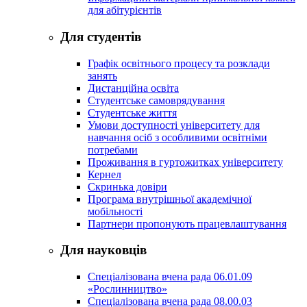
для абітурієнтів
Для студентів
Графік освітнього процесу та розклади
занять
Дистанційна освіта
Студентське самоврядування
Студентське життя
Умови доступності університету для
навчання осіб з особливими освітніми
потребами
Проживання в гуртожитках університету
Кернел
Скринька довіри
Програма внутрішньої академічної
мобільності
Партнери пропонують працевлаштування
Для науковців
Спеціалізована вчена рада 06.01.09
«Рослинництво»
Спеціалізована вчена рада 08.00.03