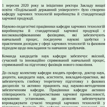
1 вересня 2020 року за ініціативи ректора Закладу вищої
освіти «Подільський державний університет» було створено
кафедру харчових технологій виробництва й стандартизації
харчової продукції.
Науково-педагогічні працівники кафедри харчових технологій
виробництва й стандартизації харчової продукції є
висококваліфікованими фахівцями, які забезпечують
навчальний процес, поєднуючи наукові здобутки з
практичним досвідом у сфері харчових технологій та фаховим
підходом щодо викладання та навчання здобувачів.
Команда кандидатів наук кафедри забезпечує якісний,
сучасний та інноваційно спрямований навчальний процес,
спрямований на підготовку фахівців нового покоління.
До складу колективу кафедри входять професор, доктор наук,
доценти, кандидати наук, асистенти, викладачі-практики, які
забезпечують глибоку теоретичну підготовку з фахових
дисциплін та активно працюють над науково-методичним
забезпеченням кафедри. Працівники кафедри активно
співпрацюють з підприємствами харчової промисловості,
науковими установами, що дозволяє забезпечувати
впроваджувати сучасні тенденції харчових технологій у