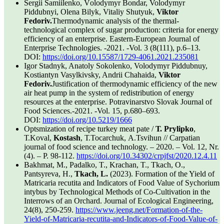
Sergii Samiilenko, Vоlоdymyr Bondar, Volodymyr
Piddubnyi, Olena Bilyk, Vitaliy Shutyuk,
Viktor
Fedoriv.
Thermodynamic analysis of the thermal-
technological complex of sugar production: criteria for energy
efficiency of an enterprise. Eastern-European Journal of
Enterprise Technologies. -2021. -Vol. 3 (8(111), р.6–13.
DOI:
https://doi.org/10.15587/1729-4061.2021.235081
Igor Stadnyk, Anatoly Sokolenko, Volodymyr Piddubnuy,
Kostiantyn Vasylkivsky, Andrii Chahaida,
Viktor
Fedoriv.
Justification of thermodynamic efficiency of the new
air heat pump in the system of redistribution of energy
resources at the enterprise. Potravinarstvo Slovak Journal of
Food Sciences.-2021. -Vol. 15, р.680–693.
DOI:
https://doi.org/10.5219/1666
Optsmization of recipe turkey meat pate /
Т. Prylipko
,
Т.Koval,
Kostash
, Т.Tocarchuk, А.Tsvihun // Carpatian
journal of food science and technology. ‒ 2020. ‒ Vol. 12, Nr.
(4). – Р. 98-112.
https://doi.org/10.34302/crpjfst/2020.12.4.11
Bakhmat, M., Padalko, T., Krachan, T., Tkach, O.,
Pantsyreva, H.,
Tkach, L.
(2023). Formation of the Yield of
Matricaria recutita and Indicators of Food Value of Sychorium
intybus by Technological Methods of Co-Cultivation in the
Interrows of an Orchard. Journal of Ecological Engineering,
24(8), 250-259.
https://www.jeeng.net/Formation-of-the-
Yield-of-Matricaria-recutita-and-Indicators-of-Food-Value-of-