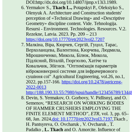
DOI:http://dx.doi.org/10.14807/ijmp.v13i3.1989.
Yermakov S.,
Tkach L.,
Potapskyi P., Oleksiyko S.,
Olenyuk A. Architecture and Construction students'
perception of «Technical Drawing» and «Descriptive
Geometry» discipline content. Vide. Tehnologija.
Resursi - Environment. Technologies. Resources. V.2.
Rezekne, Latvia. 2023. Pp. 209 – 213
https://doi.org/10.17770/etr2023vol2.7207
Малкіна, Віра, Кюрчев, Сергій, Гуцол, Тарас,
Верхоланцева, Валентина, Кюрчева, Людмила,
Мірошниченко, Микола, Білюк, Микола,
Підлісний, Віталій, Гюргюлю, Хатіче та
Ковальчик, Збігнєв. "Оптимізація параметрів
віброконвеєрної системи для інфрачервоного
сушіння сої" Agricultural Engineering, vol.26, no.1,
2022, pp.157-166.
https://doi.org/10.2478/agriceng-
2022-0013
http://188.190.33.55:7980/jspui/handle/123456789/1344
Devin, S. Yermakov, O. Gorbovy, V. Pidlisnyj, and O.
Semenov, “RESEARCH ON WORKING BODIES
OF HAMMER CRUSHERS EMPLOYING THE
FINITE ELEMENT METHOD”,
ETR
, vol. 3, pp. 65–
68, Jan. 2024,
doi: 10.17770/etr2023vol3.7197.
Tkach ,
H. Pantsyreva, O. Ovcharuk , V. Ovcharuk , T.
Padalko ,
L. Tkach
and O. Аmorcite. Influence of