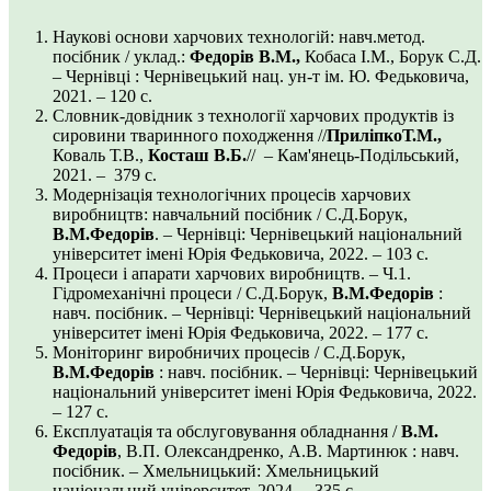
Наукові основи харчових технологій: навч.метод.
посібник / уклад.:
Федорів В.М.,
Кобаса І.М., Борук С.Д.
– Чернівці : Чернівецький нац. ун-т ім. Ю. Федьковича,
2021. – 120 с.
Словник-довідник з технології харчових продуктів із
сировини тваринного походження //
ПриліпкоТ.М.,
Коваль Т.В.,
Косташ В.Б.
// – Кам'янець-Подільський,
2021. – 379 с.
Модернізація технологічних процесів харчових
виробництв: навчальний посібник / С.Д.Борук,
В.М.Федорів
. – Чернівці: Чернівецький національний
університет імені Юрія Федьковича, 2022. – 103 с.
Процеси і апарати харчових виробництв. – Ч.1.
Гідромеханічні процеси / С.Д.Борук,
В.М.Федорів
:
навч. посібник. – Чернівці: Чернівецький національний
університет імені Юрія Федьковича, 2022. – 177 с.
Моніторинг виробничих процесів / С.Д.Борук,
В.М.Федорів
: навч. посібник. – Чернівці: Чернівецький
національний університет імені Юрія Федьковича, 2022.
– 127 с.
Експлуатація та обслуговування обладнання /
В.М.
Федорів
, В.П. Олександренко, А.В. Мартинюк : навч.
посібник. – Хмельницький: Хмельницький
національний університет, 2024. – 335 с.