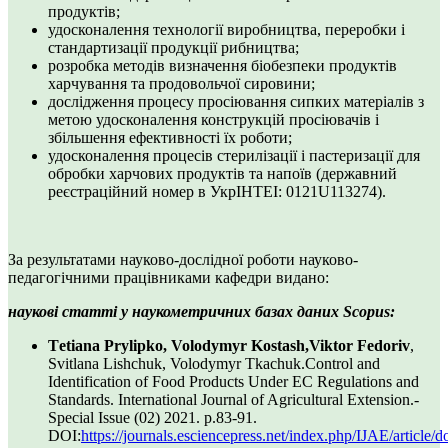
продуктів;
удосконалення технології виробництва, переробки і
стандартизації продукції рибництва;
розробка методів визначення біобезпеки продуктів
харчування та продовольчої сировини;
дослідження процесу просіювання сипких матеріалів з
метою удосконалення конструкцій просіювачів і
збільшення ефективності їх роботи;
удосконалення процесів стерилізації і пастеризації для
обробки харчових продуктів та напоїв (державний
реєстраційний номер в УкрІНТЕІ: 0121U113274).
За результатами науково-дослідної роботи науково-
педагогічними працівниками кафедри видано:
наукові статті у наукометричних базах даних Scopus:
Tеtiana Prylipko, Volodymyr Kostash,
Viktor Fedoriv
,
Svitlana Lishchuk, Volodymyr Tkachuk.Control and
Identification of Food Products Under EC Regulations and
Standards. International Journal of Agricultural Extension.-
Special Issue (02) 2021. p.83-91.
DOI:
https://journals.esciencepress.net/index.php/IJAE/article