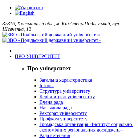
32316, Хмельницька обл., м. Кам'янець-Подільський, вул.
Шевченка, 12
ПРО УНІВЕРСИТЕТ
Про університет
Загальна характеристика
Історія
Структура університету
Керівництво університету
Вчена рада
Наглядова рада
Ректорат університету
Профком університету
Громадська організація «Інститут соціально-
економічних регіональних досліджень»
Рада ветеранів