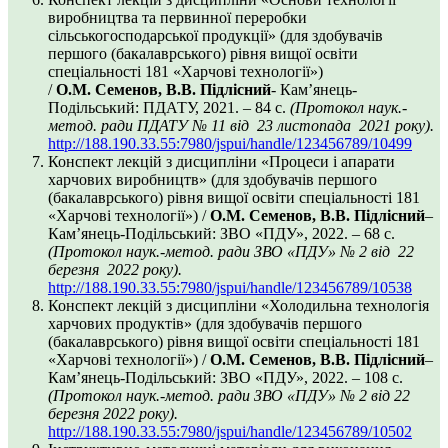
виробництва та первинної переробки
сільськогосподарської продукції» (для здобувачів
першого (бакалаврського) рівня вищої освіти
спеціальності 181 «Харчові технології»)
/
О.М. Семенов, В.В. Підлісний
- Кам’янець-
Подільський: ПДАТУ, 2021. – 84 с.
(Протокол наук.-
метод. ради ПДАТУ
№ 11 від 23 листопада 2021 року
).
http://188.190.33.55:7980/jspui/handle/123456789/10499
Конспект лекцій з дисципліни «Процеси і апарати
харчових виробництв» (для здобувачів першого
(бакалаврського) рівня вищої освіти спеціальності 181
«Харчові технології») /
О.М. Семенов, В.В. Підлісний
–
Кам’янець-Подільський: ЗВО «ПДУ», 2022. – 68 с.
(Протокол наук.-метод. ради ЗВО «ПДУ»
№ 2 від 22
березня 2022 року
).
http://188.190.33.55:7980/jspui/handle/123456789/10538
Конспект лекцій з дисципліни «Холодильна технологія
харчових продуктів» (для здобувачів першого
(бакалаврського) рівня вищої освіти спеціальності 181
«Харчові технології») /
О.М. Семенов, В.В. Підлісний
–
Кам’янець-Подільський: ЗВО «ПДУ», 2022. – 108 с.
(Протокол наук.-метод. ради ЗВО «ПДУ»
№ 2 від 22
березня 2022 року
).
http://188.190.33.55:7980/jspui/handle/123456789/10502