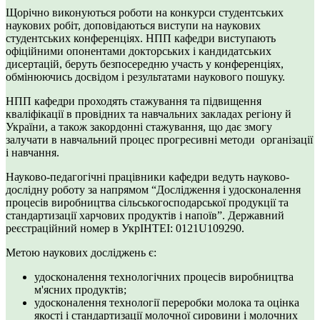
Щорічно виконуються роботи на конкурси студентських
наукових робіт, доповідаються виступи на наукових
студентських конференціях. НПП кафедри виступають
офіційними опонентами докторських і кандидатських
дисертацій, беруть безпосередню участь у конференціях,
обмінюючись досвідом і результатами наукового пошуку.
НПП кафедри проходять стажування та підвищення
кваліфікації в провідних та навчальних закладах регіону й
України, а також закордонні стажування, що дає змогу
залучати в навчальний процес прогресивні методи організації
і навчання.
Науково-педагогічні працівники кафедри ведуть науково-
дослідну роботу за напрямом “Дослідження і удосконалення
процесів виробництва сільськогосподарської продукції та
стандартизації харчових продуктів і напоїв”. Державний
реєстраційний номер в УкрІНТЕІ: 0121U109290.
Метою наукових досліджень є:
удосконалення технологічних процесів виробництва
м'ясних продуктів;
удосконалення технології переробки молока та оцінка
якості і стандартизації молочної сировини і молочних