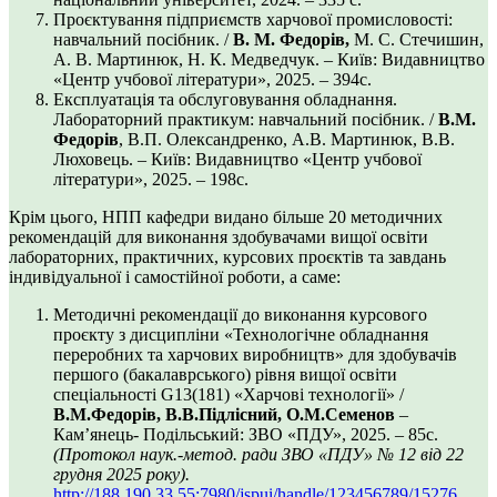
Проєктування підприємств харчової промисловості:
навчальний посібник. /
В. М. Федорів,
М. С. Стечишин,
А. В. Мартинюк, Н. К. Медведчук. – Київ: Видавництво
«Центр учбової літератури», 2025. – 394с.
Експлуатація та обслуговування обладнання.
Лабораторний практикум: навчальний посібник. /
В.М.
Федорів
, В.П. Олександренко, А.В. Мартинюк, В.В.
Люховець. – Київ: Видавництво «Центр учбової
літератури», 2025. – 198с.
Крім цього, НПП кафедри видано більше 20 методичних
рекомендацій для виконання здобувачами вищої освіти
лабораторних, практичних, курсових проєктів та завдань
індивідуальної і самостійної роботи, а саме:
Методичні рекомендації до виконання курсового
проєкту з дисципліни «Технологічне обладнання
переробних та харчових виробництв» для здобувачів
першого (бакалаврського) рівня вищої освіти
спеціальності G13(181) «Харчові технології» /
В.М.Федорів, В.В.Підлісний, О.М.Семенов
–
Кам’янець- Подільський: ЗВО «ПДУ», 2025. – 85с.
(Протокол наук.-метод. ради ЗВО «ПДУ»
№ 1
2
від 2
2
грудня 2025 року
).
http://188.190.33.55:7980/jspui/handle/123456789/15276