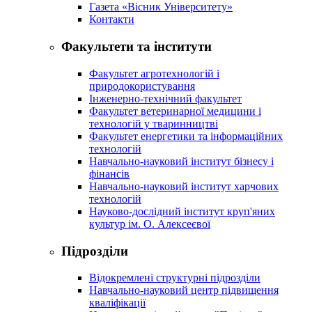
Газета «Вісник Університету»
Контакти
Факультети та інститути
Факультет агротехнологій і
природокористування
Інженерно-технічний факультет
Факультет ветеринарної медицини і
технологій у тваринництві
Факультет енергетики та інформаційних
технологій
Навчально-науковий інститут бізнесу і
фінансів
Навчально-науковий інститут харчових
технологій
Науково-дослідний інститут круп'яних
культур ім. О. Алексеєвої
Підрозділи
Відокремлені структурні підрозділи
Навчально-науковий центр підвищення
кваліфікації