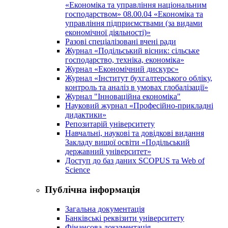
«Економіка та управління національним
господарством» 08.00.04 «Економіка та
управління підприємствами (за видами
економічної діяльності)»
Разові спеціалізовані вчені ради
Журнал «Подільський вісник: сільське
господарство, техніка, економіка»
Журнал «Економічний дискурс»
Журнал «Інститут бухгалтерського обліку,
контроль та аналіз в умовах глобалізації»
Журнал "Інноваційна економіка"
Науковий журнал «Професійно-прикладні
дидактики»
Репозитарій університету
Навчальні, наукові та довідкові видання
Закладу вищої освіти «Подільський
державний університет»
Доступ до баз даних SCOPUS та Web of
Science
Публічна інформація
Загальна документація
Банківські реквізити університету
Фінансова документація