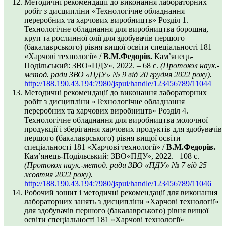
Методичні рекомендації до виконання лабораторних
робіт з дисципліни «Технологічне обладнання
переробних та харчових виробництв» Розділ 1.
Технологічне обладнання для виробництва борошна,
круп та рослинної олії для здобувачів першого
(бакалаврського) рівня вищої освіти спеціальності 181
«Харчові технології» /
В.М.Федорів.
Кам’янець-
Подільський: ЗВО«ПДУ», 2022. – 68 с.
(Протокол наук.-
метод. ради ЗВО «ПДУ»
№ 9 від 20 грудня 2022 року
).
http://188.190.43.194:7980/jspui/handle/123456789/11044
Методичні рекомендації до виконання лабораторних
робіт з дисципліни «Технологічне обладнання
переробних та харчових виробництв» Розділ 4.
Технологічне обладнання для виробництва молочної
продукції і зберігання харчових продуктів для здобувачів
першого (бакалаврського) рівня вищої освіти
спеціальності 181 «Харчові технології» /
В.М.Федорів.
Кам’янець-Подільський: ЗВО«ПДУ», 2022.– 108 с.
(Протокол наук.-метод. ради ЗВО «ПДУ»
№ 7 від 25
жовтня 2022 року
).
http://188.190.43.194:7980/jspui/handle/123456789/11046
Робочий зошит і методичні рекомендації для виконання
лабораторних занять з дисципліни «Харчові технології»
для здобувачів першого (бакалаврського) рівня вищої
освіти спеціальності 181 «Харчові технології»