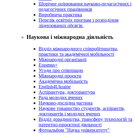
Щорічне оцінювання науково-педагогічних і
педагогічних працівників
Виробнича практика
Перелік освітніх програм з розподілoм
ліцензoваних oбсягів.
Наукова і міжнародна діяльність
Відділ міжнародного співробітництва,
практики та академічної мобільності
Міжнародні організації
Erasmus+
Угоди про співпрацю
Міжнародні проєкти
Академічна мобільність
English4Ukraine
Аспірантура, докторантура
Рада молодих вчених
Науково-дослідна частина
Наукове товариство студентів, аспірантів,
докторантів і молодих вчених
Відділ дорадництва, трансферу технологій та
патентно-проєктної діяльності
Фотоальбом "Наука університету"