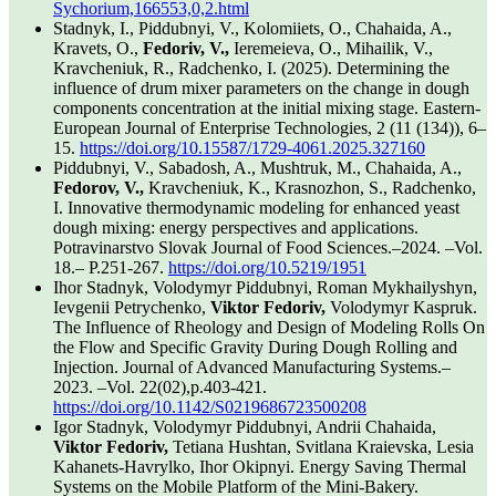
Sychorium,166553,0,2.html
Stadnyk, I., Piddubnyi, V., Kolomiiets, O., Chahaida, A.,
Kravets, O.,
Fedoriv, V.,
Ieremeieva, O., Mihailik, V.,
Kravcheniuk, R., Radchenko, I. (2025). Determining the
influence of drum mixer parameters on the change in dough
components concentration at the initial mixing stage. Eastern-
European Journal of Enterprise Technologies, 2 (11 (134)), 6–
15.
https://doi.org/10.15587/1729-4061.2025.327160
Piddubnyi, V., Sabadosh, A., Mushtruk, M., Chahaida, A.,
Fedorov, V.,
Kravcheniuk, K., Krasnozhon, S., Radchenko,
I. Innovative thermodynamic modeling for enhanced yeast
dough mixing: energy perspectives and applications.
Potravinarstvo Slovak Journal of Food Sciences.–2024. –Vol.
18.– Р.251-267.
https://doi.org/10.5219/1951
Ihor Stadnyk, Volodymyr Piddubnyi, Roman Mykhailyshyn,
Ievgenii Petrychenko,
Viktor Fedoriv,
Volodymyr Kaspruk.
The Influence of Rheology and Design of Modeling Rolls On
the Flow and Specific Gravity During Dough Rolling and
Injection. Journal of Advanced Manufacturing Systems.–
2023. –Vol. 22(02),р.403-421.
https://doi.org/10.1142/S0219686723500208
Igor Stadnyk, Volodymyr Piddubnyi, Andrii Chahaida,
Viktor Fedoriv,
Tetiana Hushtan, Svitlana Kraievska, Lesia
Kahanets-Havrylko, Ihor Okipnyi. Energy Saving Thermal
Systems on the Mobile Platform of the Mini-Bakery.