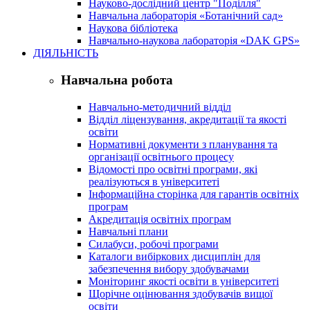
Науково-дослідний центр "Поділля"
Навчальна лабораторія «Ботанічний сад»
Наукова бібліотека
Навчально-наукова лабораторія «DAK GPS»
ДІЯЛЬНІСТЬ
Навчальна робота
Навчально-методичний відділ
Відділ ліцензування, акредитації та якості
освіти
Нормативні документи з планування та
організації освітнього процесу
Відомості про освітні програми, які
реалізуються в університеті
Інформаційна сторінка для гарантів освітніх
програм
Акредитація освітніх програм
Навчальні плани
Силабуси, робочі програми
Каталоги вибіркових дисциплін для
забезпечення вибору здобувачами
Моніторинг якості освіти в університеті
Щорічне оцінювання здобувачів вищої
освіти