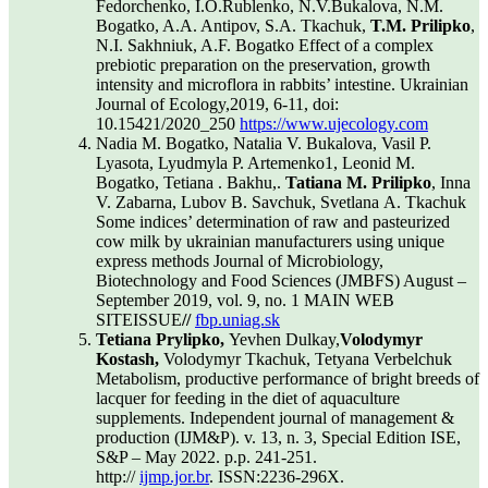
Fedorchenko, I.O.Rublenko, N.V.Bukalova, N.M.
Bogatko, A.A. Antipov, S.А. Tkachuk,
T.M. Prilipko
,
N.I. Sakhniuk, A.F. Bogatko Effect of a complex
prebiotic preparation on the preservation, growth
intensity and microflora in rabbits’ intestine. Ukrainian
Journal of Ecology,2019, 6-11, doi:
10.15421/2020_250
https://www.ujecology.com
Nadia M. Bogatko, Natalia V. Bukalova, Vasil P.
Lyasota, Lyudmyla P. Artemenko1, Leonid M.
Bogatko, Tetiana . Bakhu,.
Tatiana M. Prilipko
, Inna
V. Zabarna, Lubov B. Savchuk, Svetlana А. Tkachuk
Some indices’ determination of raw and pasteurized
cow milk by ukrainian manufacturers using unique
express methods Journal of Microbiology,
Biotechnology and Food Sciences (JMBFS) August –
September 2019, vol. 9, no. 1 MAIN WEB
SITEISSUE
//
fbp.uniag.sk
Tetiana Prylipko,
Yevhen Dulkay,
Volodymyr
Kostash,
Volodymyr Tkachuk, Tetyana Verbelchuk
Metabolism, productive performance of bright breeds of
lacquer for feeding in the diet of aquaculture
supplements. Independent journal of management &
production (IJM&P). v. 13, n. 3, Special Edition ISE,
S&P – May 2022. p.p. 241-251.
http://
ijmp.jor.br
. ISSN:2236-296X.