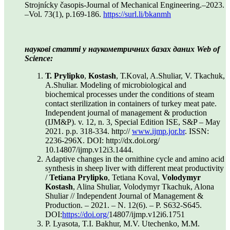
Strojnícky časopis-Journal of Mechanical Engineering.–2023.
–Vol. 73(1), р.169-186.
https://surl.li/bkanmh
наукові статті у наукометричних базах даних Web of
Science:
Т. Prylipko
,
Kostash
, Т.Koval, A.Shuliar, V. Tkachuk,
A.Shuliar. Modeling of microbiological and
biochemical processes under the conditions of steam
contact sterilization in containers of turkey meat pate.
Independent journal of management & production
(IJM&P). v. 12, n. 3, Special Edition ISE, S&P – May
2021. p.p. 318-334. http://
www.ijmp.jor.br
. ISSN:
2236-296X. DOI: http://dx.doi.org/
10.14807/ijmp.v12i3.1444.
Adaptive changes in the ornithine cycle and amino acid
synthesis in sheep liver with different meat productivity
/
Tetiana Prylipko
, Tetiana Koval,
Volodymyr
Kostash
, Alina Shuliar, Volodymyr Tkachuk, Alona
Shuliar // Independent Journal of Management &
Production. – 2021. – N. 12(6). – P. S632-S645.
DOI:
https://doi.org/
14807/ijmp.v12i6.1751
P. Lyasota, T.I. Bakhur, M.V. Utechenko, M.M.