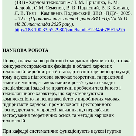
(181) «Харчові технології» / Т. М. Приліпко, В. М.
Федорів, О.М. Семенов, В. В. Підлісний, В. Б. Косташ,
Л. В. Ткач – Кам’янець-Подільський, ЗВО «ПДУ», 2025.
– 72 с.
(Протокол наук.-метод. ради ЗВО «ПДУ»
№ 11
від 26 листопада 2025 року
).
http://188.190.33.55:7980/jspui/handle/123456789/15275
НАУКОВА РОБОТА
Поряд з навчальною роботою із завдань кафедри є підготовка
конкурентоспроможних фахівців в області харчових
технологій виробництва й стандартизації харчової продукції,
тому наукова підготовка включає теоретичні та практичні
знання й уміння, а також навики розв’язувати складні
спеціалізовані задачі та практичні проблеми технічного і
технологічного характеру, що характеризуються
комплексністю та невизначеністю у виробничих умовах
підприємств харчової промисловості і ресторанного
господарства та у процесі навчання, що передбачає
застосування теоретичних основ та методів харчових
технологій.
При кафедрі систематично функціонують наукові гуртки.