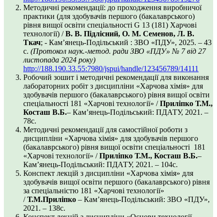
Методичні рекомендації: до проходження виробничої
практики (для здобувачів першого (бакалаврського)
рівня вищої освіти спеціальності G 13 (181) Харчові
технології) /
В. В. Підлісний, О. М. Семенов, Л. В.
Ткач
; - Кам’янець-Подільський : ЗВО «ПДУ», 2025. – 43
с.
(Протокол наук.-метод. ради ЗВО «ПДУ»
№ 7 від 27
листопада 2024 року
)
http://188.190.33.55:7980/jspui/handle/123456789/14111
Робочий зошит і методичні рекомендації для виконання
лабораторних робіт з дисципліни «Харчова хімія» для
здобувачів першого (бакалаврського) рівня вищої освіти
спеціальності 181 «Харчові технології» /
Приліпко Т.М.,
Косташ В.Б.
– Кам’янець-Подільський: ПДАТУ, 2021. –
78с.
Методичні рекомендації для самостійної роботи з
дисципліни «Харчова хімія» для здобувачів першого
(бакалаврського) рівня вищої освіти спеціальності 181
«Харчові технології» /
Приліпко Т.М., Косташ В.Б.
–
Кам’янець-Подільський: ПДАТУ, 2021. – 104с.
Конспект лекцій з дисципліни «Харчова хімія» для
здобувачів вищої освіти першого (бакалаврського) рівня
за спеціальністю 181 «Харчові технології»
/
Т.М.Приліпко
– Кам’янець-Подільський: ЗВО «ПДУ»,
2021. – 138с.
Конспект лекцій з дисципліни «Основи технології