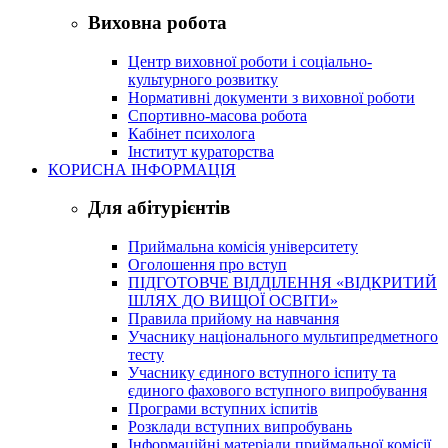
Виховна робота
Центр виховної роботи і соціально-
культурного розвитку
Нормативні документи з виховної роботи
Спортивно-масова робота
Кабінет психолога
Інститут кураторства
КОРИСНА ІНФОРМАЦІЯ
Для абітурієнтів
Приймальна комісія університету
Оголошення про вступ
ПІДГОТОВЧЕ ВІДДІЛЕННЯ «ВІДКРИТИЙ
ШЛЯХ ДО ВИЩОЇ ОСВІТИ»
Правила прийому на навчання
Учаснику національного мультипредметного
тесту
Учаснику єдиного вступного іспиту та
єдиного фахового вступного випробування
Програми вступних іспитів
Розклади вступних випробувань
Інформаційні матеріали приймальної комісії