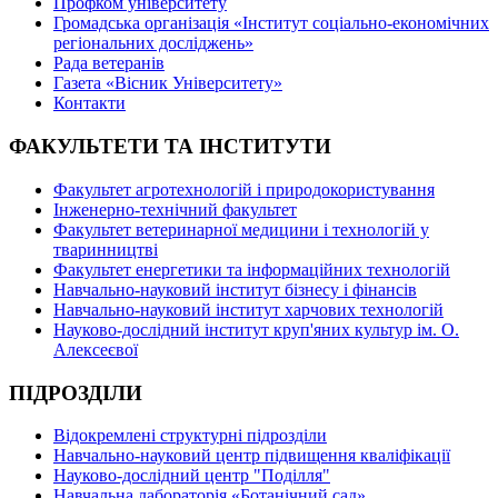
Профком університету
Громадська організація «Інститут соціально-економічних
регіональних досліджень»
Рада ветеранів
Газета «Вісник Університету»
Контакти
ФАКУЛЬТЕТИ ТА ІНСТИТУТИ
Факультет агротехнологій і природокористування
Інженерно-технічний факультет
Факультет ветеринарної медицини і технологій у
тваринництві
Факультет енергетики та інформаційних технологій
Навчально-науковий інститут бізнесу і фінансів
Навчально-науковий інститут харчових технологій
Науково-дослідний інститут круп'яних культур ім. О.
Алексеєвої
ПІДРОЗДІЛИ
Відокремлені структурні підрозділи
Навчально-науковий центр підвищення кваліфікації
Науково-дослідний центр "Поділля"
Навчальна лабораторія «Ботанічний сад»