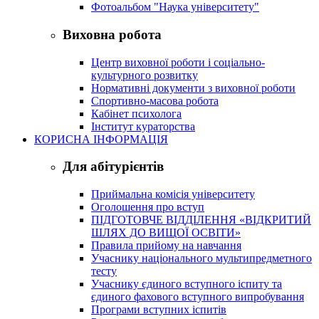
Фотоальбом "Наука університету"
Виховна робота
Центр виховної роботи і соціально-
культурного розвитку
Нормативні документи з виховної роботи
Спортивно-масова робота
Кабінет психолога
Інститут кураторства
КОРИСНА ІНФОРМАЦІЯ
Для абітурієнтів
Приймальна комісія університету
Оголошення про вступ
ПІДГОТОВЧЕ ВІДДІЛЕННЯ «ВІДКРИТИЙ
ШЛЯХ ДО ВИЩОЇ ОСВІТИ»
Правила прийому на навчання
Учаснику національного мультипредметного
тесту
Учаснику єдиного вступного іспиту та
єдиного фахового вступного випробування
Програми вступних іспитів