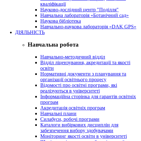
кваліфікації
Науково-дослідний центр "Поділля"
Навчальна лабораторія «Ботанічний сад»
Наукова бібліотека
Навчально-наукова лабораторія «DAK GPS»
ДІЯЛЬНІСТЬ
Навчальна робота
Навчально-методичний відділ
Відділ ліцензування, акредитації та якості
освіти
Нормативні документи з планування та
організації освітнього процесу
Відомості про освітні програми, які
реалізуються в університеті
Інформаційна сторінка для гарантів освітніх
програм
Акредитація освітніх програм
Навчальні плани
Силабуси, робочі програми
Каталоги вибіркових дисциплін для
забезпечення вибору здобувачами
Моніторинг якості освіти в університеті