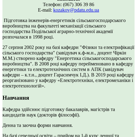
Телефон: (067) 306 39 86
Е-mail:
kozakov@pdatu.edu.ua
Підготовка інженерів-енергетиків сільськогосподарського
виробництва на факультеті механізації сільського
господарства Подільської аграрно-технічної академії
розпочалася в 1998 році.
27 серпня 2002 року на базі кафедри "Фізики та електрифікації
сільського господарства" (завідувач к.ф-м.н., доцент Чіркін
М.М.) створено кафедру "Енергетика сільськогосподарського
виробництва". В 2008 році кафедру перейменовано в кафедру
енергетики та електротехнічних систем в АПК (завідувач
кафедри – к.т.н., доцент Гарасимчук І.Д.). В 2019 році кафедру
реорганізовано у кафедру «Електротехніки, електромеханіки і
електротехнологій».
Навчання
Кафедра здійснює підготовку бакалаврів, магістрів та
кандидатів наук (докторів філософії).
Денна та заочна форми навчання.
На базі середньої освіти – прийом на 1-й курс денної та