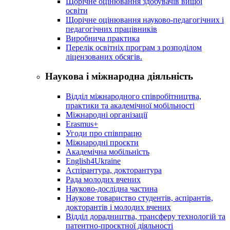
Щорічне оцінювання здобувачів вищої
освіти
Щорічне оцінювання науково-педагогічних і
педагогічних працівників
Виробнича практика
Перелік освітніх програм з розподілoм
ліцензoваних oбсягів.
Наукова і міжнародна діяльність
Відділ міжнародного співробітництва,
практики та академічної мобільності
Міжнародні організації
Erasmus+
Угоди про співпрацю
Міжнародні проєкти
Академічна мобільність
English4Ukraine
Аспірантура, докторантура
Рада молодих вчених
Науково-дослідна частина
Наукове товариство студентів, аспірантів,
докторантів і молодих вчених
Відділ дорадництва, трансферу технологій та
патентно-проєктної діяльності