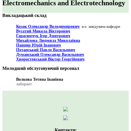
Electromechanics and Electrotechnology
Викладацький склад
Козак Олександр Володимирович
в.о. завідувача кафедри
Вусатий Микола Вікторович
Гарасимчук Ігор Дмитрович
Михайлова Людмила Миколаївна
Панцир Юрій Іванович
Потапський Павло Васильович
Думанський Олександр Васильович
Хворостовський Віктор Георгійович
Молодший обслуговуючий персонал
Волкова Тетяна Іванівна
лаборант
Контакти: