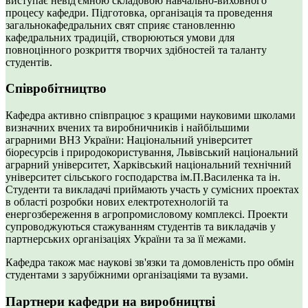
виступає невід'ємною складовою навчально-виховного
процесу кафедри. Підготовка, організація та проведення
загальнокафедральних свят сприяє становленню
кафедральних традицій, створюються умови для
повноцінного розкриття творчих здібностей та таланту
студентів.
Співробітництво
Кафедра активно співпрацює з кращими науковими школами
визначних вчених та виробничників і найбільшими
аграрними ВНЗ України: Національний університет
біоресурсів і природокористування, Львівський національний
аграрний університет, Харківський національний технічний
університет сільського господарства ім.П.Василенка та ін.
Студенти та викладачі приймають участь у сумісних проектах
в області розробки нових електротехнологій та
енергозбереження в агропромисловому комплексі. Проекти
супроводжуються стажуванням студентів та викладачів у
партнерських організаціях України та за її межами.
Кафедра також має наукові зв'язки та домовленість про обмін
студентами з зарубіжними організаціями та вузами.
Партнери кафедри на виробництві