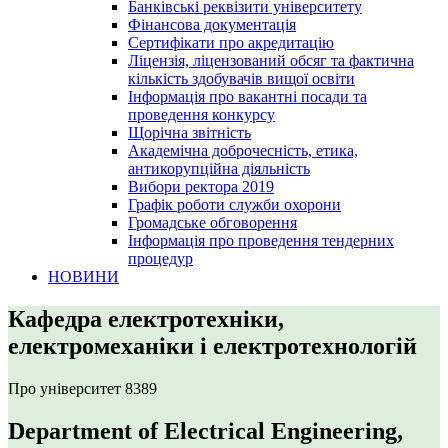
Банківські реквізити університету
Фінансова документація
Сертифікати про акредитацію
Ліцензія, ліцензований обсяг та фактична
кількість здобувачів вищої освіти
Інформація про вакантні посади та
проведення конкурсу
Щорічна звітність
Академічна доброчесність, етика,
антикорупційна діяльність
Вибори ректора 2019
Графік роботи служби охорони
Громадське обговорення
Інформація про проведення тендерних
процедур
НОВИНИ
Кафедра електротехніки,
електромеханіки і електротехнологій
Про університет
8389
Department of Electrical Engineering,