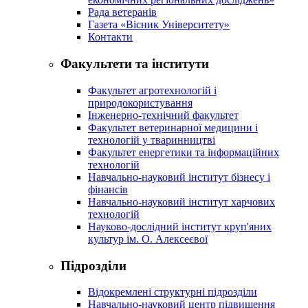
Рада ветеранів
Газета «Вісник Університету»
Контакти
Факультети та інститути
Факультет агротехнологій і
природокористування
Інженерно-технічний факультет
Факультет ветеринарної медицини і
технологій у тваринництві
Факультет енергетики та інформаційних
технологій
Навчально-науковий інститут бізнесу і
фінансів
Навчально-науковий інститут харчових
технологій
Науково-дослідний інститут круп'яних
культур ім. О. Алексеєвої
Підрозділи
Відокремлені структурні підрозділи
Навчально-науковий центр підвищення