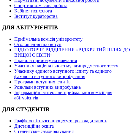
Нормативні документи з виховної роботи
Спортивно-масова робота
Кабінет психолога
Інститут кураторства
ДЛЯ АБІТУРІЄНТІВ
Приймальна комісія університету
Оголошення про вступ
ПІДГОТОВЧЕ ВІДДІЛЕННЯ «ВІДКРИТИЙ ШЛЯХ ДО
ВИЩОЇ ОСВІТИ»
Правила прийому на навчання
Учаснику національного мультипредметного тесту
Учаснику єдиного вступного іспиту та єдиного
фахового вступного випробування
Програми вступних іспитів
Розклади вступних випробувань
Інформаційні матеріали приймальної комісії для
абітурієнтів
ДЛЯ СТУДЕНТІВ
Графік освітнього процесу та розклади занять
Дистанційна освіта
Студентське самоврядування