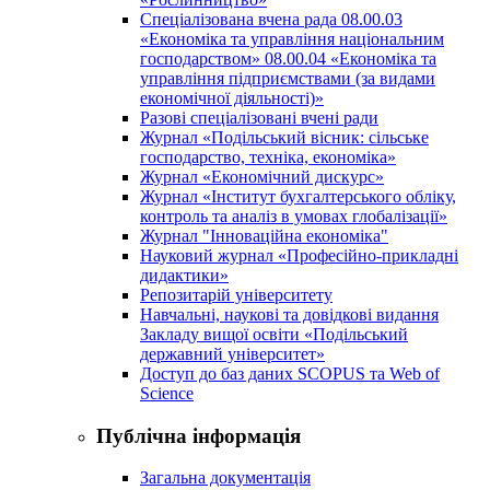
Спеціалізована вчена рада 08.00.03
«Економіка та управління національним
господарством» 08.00.04 «Економіка та
управління підприємствами (за видами
економічної діяльності)»
Разові спеціалізовані вчені ради
Журнал «Подільський вісник: сільське
господарство, техніка, економіка»
Журнал «Економічний дискурс»
Журнал «Інститут бухгалтерського обліку,
контроль та аналіз в умовах глобалізації»
Журнал "Інноваційна економіка"
Науковий журнал «Професійно-прикладні
дидактики»
Репозитарій університету
Навчальні, наукові та довідкові видання
Закладу вищої освіти «Подільський
державний університет»
Доступ до баз даних SCOPUS та Web of
Science
Публічна інформація
Загальна документація