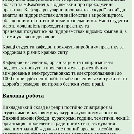
області та м.Кам'янець-Подільський про проходження
практики. Кафедра регулярно проводить екскурсії та виїздні
заняття на підприємствах для знайомства з виробництвом,
обладнанням та потенційними працедавцями. Наші студенти
мають можливість проходити практику та
працевлаштовуватись на підприємствах відомих компаній, з
якими укладено договори.
Кращі студенти кафедри проходять виробничу практику за
кордоном в різних країнах світу.
Кафедрою населенню, організаціям та підприємствам
надаються послуги з проведення електротехнічних
вимірювань в електроустановках та електрообладнанні до
1000 в при здійсненні робіт із забезпечення захисту життя та
здоров'я громадян, контролю безпеки умов праці.
Виховна робота
Викладацький склад кафедри постійно співпрацює зі
студентами в науковому, культурно-духовному аспектах.
Виховні заходи (бесіди, кураторські години, тематичні лекції),
організація і проведення традиційних свят, заснування
власних традицій – далеко не повний арсенал засобів, що