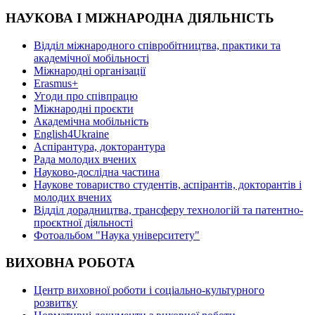
НАУКОВА І МІЖНАРОДНА ДІЯЛЬНІСТЬ
Відділ міжнародного співробітництва, практики та
академічної мобільності
Міжнародні організації
Erasmus+
Угоди про співпрацю
Міжнародні проєкти
Академічна мобільність
English4Ukraine
Аспірантура, докторантура
Рада молодих вчених
Науково-дослідна частина
Наукове товариство студентів, аспірантів, докторантів і
молодих вчених
Відділ дорадництва, трансферу технологій та патентно-
проєктної діяльності
Фотоальбом "Наука університету"
ВИХОВНА РОБОТА
Центр виховної роботи і соціально-культурного
розвитку