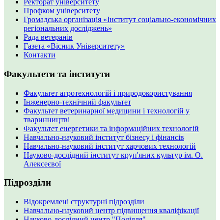
Ректорат університету
Профком університету
Громадська організація «Інститут соціально-економічних
регіональних досліджень»
Рада ветеранів
Газета «Вісник Університету»
Контакти
Факультети та інститути
Факультет агротехнологій і природокористування
Інженерно-технічний факультет
Факультет ветеринарної медицини і технологій у
тваринництві
Факультет енергетики та інформаційних технологій
Навчально-науковий інститут бізнесу і фінансів
Навчально-науковий інститут харчових технологій
Науково-дослідний інститут круп'яних культур ім. О.
Алексеєвої
Підрозділи
Відокремлені структурні підрозділи
Навчально-науковий центр підвищення кваліфікації
Науково-дослідний центр "Поділля"