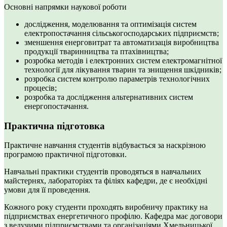
Основні напрямки наукової роботи
дослідження, моделювання та оптимізація систем
електропостачання сільськогосподарських підприємств;
зменшення енерговитрат та автоматизація виробництва
продукції тваринництва та птахівництва;
розробка методів і електронних систем електромагнітної
технології для лікування тварин та знищення шкідників;
розробка систем контролю параметрів технологічних
процесів;
розробка та дослідження альтернативних систем
енергопостачання.
Практична підготовка
Практичне навчання студентів відбувається за наскрізною
програмою практичної підготовки.
Навчальні практики студентів проводяться в навчальних
майстернях, лабораторіях та філіях кафедри, де є необхідні
умови для її проведення.
Кожного року студенти проходять виробничу практику на
підприємствах енергетичного профілю. Кафедра має договори
з ведучими підприємствами та організаціями Хмельницької