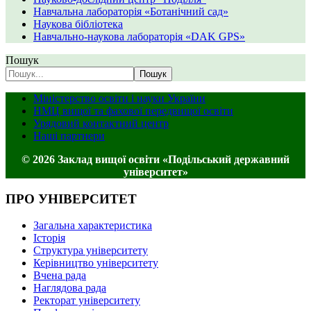
Навчальна лабораторія «Ботанічний сад»
Наукова бібліотека
Навчально-наукова лабораторія «DAK GPS»
Пошук
Пошук
Міністерство освіти і науки України
НМЦ вищої та фахової передвищої освіти
Урядовий контактний центр
Наші партнери
© 2026 Заклад вищої освіти «Подільський державний
університет»
ПРО УНІВЕРСИТЕТ
Загальна характеристика
Історія
Структура університету
Керівництво університету
Вчена рада
Наглядова рада
Ректорат університету