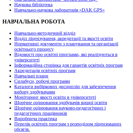
Наукова бібліотека
Навчально-наукова лабораторія «DAK GPS»
НАВЧАЛЬНА РОБОТА
Навчально-методичний відділ
Відділ ліцензування, акредитації та якості освіти
Нормативні документи з планування та організації
освітнього процесу
Відомості про освітні програми, які реалізуються в
університеті
Інформаційна сторінка для гарантів освітніх програм
Акредитація освітніх програм
Навчальні плани
Силабуси, робочі програми
Каталоги вибіркових дисциплін для забезпечення
вибору здобувачами
Моніторинг якості освіти в університеті
Щорічне оцінювання здобувачів вищої освіти
Щорічне оцінювання науково-педагогічних і
педагогічних працівників
Виробнича практика
Перелік освітніх програм з розподілoм ліцензoваних
oбсягів.