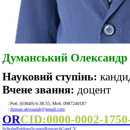
Думанський Олександр
Науковий ступінь:
канди
Вчене звання:
доцент
: Роб. (03849) 6-38-55, Моб. 0987240187
:
duman.alexsandr@gmail.com
OR
CID:
0000-0002-1750
Scholar
Publons
Scopus
ResearchGate
CV