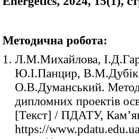
Energetics, 2024, 15(1), 
Методична робота:
Л.М.Михайлова, І.Д.Гар
Ю.І.Панцир, В.М.Дубік,
О.В.Думанський. Методи
дипломних проектів осв
[Текст] / ПДАТУ, Кам’я
https://www.pdatu.edu.u