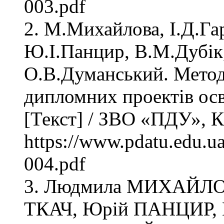
003.pdf
2. М.Михайлова, І.Д.Га
Ю.І.Панцир, В.М.Дубік
О.В.Думанський. Методи
дипломних проектів осв
[Текст] / ЗВО «ПДУ», К
https://www.pdatu.edu.u
004.pdf
3. Людмила МИХАЙЛО
ТКАЧ, Юрій ПАНЦИР, В