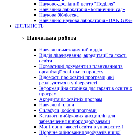
Науково-дослідний центр "Поділля"
Навчальна лабораторія «Ботанічний сад»
Наукова бібліотека
Навчально-наукова лабораторія «DAK GPS»
ДІЯЛЬНІСТЬ
Навчальна робота
Навчально-методичний відділ
Відділ ліцензування, акредитації та якості
освіти
Нормативні документи з планування та
організації освітнього процесу
Відомості про освітні програми, які
реалізуються в університеті
Інформаційна сторінка для гарантів освітніх
програм
Акредитація освітніх програм
Навчальні плани
Силабуси, робочі програми
Каталоги вибіркових дисциплін для
забезпечення вибору здобувачами
Моніторинг якості освіти в університеті
Щорічне оцінювання здобувачів вищої