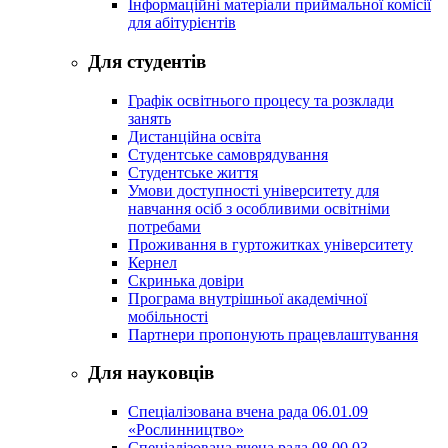
Інформаційні матеріали приймальної комісії
для абітурієнтів
Для студентів
Графік освітнього процесу та розклади
занять
Дистанційна освіта
Студентське самоврядування
Студентське життя
Умови доступності університету для
навчання осіб з особливими освітніми
потребами
Проживання в гуртожитках університету
Кернел
Скринька довіри
Програма внутрішньої академічної
мобільності
Партнери пропонують працевлаштування
Для науковців
Спеціалізована вчена рада 06.01.09
«Рослинництво»
Спеціалізована вчена рада 08.00.03