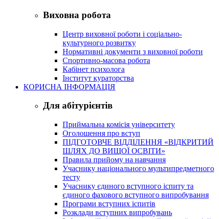
Виховна робота
Центр виховної роботи і соціально-
культурного розвитку
Нормативні документи з виховної роботи
Спортивно-масова робота
Кабінет психолога
Інститут кураторства
КОРИСНА ІНФОРМАЦІЯ
Для абітурієнтів
Приймальна комісія університету
Оголошення про вступ
ПІДГОТОВЧЕ ВІДДІЛЕННЯ «ВІДКРИТИЙ
ШЛЯХ ДО ВИЩОЇ ОСВІТИ»
Правила прийому на навчання
Учаснику національного мультипредметного
тесту
Учаснику єдиного вступного іспиту та
єдиного фахового вступного випробування
Програми вступних іспитів
Розклади вступних випробувань