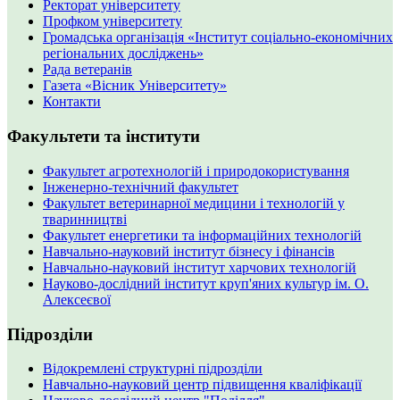
Ректорат університету
Профком університету
Громадська організація «Інститут соціально-економічних
регіональних досліджень»
Рада ветеранів
Газета «Вісник Університету»
Контакти
Факультети та інститути
Факультет агротехнологій і природокористування
Інженерно-технічний факультет
Факультет ветеринарної медицини і технологій у
тваринництві
Факультет енергетики та інформаційних технологій
Навчально-науковий інститут бізнесу і фінансів
Навчально-науковий інститут харчових технологій
Науково-дослідний інститут круп'яних культур ім. О.
Алексеєвої
Підрозділи
Відокремлені структурні підрозділи
Навчально-науковий центр підвищення кваліфікації