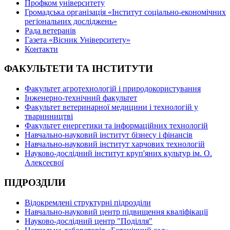
Профком університету
Громадська організація «Інститут соціально-економічних
регіональних досліджень»
Рада ветеранів
Газета «Вісник Університету»
Контакти
ФАКУЛЬТЕТИ ТА ІНСТИТУТИ
Факультет агротехнологій і природокористування
Інженерно-технічний факультет
Факультет ветеринарної медицини і технологій у
тваринництві
Факультет енергетики та інформаційних технологій
Навчально-науковий інститут бізнесу і фінансів
Навчально-науковий інститут харчових технологій
Науково-дослідний інститут круп'яних культур ім. О.
Алексеєвої
ПІДРОЗДІЛИ
Відокремлені структурні підрозділи
Навчально-науковий центр підвищення кваліфікації
Науково-дослідний центр "Поділля"