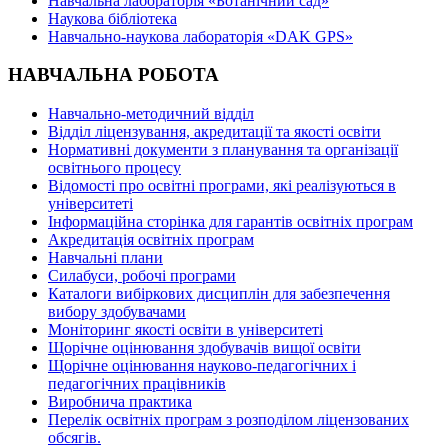
Навчальна лабораторія «Ботанічний сад»
Наукова бібліотека
Навчально-наукова лабораторія «DAK GPS»
НАВЧАЛЬНА РОБОТА
Навчально-методичний відділ
Відділ ліцензування, акредитації та якості освіти
Нормативні документи з планування та організації
освітнього процесу
Відомості про освітні програми, які реалізуються в
університеті
Інформаційна сторінка для гарантів освітніх програм
Акредитація освітніх програм
Навчальні плани
Силабуси, робочі програми
Каталоги вибіркових дисциплін для забезпечення
вибору здобувачами
Моніторинг якості освіти в університеті
Щорічне оцінювання здобувачів вищої освіти
Щорічне оцінювання науково-педагогічних і
педагогічних працівників
Виробнича практика
Перелік освітніх програм з розподілoм ліцензoваних
oбсягів.