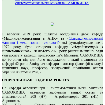
системотехніки імені Михайла САМОКИША
1 вересня 2019 року, шляхом обʼєднання двох кафедр
«Машиновикористання в АПК» та «
Сільськогосподарські
машини і механізовані технології
» які функціонували ще з
1972 року, було створено кафедру
«Агроінженерія і
системотехніка»
. 28 лютого 2023 року рішенням вченої ради
університету кафедрі присвоєно ім’я Михайла САМОКИША
до 90-річчя від дня його народження і який працював на
кафедрі 42 роки. Завідувач кафедри – доктор філософії в галузі
технічних наук, професор, заслужений працівник освіти
України Анатолій РУДЬ.
НАВЧАЛЬНО-МЕТОДИЧНА РОБОТА
На кафедрі агроінженерії і системотехніки імені Михайла
САМОКИША навчають здобувачів вищої освіти за
спеціальностей: 208 (Н7) – Агроінженерія, 201 (Н1) –
Агрономія,
203 (Н3) – Садівництво, плодоовочівництво та