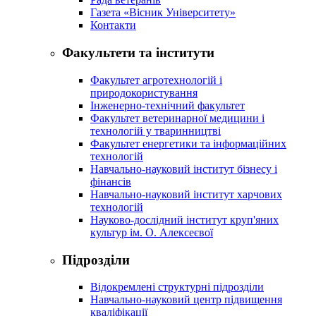
Газета «Вісник Університету»
Контакти
Факультети та інститути
Факультет агротехнологій і
природокористування
Інженерно-технічний факультет
Факультет ветеринарної медицини і
технологій у тваринництві
Факультет енергетики та інформаційних
технологій
Навчально-науковий інститут бізнесу і
фінансів
Навчально-науковий інститут харчових
технологій
Науково-дослідний інститут круп'яних
культур ім. О. Алексеєвої
Підрозділи
Відокремлені структурні підрозділи
Навчально-науковий центр підвищення
кваліфікації