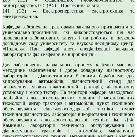
виноградарство, 015 (А5) – Професійна освіта,
141 (G3) – Електроенергетика, електротехніка та
електромеханіка.
Кафедра забезпечена тракторами загального призначення та
універсально-просапними, які використовуються під час
проведення лабораторних занять і на роботах в науково-
дослідному саду університету та науково-дослідному центрі
«Поділля». При кафедрі діють спеціалізовані навчальні
лабораторії та філії кафедри на виробництві.
Для забезпечення навчального процесу кафедра має все
методичне забезпечення і добре обладнану діагностичну
лабораторію з діагностичними біговими барабанами для
випробування автомобілів, діагностичний стенд для
визначення тягових властивостей тракторів, діагностичну
установку і мотор-тестер. На території кафедри знаходяться:
павільйон сільськогосподарських машини і механізованих
технологій, ангар тракторів і автомобілів, пункт технічного
обслуговування сільськогосподарської техніки, пункт
технічної діагностики, лабораторія використання і технічного
обслуговування сільськогосподарської техніки ім. Д.Ф.
Каминіна, лабораторія технічного обслуговування та
діагностування тракторів і автомобілів, майданчики
сільськогосподарської техніки, методичний кабінет і кабінет