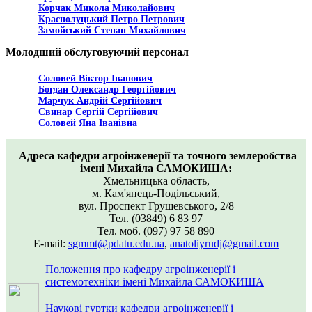
Корчак Микола Миколайович
Краснолуцький Петро Петрович
Замойський Степан Михайлович
Молодший обслуговуючий персонал
Соловей Віктор Іванович
Богдан Олександр Георгійович
Марчук Андрій Сергійович
Свинар Сергій Сергійович
Соловей Яна Іванівна
Адреса кафедри агроінженерії та точного землеробства
імені Михайла САМОКИША:
Хмельницька область,
м. Кам'янець-Подільський,
вул. Проспект Грушевського, 2/8
Тел. (03849) 6 83 97
Тел. моб. (097) 97 58 890
E-mail:
sgmmt@pdatu.edu.ua
,
anatoliyrudj@gmail.com
Положення про кафедру агроінженерії і
системотехніки імені Михайла САМОКИША
Наукові гуртки кафедри агроінженерії і