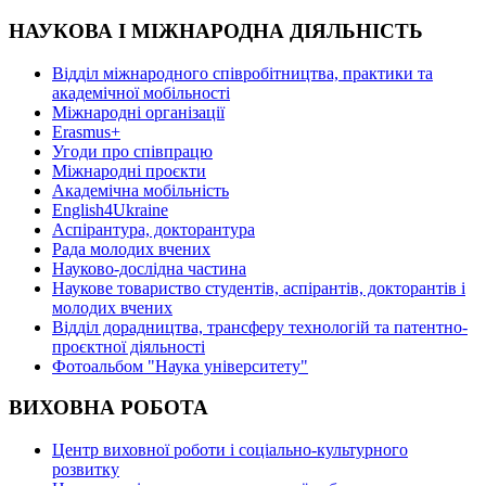
НАУКОВА І МІЖНАРОДНА ДІЯЛЬНІСТЬ
Відділ міжнародного співробітництва, практики та
академічної мобільності
Міжнародні організації
Erasmus+
Угоди про співпрацю
Міжнародні проєкти
Академічна мобільність
English4Ukraine
Аспірантура, докторантура
Рада молодих вчених
Науково-дослідна частина
Наукове товариство студентів, аспірантів, докторантів і
молодих вчених
Відділ дорадництва, трансферу технологій та патентно-
проєктної діяльності
Фотоальбом "Наука університету"
ВИХОВНА РОБОТА
Центр виховної роботи і соціально-культурного
розвитку