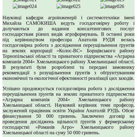
Науковці кафедри агроінженерії і системотехніки імені
Михайла САМОКИША ведуть госпдоговірну роботу і
долучаються до надання консалтингових послуг
господарствам різних видів агроформувань. В останні роки
під керівництвом професора Анатолія РУДЯ велась
госпдоговірна робота з дослідження переущільнення ґрунтів
на землях корпорації «Колос-ВС» Борщівського району
Тернопільської області та приватного підприємства «Аграрна
компанія 2004» Хмельницького району Хмельницької області.
В результаті були розроблені та передані замовнику
рекомендації з розущільнення ґрунтів з обґрунтуванням
економічної та екологічної ефективності реалізації цих заходів.
Успішно продовжується госпдоговірна робота з дослідження
переущільнення ґрунтів на землях приватного підприємства
«Аграрна компанія 2004» Хмельницького району
Хмельницької області. Науковий керівник теми професор,
заслужений працівник освіти України Анатолій РУДЬ. Обсяг
фінансування 50 000 гривень. Заключено договір на
проведення досліджень щільності ґрунтів у фермерському
господарстві «Романів Агро» Хмельницького району
Хмельницької області на суму 50 000 гривень.