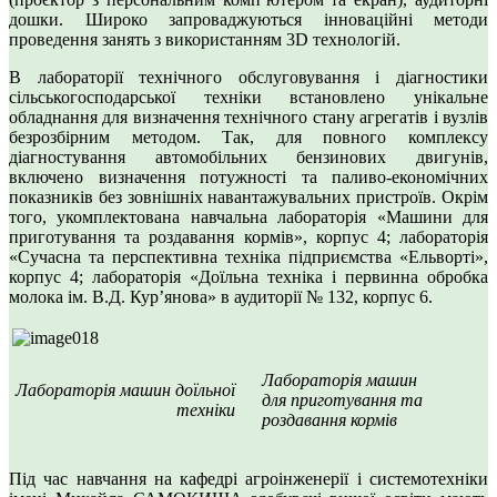
дошки. Широко запроваджуються інноваційні методи
проведення занять з використанням 3D технологій.
В лабораторії технічного обслуговування і діагностики
сільськогосподарської техніки встановлено унікальне
обладнання для визначення технічного стану агрегатів і вузлів
безрозбірним методом. Так, для повного комплексу
діагностування автомобільних бензинових двигунів,
включено визначення потужності та паливо-економічних
показників без зовнішніх навантажувальних пристроїв. Окрім
того, укомплектована навчальна лабораторія «Машини для
приготування та роздавання кормів», корпус 4; лабораторія
«Сучасна та перспективна техніка підприємства «Ельворті»,
корпус 4; лабораторія «Доїльна техніка і первинна обробка
молока ім. В.Д. Курʼянова» в аудиторії № 132, корпус 6.
Лабораторія машин
Лабораторія машин доїльної
для приготування та
техніки
роздавання кормів
Під час навчання на кафедрі агроінженерії і системотехніки