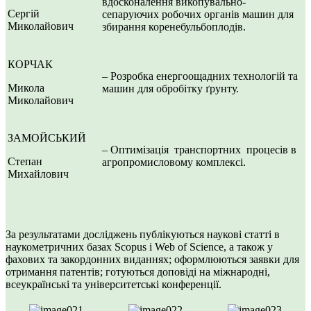
вдосконалення викопувально-
Сергій
сепаруючих робочих органів машин для
Миколайович
збирання коренебульбоплодів.
КОРЧАК
– Розробка енергоощадних технологій та
Микола
машин для обробітку ґрунту.
Миколайович
ЗАМОЙСЬКИЙ
– Оптимізація транспортних процесів в
Степан
агропромисловому комплексі.
Михайлович
За результатами досліджень публікуються наукові статті в
наукометричних базах Scopus i Web of Science, а також у
фахових та закордонних виданнях; оформлюються заявки для
отримання патентів; готуються доповіді на міжнародні,
всеукраїнські та університетські конференції.