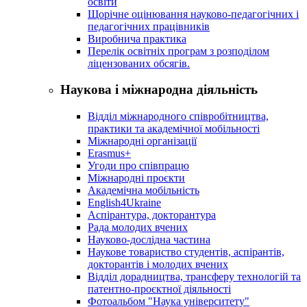
освіти
Щорічне оцінювання науково-педагогічних і
педагогічних працівників
Виробнича практика
Перелік освітніх програм з розподілoм
ліцензoваних oбсягів.
Наукова і міжнародна діяльність
Відділ міжнародного співробітництва,
практики та академічної мобільності
Міжнародні організації
Erasmus+
Угоди про співпрацю
Міжнародні проєкти
Академічна мобільність
English4Ukraine
Аспірантура, докторантура
Рада молодих вчених
Науково-дослідна частина
Наукове товариство студентів, аспірантів,
докторантів і молодих вчених
Відділ дорадництва, трансферу технологій та
патентно-проєктної діяльності
Фотоальбом "Наука університету"