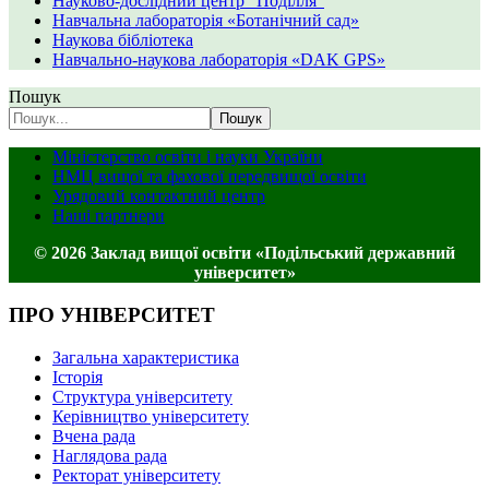
Науково-дослідний центр "Поділля"
Навчальна лабораторія «Ботанічний сад»
Наукова бібліотека
Навчально-наукова лабораторія «DAK GPS»
Пошук
Пошук
Міністерство освіти і науки України
НМЦ вищої та фахової передвищої освіти
Урядовий контактний центр
Наші партнери
© 2026 Заклад вищої освіти «Подільський державний
університет»
ПРО УНІВЕРСИТЕТ
Загальна характеристика
Історія
Структура університету
Керівництво університету
Вчена рада
Наглядова рада
Ректорат університету