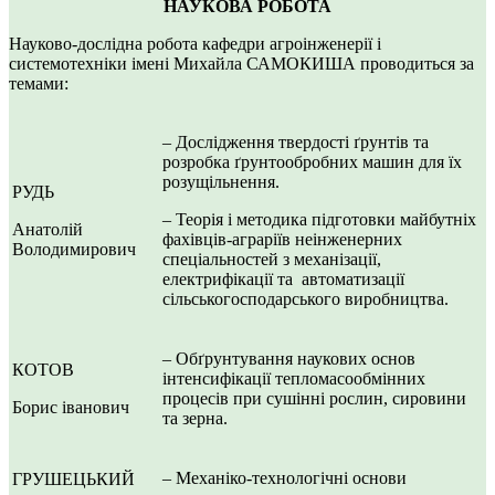
НАУКОВА РОБОТА
Науково-дослідна робота кафедри агроінженерії і
системотехніки імені Михайла САМОКИША проводиться за
темами:
– Дослідження твердості ґрунтів та
розробка ґрунтообробних машин для їх
розущільнення.
РУДЬ
– Теорія і методика підготовки майбутніх
Анатолій
фахівців-аграріїв неінженерних
Володимирович
спеціальностей з механізації,
електрифікації та автоматизації
сільськогосподарського виробництва.
– Обґрунтування наукових основ
КОТОВ
інтенсифікації тепломасообмінних
процесів при сушінні рослин, сировини
Борис іванович
та зерна.
– Механіко-технологічні основи
ГРУШЕЦЬКИЙ