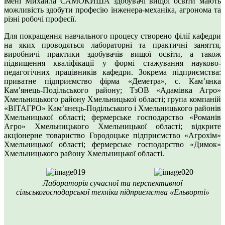
імені Михайла САМОКИША здобувачі вищої освіти мають
можливість здобути професію інженера-механіка, агронома та
різні робочі професії.
Для покращення навчального процесу створено філії кафедри
на яких проводяться лабораторні та практичні заняття,
виробничі практики здобувачів вищої освіти, а також
підвищення кваліфікації у формі стажування науково-
педагогічних працівників кафедри. Зокрема підприємства:
приватне підприємство фірма «Деметра», с. Кам’янка
Камʼянець-Подільського району; ТзОВ «Адамівка Агро»
Хмельницького району Хмельницької області; група компаній
«ВІТАГРО» Камʼянець-Подільського і Хмельницького районів
Хмельницької області; фермерське господарство «Романів
Агро» Хмельницького Хмельницької області; відкрите
акціонерне товариство Городоцьке підприємство «Агрохім»
Хмельницької області; фермерське господарство «Димок»
Хмельницького району Хмельницької області.
Лабораторія сучасної та перспективної
сільськогосподарської техніки підприємства «Ельворті»