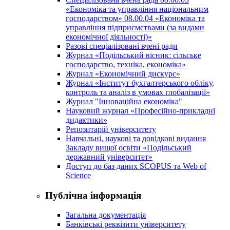
«Економіка та управління національним
господарством» 08.00.04 «Економіка та
управління підприємствами (за видами
економічної діяльності)»
Разові спеціалізовані вчені ради
Журнал «Подільський вісник: сільське
господарство, техніка, економіка»
Журнал «Економічний дискурс»
Журнал «Інститут бухгалтерського обліку,
контроль та аналіз в умовах глобалізації»
Журнал "Інноваційна економіка"
Науковий журнал «Професійно-прикладні
дидактики»
Репозитарій університету
Навчальні, наукові та довідкові видання
Закладу вищої освіти «Подільський
державний університет»
Доступ до баз даних SCOPUS та Web of
Science
Публічна інформація
Загальна документація
Банківські реквізити університету