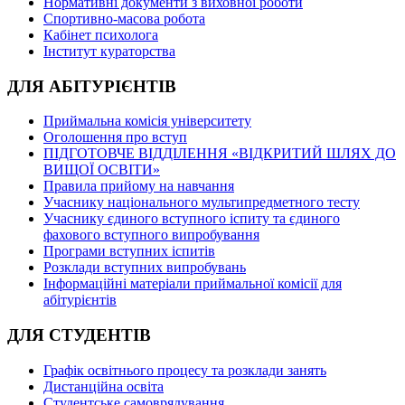
Нормативні документи з виховної роботи
Спортивно-масова робота
Кабінет психолога
Інститут кураторства
ДЛЯ АБІТУРІЄНТІВ
Приймальна комісія університету
Оголошення про вступ
ПІДГОТОВЧЕ ВІДДІЛЕННЯ «ВІДКРИТИЙ ШЛЯХ ДО
ВИЩОЇ ОСВІТИ»
Правила прийому на навчання
Учаснику національного мультипредметного тесту
Учаснику єдиного вступного іспиту та єдиного
фахового вступного випробування
Програми вступних іспитів
Розклади вступних випробувань
Інформаційні матеріали приймальної комісії для
абітурієнтів
ДЛЯ СТУДЕНТІВ
Графік освітнього процесу та розклади занять
Дистанційна освіта
Студентське самоврядування