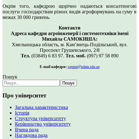
Окрім того, кафедрою щорічно надаються консалтингові
послуги господарствам різних видів агроформувань на суму в
межах 30 000 гривень.
Контакти
Адреса
кафедри агроінженерії і системотехніки
імені
Михайла САМОКИША
:
Хмельницька область, м. Камʼянець-Подільський, вул.
Проспект Грушевського, 2/8
Тел.
(03849) 6 83 97.
Тел. моб.
(097) 97 58 890
E-mail кафедри:
sgmmt@pdatu.edu.ua
Пошук
Пошук
Про університет
Загальна характеристика
Історія
Структура університету
Керівництво університету
Вчена рада
Наглядова рада