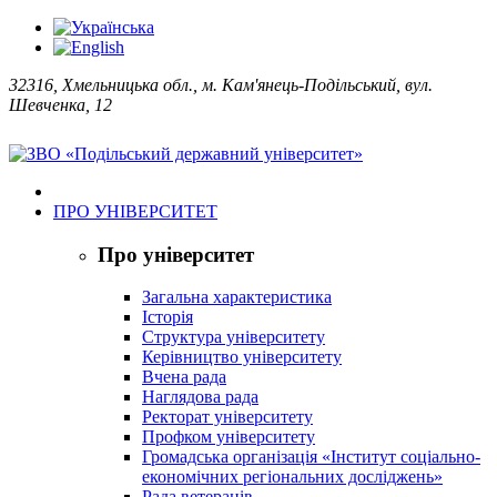
32316, Хмельницька обл., м. Кам'янець-Подільський, вул.
Шевченка, 12
ПРО УНІВЕРСИТЕТ
Про університет
Загальна характеристика
Історія
Структура університету
Керівництво університету
Вчена рада
Наглядова рада
Ректорат університету
Профком університету
Громадська організація «Інститут соціально-
економічних регіональних досліджень»
Рада ветеранів