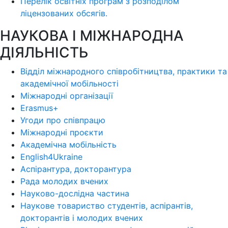
Перелік освітніх програм з розподілoм
ліцензoваних oбсягів.
НАУКОВА І МІЖНАРОДНА
ДІЯЛЬНІСТЬ
Відділ міжнародного співробітництва, практики та
академічної мобільності
Міжнародні організації
Erasmus+
Угоди про співпрацю
Міжнародні проєкти
Академічна мобільність
English4Ukraine
Аспірантура, докторантура
Рада молодих вчених
Науково-дослідна частина
Наукове товариство студентів, аспірантів,
докторантів і молодих вчених