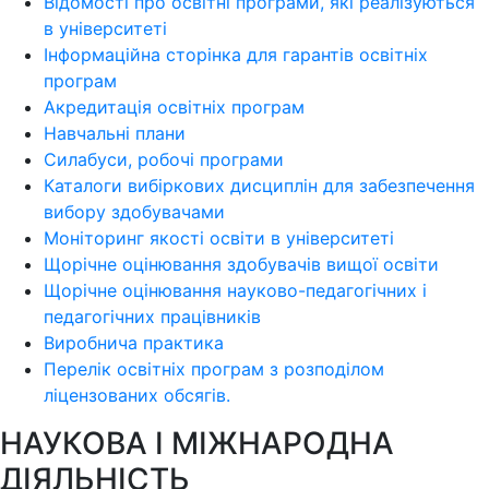
Відомості про освітні програми, які реалізуються
в університеті
Інформаційна сторінка для гарантів освітніх
програм
Акредитація освітніх програм
Навчальні плани
Силабуси, робочі програми
Каталоги вибіркових дисциплін для забезпечення
вибору здобувачами
Моніторинг якості освіти в університеті
Щорічне оцінювання здобувачів вищої освіти
Щорічне оцінювання науково-педагогічних і
педагогічних працівників
Виробнича практика
Перелік освітніх програм з розподілoм
ліцензoваних oбсягів.
НАУКОВА І МІЖНАРОДНА
ДІЯЛЬНІСТЬ