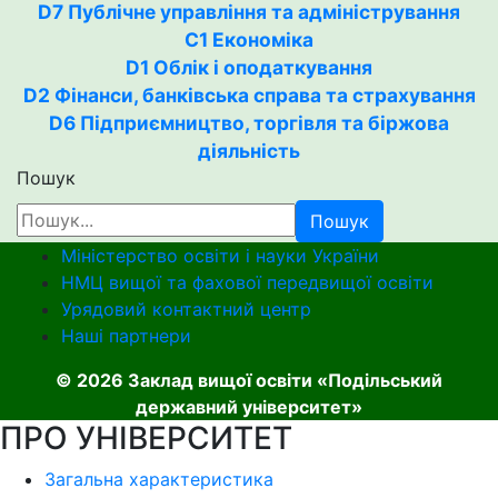
D7 Публічне управління та адміністрування
С1 Економіка
D1 Облік і оподаткування
D2 Фінанси, банківська справа та страхування
D6 Підприємництво, торгівля та біржова
діяльність
Пошук
Пошук
Міністерство освіти і науки України
НМЦ вищої та фахової передвищої освіти
Урядовий контактний центр
Наші партнери
© 2026 Заклад вищої освіти «Подільський
державний університет»
ПРО УНІВЕРСИТЕТ
Загальна характеристика