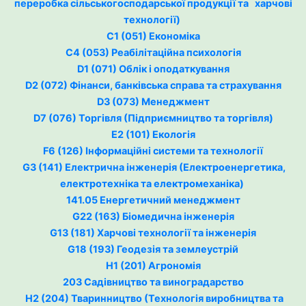
переробка сільськогосподарської продукції та харчові
технології)
C1 (051) Економіка
C4 (053) Реабілітаційна психологія
D1 (071) Облік і оподаткування
D2 (072) Фінанси, банківська справа та страхування
D3 (073) Менеджмент
D7 (076) Торгівля (Підприємництво та торгівля)
E2 (101) Екологія
F6 (126) Інформаційні системи та технології
G3 (141) Електрична інженерія (Електроенергетика,
електротехніка та електромеханіка)
141.05 Енергетичний менеджмент
G22 (163) Біомедична інженерія
G13 (181) Харчові технології та інженерія
G18 (193) Геодезія та землеустрій
H1 (201) Агрономія
203 Садівництво та виноградарство
H2 (204) Тваринництво (Технологія виробництва та