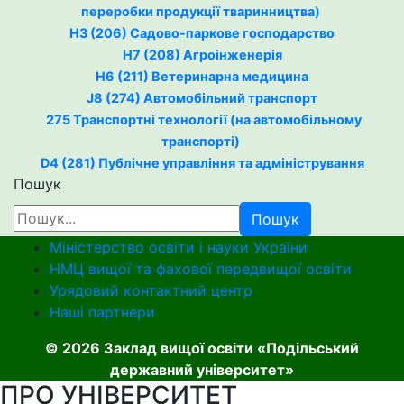
переробки продукції тваринництва)
H3 (206) Садово-паркове господарство
H7 (208) Агроінженерія
H6 (211) Ветеринарна медицина
J8 (274) Автомобільний транспорт
275 Транспортні технології (на автомобільному
транспорті)
D4 (281) Публічне управління та адміністрування
Пошук
Пошук
Міністерство освіти і науки України
НМЦ вищої та фахової передвищої освіти
Урядовий контактний центр
Наші партнери
© 2026 Заклад вищої освіти «Подільський
державний університет»
ПРО УНІВЕРСИТЕТ