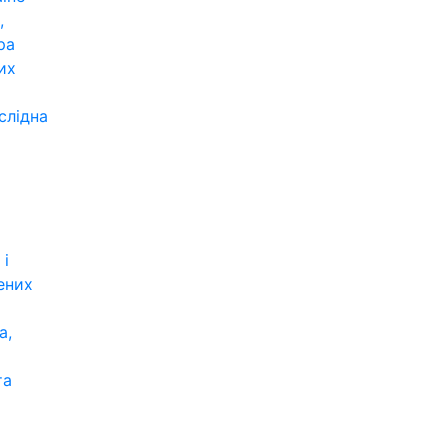
,
ра
их
слідна
 і
ених
а,
та