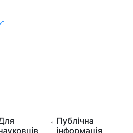
м
у"
Для
Публічна
науковців
інформація