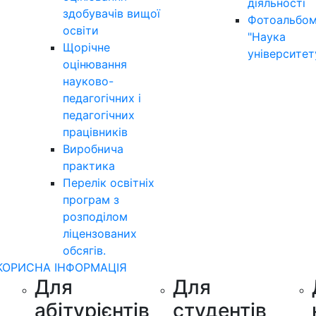
діяльності
здобувачів вищої
Фотоальбо
освіти
"Наука
Щорічне
університет
оцінювання
науково-
педагогічних і
педагогічних
працівників
Виробнича
практика
Перелік освітніх
програм з
розподілoм
ліцензoваних
oбсягів.
КОРИСНА ІНФОРМАЦІЯ
Для
Для
абітурієнтів
студентів