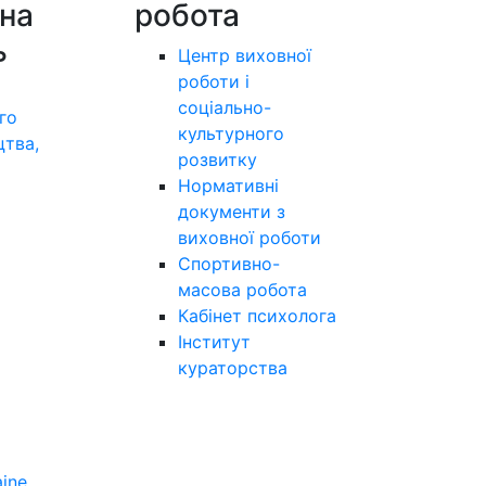
на
робота
ь
Центр виховної
роботи і
соціально-
го
культурного
цтва,
розвитку
а
Нормативні
документи з
виховної роботи
Спортивно-
масова робота
Кабінет психолога
Інститут
кураторства
aine