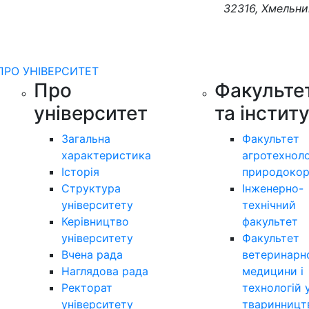
32316, Хмельни
ПРО УНІВЕРСИТЕТ
Про
Факульте
університет
та інстит
Загальна
Факультет
характеристика
агротехноло
Історія
природокор
Структура
Інженерно-
університету
технічний
Керівництво
факультет
університету
Факультет
Вчена рада
ветеринарн
Наглядова рада
медицини і
Ректорат
технологій 
університету
тваринницт