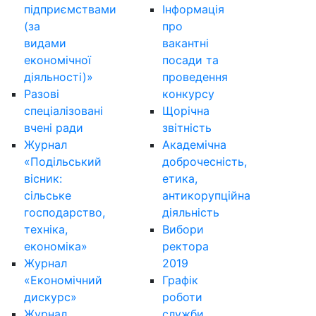
підприємствами
Інформація
(за
про
видами
вакантні
економічної
посади та
діяльності)»
проведення
Разові
конкурсу
спеціалізовані
Щорічна
вчені ради
звітність
Журнал
Академічна
«Подільський
доброчесність,
вісник:
етика,
сільське
антикорупційна
господарство,
діяльність
техніка,
Вибори
економіка»
ректора
Журнал
2019
«Економічний
Графік
дискурс»
роботи
Журнал
служби