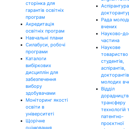
сторінка для
Аспірантура
гарантів освітніх
докторанту
програм
Рада молод
Акредитація
вчених
освітніх програм
Науково-до
Навчальні плани
частина
Силабуси, робочі
Наукове
програми
товариство
Каталоги
студентів,
вибіркових
аспірантів,
дисциплін для
докторантів
забезпечення
молодих вч
вибору
Відділ
здобувачами
дорадництв
Моніторинг якості
трансферу
освіти в
технологій 
університеті
патентно-
Щорічне
проєктної
оцінювання