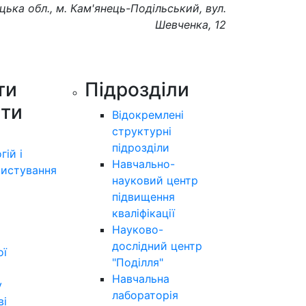
цька обл., м. Кам'янець-Подільський, вул.
Шевченка, 12
ти
Підрозділи
ути
Відокремлені
структурні
підрозділи
гій і
Навчально-
истування
науковий центр
підвищення
кваліфікації
Науково-
дослідний центр
ої
"Поділля"
Навчальна
у
лабораторія
ві