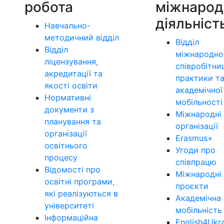
робота
міжнарод
діяльніст
Навчально-
методичний відділ
Відділ
Відділ
міжнародно
ліцензування,
співробітни
акредитації та
практики т
якості освіти
академічної
Нормативні
мобільності
документи з
Міжнародні
планування та
організації
організації
Erasmus+
освітнього
Угоди про
процесу
співпрацю
Відомості про
Міжнародні
освітні програми,
проєкти
які реалізуються в
Академічна
університеті
мобільність
Інформаційна
English4Ukr