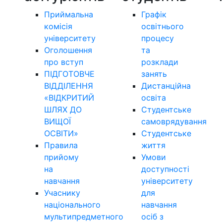
Приймальна
Графік
комісія
освітнього
університету
процесу
Оголошення
та
про вступ
розклади
ПІДГОТОВЧЕ
занять
ВІДДІЛЕННЯ
Дистанційна
«ВІДКРИТИЙ
освіта
ШЛЯХ ДО
Студентське
ВИЩОЇ
самоврядування
ОСВІТИ»
Студентське
Правила
життя
прийому
Умови
на
доступності
навчання
університету
Учаснику
для
національного
навчання
мультипредметного
осіб з