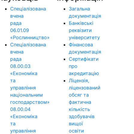
Спеціалізована
Загальна
вчена
документація
рада
Банківські
06.01.09
реквізити
«Рослинництво»
університету
Спеціалізована
Фінансова
вчена
документація
рада
Сертифікати
08.00.03
про
«Економіка
акредитацію
та
Ліцензія,
управління
ліцензований
національним
обсяг та
господарством»
фактична
08.00.04
кількість
«Економіка
здобувачів
та
вищої
управління
освіти