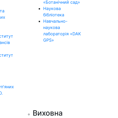
«Ботанічний сад»
Наукова
та
бібліотека
них
Навчально-
наукова
лабораторія «DAK
ститут
GPS»
нансів
ститут
уп'яних
О.
Виховна