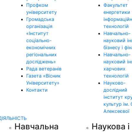
Профком
Факультет
університету
енергетики 
Громадська
інформацій
організація
технологій
«Інститут
Навчально-
соціально-
науковий ін
економічних
бізнесу і фі
регіональних
Навчально-
досліджень»
науковий ін
Рада ветеранів
харчових
Газета «Вісник
технологій
Університету»
Науково-
Контакти
дослідний
інститут кр
культур ім. 
Алексеєвої
ДІЯЛЬНІСТЬ
Навчальна
Наукова і