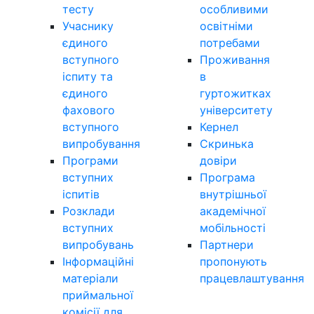
тесту
особливими
Учаснику
освітніми
єдиного
потребами
вступного
Проживання
іспиту та
в
єдиного
гуртожитках
фахового
університету
вступного
Кернел
випробування
Скринька
Програми
довіри
вступних
Програма
іспитів
внутрішньої
Розклади
академічної
вступних
мобільності
випробувань
Партнери
Інформаційні
пропонують
матеріали
працевлаштування
приймальної
комісії для