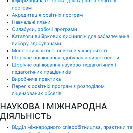
Інформаційна сторінка для гарантів освітніх
програм
Акредитація освітніх програм
Навчальні плани
Силабуси, робочі програми
Каталоги вибіркових дисциплін для забезпечення
вибору здобувачами
Моніторинг якості освіти в університеті
Щорічне оцінювання здобувачів вищої освіти
Щорічне оцінювання науково-педагогічних і
педагогічних працівників
Виробнича практика
Перелік освітніх програм з розподілoм
ліцензoваних oбсягів.
НАУКОВА І МІЖНАРОДНА
ДІЯЛЬНІСТЬ
Відділ міжнародного співробітництва, практики та