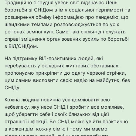
Традиційно 1 грудня увесь світ відзначає День
боротьби зі СНІДом в ім'я соціальної терпимості та
розширення обміну інформацією про пандемію, що
швидкими темпами розповсюджується по усіх
регіонах земної кулі. Саме такі спільні дії служать
справі зміцнення організованих зусиль по боротьбі
з ВІЛ/СНІДом.
На підтримку ВІЛ-позитивних людей, які
перебувають у складних життєвих обставинах,
пропонуємо прикріпити до одягу червоні стрічки,
цим самим висловити свою надію на майбутнє, без
СНІДу.
Кожна людина повинна усвідомлювати всю
небезпеку, яку несе СНІД і зробити все можливе,
щоб уберегти себе і своїх близьких від цієї
страшної інфекції. Бо СНІД може увійти практично
в кожен дім, кожну сім'ю і тому ми маємо