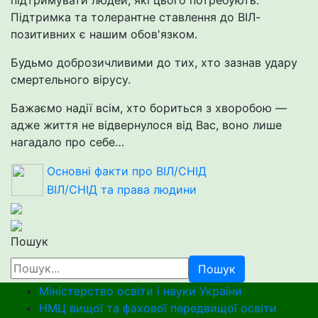
підтримувати людей, які цього потребують.
Підтримка та толерантне ставлення до ВІЛ-
позитивних є нашим обов'язком.
Будьмо доброзичливими до тих, хто зазнав удару
смертельного вірусу.
Бажаємо надії всім, хто бориться з хворобою —
адже життя не відвернулося від Вас, воно лише
нагадало про себе…
Основні факти про ВІЛ/СНІД
ВІЛ/СНІД та права людини
Пошук
Пошук
Міністерство освіти і науки України
НМЦ вищої та фахової передвищої освіти