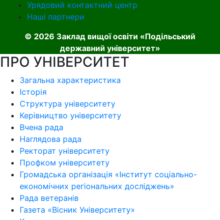
Урядовий контактний центр
Наші партнери
© 2026 Заклад вищої освіти «Подільський
державний університет»
ПРО УНІВЕРСИТЕТ
Загальна характеристика
Історія
Структура університету
Керівництво університету
Вчена рада
Наглядова рада
Ректорат університету
Профком університету
Громадська організація «Інститут соціально-
економічних регіональних досліджень»
Рада ветеранів
Газета «Вісник Університету»