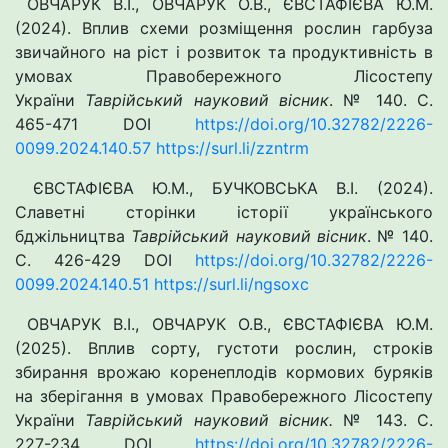
ОВЧАРУК В.І., ОВЧАРУК О.В., ЄВСТАФІЄВА Ю.М.
(2024). Вплив схеми розміщення рослин гарбуза
звичайного на ріст і розвиток та продуктивність в
умовах Правобережного Лісостепу
України
Таврійський науковий вісник
. № 140. С.
465-471 DOI
https://doi.org/10.32782/2226-
0099.2024.140.57
https://surl.li/zzntrm
ЄВСТАФІЄВА Ю.М., БУЧКОВСЬКА В.І. (2024).
Славетні сторінки історії українського
бджільництва
Таврійський науковий вісник
. № 140.
С. 426-429 DOI
https://doi.org/10.32782/2226-
0099.2024.140.51
https://surl.li/ngsoxc
ОВЧАРУК В.І., ОВЧАРУК О.В., ЄВСТАФІЄВА Ю.М.
(2025). Вплив сорту, густоти рослин, строків
збирання врожаю коренеплодів кормових буряків
на зберігання в умовах Правобережного Лісостепу
України
Таврійський науковий вісник.
№ 143. С.
227-234 DOI
https://doi.org/10.32782/2226-