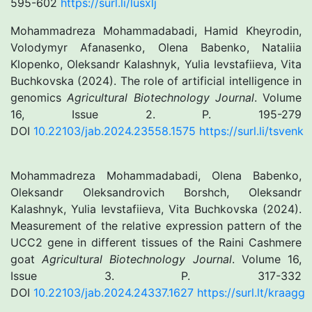
595-602
https://surl.li/lusxlj
Mohammadreza Mohammadabadi, Hamid Kheyrodin,
Volodymyr Afanasenko, Olena Babenko, Nataliia
Klopenko, Oleksandr Kalashnyk, Yulia Ievstafiieva, Vita
Buchkovska (2024). The role of artificial intelligence in
genomics
Agricultural Biotechnology Journal
. Volume
16, Issue 2. Р. 195-279
DOI
10.22103/jab.2024.23558.1575
https://surl.li/tsvenk
Mohammadreza Mohammadabadi, Olena Babenko,
Oleksandr Oleksandrovich Borshch, Oleksandr
Kalashnyk, Yulia Ievstafiieva, Vita Buchkovska (2024).
Measurement of the relative expression pattern of the
UCC2 gene in different tissues of the Raini Cashmere
goat
Agricultural Biotechnology Journal
. Volume 16,
Issue 3. Р. 317-332
DOI
10.22103/jab.2024.24337.1627
https://surl.lt/kraagg