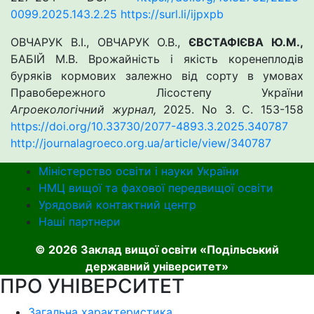
0099.2025.143.2.25
https://surl.li/ijpxpb
ОВЧАРУК В.І., ОВЧАРУК О.В.,
ЄВСТАФІЄВА Ю.М.,
БАБІЙ М.В. Врожайність і якість коренеплодів
буряків кормових залежно від сорту в умовах
Правобережного Лісостепу України
Агроекологічний журнал,
2025. No 3. С. 153-158
https://doi.org/10.33730/2077-4893.3.2025.340787
http://journalagroeco.org.ua/article/view/340787
Міністерство освіти і науки України
НМЦ вищої та фахової передвищої освіти
Урядовий контактний центр
Наші партнери
© 2026 Заклад вищої освіти «Подільський
державний університет»
ПРО УНІВЕРСИТЕТ
Загальна характеристика