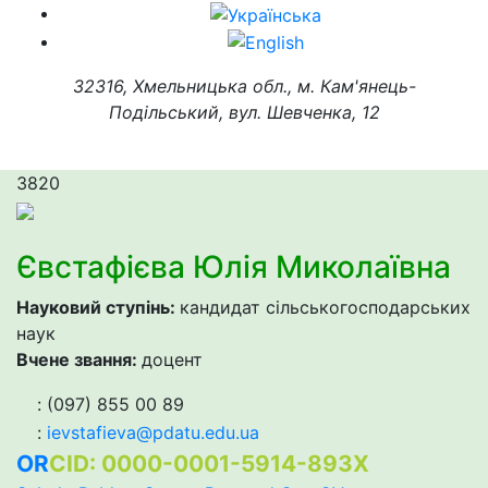
32316, Хмельницька обл., м. Кам'янець-
Подільський, вул. Шевченка, 12
3820
Євстафієва Юлія Миколаївна
Науковий ступінь:
кандидат сільськогосподарських
наук
Вчене звання:
доцент
: (097) 855 00 89
:
ievstafieva@pdatu.edu.ua
OR
CID: 0000-0001-5914-893X