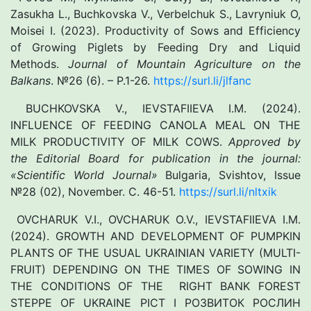
Zasukha L., Buchkovska V., Verbelchuk S., Lavryniuk O,
Moisei I. (2023). Productivity of Sows and Efficiency
of Growing Piglets by Feeding Dry and Liquid
Methods.
Journal of Mountain Agriculture on the
Balkans
. №26 (6). – P.1-26.
https://surl.li/jlfanc
BUCHKOVSKA V.,​ IEVSTAFIIEVA I.M. (2024).
INFLUENCE OF FEEDING CANOLA MEAL ON THE
MILK PRODUCTIVITY OF MILK COWS.
Approved by
the Editorial Board for publication in the journal:
«Scientific World Journal»
Bulgaria, Svishtov, Issue
№28 (02), November. С. 46-51.
https://surl.li/nltxik
OVCHARUK V.I., OVCHARUK O.V., IEVSTAFIIEVA I.M.
(2024). GROWTH AND DEVELOPMENT OF PUMPKIN
PLANTS OF THE USUAL UKRAINIAN VARIETY (MULTI-
FRUIT) DEPENDING ON THE TIMES OF SOWING IN
THE CONDITIONS OF THE RIGHT BANK FOREST
STEPPE OF UKRAINE РІСТ І РОЗВИТОК РОСЛИН