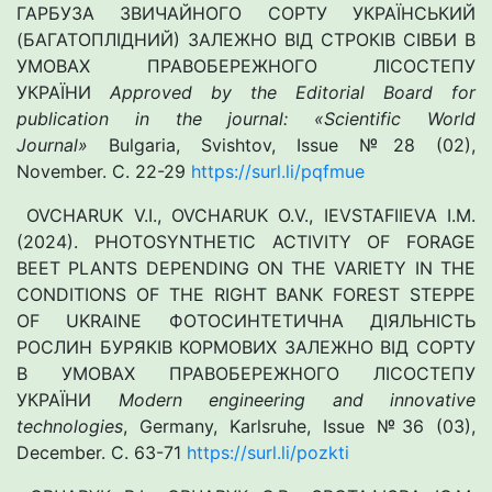
ГАРБУЗА ЗВИЧАЙНОГО СОРТУ УКРАЇНСЬКИЙ
(БАГАТОПЛІДНИЙ) ЗАЛЕЖНО ВІД СТРОКІВ СІВБИ В
УМОВАХ ПРАВОБЕРЕЖНОГО ЛІСОСТЕПУ
УКРАЇНИ
Approved by the Editorial Board for
publication in the journal: «Scientific World
Journal»
Bulgaria, Svishtov, Issue №28 (02),
November. С. 22-29
https://surl.li/pqfmue
OVCHARUK V.I., OVCHARUK O.V., IEVSTAFIIEVA I.M.
(2024). PHOTOSYNTHETIC ACTIVITY OF FORAGE
BEET PLANTS DEPENDING ON THE VARIETY IN THE
CONDITIONS OF THE RIGHT BANK FOREST STEPPE
OF UKRAINE ФОТОСИНТЕТИЧНА ДІЯЛЬНІСТЬ
РОСЛИН БУРЯКІВ КОРМОВИХ ЗАЛЕЖНО ВІД СОРТУ
В УМОВАХ ПРАВОБЕРЕЖНОГО ЛІСОСТЕПУ
УКРАЇНИ
Modern engineering and innovative
technologies
, Germany, Karlsruhe, Issue №36 (03),
December. С. 63-71
https://surl.li/pozkti