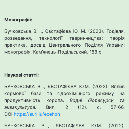
Монографії:
Бучковська В. І., Євстафієва Ю. М. (2023). Годівля,
розведення, технології тваринництва: теорія
практика, досвід Центрального Поділля України:
монографія. Кам’янець-Подільський. 188 с.
Наукові статті:
БУЧКОВСЬКА В.І., ЄВСТАФІЄВА Ю.М. (2022). Вплив
кормової бази та гідрохімічного режиму на
продуктивність коропа.
Водні біоресурси та
аквакультура.
Вип. 2 (12). с. 57-66.
DOI
https://surl.lu/ecehoh
БУЧКОВСЬКА В.І., ЄВСТАФІЄВА Ю.М. (2022).