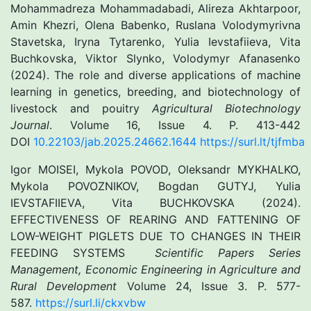
Mohammadreza Mohammadabadi, Alireza Akhtarpoor,
Amin Khezri, Olena Babenko, Ruslana Volodymyrivna
Stavetska, Iryna Tytarenko, Yulia Ievstafiieva, Vita
Buchkovska, Viktor Slynko, Volodymyr Afanasenko
(2024). The role and diverse applications of machine
learning in genetics, breeding, and biotechnology of
livestock and pouitry
Agricultural Biotechnology
Journal
. Volume 16, Issue 4. Р. 413-442
DOI
10.22103/jab.2025.24662.1644
https://surl.lt/tjfmba
Igor MOISEI, Mykola POVOD, Oleksandr MYKHALKO,
Mykola POVOZNIKOV, Bogdan GUTYJ, Yulia
IEVSTAFIIEVA, Vita BUCHKOVSKA (2024).
EFFECTIVENESS OF REARING AND FATTENING OF
LOW-WEIGHT PIGLETS DUE TO CHANGES IN THEIR
FEEDING SYSTEMS
Scientific Papers Series
Management, Economic Engineering in Agriculture and
Rural Development
Volume 24, Issue 3. Р. 577-
587.
https://surl.li/ckxvbw