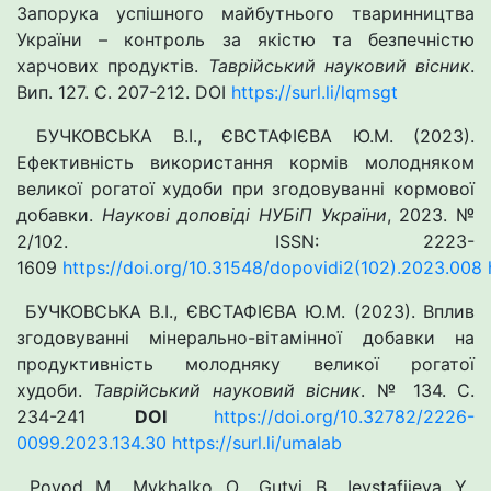
Запорука успішного майбутнього тваринництва
України – контроль за якістю та безпечністю
харчових продуктів.
Таврійський науковий вісник
.
Вип. 127. С. 207-212. DOI
https://surl.li/lqmsgt
БУЧКОВСЬКА В.І., ЄВСТАФІЄВА Ю.М. (2023).
Ефективність використання кормів молодняком
великої рогатої худоби при згодовуванні кормової
добавки.
Наукові доповіді НУБіП України
, 2023. №
2/102. ISSN: 2223-
1609
https://doi.org/10.31548/dopovidi2(102).2023.008
БУЧКОВСЬКА В.І., ЄВСТАФІЄВА Ю.М. (2023). Вплив
згодовуванні мінерально-вітамінної добавки на
продуктивність молодняку великої рогатої
худоби.
Таврійський науковий вісник
. № 134. С.
234-241
DOI
https://doi.org/10.32782/2226-
0099.2023.134.30
https://surl.li/umalab
Povod M., Mykhalko O., Gutyj B., Ievstafiieva Y.,