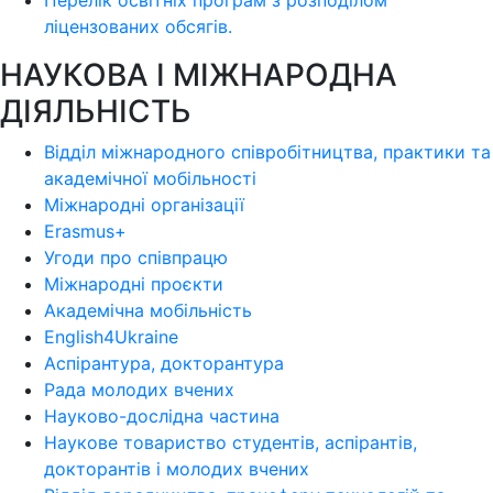
Перелік освітніх програм з розподілoм
ліцензoваних oбсягів.
НАУКОВА І МІЖНАРОДНА
ДІЯЛЬНІСТЬ
Відділ міжнародного співробітництва, практики та
академічної мобільності
Міжнародні організації
Erasmus+
Угоди про співпрацю
Міжнародні проєкти
Академічна мобільність
English4Ukraine
Аспірантура, докторантура
Рада молодих вчених
Науково-дослідна частина
Наукове товариство студентів, аспірантів,
докторантів і молодих вчених