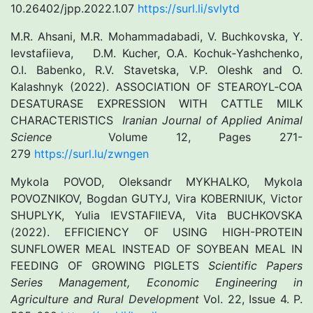
10.26402/jpp.2022.1.07
https://surl.li/svlytd
M.R. Ahsani, M.R. Mohammadabadi, V. Buchkovska, Y.
Ievstafiieva, D.M. Kucher, O.A. Kochuk‐Yashchenko,
O.I. Babenko, R.V. Stavetska, V.P. Oleshk and O.
Kalashnyk (2022). ASSOCIATION OF STEAROYL‐COA
DESATURASE EXPRESSION WITH CATTLE MILK
CHARACTERISTICS
Iranian Journal of Applied Animal
Science
Volume 12, Pages 271-
279
https://surl.lu/zwngen
Mykola POVOD, Oleksandr MYKHALKO, Mykola
POVOZNIKOV, Bogdan GUTYJ, Vira KOBERNIUK, Victor
SHUPLYK, Yulia IEVSTAFIIEVA, Vita BUCHKOVSKA
(2022). EFFICIENCY OF USING HIGH-PROTEIN
SUNFLOWER MEAL INSTEAD OF SOYBEAN MEAL IN
FEEDING OF GROWING PIGLETS
Scientific Papers
Series Management, Economic Engineering in
Agriculture and Rural Development
Vol. 22, Issue 4. P.