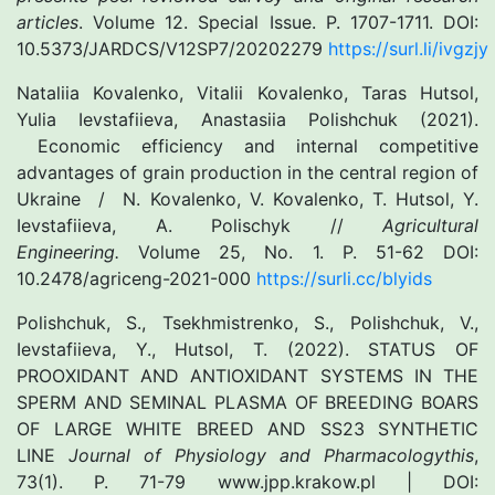
articles
. Volume 12. Special Issue. Р. 1707-1711. DOI:
10.5373/JARDCS/V12SP7/20202279
https://surl.li/ivgzjy
Nataliia Kovalenko, Vitalii Kovalenko, Taras Hutsol,
Yulia Ievstafiieva, Anastasiia Polishchuk (2021).
Economic efficiency and internal competitive
advantages of grain production in the central region of
Ukraine / N. Kovalenko, V. Kovalenko, T. Hutsol, Y.
Ievstafiieva, A. Polischyk //
Agricultural
Engineering.
Volume 25, No. 1. P. 51-62 DOI:
10.2478/agriceng-2021-000
https://surli.cc/blyids
Polishchuk, S., Tsekhmistrenko, S., Polishchuk, V.,
Ievstafiieva, Y., Hutsol, T. (2022). STATUS OF
PROOXIDANT AND ANTIOXIDANT SYSTEMS IN THE
SPERM AND SEMINAL PLASMA OF BREEDING BOARS
OF LARGE WHITE BREED AND SS23 SYNTHETIC
LINE
Journal of Physiology and Pharmacologythis
,
73(1). P. 71-79 www.jpp.krakow.pl | DOI: