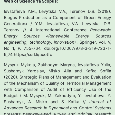
Web of Science та Scopus:
Ievstafieva Y.M., Levytska V.A., Terenov D.B. (2018).
Biogas Production as a Component of Green Energy
Generation» / Y.M. Ievstafieva, V.A. Levytska, D.B.
Terenov // 4 Іnternational Conference
Renewable
Energy Sources «Renewable Energy Sources
engineering, technology, innovation»
. Springer, Vol. V,
No 1, Р. 755-764. doi.org/10.1007/978-3-319-72371-
6_74 https://surl.li/axotfc
Mysyuk Mykola, Zakhodym Maryna, Ievstafieva Yulia,
Susharnyk Yaroslav, Misko Alla and Kafka Sofiia
(2020). Strategic Plans of Management and Evaluation
of the Mechanism of Quality of Territorial Management
with Comparison of Audit of Efficiency Use of the
Budget / M. Mysyuk, M. Zakhodym, Y. Ievstafieva, Y.
Susharnyk, A. Misko and S. Kafka //
Journal of
Advanced Research in Dynamical and Control Systems
presents peer-reviewed survey and original research