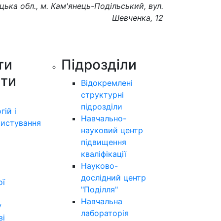
цька обл., м. Кам'янець-Подільський, вул.
Шевченка, 12
ти
Підрозділи
ути
Відокремлені
структурні
підрозділи
гій і
Навчально-
истування
науковий центр
підвищення
кваліфікації
Науково-
дослідний центр
ої
"Поділля"
Навчальна
у
лабораторія
ві