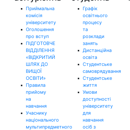
Приймальна
Графік
комісія
освітнього
університету
процесу
Оголошення
та
про вступ
розклади
ПІДГОТОВЧЕ
занять
ВІДДІЛЕННЯ
Дистанційна
«ВІДКРИТИЙ
освіта
ШЛЯХ ДО
Студентське
ВИЩОЇ
самоврядування
ОСВІТИ»
Студентське
Правила
життя
прийому
Умови
на
доступності
навчання
університету
Учаснику
для
національного
навчання
мультипредметного
осіб з