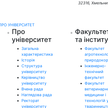
32316, Хмельни
ПРО УНІВЕРСИТЕТ
Про
Факульте
університет
та інстит
Загальна
Факультет
характеристика
агротехноло
Історія
природокор
Структура
Інженерно-
університету
технічний
Керівництво
факультет
університету
Факультет
Вчена рада
ветеринарн
Наглядова рада
медицини і
Ректорат
технологій 
університету
тваринницт