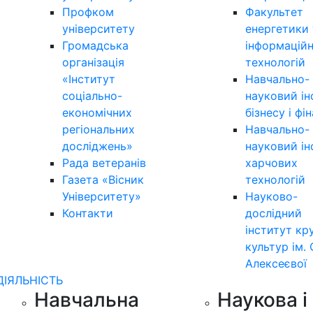
Профком
Факультет
університету
енергетики 
Громадська
інформацій
організація
технологій
«Інститут
Навчально-
соціально-
науковий ін
економічних
бізнесу і фі
регіональних
Навчально-
досліджень»
науковий ін
Рада ветеранів
харчових
Газета «Вісник
технологій
Університету»
Науково-
Контакти
дослідний
інститут кр
культур ім. 
Алексеєвої
ДІЯЛЬНІСТЬ
Навчальна
Наукова і