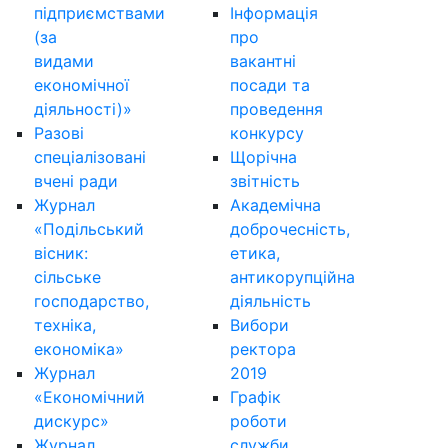
підприємствами
Інформація
(за
про
видами
вакантні
економічної
посади та
діяльності)»
проведення
Разові
конкурсу
спеціалізовані
Щорічна
вчені ради
звітність
Журнал
Академічна
«Подільський
доброчесність,
вісник:
етика,
сільське
антикорупційна
господарство,
діяльність
техніка,
Вибори
економіка»
ректора
Журнал
2019
«Економічний
Графік
дискурс»
роботи
Журнал
служби