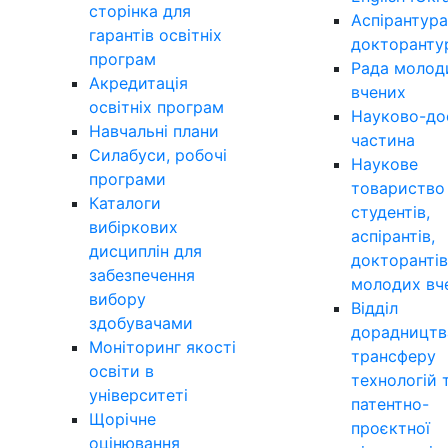
сторінка для
Аспірантура
гарантів освітніх
докторанту
програм
Рада молод
Акредитація
вчених
освітніх програм
Науково-до
Навчальні плани
частина
Силабуси, робочі
Наукове
програми
товариство
Каталоги
студентів,
вибіркових
аспірантів,
дисциплін для
докторантів
забезпечення
молодих вч
вибору
Відділ
здобувачами
дорадництв
Моніторинг якості
трансферу
освіти в
технологій 
університеті
патентно-
Щорічне
проєктної
оцінювання