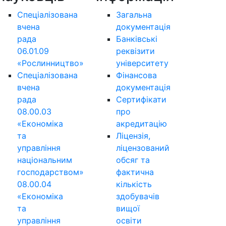
Спеціалізована
Загальна
вчена
документація
рада
Банківські
06.01.09
реквізити
«Рослинництво»
університету
Спеціалізована
Фінансова
вчена
документація
рада
Сертифікати
08.00.03
про
«Економіка
акредитацію
та
Ліцензія,
управління
ліцензований
національним
обсяг та
господарством»
фактична
08.00.04
кількість
«Економіка
здобувачів
та
вищої
управління
освіти