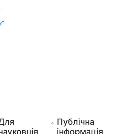
м
у"
Для
Публічна
науковців
інформація