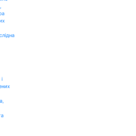
,
ра
их
слідна
 і
ених
а,
та