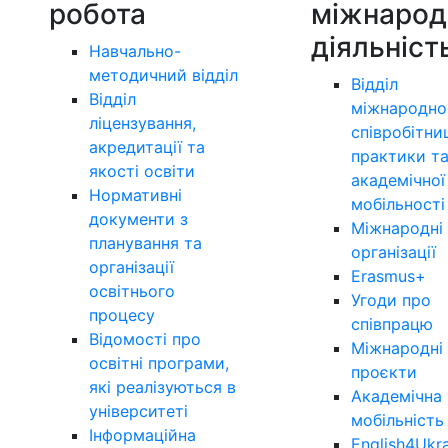
робота
міжнарод
діяльніст
Навчально-
методичний відділ
Відділ
Відділ
міжнародно
ліцензування,
співробітни
акредитації та
практики т
якості освіти
академічної
Нормативні
мобільності
документи з
Міжнародні
планування та
організації
організації
Erasmus+
освітнього
Угоди про
процесу
співпрацю
Відомості про
Міжнародні
освітні програми,
проєкти
які реалізуються в
Академічна
університеті
мобільність
Інформаційна
English4Ukr