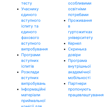
тесту
особливими
Учаснику
освітніми
єдиного
потребами
вступного
Проживання
іспиту та
в
єдиного
гуртожитках
фахового
університету
вступного
Кернел
випробування
Скринька
Програми
довіри
вступних
Програма
іспитів
внутрішньої
Розклади
академічної
вступних
мобільності
випробувань
Партнери
Інформаційні
пропонують
матеріали
працевлаштування
приймальної
комісії для