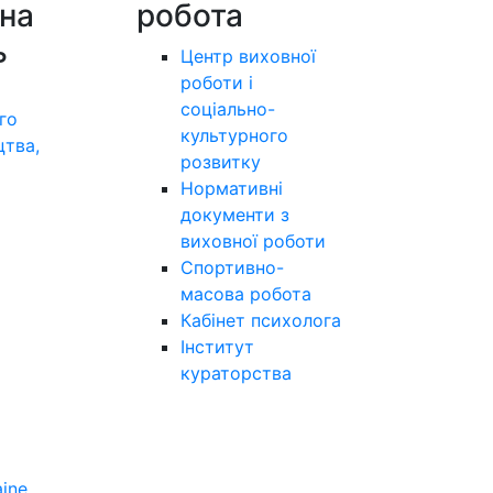
на
робота
ь
Центр виховної
роботи і
соціально-
го
культурного
цтва,
розвитку
а
Нормативні
документи з
виховної роботи
Спортивно-
масова робота
Кабінет психолога
Інститут
кураторства
aine