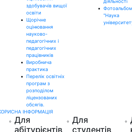
діяльності
здобувачів вищої
Фотоальбо
освіти
"Наука
Щорічне
університет
оцінювання
науково-
педагогічних і
педагогічних
працівників
Виробнича
практика
Перелік освітніх
програм з
розподілoм
ліцензoваних
oбсягів.
КОРИСНА ІНФОРМАЦІЯ
Для
Для
абітурієнтів
студентів