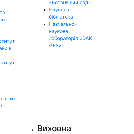
«Ботанічний сад»
Наукова
та
бібліотека
них
Навчально-
наукова
лабораторія «DAK
ститут
GPS»
нансів
ститут
уп'яних
О.
Виховна