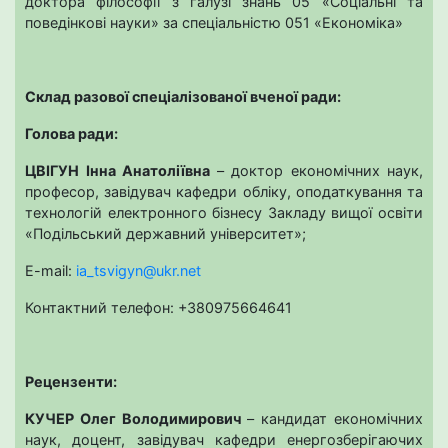
доктора філософії з галузі знань 05 «Соціальні та
поведінкові науки» за спеціальністю 051 «Економіка»
Склад разової спеціалізованої вченої ради:
Голова ради:
ЦВІГУН Інна Анатоліївна
– доктор економічних наук,
професор, завідувач кафедри обліку, оподаткування та
технологій електронного бізнесу Закладу вищої освіти
«Подільський державний університет»;
E-mail:
ia_tsvigyn@ukr.net
Контактний телефон: +380975664641
Рецензенти:
КУЧЕР Олег Володимирович
– кандидат економічних
наук, доцент, завідувач кафедри енергозберігаючих