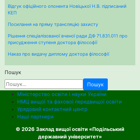
Відгук офіційного опонента Новіцької Н.В. підписаний
КЕП
Посилання на пряму трансляцію захисту
Рішення спеціалізованої вченої ради ДФ 71.831.011 про
присудження ступеня доктора філософії
Наказ про видачу диплому доктора філософії
Пошук
Пошук
Міністерство освіти і науки України
НМЦ вищої та фахової передвищої освіти
Урядовий контактний центр
Наші партнери
© 2026 Заклад вищої освіти «Подільський
державний університет»