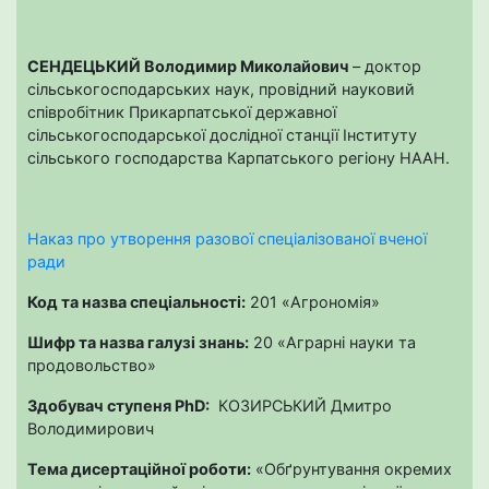
СЕНДЕЦЬКИЙ Володимир Миколайович
– доктор
сільськогосподарських наук, провідний науковий
співробітник Прикарпатської державної
сільськогосподарської дослідної станції Інституту
сільського господарства Карпатського регіону НААН.
Наказ про утворення разової спеціалізованої вченої
ради
Код та назва спеціальності:
201 «Агрономія»
Шифр та назва галузі знань:
20 «Аграрні науки та
продовольство»
Здобувач ступеня PhD:
КОЗИРСЬКИЙ Дмитро
Володимирович
Тема дисертаційної роботи:
«Обґрунтування окремих