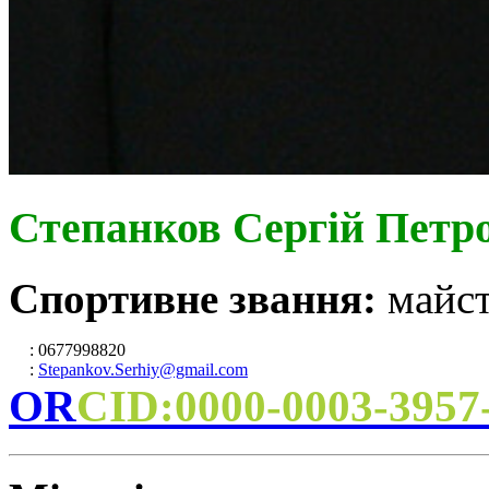
Степанков Сергій Петр
Спортивне звання:
майст
: 0677998820
:
Stepankov.Serhiy@gmail.com
OR
CID:0000-0003-3957