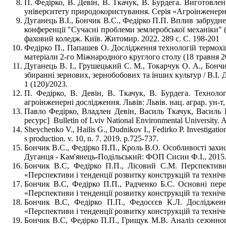
П. Федірко, В. Девін, В. Ткачук, В. Бурдега. Виготовле
університету природокористування. Серія «Агроінженерні д
Дуганець В.І., Бончик В.С., Федірко П.П. Вплив забрудне
конференції "Сучасні проблеми землеробської механіки" 
фаховий коледж. Київ. Житомир. 2022. 289 с. С. 198-201
Федірко П., Папашев О. Дослідження технологій термохім
матеріали 2-го Міжнародного круглого столу (18 травня 
Дуганець В. І., Грушецький С. М., Токарчук О. А., Бонч
збиранні зернових, зернобобових та інших культур / В.І.
1 (120)/2023.
П. Федірко, В. Девін, В. Ткачук, В. Бурдега. Технолог
агроінженерні дослідження. Львів: Львів. нац. аграр. ун-т,
Павло Федірко, Владлен Девін, Василь Ткачук, Василь 
ресурс] Bulletin of Lviv National Environmental University.
Sheychenko V., Hailis G., Dudnikov I., Fedirko P. Investigation 
s production. v. 10, n. 7. 2019. p.725-737.
Бончик В.С., Федірко П.П., Кроль В.О. Особливості захист
Дуганця - Кам'янець-Подільський: ФОП Сисин Ф.І., 2015.
Бончик В.С, Федірко П.П., Лісовий С.М. Перспективи с
«Перспективи і тенденції розвитку конструкцій та техні
Бончик В.С, Федірко П.П., Радченко Б.С. Основні перев
«Перспективи і тенденції розвитку конструкцій та техні
Бончик В.С, Федірко П.П., Федосєєв К.Л. Дослідженн
«Перспективи і тенденції розвитку конструкцій та техніч
Бончик В.С, Федірко П.П., Грищук М.В. Аналіз сезонног