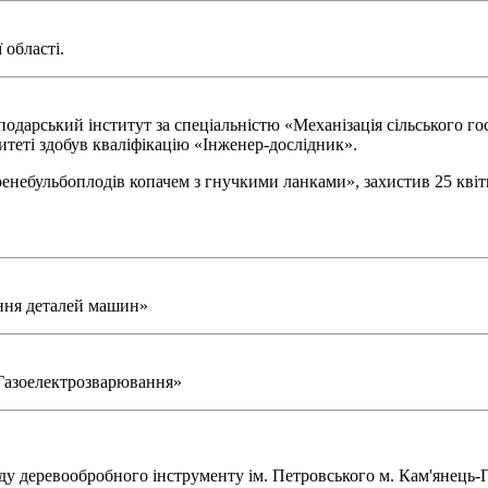
 області.
одарський інститут за спеціальністю «Механізація сільського гос
теті здобув кваліфікацію «Інженер-дослідник».
ренебульбоплодів копачем з гнучкими ланками», захистив 25 квіт
ення деталей машин»
«Газоелектрозварювання»
воду деревообробного інструменту ім. Петровського м. Кам'янець-