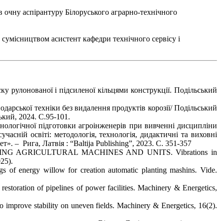
в очну аспірантуру Білоруського аграрно-технічного
а сумісництвом асистент кафедри технічного сервісу і
ку рулонованої і підсиленої кільцями конструкції. Подільський
одарської техніки без видалення продуктів корозії/ Подільський
кий, 2024. С.95-101.
логічної підготовки агроінженерів при вивченні дисципліни
асній освіті: методологія, технологія, дидактичні та виховні
 – Рига, Латвія : “Baltija Publishing”, 2023. С. 351-357
NG AGRICULTURAL MACHINES AND UNITS. Vibrations in
25).
gs of energy willow for creation automatic planting mashins. Vide.
estoration of pipelines of power facilities. Machinery & Energetics,
o improve stability on uneven fields. Machinery & Energetics, 16(2).