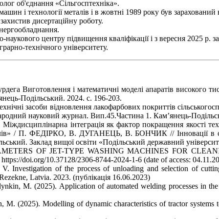
нолог об'єднання «Сільгосптехніка».
ашин і технології металів і в жовтні 1989 року був зарахований 
у захистив дисертаційну роботу.
енергообладнання.
о-наукового центру підвищення кваліфікації і з вересня 2025 р. з
рарно-технічного університету.
рдега Виготовлення і математичні моделі апаратів високого тис
нець-Подільський. 2024. с. 196-203.
технічні засоби відновлення лакофарбових покриттів сільськогосп
народний науковий журнал. Вип.45.Частина 1. Кам’янець-Подільсь
дисциплінарна інтеграція як фактор покращення якості техно
лів» / П. ФЕДІРКО, В. ДУГАНЕЦЬ, В. БОНЧИК // Інновації в суч
ьський. Заклад вищої освіти «Подільський державний університет».
PARAMETERS OF JET-TYPE WASHING MACHINES FOR CLEANI
https://doi.org/10.37128/2306-8744-2024-1-6 (date of access: 04.11.20
. Investigation of the process of unloading and selection of cuttin
 Rezekne, Latvia. 2023. (публікація 16.06.2023)
nkin, M. (2025). Application of automated welding processes in the r
, M. (2025). Modelling of dynamic characteristics of tractor systems t