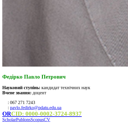
Федірко Павло Петрович
Науковий ступінь:
кандидат технічних наук
Вчене звання:
доцент
: 067 271 7243
:
pavlo.fedirko@pdatu.edu.ua
OR
CID: 0000-0002-3724-8937
Scholar
Publons
Scopus
CV