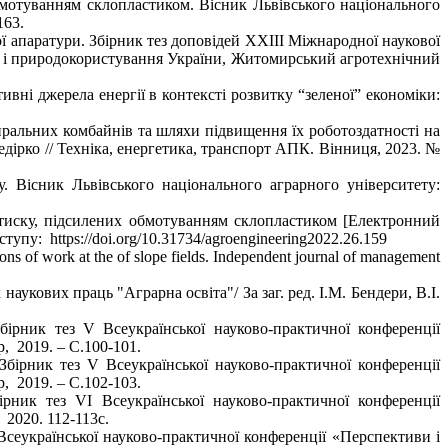
обмотуванням склопластиком. Вісник Львівського національного
163.
ї апаратури. Збірник тез доповідей XХІІІ Міжнародної наукової
ів і природокористування України, Житомирський агротехнічний
вні джерела енергії в контексті розвитку “зеленої” економіки:
иральних комбайнів та шляхи підвищення їх роботоздатності на
едірко // Техніка, енергетика, транспорт АПК. Вінниця, 2023. №
у. Вісник Львівського національного аграрного університету:
 тиску, підсилених обмотуванням склопластиком [Електронний
ступу: https://doi.org/10.31734/agroengineering2022.26.159
itions of work at the of slope fields. Independent journal of management
аукових праць "Аграрна освіта"/ За заг. ред. І.М. Бендери, В.І.
бірник тез V Всеукраїнської науково-практичної конференції
мир, 2019. – С.100-101.
Збірник тез V Всеукраїнської науково-практичної конференції
ир, 2019. – С.102-103.
ник тез VІ Всеукраїнської науково-практичної конференції
 2020. 112-113с.
сеукраїнської науково-практичної конференції «Перспективи і