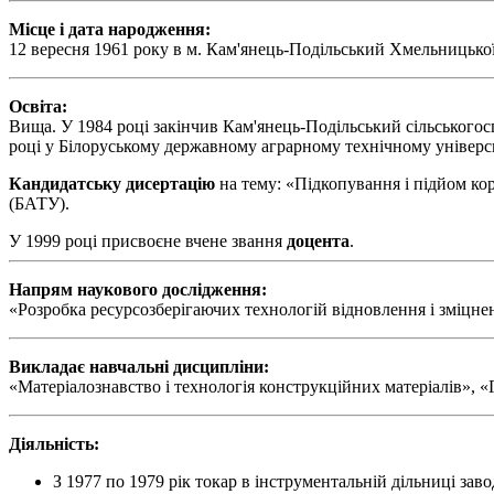
Місце і дата народження:
12 вересня 1961 року в м. Кам'янець-Подільський Хмельницької
Освіта:
Вища. У 1984 році закінчив Кам'янець-Подільський сільськогосп
році у Білоруському державному аграрному технічному універси
Кандидатську дисертацію
на тему: «Підкопування і підйом ко
(БАТУ).
У 1999 році присвоєне вчене звання
доцента
.
Напрям наукового дослідження:
«Розробка ресурсозберігаючих технологій відновлення і зміцн
Викладає навчальні дисципліни:
«Матеріалознавство і технологія конструкційних матеріалів», 
Діяльність:
З 1977 по 1979 рік токар в інструментальній дільниці за