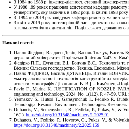
З 1984 по 1988 р. інженер-діагност, старший інженер-тех
У 1988...89 роках працював асистентом кафедри ремонту м
університету, яку закінчив в 1992 році. В квітні 1993 рок
З 1994 по 2019 рік завідувач кафедри ремонту машин та 
З квітня 2019 року по теперішній час – директор навчальн
загальнотехнічних дисциплін Подільського державного аг
Наукові статті:
Павло Федірко, Владлен Девін, Василь Ткачук, Василь Бу
державний університет. Подільський вісник №43. м. Кам’я
Федірко П.П., Дуганець В.І., Бончик В.С., Технологія та 
Вісник: Сільське господарство. Техніка. Економіка. Між
Павло ФЕДІРКО, Василь ДУГАНЕЦЬ, Віталій БОНЧИК. Між
«матеріалознавство і технологія конструкційних матеріа
аспекти: монографія / [Іванишин В. В.]. – Кам’янець-Поділ
Pavlo F., Marina K. JUSTIFICATION OF NOZZLE 
engineering and technology. 2024. No. 1(112). P. 47–59. URL: 
Yermakov S., Hutsol T., Garasymchuk I., Fedirko P., Dubik V
Tehnologija. Resursi - Environment. Technologies. Resources.
Duhanets, V., Semenyshena, R., Fedirko, P., Pukas, V., & Voly
16(1).
https://doi.org/10.31548/machinery/1.2025.91
Duhanets, V., Fedirko, P., Hovorov, O., Pukas, V., & Volynkin
https://doi.org/10.31548/machinery/2.2025.159