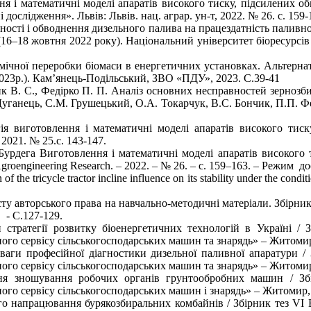
ння і математичні моделі апаратів високого тиску, підсилених 
ослідження». Львів: Львів. нац. аграр. ун-т, 2022. № 26. с. 159-
ності і обводнення дизельного палива на працездатність паливно
(16–18 жовтня 2022 року). Національний університет біоресурс
ічної переробки біомаси в енергетичних установках. Альтернати
2023р.). Кам’янець-Подільський, ЗВО «ПДУ», 2023. С.39-41
ик В. С., Федірко П. П. Аналіз основних несправностей зернозб
 Дуганець, С.М. Грушецький, О.А. Токарчук, В.С. Бончик, П.П. Ф
ія виготовлення і математичні моделі апаратів високого тиск
 2021. № 25.с. 143-147.
Бурдега Виготовлення і математичні моделі апаратів високого
 Agroengineering Research. – 2022. – № 26. – с. 159–163. – Режим до
of the tricycle tractor incline influence on its stability under the cond
у авторського права на навчально-методичні матеріали. Збірник н
 - С.127-129.
тратегії розвитку біоенергетичних технологій в Україні / З
чного сервісу сільськогосподарських машин та знарядь» – Жито
аги професійної діагностики дизельної паливної апаратури / 
чного сервісу сільськогосподарських машин та знарядь» – Житом
я зношування робочих органів грунтообробних машин / Збір
ного сервісу сільськогосподарських машин і знарядь» – Житомир,
о напрацювання бурякозбиральних комбайнів / Збірник тез VІ В